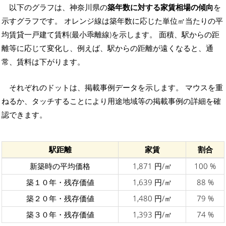
以下のグラフは、神奈川県の
築年数に対する家賃相場の傾向
を
示すグラフです。 オレンジ線は築年数に応じた単位㎡当たりの平
均賃貸一戸建て賃料(最小乖離線)を示します。 面積、駅からの距
離等に応じて変化し、例えば、駅からの距離が遠くなると、通
常、賃料は下がります。
それぞれのドットは、掲載事例データを示します。 マウスを重
ねるか、タッチすることにより用途地域等の掲載事例の詳細を確
認できます。
駅距離
家賃
割合
新築時の平均価格
1,871 円/㎡
100 %
築１０年・残存価値
1,639 円/㎡
88 %
築２０年・残存価値
1,480 円/㎡
79 %
築３０年・残存価値
1,393 円/㎡
74 %