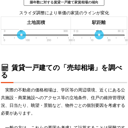
築年数に対する賃貸一戸建て家賃相場の傾向
スライダ調整により単価の家賃のラインが変化
土地面積
駅距離
0
82
300
0
分
15
分
30
分
0
100
200
300
0
10
20
30
賃貸一戸建ての「売却相場」を調べ
る
実際の不動産の価格相場は、学区等の周辺環境、近くにある公
共施設・商業施設へのアクセス等の立地条件、住戸の維持管理状
況、日当たり、眺望・景観など、物件ごとの個別要因を考慮する
必要があります。
一般の方は、これらの要因を考慮して計算することは困難です