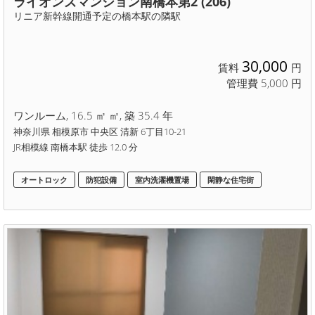
ライオンズマンション南橋本第2 (206)
リニア新幹線開通予定の橋本駅の隣駅
30,000
賃料
円
管理費 5,000 円
ワンルーム, 16.5 ㎡ ㎡, 築 35.4 年
神奈川県 相模原市 中央区 清新 6丁目10-21
JR相模線 南橋本駅 徒歩 12.0 分
オートロック
防犯設備
室内洗濯機置場
閑静な住宅街