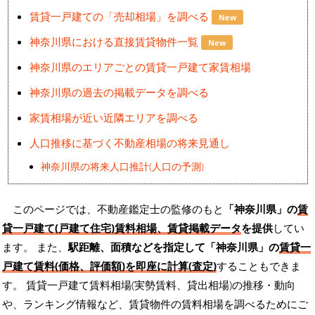
賃貸一戸建ての「売却相場」を調べる
New
神奈川県における直接賃貸物件一覧
New
神奈川県のエリアごとの賃貸一戸建て家賃相場
神奈川県の過去の掲載データを調べる
家賃相場が近い近隣エリアを調べる
人口推移に基づく不動産相場の将来見通し
神奈川県の将来人口推計(人口の予測)
このページでは、不動産鑑定士の監修のもと
「神奈川県」の
賃
貸一戸建て(戸建て住宅)賃料相場、賃貸掲載データ
を提供
してい
ます。 また、
駅距離、面積などを指定して「神奈川県」の
賃貸一
戸建て賃料(価格、評価額)を即座に計算(査定)
することもできま
す。 賃貸一戸建て賃料相場(実勢賃料、貸出相場)の推移・動向
や、ランキング情報など、賃貸物件の賃料相場を調べるためにご