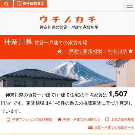
物件価格査定
To
na
神奈川県の賃貸一戸建て家賃相場
神奈川県
賃貸一戸建ての家賃相場
戸建て家賃相場
神奈川県
1,507
神奈川県の賃貸一戸建て(戸建て住宅)の平均家賃は
円/㎡ です。家賃相場は4,145件の過去の掲載家賃に基づき算定し
ています。
中古マンションの価格相場
中古一戸建ての価格相場
土地の価格相場
賃貸一戸建ての
掲載データ