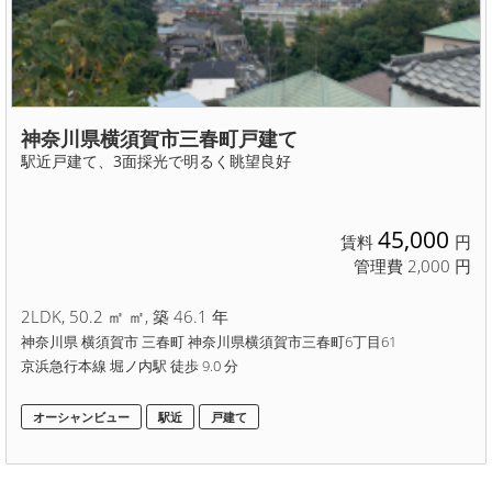
神奈川県横須賀市三春町戸建て
駅近戸建て、3面採光で明るく眺望良好
45,000
賃料
円
管理費 2,000 円
2LDK, 50.2 ㎡ ㎡, 築 46.1 年
神奈川県 横須賀市 三春町 神奈川県横須賀市三春町6丁目61
京浜急行本線 堀ノ内駅 徒歩 9.0 分
オーシャンビュー
駅近
戸建て