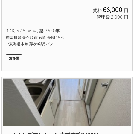
66,000
賃料
円
管理費 2,000 円
3DK, 57.5 ㎡ ㎡, 築 36.9 年
神奈川県 茅ケ崎市 萩園 萩園 1579
JR東海道本線 茅ケ崎駅 バス
角部屋