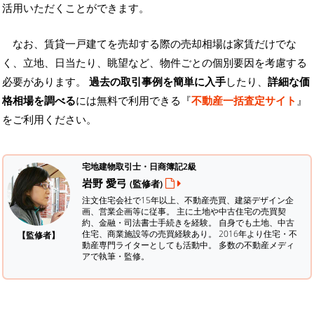
活用いただくことができます。
なお、賃貸一戸建てを売却する際の売却相場は家賃だけでな
く、立地、日当たり、眺望など、物件ごとの個別要因を考慮する
必要があります。
過去の取引事例を簡単に入手
したり、
詳細な価
格相場を調べる
には無料で利用できる『
不動産一括査定サイト
』
をご利用ください。
宅地建物取引士・日商簿記2級
岩野 愛弓
(監修者)
注文住宅会社で15年以上、不動産売買、建築デザイン企
画、営業企画等に従事。 主に土地や中古住宅の売買契
約、金融・司法書士手続きを経験。
自身でも土地、中古
住宅、商業施設等の売買経験あり。 2016年より住宅・不
【監修者】
動産専門ライターとしても活動中。 多数の不動産メディ
アで執筆・監修。