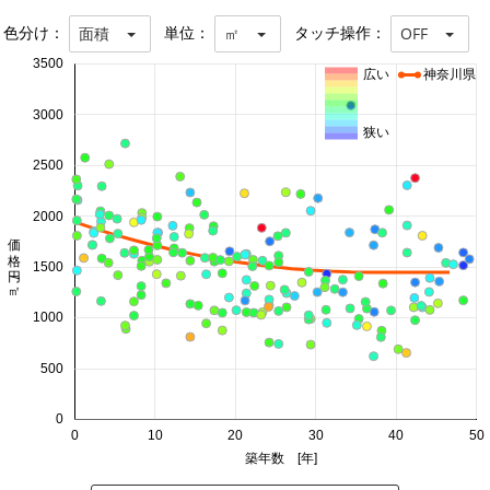
色分け：
単位：
タッチ操作：
面積
㎡
OFF
3500
広い
神奈川県
3000
狭い
2500
2000
価格 円/㎡
1500
1000
500
0
0
10
20
30
40
50
築年数 [年]