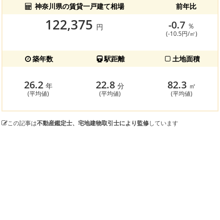
神奈川県の賃貸一戸建て相場
前年比
122,375
-0.7
％
円
(-10.5円/㎡)
築年数
駅距離
土地面積
26.2
22.8
82.3
年
分
㎡
(平均値)
(平均値)
(平均値)
この記事は
不動産鑑定士、宅地建物取引士により監修
しています