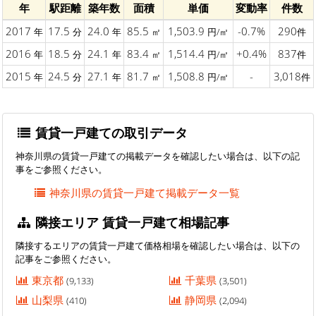
年
駅距離
築年数
面積
単価
変動率
件数
2017
17.5
24.0
85.5
1,503.9
-0.7%
290
年
分
年
㎡
円/㎡
件
2016
18.5
24.1
83.4
1,514.4
+0.4%
837
年
分
年
㎡
円/㎡
件
2015
24.5
27.1
81.7
1,508.8
-
3,018
年
分
年
㎡
円/㎡
件
賃貸一戸建ての取引データ
神奈川県の賃貸一戸建ての掲載データを確認したい場合は、以下の記
事をご参照ください。
神奈川県の賃貸一戸建て掲載データ一覧
隣接エリア 賃貸一戸建て相場記事
隣接するエリアの賃貸一戸建て価格相場を確認したい場合は、以下の
記事をご参照ください。
東京都
千葉県
(9,133)
(3,501)
山梨県
静岡県
(410)
(2,094)