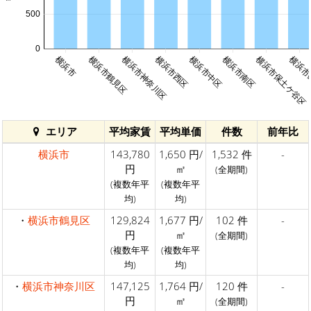
500
0
横浜市
横浜市鶴見区
横浜市神奈川区
横浜市西区
横浜市中区
横浜市南区
横浜市保土ケ谷区
横浜市
エリア
平均家賃
平均単価
件数
前年比
横浜市
143,780
1,650 円/
1,532 件
-
円
㎡
(全期間)
(複数年平
(複数年平
均)
均)
・
横浜市鶴見区
129,824
1,677 円/
102 件
-
円
㎡
(全期間)
(複数年平
(複数年平
均)
均)
・
横浜市神奈川区
147,125
1,764 円/
120 件
-
円
㎡
(全期間)