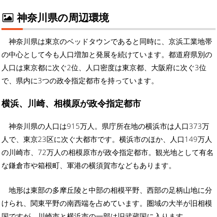
神奈川県の周辺環境
神奈川県は東京のベッドタウンであると同時に、京浜工業地帯
の中心として今も人口増加と発展を続けています。都道府県別の
人口は東京都に次ぐ2位、人口密度は東京都、大阪府に次ぐ3位
で、県内に3つの政令指定都市を持っています。
横浜、川崎、相模原が政令指定都市
神奈川県の人口は915万人。県庁所在地の横浜市は人口373万
人で、東京23区に次ぐ大都市です。横浜市のほか、人口149万人
の川崎市、72万人の相模原市が政令指定都市。観光地として有名
な鎌倉市や箱根町、軍港の横須賀市などもあります。
地形は東部の多摩丘陵と中部の相模平野、西部の足柄山地に分
けられ、関東平野の南西端を占めています。圏域の大半が旧相模
国ですが、川崎市と横浜市の一部は旧武蔵国に入ります。