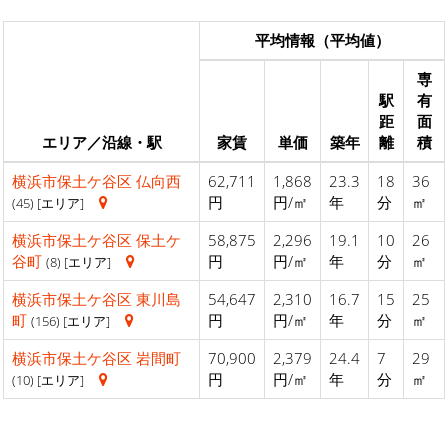
平均情報（平均値）
専
駅
有
距
面
エリア／沿線・駅
家賃
単価
築年
離
積
横浜市保土ケ谷区
仏向西
62,711
1,868
23.3
18
36
円
円/㎡
年
分
㎡
(45) [エリア]
横浜市保土ケ谷区
保土ケ
58,875
2,296
19.1
10
26
谷町
円
円/㎡
年
分
㎡
(8) [エリア]
横浜市保土ケ谷区
東川島
54,647
2,310
16.7
15
25
町
円
円/㎡
年
分
㎡
(156) [エリア]
横浜市保土ケ谷区
岩間町
70,900
2,379
24.4
7
29
円
円/㎡
年
分
㎡
(10) [エリア]