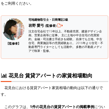
をご利用ください。
宅地建物取引士・日商簿記2級
岩野 愛弓
(監修者)
注文住宅会社で15年以上、不動産売買、建築デザイン企
画、営業企画等に従事。 主に土地や中古住宅の売買契
約、金融・司法書士手続きを経験。
自身でも土地、中古
住宅、商業施設等の売買経験あり。 2016年より住宅・不
【監修者】
動産専門ライターとしても活動中。 多数の不動産メディ
アで執筆・監修。
花見台 賃貸アパートの家賃相場動向
花見台における賃貸アパート家賃相場の動向は以下の通りで
す。
このグラフは、
1件の花見台の賃貸アパートの掲載事例
につい