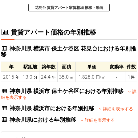
花見台 賃貸アパート家賃相場 推移・動向
賃貸アパート価格の年別推移
神奈川県 横浜市 保土ケ谷区 花見台における年別推
移
年
駅距離
築年数
面積
単価
変動率
件数
2016
13.0
24.4
35.0
1,828.0
-
1
年
分
年
㎡
円/㎡
件
神奈川県 横浜市 保土ケ谷区における年別推移
詳
細を表示する
神奈川県 横浜市における年別推移
詳細を表示する
神奈川県における年別推移
詳細を表示する