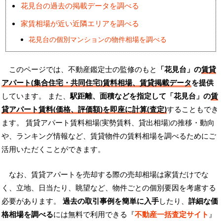
花見台の過去の掲載データを調べる
家賃相場が近い近隣エリアを調べる
花見台の個別マンションの物件相場を調べる
このページでは、不動産鑑定士の監修のもと
「花見台」の
賃貸
アパート(集合住宅・共同住宅)賃料相場、賃貸掲載データ
を提供
しています。 また、
駅距離、面積などを指定して「花見台」の
賃
貸アパート賃料(価格、評価額)を即座に計算(査定)
することもでき
ます。 賃貸アパート賃料相場(実勢賃料、貸出相場)の推移・動向
や、ランキング情報など、賃貸物件の賃料相場を調べるためにご
活用いただくことができます。
なお、賃貸アパートを売却する際の売却相場は家賃だけでな
く、立地、日当たり、眺望など、物件ごとの個別要因を考慮する
必要があります。
過去の取引事例を簡単に入手
したり、
詳細な価
格相場を調べる
には無料で利用できる『
不動産一括査定サイト
』