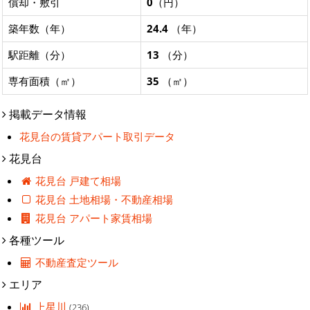
償却・敷引
0
（円）
築年数（年）
24.4
（年）
駅距離（分）
13
（分）
専有面積（㎡）
35
（㎡）
掲載データ情報
花見台の賃貸アパート取引データ
花見台
花見台 戸建て相場
花見台 土地相場・不動産相場
花見台 アパート家賃相場
各種ツール
不動産査定ツール
エリア
上星川
(236)