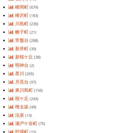
峰岡町
(674)
峰沢町
(183)
川島町
(236)
帷子町
(21)
常盤台
(288)
新井町
(30)
新桜ケ丘
(38)
明神台
(2)
星川
(265)
月見台
(97)
東川島町
(156)
桜ケ丘
(243)
権太坂
(49)
法泉
(13)
瀬戸ケ谷町
(75)
狩場町
(15)