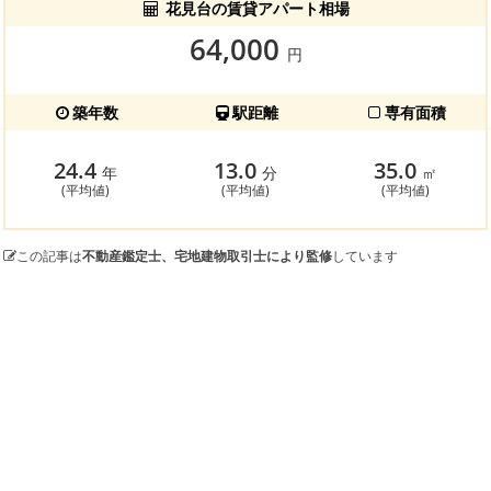
花見台の賃貸アパート相場
64,000
円
築年数
駅距離
専有面積
24.4
13.0
35.0
年
分
㎡
(平均値)
(平均値)
(平均値)
この記事は
不動産鑑定士、宅地建物取引士により監修
しています