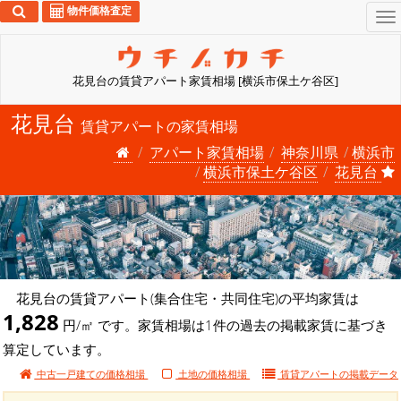
物件価格査定
To
na
花見台の賃貸アパート家賃相場 [横浜市保土ケ谷区]
花見台
賃貸アパートの家賃相場
アパート家賃相場
神奈川県
横浜市
横浜市保土ケ谷区
花見台
花見台の賃貸アパート(集合住宅・共同住宅)の平均家賃は
1,828
円/㎡ です。家賃相場は1件の過去の掲載家賃に基づき
算定しています。
中古一戸建ての価格相場
土地の価格相場
賃貸アパートの
掲載データ