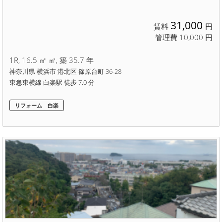
31,000
賃料
円
管理費 10,000 円
1R, 16.5 ㎡ ㎡, 築 35.7 年
神奈川県 横浜市 港北区 篠原台町 36-28
東急東横線 白楽駅 徒歩 7.0 分
リフォーム 白楽