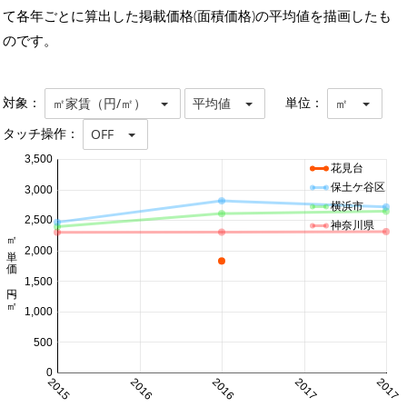
て各年ごとに算出した掲載価格(面積価格)の平均値を描画したも
のです。
対象：
単位：
㎡家賃（円/㎡）
平均値
㎡
タッチ操作：
OFF
3,500
花見台
保土ケ谷区
3,000
横浜市
2,500
神奈川県
㎡単価 円/㎡
2,000
1,500
1,000
500
0
2015
2016
2016
2017
2017