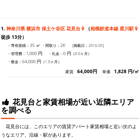
1.
神奈川県 横浜市 保土ケ谷区 花見台
（
相模鉄道本線 星川駅
徒歩 13分）
35 ㎡
2K
・専有面積：
・間取り：
[掲載日：2016-05]
1,000 円
0 円
・管理費：
・礼金：
（0.0ヶ月）
64,000 円
・敷金：
（1.0ヶ月）
64,000円
1,828 円/㎡
家賃
単価
花見台と家賃相場が近い近隣エリア
を調べる
花見台には、このエリアの賃貸アパート家賃相場と近い次のよ
うなエリア、沿線・駅があります。