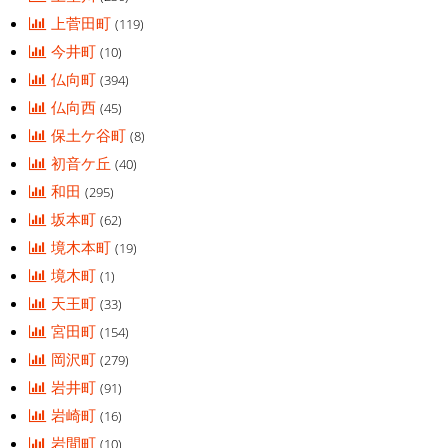
上菅田町
(119)
今井町
(10)
仏向町
(394)
仏向西
(45)
保土ケ谷町
(8)
初音ケ丘
(40)
和田
(295)
坂本町
(62)
境木本町
(19)
境木町
(1)
天王町
(33)
宮田町
(154)
岡沢町
(279)
岩井町
(91)
岩崎町
(16)
岩間町
(10)