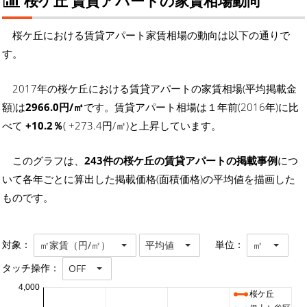
桜ケ丘 賃貸アパートの家賃相場動向
桜ケ丘における賃貸アパート家賃相場の動向は以下の通りで
す。
2017年の桜ケ丘における賃貸アパートの家賃相場(平均掲載金
額)は
2966.0円/㎡
です。賃貸アパート相場は１年前(2016年)に比
べて
+10.2％
( +273.4円/㎡)と上昇しています。
このグラフは、
243件の桜ケ丘の賃貸アパートの掲載事例
につ
いて各年ごとに算出した掲載価格(面積価格)の平均値を描画した
ものです。
対象：
単位：
㎡家賃（円/㎡）
平均値
㎡
タッチ操作：
OFF
4,000
桜ケ丘