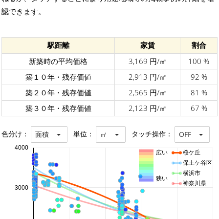
認できます。
駅距離
家賃
割合
新築時の平均価格
3,169 円/㎡
100 %
築１０年・残存価値
2,913 円/㎡
92 %
築２０年・残存価値
2,565 円/㎡
81 %
築３０年・残存価値
2,123 円/㎡
67 %
色分け：
単位：
タッチ操作：
面積
㎡
OFF
4000
広い
桜ケ丘
保土ケ谷区
横浜市
狭い
神奈川県
3000