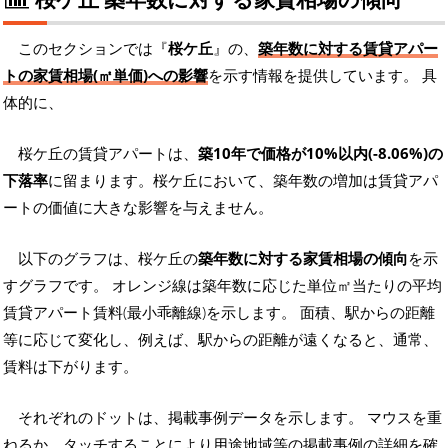
このセクションでは『
桜ケ丘
』の、
築年数に対する賃貸アパー
トの家賃相場(㎡単価)への影響
を示す情報を提供しています。 具
体的に、
桜ケ丘の賃貸アパートは、
築10年で価格が10%以内(-8.06%)の
下落率
に留まります。桜ケ丘において、築年数の増加は賃貸アパ
ートの価値に大きな影響を与えません。
以下のグラフは、桜ケ丘の
築年数に対する家賃相場の傾向
を示
すグラフです。 オレンジ線は築年数に応じた単位㎡当たりの平均
賃貸アパート賃料(最小乖離線)を示します。 面積、駅からの距離
等に応じて変化し、例えば、駅からの距離が遠くなると、通常、
賃料は下がります。
それぞれのドットは、掲載事例データを示します。 マウスを重
ねるか、タッチすることにより用途地域等の掲載事例の詳細を確