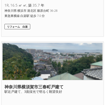
1R, 16.5 ㎡ ㎡, 築 35.7 年
神奈川県 横浜市 港北区 篠原台町 36-28
東急東横線 白楽駅 徒歩 7.0 分
リフォーム 白楽
神奈川県横須賀市三春町戸建て
駅近戸建て、3面採光で明るく眺望良好