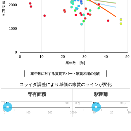
価格 円/㎡
2000
1000
0
0
10
20
30
40
50
築年数 [年]
築年数に対する賃貸アパート家賃相場の傾向
スライダ調整により単価の家賃のラインが変化
専有面積
駅距離
0
17
300
0
分
12
分
30
分
0
100
200
300
0
10
20
30