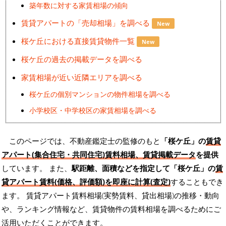
築年数に対する家賃相場の傾向
賃貸アパートの「売却相場」を調べる
New
桜ケ丘における直接賃貸物件一覧
New
桜ケ丘の過去の掲載データを調べる
家賃相場が近い近隣エリアを調べる
桜ケ丘の個別マンションの物件相場を調べる
小学校区・中学校区の家賃相場を調べる
このページでは、不動産鑑定士の監修のもと
「桜ケ丘」の
賃貸
アパート(集合住宅・共同住宅)賃料相場、賃貸掲載データ
を提供
しています。 また、
駅距離、面積などを指定して「桜ケ丘」の
賃
貸アパート賃料(価格、評価額)を即座に計算(査定)
することもでき
ます。 賃貸アパート賃料相場(実勢賃料、貸出相場)の推移・動向
や、ランキング情報など、賃貸物件の賃料相場を調べるためにご
活用いただくことができます。