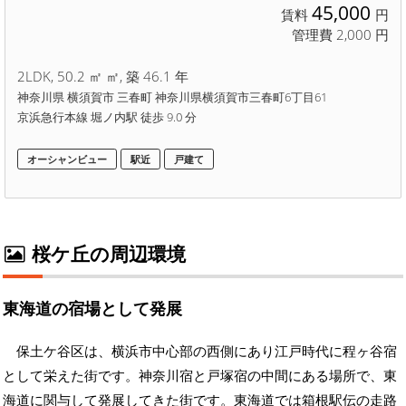
45,000
賃料
円
管理費 2,000 円
2LDK, 50.2 ㎡ ㎡, 築 46.1 年
神奈川県 横須賀市 三春町 神奈川県横須賀市三春町6丁目61
京浜急行本線 堀ノ内駅 徒歩 9.0 分
オーシャンビュー
駅近
戸建て
桜ケ丘の周辺環境
東海道の宿場として発展
保土ケ谷区は、横浜市中心部の西側にあり江戸時代に程ヶ谷宿
として栄えた街です。神奈川宿と戸塚宿の中間にある場所で、東
海道に関与して発展してきた街です。東海道では箱根駅伝の走路