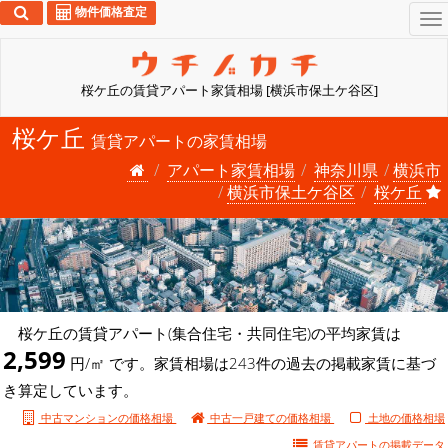
物件価格査定
To
na
桜ケ丘の賃貸アパート家賃相場 [横浜市保土ケ谷区]
桜ケ丘
賃貸アパートの家賃相場
アパート家賃相場
神奈川県
横浜市
横浜市保土ケ谷区
桜ケ丘
桜ケ丘の賃貸アパート(集合住宅・共同住宅)の平均家賃は
2,599
円/㎡ です。家賃相場は243件の過去の掲載家賃に基づ
き算定しています。
中古マンションの価格相場
中古一戸建ての価格相場
土地の価格相場
賃貸アパートの
掲載データ