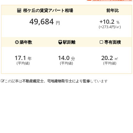
桜ケ丘の賃貸アパート相場
前年比
49,684
+10.2
％
円
(+273.4円/㎡)
築年数
駅距離
専有面積
17.1
14.0
20.2
年
分
㎡
(平均値)
(平均値)
(平均値)
この記事は
不動産鑑定士、宅地建物取引士により監修
しています