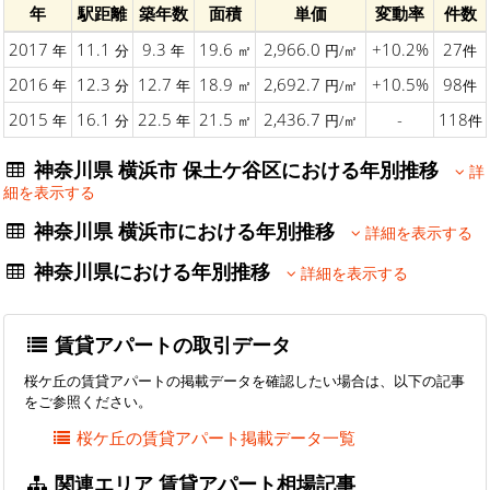
年
駅距離
築年数
面積
単価
変動率
件数
2017
11.1
9.3
19.6
2,966.0
+10.2%
27
年
分
年
㎡
円/㎡
件
2016
12.3
12.7
18.9
2,692.7
+10.5%
98
年
分
年
㎡
円/㎡
件
2015
16.1
22.5
21.5
2,436.7
-
118
年
分
年
㎡
円/㎡
件
神奈川県 横浜市 保土ケ谷区における年別推移
詳
細を表示する
神奈川県 横浜市における年別推移
詳細を表示する
神奈川県における年別推移
詳細を表示する
賃貸アパートの取引データ
桜ケ丘の賃貸アパートの掲載データを確認したい場合は、以下の記事
をご参照ください。
桜ケ丘の賃貸アパート掲載データ一覧
関連エリア 賃貸アパート相場記事