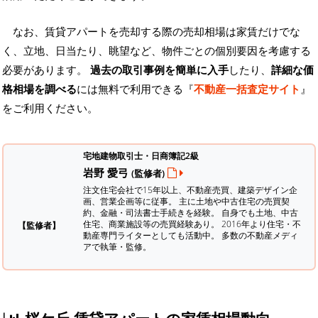
なお、賃貸アパートを売却する際の売却相場は家賃だけでな
く、立地、日当たり、眺望など、物件ごとの個別要因を考慮する
必要があります。
過去の取引事例を簡単に入手
したり、
詳細な価
格相場を調べる
には無料で利用できる『
不動産一括査定サイト
』
をご利用ください。
宅地建物取引士・日商簿記2級
岩野 愛弓
(監修者)
注文住宅会社で15年以上、不動産売買、建築デザイン企
画、営業企画等に従事。 主に土地や中古住宅の売買契
約、金融・司法書士手続きを経験。
自身でも土地、中古
住宅、商業施設等の売買経験あり。 2016年より住宅・不
【監修者】
動産専門ライターとしても活動中。 多数の不動産メディ
アで執筆・監修。