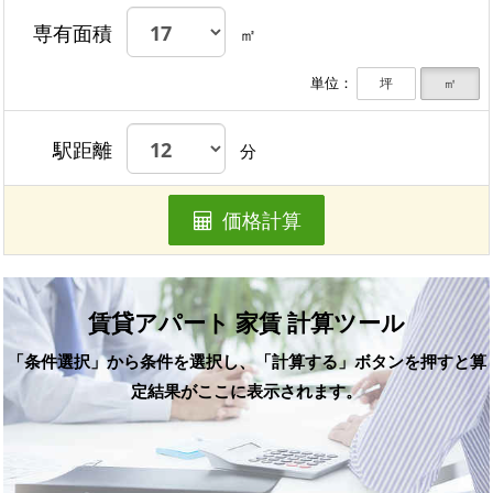
専有面積
㎡
単位：
坪
㎡
駅距離
分
価格計算
賃貸アパート 家賃 計算ツール
「条件選択」から条件を選択し、「計算する」ボタンを押すと算
定結果がここに表示されます。