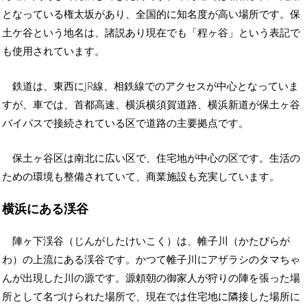
となっている権太坂があり、全国的に知名度が高い場所です。保
土ケ谷という地名は、諸説あり現在でも「程ヶ谷」という表記で
も使用されています。
鉄道は、東西にJR線、相鉄線でのアクセスが中心となっていま
すが、車では、首都高速、横浜横須賀道路、横浜新道が保土ヶ谷
バイパスで接続されている区で道路の主要拠点です。
保土ヶ谷区は南北に広い区で、住宅地が中心の区です。生活の
ための環境も整備されていて、商業施設も充実しています。
横浜にある渓谷
陣ヶ下渓谷（じんがしたけいこく）は、帷子川（かたぴらが
わ）の上流にある渓谷です。かつて帷子川にアザラシのタマちゃ
んが出現した川の源です。源頼朝の御家人が狩りの陣を張った場
所として名づけられた場所で、現在では住宅地に隣接した場所に