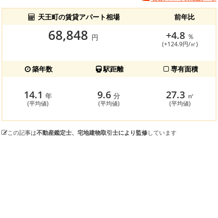
天王町の賃貸アパート相場
前年比
68,848
+4.8
％
円
(+124.9円/㎡)
築年数
駅距離
専有面積
14.1
9.6
27.3
年
分
㎡
(平均値)
(平均値)
(平均値)
この記事は
不動産鑑定士、宅地建物取引士により監修
しています