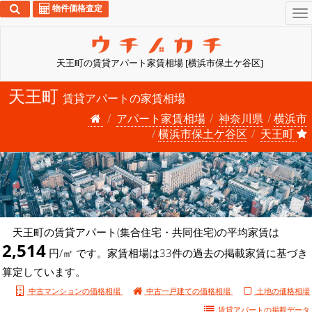
物件価格査定
To
na
天王町の賃貸アパート家賃相場 [横浜市保土ケ谷区]
天王町
賃貸アパートの家賃相場
アパート家賃相場
神奈川県
横浜市
横浜市保土ケ谷区
天王町
天王町の賃貸アパート(集合住宅・共同住宅)の平均家賃は
2,514
円/㎡ です。家賃相場は33件の過去の掲載家賃に基づき
算定しています。
中古マンションの価格相場
中古一戸建ての価格相場
土地の価格相場
賃貸アパートの
掲載データ