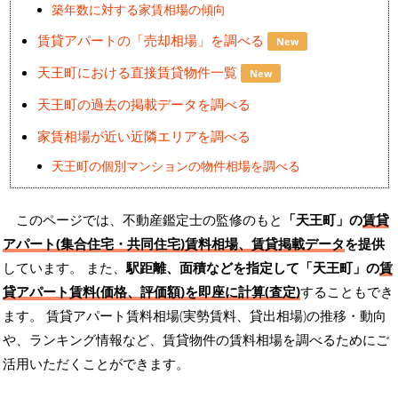
築年数に対する家賃相場の傾向
賃貸アパートの「売却相場」を調べる
New
天王町における直接賃貸物件一覧
New
天王町の過去の掲載データを調べる
家賃相場が近い近隣エリアを調べる
天王町の個別マンションの物件相場を調べる
このページでは、不動産鑑定士の監修のもと
「天王町」の
賃貸
アパート(集合住宅・共同住宅)賃料相場、賃貸掲載データ
を提供
しています。 また、
駅距離、面積などを指定して「天王町」の
賃
貸アパート賃料(価格、評価額)を即座に計算(査定)
することもでき
ます。 賃貸アパート賃料相場(実勢賃料、貸出相場)の推移・動向
や、ランキング情報など、賃貸物件の賃料相場を調べるためにご
活用いただくことができます。