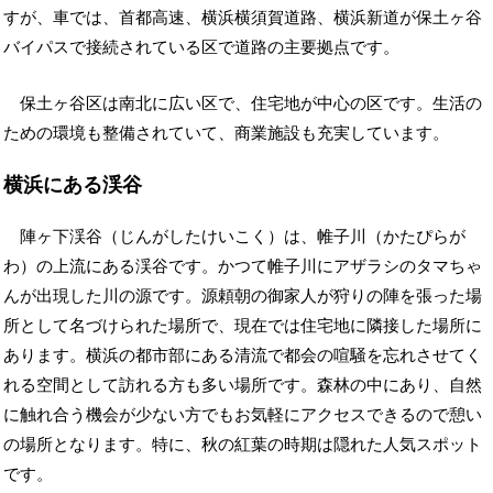
すが、車では、首都高速、横浜横須賀道路、横浜新道が保土ヶ谷
バイパスで接続されている区で道路の主要拠点です。
保土ヶ谷区は南北に広い区で、住宅地が中心の区です。生活の
ための環境も整備されていて、商業施設も充実しています。
横浜にある渓谷
陣ヶ下渓谷（じんがしたけいこく）は、帷子川（かたぴらが
わ）の上流にある渓谷です。かつて帷子川にアザラシのタマちゃ
んが出現した川の源です。源頼朝の御家人が狩りの陣を張った場
所として名づけられた場所で、現在では住宅地に隣接した場所に
あります。横浜の都市部にある清流で都会の喧騒を忘れさせてく
れる空間として訪れる方も多い場所です。森林の中にあり、自然
に触れ合う機会が少ない方でもお気軽にアクセスできるので憩い
の場所となります。特に、秋の紅葉の時期は隠れた人気スポット
です。