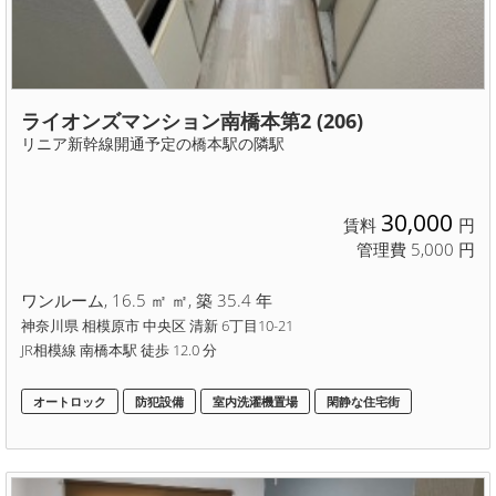
ライオンズマンション南橋本第2 (206)
リニア新幹線開通予定の橋本駅の隣駅
30,000
賃料
円
管理費 5,000 円
ワンルーム, 16.5 ㎡ ㎡, 築 35.4 年
神奈川県 相模原市 中央区 清新 6丁目10-21
JR相模線 南橋本駅 徒歩 12.0 分
オートロック
防犯設備
室内洗濯機置場
閑静な住宅街