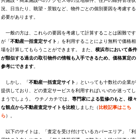
共施設・商業施設へのアクセス等の立地条件、住戸の維持管理状
況、日当たり、眺望・景観など、物件ごとの個別要因を考慮する
必要があります。
一般の方は、これらの要因を考慮して計算することは困難です
が「
不動産一括査定サイト
」を利用することにより無料で価格相
場を計算してもらうことができます。 また、
横浜市において条件
が類似する過去の取引物件の情報も入手できるため、価格算定の
参考にできます
。
しかし、「
不動産一括査定サイト
」といっても十数社の企業が
提供しており、どの査定サービスを利用すればいいのか迷ってし
まうでしょう。 ウチノカチでは、
専門家による監修のもと、様々
な観点から不動産査定サイトを比較
しました（
比較記事はこち
ら
）。
以下のサイトは、「査定を受け付けているカバーエリア」「利