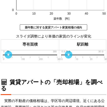
0
0
10
20
30
40
50
築年数 [年]
築年数に対する賃貸アパート家賃相場の傾向
スライダ調整により単価の家賃のラインが変化
専有面積
駅距離
0
29
300
0
分
5
分
30
分
0
100
200
300
0
10
20
30
賃貸アパートの「売却相場」を調べ
る
実際の不動産の価格相場は、学区等の周辺環境、近くにある公