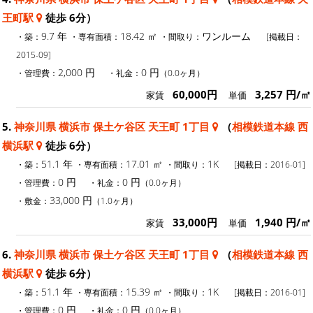
王町駅
徒歩 6分）
9.7 年
18.42 ㎡
ワンルーム
・築：
・専有面積：
・間取り：
[掲載日：
2015-09]
2,000 円
0 円
・管理費：
・礼金：
（0.0ヶ月）
60,000円
3,257 円/㎡
家賃
単価
5.
神奈川県 横浜市 保土ケ谷区 天王町 1丁目
（
相模鉄道本線 西
横浜駅
徒歩 6分）
51.1 年
17.01 ㎡
1K
・築：
・専有面積：
・間取り：
[掲載日：2016-01]
0 円
0 円
・管理費：
・礼金：
（0.0ヶ月）
33,000 円
・敷金：
（1.0ヶ月）
33,000円
1,940 円/㎡
家賃
単価
6.
神奈川県 横浜市 保土ケ谷区 天王町 1丁目
（
相模鉄道本線 西
横浜駅
徒歩 6分）
51.1 年
15.39 ㎡
1K
・築：
・専有面積：
・間取り：
[掲載日：2016-01]
0 円
0 円
・管理費：
・礼金：
（0.0ヶ月）