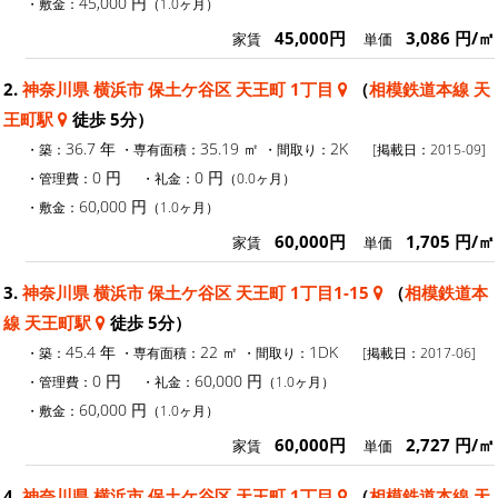
45,000 円
・敷金：
（1.0ヶ月）
45,000円
3,086 円/㎡
家賃
単価
2.
神奈川県 横浜市 保土ケ谷区 天王町 1丁目
（
相模鉄道本線 天
王町駅
徒歩 5分）
36.7 年
35.19 ㎡
2K
・築：
・専有面積：
・間取り：
[掲載日：2015-09]
0 円
0 円
・管理費：
・礼金：
（0.0ヶ月）
60,000 円
・敷金：
（1.0ヶ月）
60,000円
1,705 円/㎡
家賃
単価
3.
神奈川県 横浜市 保土ケ谷区 天王町 1丁目1-15
（
相模鉄道本
線 天王町駅
徒歩 5分）
45.4 年
22 ㎡
1DK
・築：
・専有面積：
・間取り：
[掲載日：2017-06]
0 円
60,000 円
・管理費：
・礼金：
（1.0ヶ月）
60,000 円
・敷金：
（1.0ヶ月）
60,000円
2,727 円/㎡
家賃
単価
4.
神奈川県 横浜市 保土ケ谷区 天王町 1丁目
（
相模鉄道本線 天