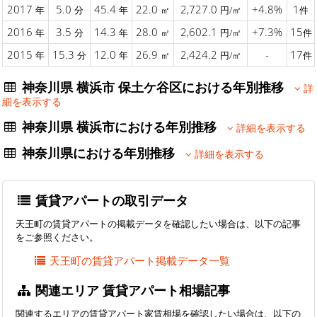
2017
5.0
45.4
22.0
2,727.0
+4.8%
1
年
分
年
㎡
円/㎡
件
2016
3.5
14.3
28.0
2,602.1
+7.3%
15
年
分
年
㎡
円/㎡
件
2015
15.3
12.0
26.9
2,424.2
-
17
年
分
年
㎡
円/㎡
件
神奈川県 横浜市 保土ケ谷区における年別推移
詳
細を表示する
神奈川県 横浜市における年別推移
詳細を表示する
神奈川県における年別推移
詳細を表示する
賃貸アパートの取引データ
天王町の賃貸アパートの掲載データを確認したい場合は、以下の記事
をご参照ください。
天王町の賃貸アパート掲載データ一覧
関連エリア 賃貸アパート相場記事
関連するエリアの賃貸アパート家賃相場を確認したい場合は、以下の