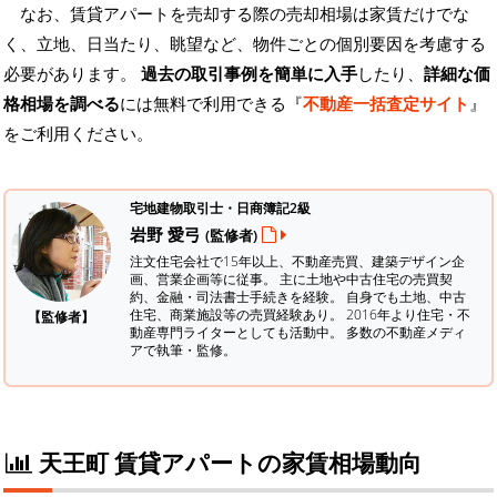
なお、賃貸アパートを売却する際の売却相場は家賃だけでな
く、立地、日当たり、眺望など、物件ごとの個別要因を考慮する
必要があります。
過去の取引事例を簡単に入手
したり、
詳細な価
格相場を調べる
には無料で利用できる『
不動産一括査定サイト
』
をご利用ください。
宅地建物取引士・日商簿記2級
岩野 愛弓
(監修者)
注文住宅会社で15年以上、不動産売買、建築デザイン企
画、営業企画等に従事。 主に土地や中古住宅の売買契
約、金融・司法書士手続きを経験。
自身でも土地、中古
住宅、商業施設等の売買経験あり。 2016年より住宅・不
【監修者】
動産専門ライターとしても活動中。 多数の不動産メディ
アで執筆・監修。
天王町 賃貸アパートの家賃相場動向