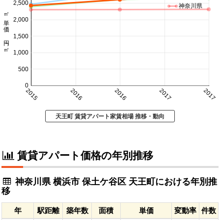
2,500
神奈川県
㎡単価 円/㎡
2,000
1,500
1,000
500
0
2015
2016
2016
2017
2017
天王町 賃貸アパート家賃相場 推移・動向
賃貸アパート価格の年別推移
神奈川県 横浜市 保土ケ谷区 天王町における年別推
移
年
駅距離
築年数
面積
単価
変動率
件数