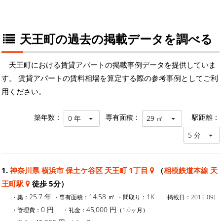
天王町の過去の掲載データを調べる
天王町における賃貸アパートの掲載事例データを提供していま
す。 賃貸アパートの賃料相場を算定する際の参考事例としてご利
用ください。
築年数：
専有面積：
駅距離：
0 年
29 ㎡
5 分
1.
神奈川県 横浜市 保土ケ谷区 天王町 1丁目
（
相模鉄道本線 天
王町駅
徒歩 5分）
25.7 年
14.58 ㎡
1K
・築：
・専有面積：
・間取り：
[掲載日：2015-09]
0 円
45,000 円
・管理費：
・礼金：
（1.0ヶ月）