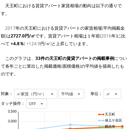
天王町における賃貸アパート家賃相場の動向は以下の通りで
す。
2017年の天王町における賃貸アパートの家賃相場(平均掲載金
額)は
2727.0円/㎡
です。賃貸アパート相場は１年前(2016年)に比
べて
+4.8％
( +124.9円/㎡)と上昇しています。
このグラフは、
33件の天王町の賃貸アパートの掲載事例
につい
て各年ごとに算出した掲載価格(面積価格)の平均値を描画したも
のです。
対象：
単位：
㎡家賃（円/㎡）
平均値
㎡
タッチ操作：
OFF
3,500
天王町
保土ケ谷区
3,000
横浜市