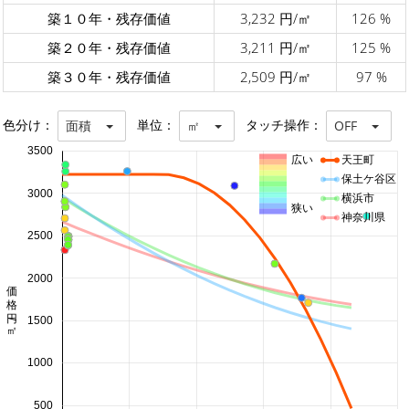
築１０年・残存価値
3,232 円/㎡
126 %
築２０年・残存価値
3,211 円/㎡
125 %
築３０年・残存価値
2,509 円/㎡
97 %
色分け：
単位：
タッチ操作：
面積
㎡
OFF
3500
広い
天王町
保土ケ谷区
3000
横浜市
狭い
神奈川県
2500
2000
価格 円/㎡
1500
1000
500