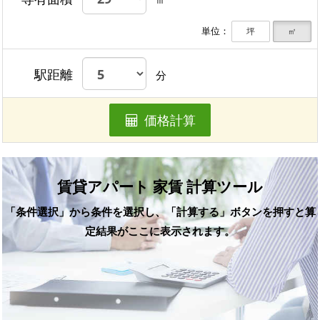
単位：
坪
㎡
駅距離
分
価格計算
賃貸アパート 家賃 計算ツール
「条件選択」から条件を選択し、「計算する」ボタンを押すと算
定結果がここに表示されます。