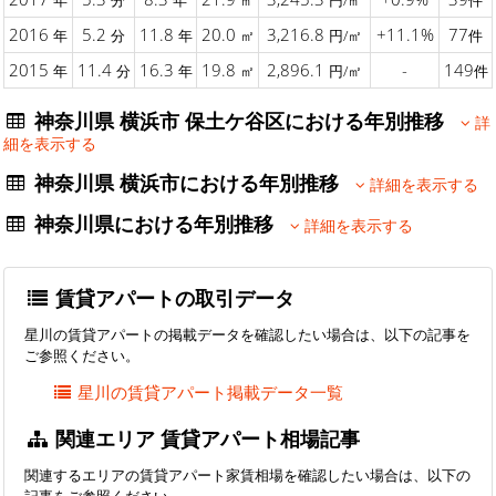
年
分
年
㎡
円/㎡
件
2016
5.2
11.8
20.0
3,216.8
+11.1%
77
年
分
年
㎡
円/㎡
件
2015
11.4
16.3
19.8
2,896.1
-
149
年
分
年
㎡
円/㎡
件
神奈川県 横浜市 保土ケ谷区における年別推移
詳
細を表示する
神奈川県 横浜市における年別推移
詳細を表示する
神奈川県における年別推移
詳細を表示する
賃貸アパートの取引データ
星川の賃貸アパートの掲載データを確認したい場合は、以下の記事を
ご参照ください。
星川の賃貸アパート掲載データ一覧
関連エリア 賃貸アパート相場記事
関連するエリアの賃貸アパート家賃相場を確認したい場合は、以下の
記事をご参照ください。