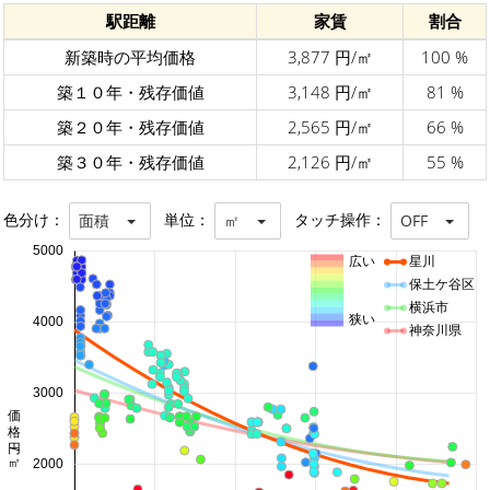
駅距離
家賃
割合
新築時の平均価格
3,877 円/㎡
100 %
築１０年・残存価値
3,148 円/㎡
81 %
築２０年・残存価値
2,565 円/㎡
66 %
築３０年・残存価値
2,126 円/㎡
55 %
色分け：
単位：
タッチ操作：
面積
㎡
OFF
5000
広い
星川
保土ケ谷区
横浜市
狭い
4000
神奈川県
3000
価格 円/㎡
2000