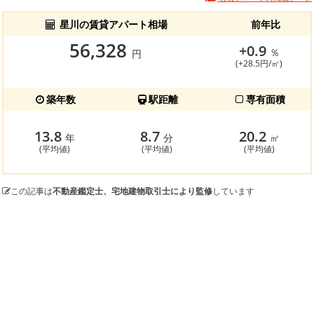
星川の賃貸アパート相場
前年比
56,328
+0.9
％
円
(+28.5円/㎡)
築年数
駅距離
専有面積
13.8
8.7
20.2
年
分
㎡
(平均値)
(平均値)
(平均値)
この記事は
不動産鑑定士、宅地建物取引士により監修
しています