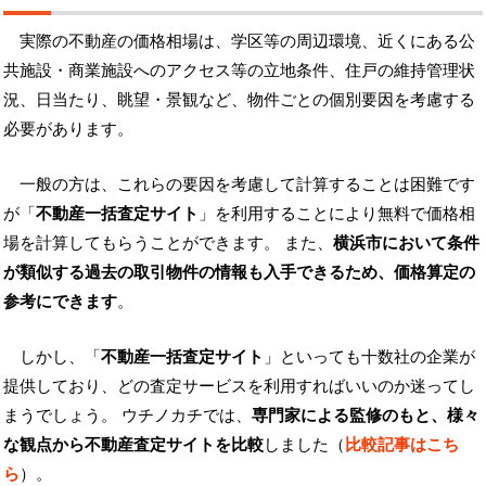
実際の不動産の価格相場は、学区等の周辺環境、近くにある公
共施設・商業施設へのアクセス等の立地条件、住戸の維持管理状
況、日当たり、眺望・景観など、物件ごとの個別要因を考慮する
必要があります。
一般の方は、これらの要因を考慮して計算することは困難です
が「
不動産一括査定サイト
」を利用することにより無料で価格相
場を計算してもらうことができます。 また、
横浜市において条件
が類似する過去の取引物件の情報も入手できるため、価格算定の
参考にできます
。
しかし、「
不動産一括査定サイト
」といっても十数社の企業が
提供しており、どの査定サービスを利用すればいいのか迷ってし
まうでしょう。 ウチノカチでは、
専門家による監修のもと、様々
な観点から不動産査定サイトを比較
しました（
比較記事はこち
ら
）。