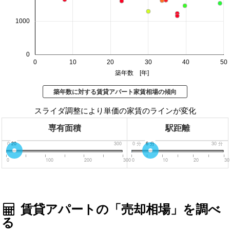
1000
0
0
10
20
30
40
50
築年数 [年]
築年数に対する賃貸アパート家賃相場の傾向
スライダ調整により単価の家賃のラインが変化
専有面積
駅距離
0
20
300
0
分
6
分
30
分
0
100
200
300
0
10
20
30
賃貸アパートの「売却相場」を調べ
る