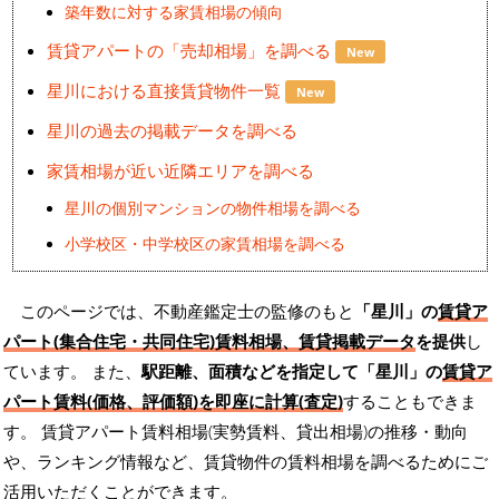
築年数に対する家賃相場の傾向
賃貸アパートの「売却相場」を調べる
New
星川における直接賃貸物件一覧
New
星川の過去の掲載データを調べる
家賃相場が近い近隣エリアを調べる
星川の個別マンションの物件相場を調べる
小学校区・中学校区の家賃相場を調べる
このページでは、不動産鑑定士の監修のもと
「星川」の
賃貸ア
パート(集合住宅・共同住宅)賃料相場、賃貸掲載データ
を提供
し
ています。 また、
駅距離、面積などを指定して「星川」の
賃貸ア
パート賃料(価格、評価額)を即座に計算(査定)
することもできま
す。 賃貸アパート賃料相場(実勢賃料、貸出相場)の推移・動向
や、ランキング情報など、賃貸物件の賃料相場を調べるためにご
活用いただくことができます。