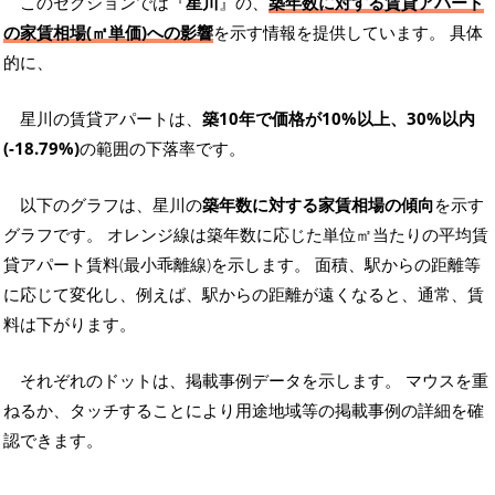
このセクションでは『
星川
』の、
築年数に対する賃貸アパート
の家賃相場(㎡単価)への影響
を示す情報を提供しています。 具体
的に、
星川の賃貸アパートは、
築10年で価格が10%以上、30%以内
(-18.79%)
の範囲の下落率です。
以下のグラフは、星川の
築年数に対する家賃相場の傾向
を示す
グラフです。 オレンジ線は築年数に応じた単位㎡当たりの平均賃
貸アパート賃料(最小乖離線)を示します。 面積、駅からの距離等
に応じて変化し、例えば、駅からの距離が遠くなると、通常、賃
料は下がります。
それぞれのドットは、掲載事例データを示します。 マウスを重
ねるか、タッチすることにより用途地域等の掲載事例の詳細を確
認できます。