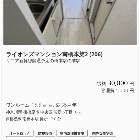
ライオンズマンション南橋本第2 (206)
リニア新幹線開通予定の橋本駅の隣駅
30,000
賃料
円
管理費 5,000 円
ワンルーム, 16.5 ㎡ ㎡, 築 35.4 年
神奈川県 相模原市 中央区 清新 6丁目10-21
JR相模線 南橋本駅 徒歩 12.0 分
オートロック
防犯設備
室内洗濯機置場
閑静な住宅街