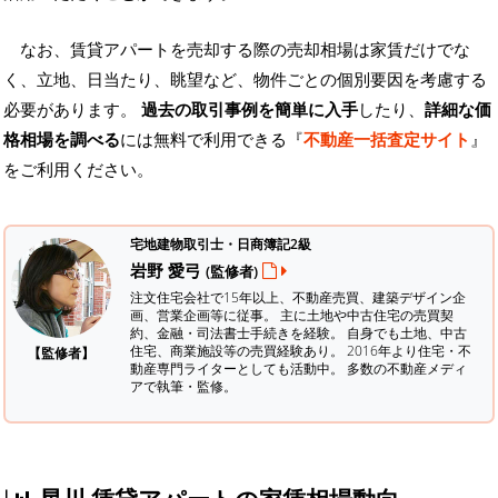
なお、賃貸アパートを売却する際の売却相場は家賃だけでな
く、立地、日当たり、眺望など、物件ごとの個別要因を考慮する
必要があります。
過去の取引事例を簡単に入手
したり、
詳細な価
格相場を調べる
には無料で利用できる『
不動産一括査定サイト
』
をご利用ください。
宅地建物取引士・日商簿記2級
岩野 愛弓
(監修者)
注文住宅会社で15年以上、不動産売買、建築デザイン企
画、営業企画等に従事。 主に土地や中古住宅の売買契
約、金融・司法書士手続きを経験。
自身でも土地、中古
住宅、商業施設等の売買経験あり。 2016年より住宅・不
【監修者】
動産専門ライターとしても活動中。 多数の不動産メディ
アで執筆・監修。