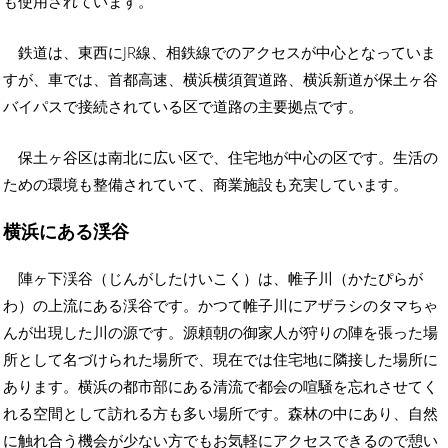
も使用されています。
鉄道は、東西にJR線、相鉄線でのアクセスが中心となっていま
すが、車では、首都高速、横浜横須賀道路、横浜新道が保土ヶ谷
バイパスで接続されている区で道路の主要拠点です。
保土ヶ谷区は南北に広い区で、住宅地が中心の区です。生活の
ための環境も整備されていて、商業施設も充実しています。
横浜にある渓谷
陣ヶ下渓谷（じんがしたけいこく）は、帷子川（かたぴらが
わ）の上流にある渓谷です。かつて帷子川にアザラシのタマちゃ
んが出現した川の源です。源頼朝の御家人が狩りの陣を張った場
所として名づけられた場所で、現在では住宅地に隣接した場所に
あります。横浜の都市部にある清流で都会の喧騒を忘れさせてく
れる空間として訪れる方も多い場所です。森林の中にあり、自然
に触れ合う機会が少ない方でもお気軽にアクセスできるので憩い