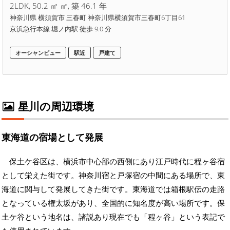
2LDK, 50.2 ㎡ ㎡, 築 46.1 年
神奈川県 横須賀市 三春町 神奈川県横須賀市三春町6丁目61
京浜急行本線 堀ノ内駅 徒歩 9.0 分
オーシャンビュー
駅近
戸建て
星川の周辺環境
東海道の宿場として発展
保土ケ谷区は、横浜市中心部の西側にあり江戸時代に程ヶ谷宿
として栄えた街です。神奈川宿と戸塚宿の中間にある場所で、東
海道に関与して発展してきた街です。東海道では箱根駅伝の走路
となっている権太坂があり、全国的に知名度が高い場所です。保
土ケ谷という地名は、諸説あり現在でも「程ヶ谷」という表記で