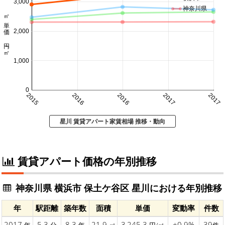
3,000
神奈川県
㎡単価 円/㎡
2,000
1,000
0
2015
2016
2016
2017
2017
星川 賃貸アパート家賃相場 推移・動向
賃貸アパート価格の年別推移
神奈川県 横浜市 保土ケ谷区 星川における年別推移
年
駅距離
築年数
面積
単価
変動率
件数
2017
5.3
8.3
21.9
3,245.3
+0.9%
39