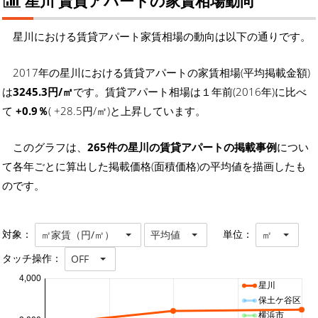
星川 賃貸アパートの家賃相場動向
星川における賃貸アパート家賃相場の動向は以下の通りです。
2017年の星川における賃貸アパートの家賃相場(平均掲載金額)
は
3245.3円/㎡
です。賃貸アパート相場は１年前(2016年)に比べ
て
+0.9％
( +28.5円/㎡)と上昇しています。
このグラフは、
265件の星川の賃貸アパートの掲載事例
につい
て各年ごとに算出した掲載価格(面積価格)の平均値を描画したも
のです。
対象：
単位：
㎡家賃（円/㎡）
平均値
㎡
タッチ操作：
OFF
4,000
星川
保土ケ谷区
横浜市