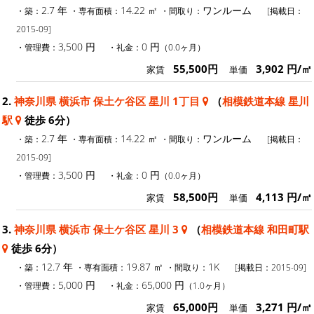
2.7 年
14.22 ㎡
ワンルーム
・築：
・専有面積：
・間取り：
[掲載日：
2015-09]
3,500 円
0 円
・管理費：
・礼金：
（0.0ヶ月）
55,500円
3,902 円/㎡
家賃
単価
2.
神奈川県 横浜市 保土ケ谷区 星川 1丁目
（
相模鉄道本線 星川
駅
徒歩 6分）
2.7 年
14.22 ㎡
ワンルーム
・築：
・専有面積：
・間取り：
[掲載日：
2015-09]
3,500 円
0 円
・管理費：
・礼金：
（0.0ヶ月）
58,500円
4,113 円/㎡
家賃
単価
3.
神奈川県 横浜市 保土ケ谷区 星川 3
（
相模鉄道本線 和田町駅
徒歩 6分）
12.7 年
19.87 ㎡
1K
・築：
・専有面積：
・間取り：
[掲載日：2015-09]
5,000 円
65,000 円
・管理費：
・礼金：
（1.0ヶ月）
65,000円
3,271 円/㎡
家賃
単価