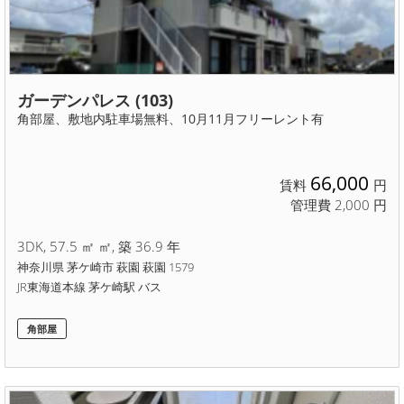
ガーデンパレス (103)
角部屋、敷地内駐車場無料、10月11月フリーレント有
66,000
賃料
円
管理費 2,000 円
3DK, 57.5 ㎡ ㎡, 築 36.9 年
神奈川県 茅ケ崎市 萩園 萩園 1579
JR東海道本線 茅ケ崎駅 バス
角部屋