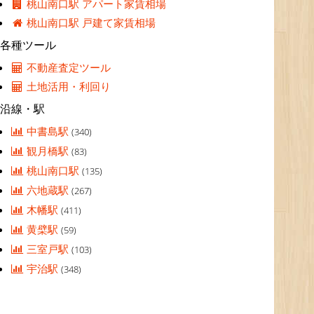
桃山南口駅 アパート家賃相場
桃山南口駅 戸建て家賃相場
各種ツール
不動産査定ツール
土地活用・利回り
沿線・駅
中書島駅
(340)
観月橋駅
(83)
桃山南口駅
(135)
六地蔵駅
(267)
木幡駅
(411)
黄檗駅
(59)
三室戸駅
(103)
宇治駅
(348)