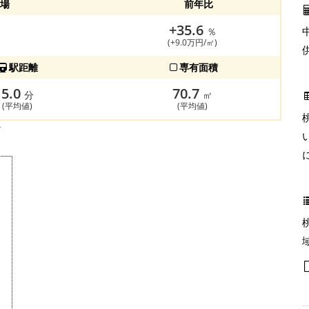
場
前年比
+35.6
％
(+9.0万円/㎡)
駅距離
専有面積
5.0
70.7
分
㎡
(平均値)
(平均値)
す