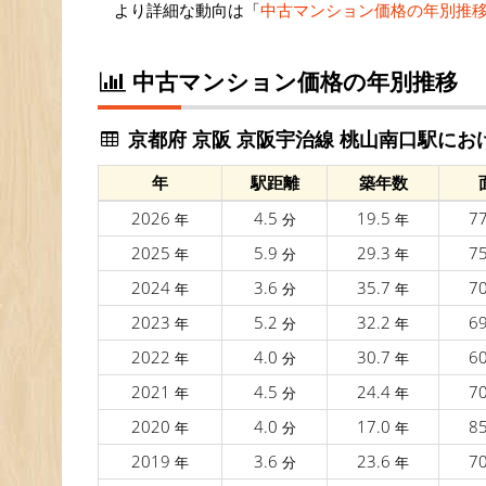
より詳細な動向は「
中古マンション価格の年別推
中古マンション価格の年別推移
京都府 京阪 京阪宇治線 桃山南口駅にお
年
駅距離
築年数
2026
4.5
19.5
7
年
分
年
2025
5.9
29.3
7
年
分
年
2024
3.6
35.7
7
年
分
年
2023
5.2
32.2
6
年
分
年
2022
4.0
30.7
6
年
分
年
2021
4.5
24.4
7
年
分
年
2020
4.0
17.0
8
年
分
年
2019
3.6
23.6
7
年
分
年