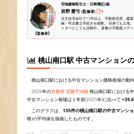
宅地建物取引士・日商簿記2級
岩野 愛弓
(監修者)
注文住宅会社で15年以上、不動産売買、建
融・司法書士手続きを経験。
自身でも土地、
イターとしても活動中。 多数の不動産メデ
【監修者】
桃山南口駅 中古マンション
桃山南口駅における中古マンション価格相場の動
2026年の
京都府 京阪宇治線
桃山南口駅における中
中古マンション相場は１年前(2025年)に比べて
+35.
このグラフは、
135件の桃山南口駅の中古マンシ
格)の平均値を描画したものです。