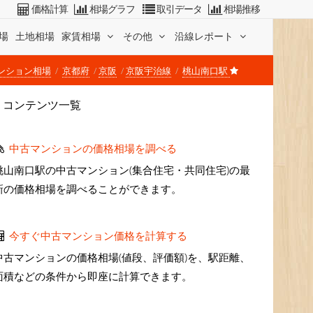
価格計算
相場グラフ
取引データ
相場推移
場
土地相場
家賃相場
その他
沿線レポート
ンション相場
京都府
京阪
京阪宇治線
桃山南口駅
コンテンツ一覧
中古マンションの価格相場を調べる
桃山南口駅の中古マンション(集合住宅・共同住宅)の最
新の価格相場を調べることができます。
今すぐ中古マンション価格を計算する
中古マンションの価格相場(値段、評価額)を、駅距離、
面積などの条件から即座に計算できます。