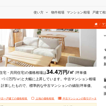
使い方
物件相場
マンション相場
戸建て相
マ
34.4
万円/㎡
住宅・共同住宅)の価格相場は
(坪単価
( +9.0万円/㎡)と大幅に上昇しています。中古マンション相場
より計算したもので、標準的な中古マンションの値段(坪単価、
中古一戸建ての価格相場
土地の価格相場
中古マンションの
取引データ