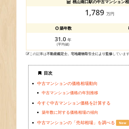
桃山南口駅の中古マンション相
1,789
万円
築年数
31.0
年
(平均値)
この記事は
不動産鑑定士、宅地建物取引士により監修
していま
目次
中古マンションの価格相場動向
中古マンション価格の年別推移
今すぐ中古マンション価格を計算する
築年数に対する価格相場の傾向
中古マンションの「売却相場」を調べる
New