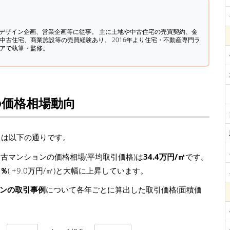
築デザイン企画、営業企画等に従事。 主に土地や中古住宅の売買契約、金
中古住宅、商業施設等の売買経験あり。 2016年より住宅・不動産専門ラ
ィアで執筆・監修。
の価格相場動向
向は以下の通りです。
古マンションの価格相場(平均取引価格)は
34.4万円/㎡
です。
6％
( +9.0万円/㎡)と大幅に上昇しています。
ョンの取引事例
について各年ごとに算出した取引価格(面積価