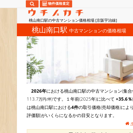
物件価格査定
桃山南口駅の中古マンション価格相場 [京阪宇治線]
桃山南口駅
中古マンションの価格相場
2026年
における桃山南口駅の中古マンション(集合
113.7
)です。１年前(2025年)に比べて
+35.6％
万円/坪
は桃山南口駅における
4件
の取引価格(売却価格)に
評価額)がいくらになるかの目安となります。