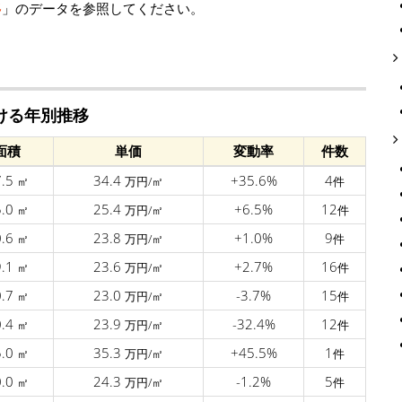
移
」のデータを参照してください。
ける年別推移
面積
単価
変動率
件数
7.5
34.4
+35.6%
4
㎡
万円/㎡
件
5.0
25.4
+6.5%
12
㎡
万円/㎡
件
0.6
23.8
+1.0%
9
㎡
万円/㎡
件
9.1
23.6
+2.7%
16
㎡
万円/㎡
件
0.7
23.0
-3.7%
15
㎡
万円/㎡
件
0.4
23.9
-32.4%
12
㎡
万円/㎡
件
5.0
35.3
+45.5%
1
㎡
万円/㎡
件
0.0
24.3
-1.2%
5
㎡
万円/㎡
件