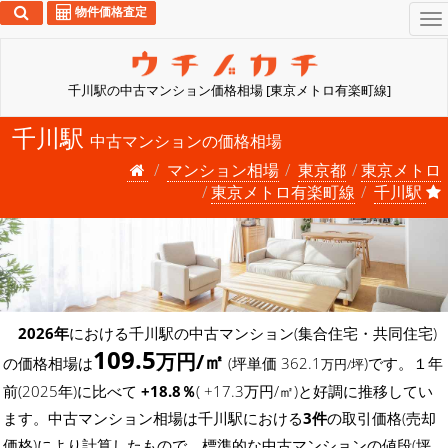
物件価格査定
To
na
千川駅の中古マンション価格相場 [東京メトロ有楽町線]
千川駅
中古マンションの価格相場
マンション相場
東京都
東京メトロ
東京メトロ有楽町線
千川駅
2026年
における千川駅の中古マンション(集合住宅・共同住宅)
109.5
万円/㎡
の価格相場は
(坪単価 362.1
)です。１年
万円/坪
前(2025年)に比べて
+18.8％
( +17.3万円/㎡)と好調に推移してい
ます。中古マンション相場は千川駅における
3件
の取引価格(売却
価格)により計算したもので、標準的な中古マンションの値段(坪