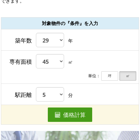
できます。
対象物件の『条件』を入力
築年数
年
専有面積
㎡
単位：
坪
㎡
駅距離
分
価格計算