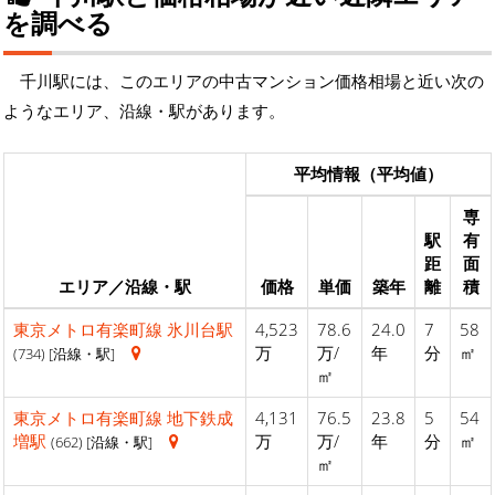
を調べる
千川駅には、このエリアの中古マンション価格相場と近い次の
ようなエリア、沿線・駅があります。
平均情報（平均値）
専
駅
有
距
面
エリア／沿線・駅
価格
単価
築年
離
積
東京メトロ有楽町線
氷川台駅
4,523
78.6
24.0
7
58
万
万/
年
分
㎡
(734) [沿線・駅]
㎡
東京メトロ有楽町線
地下鉄成
4,131
76.5
23.8
5
54
増駅
万
万/
年
分
㎡
(662) [沿線・駅]
㎡