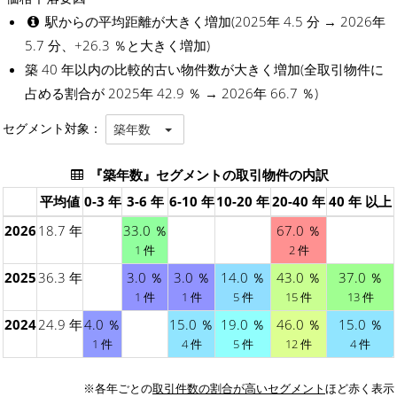
駅からの平均距離が大きく増加(2025年 4.5 分 → 2026年
5.7 分、+26.3 ％と大きく増加)
築 40 年以内の比較的古い物件数が大きく増加(全取引物件に
占める割合が 2025年 42.9 ％ → 2026年 66.7 ％)
セグメント対象：
築年数
『築年数』セグメントの取引物件の内訳
平均値
0-3 年
3-6 年
6-10 年
10-20 年
20-40 年
40 年 以上
2026
18.7 年
33.0 ％
67.0 ％
1 件
2 件
2025
36.3 年
3.0 ％
3.0 ％
14.0 ％
43.0 ％
37.0 ％
1 件
1 件
5 件
15 件
13 件
2024
24.9 年
4.0 ％
15.0 ％
19.0 ％
46.0 ％
15.0 ％
1 件
4 件
5 件
12 件
4 件
※各年ごとの
取引件数の割合が高いセグメント
ほど赤く表示