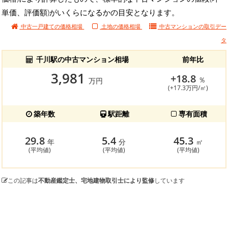
単価、評価額)がいくらになるかの目安となります。
中古一戸建ての価格相場
土地の価格相場
中古マンションの
取引デー
タ
千川駅の中古マンション相場
前年比
3,981
+18.8
％
万円
(+17.3万円/㎡)
築年数
駅距離
専有面積
29.8
5.4
45.3
年
分
㎡
(平均値)
(平均値)
(平均値)
この記事は
不動産鑑定士、宅地建物取引士により監修
しています