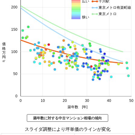
広い
千川駅
200
東京メトロ有楽町線
東京メトロ
狭い
150
価格 万円/㎡
100
50
0
0
10
20
30
40
50
築年数 [年]
築年数に対する中古マンション相場の傾向
スライダ調整により坪単価のラインが変化