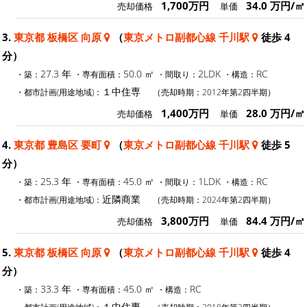
1,700万円
34.0 万円/㎡
売却価格
単価
3.
東京都 板橋区 向原
（
東京メトロ副都心線 千川駅
徒歩 4
分）
27.3 年
50.0 ㎡
2LDK
RC
・築：
・専有面積：
・間取り：
・構造：
１中住専
・都市計画(用途地域)：
（売却時期：2012年第2四半期）
1,400万円
28.0 万円/㎡
売却価格
単価
4.
東京都 豊島区 要町
（
東京メトロ副都心線 千川駅
徒歩 5
分）
25.3 年
45.0 ㎡
1LDK
RC
・築：
・専有面積：
・間取り：
・構造：
近隣商業
・都市計画(用途地域)：
（売却時期：2024年第2四半期）
3,800万円
84.4 万円/㎡
売却価格
単価
5.
東京都 板橋区 向原
（
東京メトロ副都心線 千川駅
徒歩 4
分）
33.3 年
45.0 ㎡
RC
・築：
・専有面積：
・構造：
１中住専