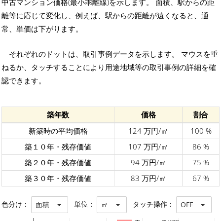
中古マンション価格(最小乖離線)を示します。 面積、駅からの距
離等に応じて変化し、例えば、駅からの距離が遠くなると、通
常、単価は下がります。
それぞれのドットは、取引事例データを示します。 マウスを重
ねるか、タッチすることにより用途地域等の取引事例の詳細を確
認できます。
築年数
価格
割合
新築時の平均価格
124 万円/㎡
100 %
築１０年・残存価値
107 万円/㎡
86 %
築２０年・残存価値
94 万円/㎡
75 %
築３０年・残存価値
83 万円/㎡
67 %
色分け：
単位：
タッチ操作：
面積
㎡
OFF