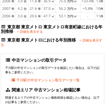
2008
3.9
11.8
36.9
75.0
+33.4%
13
年
分
年
㎡
万円/㎡
件
2007
4.2
21.6
37.0
56.2
+5.8%
10
年
分
年
㎡
万円/㎡
件
2006
3.0
20.6
47.7
53.1
-
11
年
分
年
㎡
万円/㎡
件
東京都 東京メトロ 東京メトロ有楽町線における年
別推移
詳細を表示する
東京都 東京メトロにおける年別推移
詳細を表示す
る
中古マンションの取引データ
千川駅の中古マンションの取引データを確認したい場合は、以下の記
事をご参照ください。
千川駅の中古マンション取引データ一覧
関連エリア 中古マンション相場記事
関連するエリアの中古マンション価格相場を確認したい場合は、以下
の記事をご参照ください。