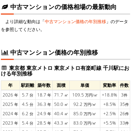
中古マンションの価格相場の最新動向
より詳細な動向は「
中古マンション価格の年別推移
」のデータ
を参照してください。
中古マンション価格の年別推移
東京都 東京メトロ 東京メトロ有楽町線 千川駅にお
ける年別推移
年
駅距離
築年数
面積
単価
変動率
件数
2026
5.7
18.7
71.7
109.5
+18.8%
3
年
分
年
㎡
万円/㎡
件
2025
4.5
36.3
50.0
92.2
+8.5%
35
年
分
年
㎡
万円/㎡
件
2024
6.2
24.9
40.4
85.0
+2.5%
26
年
分
年
㎡
万円/㎡
件
2023
5.4
28.5
43.3
83.0
+5.5%
33
年
分
年
㎡
万円/㎡
件