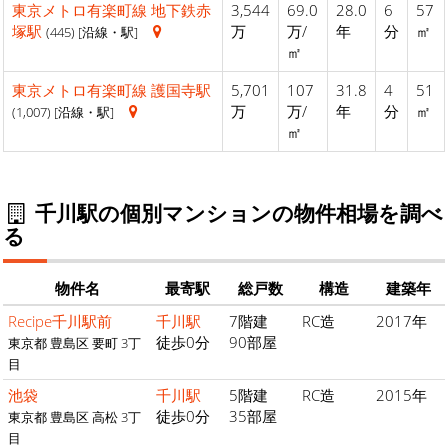
東京メトロ有楽町線
地下鉄赤
3,544
69.0
28.0
6
57
塚駅
万
万/
年
分
㎡
(445) [沿線・駅]
㎡
東京メトロ有楽町線
護国寺駅
5,701
107
31.8
4
51
万
万/
年
分
㎡
(1,007) [沿線・駅]
㎡
千川駅の個別マンションの物件相場を調べ
る
物件名
最寄駅
総戸数
構造
建築年
Recipe千川駅前
千川駅
7階建
RC造
2017年
徒歩0分
90部屋
東京都 豊島区 要町 3丁
目
池袋
千川駅
5階建
RC造
2015年
徒歩0分
35部屋
東京都 豊島区 高松 3丁
目