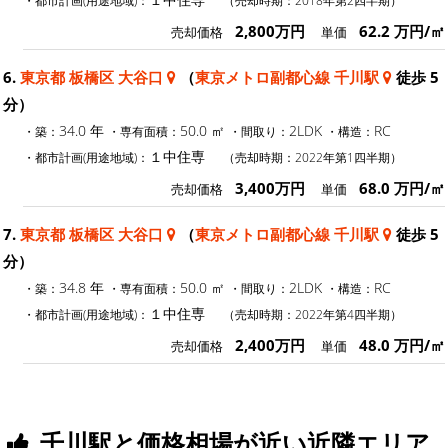
・都市計画(用途地域)：
（売却時期：2018年第2四半期）
2,800万円
62.2 万円/㎡
売却価格
単価
6.
東京都 板橋区 大谷口
（
東京メトロ副都心線 千川駅
徒歩 5
分）
34.0 年
50.0 ㎡
2LDK
RC
・築：
・専有面積：
・間取り：
・構造：
１中住専
・都市計画(用途地域)：
（売却時期：2022年第1四半期）
3,400万円
68.0 万円/㎡
売却価格
単価
7.
東京都 板橋区 大谷口
（
東京メトロ副都心線 千川駅
徒歩 5
分）
34.8 年
50.0 ㎡
2LDK
RC
・築：
・専有面積：
・間取り：
・構造：
１中住専
・都市計画(用途地域)：
（売却時期：2022年第4四半期）
2,400万円
48.0 万円/㎡
売却価格
単価
千川駅と価格相場が近い近隣エリア