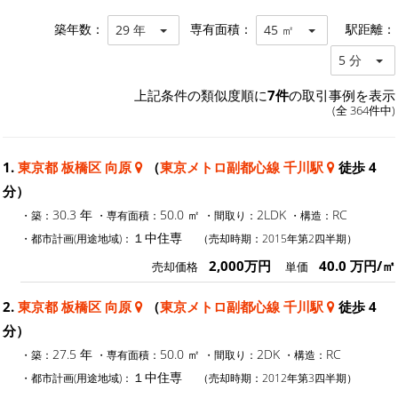
築年数：
専有面積：
駅距離：
29 年
45 ㎡
5 分
上記条件の類似度順に
7件
の取引事例を表示
(全 364件中)
1.
東京都 板橋区 向原
（
東京メトロ副都心線 千川駅
徒歩 4
分）
30.3 年
50.0 ㎡
2LDK
RC
・築：
・専有面積：
・間取り：
・構造：
１中住専
・都市計画(用途地域)：
（売却時期：2015年第2四半期）
2,000万円
40.0 万円/㎡
売却価格
単価
2.
東京都 板橋区 向原
（
東京メトロ副都心線 千川駅
徒歩 4
分）
27.5 年
50.0 ㎡
2DK
RC
・築：
・専有面積：
・間取り：
・構造：
１中住専
・都市計画(用途地域)：
（売却時期：2012年第3四半期）