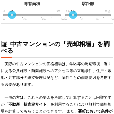
専有面積
駅距離
0
45
300
0
分
5
分
30
分
0
100
200
300
0
10
20
30
中古マンションの「売却相場」を調
べる
実際の中古マンションの価格相場は、学区等の周辺環境、近く
にある公共施設・商業施設へのアクセス等の立地条件、住戸・敷
地・共有部分の維持管理状況など、物件ごとの個別要因を考慮す
る必要があります。
一般の方は、これらの要因を考慮して計算することは困難です
が「
不動産一括査定サイト
」を利用することにより無料で価格相
場を計算してもらうことができます。 また、
要町において条件が