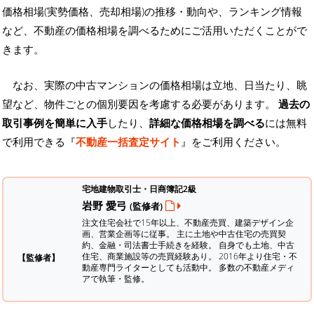
価格相場(実勢価格、売却相場)の推移・動向や、ランキング情報
など、不動産の価格相場を調べるためにご活用いただくことがで
きます。
なお、実際の中古マンションの価格相場は立地、日当たり、眺
望など、物件ごとの個別要因を考慮する必要があります。
過去の
取引事例を簡単に入手
したり、
詳細な価格相場を調べる
には無料
で利用できる『
不動産一括査定サイト
』をご利用ください。
宅地建物取引士・日商簿記2級
岩野 愛弓
(監修者)
注文住宅会社で15年以上、不動産売買、建築デザイン企
画、営業企画等に従事。 主に土地や中古住宅の売買契
約、金融・司法書士手続きを経験。
自身でも土地、中古
住宅、商業施設等の売買経験あり。 2016年より住宅・不
【監修者】
動産専門ライターとしても活動中。 多数の不動産メディ
アで執筆・監修。