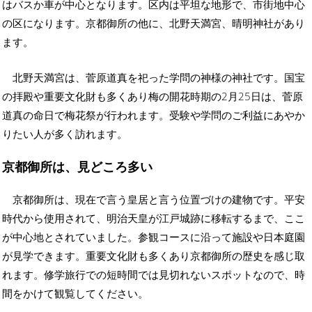
はバスか車が中心となります。区内は平坦な地形で、市街地中心
の区になります。京都御所の他に、北野天満宮、晴明神社があり
ます。
北野天満宮は、菅原道真を祀った学問の神様の神社です。国宝
の拝殿や重要文化財も多くあり梅の開花時期の2月25日は、菅原
道真の命日で梅花祭が行われます。受験や学問のご利益にあやか
りたい人が多く訪れます。
京都御所は、見どころ多い
京都御所は、現在で言う皇居と言う位置づけの建物です。平安
時代から使用されて、明治天皇が江戸城跡に移転するまで、ここ
が中心地とされていました。参観コースに沿って施設や日本庭園
が見学できます。重要文化財も多くあり京都御所の歴史を感じ取
れます。修学旅行での短時間では見切れないスポットなので、時
間をかけて観覧してください。