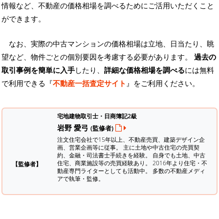
情報など、不動産の価格相場を調べるためにご活用いただくこと
ができます。
なお、実際の中古マンションの価格相場は立地、日当たり、眺
望など、物件ごとの個別要因を考慮する必要があります。
過去の
取引事例を簡単に入手
したり、
詳細な価格相場を調べる
には無料
で利用できる『
不動産一括査定サイト
』をご利用ください。
宅地建物取引士・日商簿記2級
岩野 愛弓
(監修者)
注文住宅会社で15年以上、不動産売買、建築デザイン企
画、営業企画等に従事。 主に土地や中古住宅の売買契
約、金融・司法書士手続きを経験。
自身でも土地、中古
住宅、商業施設等の売買経験あり。 2016年より住宅・不
【監修者】
動産専門ライターとしても活動中。 多数の不動産メディ
アで執筆・監修。