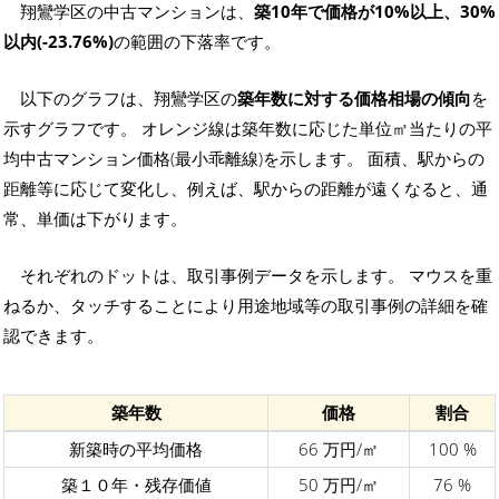
翔鸞学区の中古マンションは、
築10年で価格が10%以上、30%
以内(-23.76%)
の範囲の下落率です。
以下のグラフは、翔鸞学区の
築年数に対する価格相場の傾向
を
示すグラフです。 オレンジ線は築年数に応じた単位㎡当たりの平
均中古マンション価格(最小乖離線)を示します。 面積、駅からの
距離等に応じて変化し、例えば、駅からの距離が遠くなると、通
常、単価は下がります。
それぞれのドットは、取引事例データを示します。 マウスを重
ねるか、タッチすることにより用途地域等の取引事例の詳細を確
認できます。
築年数
価格
割合
新築時の平均価格
66 万円/㎡
100 %
築１０年・残存価値
50 万円/㎡
76 %