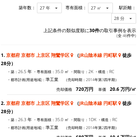
築年数：
専有面積：
駅距離：
27 年
27 ㎡
28 分
上記条件の類似度順に
30件
の取引事例を表示
(全 46件中)
1.
京都府 京都市 上京区 翔鸞学区
（
JR山陰本線 円町駅
徒歩
28分）
26.5 年
35.0 ㎡
2K
RC
・築：
・専有面積：
・間取り：
・構造：
準工業
・都市計画(用途地域)：
（売却時期：2014年第3四半期）
720万円
20.6 万円/㎡
売却価格
単価
2.
京都府 京都市 上京区 翔鸞学区
（
JR山陰本線 円町駅
徒歩
28分）
26.3 年
35.0 ㎡
1DK
RC
・築：
・専有面積：
・間取り：
・構造：
準工業
・都市計画(用途地域)：
（売却時期：2014年第2四半期）