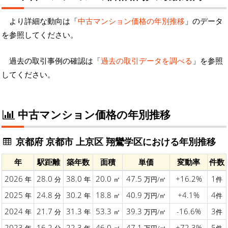
より詳細な動向は「
中古マンション価格の年別推移
」のデータ
を参照してください。
過去の取引事例の確認は「
過去の取引データを調べる
」を参照
してください。
中古マンション価格の年別推移
京都府 京都市 上京区 翔鸞学区における年別推移
年
駅距離
築年数
面積
単価
変動率
件数
2026
28.0
38.0
20.0
47.5
+16.2%
1
年
分
年
㎡
万円/㎡
件
2025
24.8
30.2
18.8
40.9
+4.1%
4
年
分
年
㎡
万円/㎡
件
2024
21.7
31.3
53.3
39.3
-16.6%
3
年
分
年
㎡
万円/㎡
件
2023
16.2
22.3
46.0
47.1
+72.3%
5