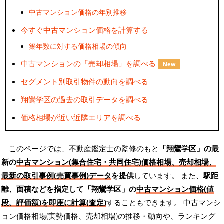
中古マンション価格の年別推移
今すぐ中古マンション価格を計算する
築年数に対する価格相場の傾向
中古マンションの「売却相場」を調べる
New
セグメント別取引物件の動向を調べる
翔鸞学区の過去の取引データを調べる
価格相場が近い近隣エリアを調べる
このページでは、不動産鑑定士の監修のもと
「翔鸞学区」の最
新の
中古マンション(集合住宅・共同住宅)価格相場、売却相場、
最新の取引事例(売買事例)データ
を提供
しています。 また、
駅距
離、面積などを指定して「翔鸞学区」の
中古マンション価格(値
段、評価額)を即座に計算(査定)
することもできます。 中古マンシ
ョン価格相場(実勢価格、売却相場)の推移・動向や、ランキング