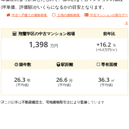
(坪単価、評価額)がいくらになるかの目安となります。
中古一戸建ての価格相場
土地の価格相場
中古マンションの
取引デー
タ
翔鸞学区の中古マンション相場
前年比
1,398
+16.2
％
万円
(+6.6万円/㎡)
築年数
駅距離
専有面積
26.3
26.6
36.3
年
分
㎡
(平均値)
(平均値)
(平均値)
この記事は
不動産鑑定士、宅地建物取引士により監修
しています