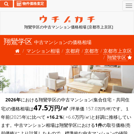
物件価格査定
To
na
翔鸞学区の中古マンション価格相場 [京都市上京区]
翔鸞学区
中古マンションの価格相場
マンション相場
京都府
京都市
京都市上京区
翔鸞学区
2026年
における翔鸞学区の中古マンション(集合住宅・共同住
47.5
万円/㎡
宅)の価格相場は
(坪単価 157.0
)です。１
万円/坪
年前(2025年)に比べて
+16.2％
( +6.6万円/㎡)と好調に推移してい
ます。中古マンション相場は翔鸞学区における
1件
の取引価格(売
却価格)により計算したもので、標準的な中古マンションの値段