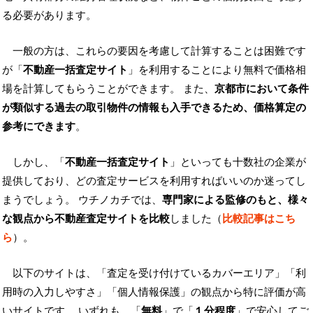
る必要があります。
一般の方は、これらの要因を考慮して計算することは困難です
が「
不動産一括査定サイト
」を利用することにより無料で価格相
場を計算してもらうことができます。 また、
京都市において条件
が類似する過去の取引物件の情報も入手できるため、価格算定の
参考にできます
。
しかし、「
不動産一括査定サイト
」といっても十数社の企業が
提供しており、どの査定サービスを利用すればいいのか迷ってし
まうでしょう。 ウチノカチでは、
専門家による監修のもと、様々
な観点から不動産査定サイトを比較
しました（
比較記事はこち
ら
）。
以下のサイトは、「査定を受け付けているカバーエリア」「利
用時の入力しやすさ」「個人情報保護」の観点から特に評価が高
いサイトです。 いずれも、「
無料
」で「
１分程度
」で安心してご