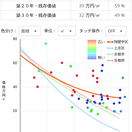
築２０年・残存価値
39 万円/㎡
59 %
築３０年・残存価値
32 万円/㎡
49 %
色分け：
単位：
タッチ操作：
面積
㎡
OFF
80
広い
翔鸞学区
上京区
京都市
狭い
京都府
60
価格 万円/㎡
40
20