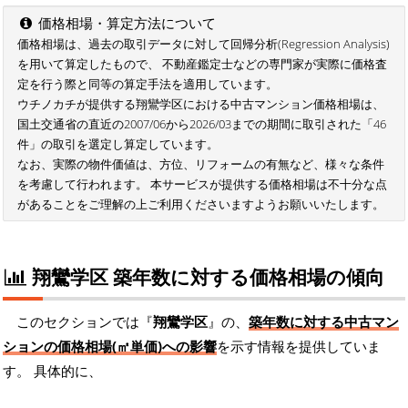
価格相場・算定方法について
価格相場は、過去の取引データに対して回帰分析(Regression Analysis)
を用いて算定したもので、 不動産鑑定士などの専門家が実際に価格査
定を行う際と同等の算定手法を適用しています。
ウチノカチが提供する翔鸞学区における中古マンション価格相場は、
国土交通省の直近の2007/06から2026/03までの期間に取引された「46
件」の取引を選定し算定しています。
なお、実際の物件価値は、方位、リフォームの有無など、様々な条件
を考慮して行われます。 本サービスが提供する価格相場は不十分な点
があることをご理解の上ご利用くださいますようお願いいたします。
翔鸞学区 築年数に対する価格相場の傾向
このセクションでは『
翔鸞学区
』の、
築年数に対する中古マン
ションの価格相場(㎡単価)への影響
を示す情報を提供していま
す。 具体的に、