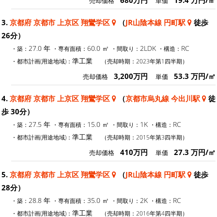
680万円
19.4 万円/㎡
売却価格
単価
3.
京都府 京都市 上京区 翔鸞学区
（
JR山陰本線 円町駅
徒歩
26分）
27.0 年
60.0 ㎡
2LDK
RC
・築：
・専有面積：
・間取り：
・構造：
準工業
・都市計画(用途地域)：
（売却時期：2023年第1四半期）
3,200万円
53.3 万円/㎡
売却価格
単価
4.
京都府 京都市 上京区 翔鸞学区
（
京都市烏丸線 今出川駅
徒
歩 30分）
27.5 年
15.0 ㎡
1K
RC
・築：
・専有面積：
・間取り：
・構造：
準工業
・都市計画(用途地域)：
（売却時期：2015年第3四半期）
410万円
27.3 万円/㎡
売却価格
単価
5.
京都府 京都市 上京区 翔鸞学区
（
JR山陰本線 円町駅
徒歩
28分）
28.8 年
35.0 ㎡
2K
RC
・築：
・専有面積：
・間取り：
・構造：
準工業
・都市計画(用途地域)：
（売却時期：2016年第4四半期）