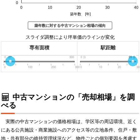
0
0
10
20
30
40
築年数 [年]
築年数に対する中古マンション相場の傾向
スライダ調整により坪単価のラインが変化
専有面積
駅距離
0
27
300
0
分
30
28
分
分
0
100
200
300
0
10
20
30
中古マンションの「売却相場」を調
べる
実際の中古マンションの価格相場は、学区等の周辺環境、近く
にある公共施設・商業施設へのアクセス等の立地条件、住戸・敷
地・共有部分の維持管理状況など、物件ごとの個別要因を考慮す