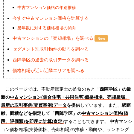
中古マンション価格の年別推移
今すぐ中古マンション価格を計算する
築年数に対する価格相場の傾向
中古マンションの「売却相場」を調べる
New
セグメント別取引物件の動向を調べる
西陣学区の過去の取引データを調べる
価格相場が近い近隣エリアを調べる
このページでは、不動産鑑定士の監修のもと
「西陣学区」の最
新の
中古マンション(集合住宅・共同住宅)価格相場、売却相場、
最新の取引事例(売買事例)データ
を提供
しています。 また、
駅距
離、面積などを指定して「西陣学区」の
中古マンション価格(値
段、評価額)を即座に計算(査定)
することもできます。 中古マンシ
ョン価格相場(実勢価格、売却相場)の推移・動向や、ランキング