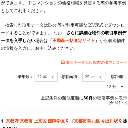
ができます。 中古マンションの価格相場を算定する際の参考事例
としてご利用ください。
検索した取引データはExcel等で利用可能なCSV形式でダウンロ
ードすることができます。 なお、
さらに詳細な物件の取引事例デ
ータを入手したい
場合は『
不動産一括査定サイト
』から個別物件
の情報を入力し、お申し込みください。
取引データ(CSV形式)のダウンロード
築年数：
専有面積：
駅距離：
22 年
25 ㎡
12 分
上記条件の類似度順に
30件
の取引事例を表示
(全 61件中)
1.
京都府 京都市 上京区 西陣学区
（
京都市烏丸線 今出川駅
徒