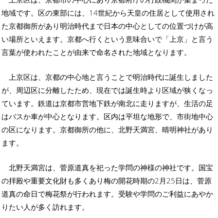
地域です。区の東部には、14世紀から天皇の住居として使用され
た京都御所があり明治時代まで日本の中心としての位置づけが高
い場所といえます。京都へ行くという意味合いで「上京」と言う
言葉が使われたことが由来で命名された地域となります。
上京区は、京都の中心地と言うことで明治時代に誕生しました
が、周辺区に分離したため、現在では誕生時より区域が狭くなっ
ています。鉄道は京都市営地下鉄が南北に走りますが、生活の足
はバスか車が中心となります。区内は平坦な地形で、市街地中心
の区になります。京都御所の他に、北野天満宮、晴明神社があり
ます。
北野天満宮は、菅原道真を祀った学問の神様の神社です。国宝
の拝殿や重要文化財も多くあり梅の開花時期の2月25日は、菅原
道真の命日で梅花祭が行われます。受験や学問のご利益にあやか
りたい人が多く訪れます。