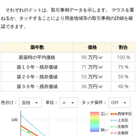
それぞれのドットは、取引事例データを示します。 マウスを重
ねるか、タッチすることにより用途地域等の取引事例の詳細を確
認できます。
築年数
価格
割合
新築時の平均価格
90 万円/㎡
100 %
築１０年・残存価値
71 万円/㎡
79 %
築２０年・残存価値
53 万円/㎡
59 %
築３０年・残存価値
36 万円/㎡
40 %
色分け：
単位：
タッチ操作：
面積
㎡
OFF
広い
西陣学区
100
上京区
京都市
狭い
京都府