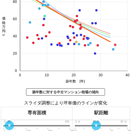
80
価格 万円/㎡
60
40
20
0
0
10
20
30
40
築年数 [年]
築年数に対する中古マンション相場の傾向
スライダ調整により坪単価のラインが変化
専有面積
駅距離
0
25
300
0
分
12
分
30
分
0
100
200
300
0
10
20
30