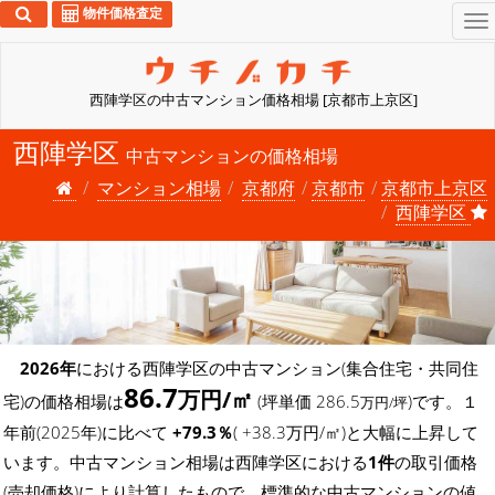
物件価格査定
To
na
西陣学区の中古マンション価格相場 [京都市上京区]
西陣学区
中古マンションの価格相場
マンション相場
京都府
京都市
京都市上京区
西陣学区
2026年
における西陣学区の中古マンション(集合住宅・共同住
86.7
万円/㎡
宅)の価格相場は
(坪単価 286.5
)です。１
万円/坪
年前(2025年)に比べて
+79.3％
( +38.3万円/㎡)と大幅に上昇して
います。中古マンション相場は西陣学区における
1件
の取引価格
(売却価格)により計算したもので、標準的な中古マンションの値