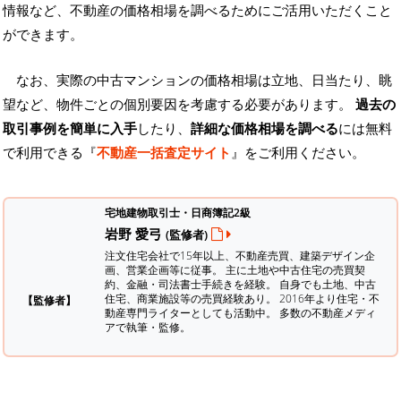
情報など、不動産の価格相場を調べるためにご活用いただくこと
ができます。
なお、実際の中古マンションの価格相場は立地、日当たり、眺
望など、物件ごとの個別要因を考慮する必要があります。
過去の
取引事例を簡単に入手
したり、
詳細な価格相場を調べる
には無料
で利用できる『
不動産一括査定サイト
』をご利用ください。
宅地建物取引士・日商簿記2級
岩野 愛弓
(監修者)
注文住宅会社で15年以上、不動産売買、建築デザイン企
画、営業企画等に従事。 主に土地や中古住宅の売買契
約、金融・司法書士手続きを経験。
自身でも土地、中古
住宅、商業施設等の売買経験あり。 2016年より住宅・不
【監修者】
動産専門ライターとしても活動中。 多数の不動産メディ
アで執筆・監修。