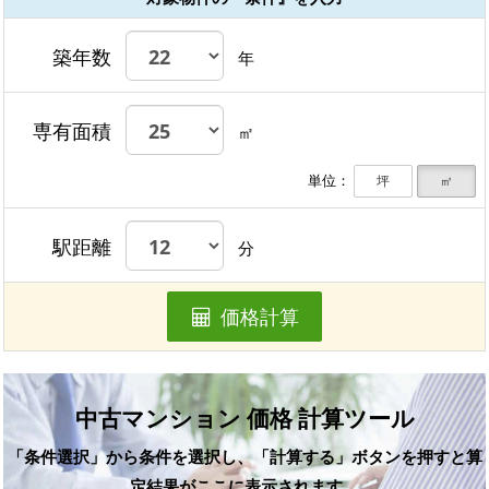
築年数
年
専有面積
㎡
単位：
坪
㎡
駅距離
分
価格計算
中古マンション 価格 計算ツール
「条件選択」から条件を選択し、「計算する」ボタンを押すと算
定結果がここに表示されます。