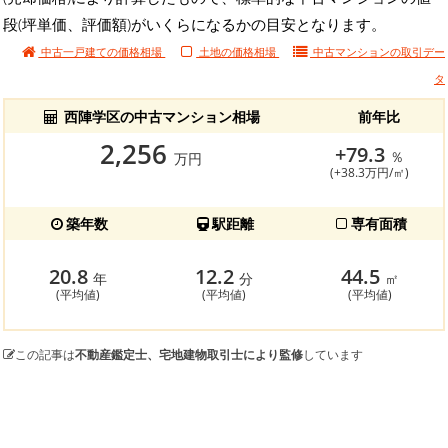
段(坪単価、評価額)がいくらになるかの目安となります。
中古一戸建ての価格相場
土地の価格相場
中古マンションの
取引デー
タ
西陣学区の中古マンション相場
前年比
2,256
+79.3
％
万円
(+38.3万円/㎡)
築年数
駅距離
専有面積
20.8
12.2
44.5
年
分
㎡
(平均値)
(平均値)
(平均値)
この記事は
不動産鑑定士、宅地建物取引士により監修
しています