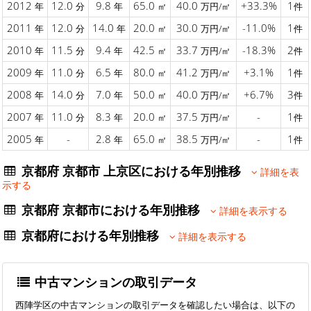
2012
12.0
9.8
65.0
40.0
+33.3%
1
年
分
年
㎡
万円/㎡
件
2011
12.0
14.0
20.0
30.0
-11.0%
1
年
分
年
㎡
万円/㎡
件
2010
11.5
9.4
42.5
33.7
-18.3%
2
年
分
年
㎡
万円/㎡
件
2009
11.0
6.5
80.0
41.2
+3.1%
1
年
分
年
㎡
万円/㎡
件
2008
14.0
7.0
50.0
40.0
+6.7%
3
年
分
年
㎡
万円/㎡
件
2007
11.0
8.3
20.0
37.5
-
1
年
分
年
㎡
万円/㎡
件
2005
-
2.8
65.0
38.5
-
1
年
年
㎡
万円/㎡
件
京都府 京都市 上京区における年別推移
詳細を表
示する
京都府 京都市における年別推移
詳細を表示する
京都府における年別推移
詳細を表示する
中古マンションの取引データ
西陣学区の中古マンションの取引データを確認したい場合は、以下の