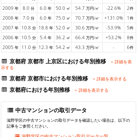
2009
8.0
6.0
50.0
54.7
-22.6%
2
年
分
年
㎡
万円/㎡
件
2008
7.0
6.0
75.0
70.7
+131.0%
1
年
分
年
㎡
万円/㎡
件
2007
10.8
18.8
52.0
30.6
-53.9%
5
年
分
年
㎡
万円/㎡
件
2006
10.5
5.4
36.2
66.4
+53.2%
8
年
分
年
㎡
万円/㎡
件
2005
11.0
12.3
54.2
43.3
-
6
年
分
年
㎡
万円/㎡
件
京都府 京都市 上京区における年別推移
詳細を表
示する
京都府 京都市における年別推移
詳細を表示する
京都府における年別推移
詳細を表示する
中古マンションの取引データ
滋野学区の中古マンションの取引データを確認したい場合は、以下の
記事をご参照ください。
滋野学区の中古マンション取引データ一覧