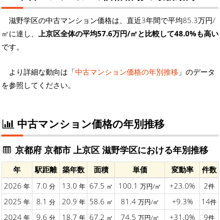
滋野学区の中古マンション価格は、直近3年間で平均85.3万円/
㎡に達し、
上京区全体の平均57.6万円/㎡と比較して48.0%も高い
です。
より詳細な動向は「
中古マンション価格の年別推移
」のデータ
を参照してください。
中古マンション価格の年別推移
京都府 京都市 上京区 滋野学区における年別推移
年
駅距離
築年数
面積
単価
変動率
件数
2026
7.0
13.0
67.5
100.1
+23.0%
2
年
分
年
㎡
万円/㎡
件
2025
8.1
20.9
58.6
81.4
+9.3%
14
年
分
年
㎡
万円/㎡
件
2024
9.6
18.7
67.2
74.5
+31.0%
9
年
分
年
㎡
万円/㎡
件