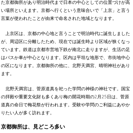
た京都御所があり明治時代まで日本の中心としての位置づけが高
い場所といえます。京都へ行くという意味合いで「上京」と言う
言葉が使われたことが由来で命名された地域となります。
上京区は、京都の中心地と言うことで明治時代に誕生しました
が、周辺区に分離したため、現在では誕生時より区域が狭くなっ
ています。鉄道は京都市営地下鉄が南北に走りますが、生活の足
はバスか車が中心となります。区内は平坦な地形で、市街地中心
の区になります。京都御所の他に、北野天満宮、晴明神社があり
ます。
北野天満宮は、菅原道真を祀った学問の神様の神社です。国宝
の拝殿や重要文化財も多くあり梅の開花時期の2月25日は、菅原
道真の命日で梅花祭が行われます。受験や学問のご利益にあやか
りたい人が多く訪れます。
京都御所は、見どころ多い