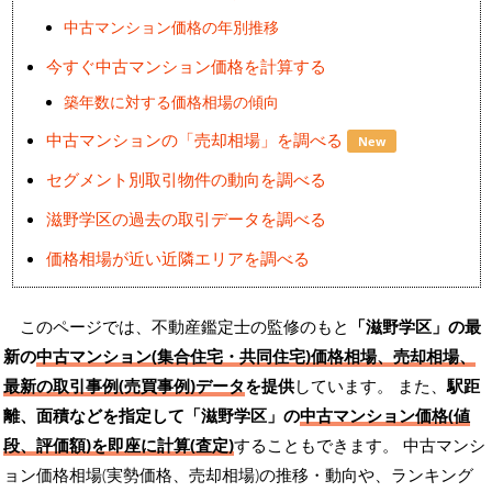
中古マンション価格の年別推移
今すぐ中古マンション価格を計算する
築年数に対する価格相場の傾向
中古マンションの「売却相場」を調べる
New
セグメント別取引物件の動向を調べる
滋野学区の過去の取引データを調べる
価格相場が近い近隣エリアを調べる
このページでは、不動産鑑定士の監修のもと
「滋野学区」の最
新の
中古マンション(集合住宅・共同住宅)価格相場、売却相場、
最新の取引事例(売買事例)データ
を提供
しています。 また、
駅距
離、面積などを指定して「滋野学区」の
中古マンション価格(値
段、評価額)を即座に計算(査定)
することもできます。 中古マンシ
ョン価格相場(実勢価格、売却相場)の推移・動向や、ランキング