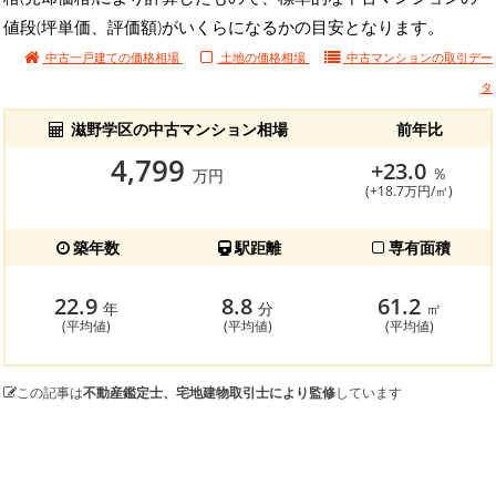
値段(坪単価、評価額)がいくらになるかの目安となります。
中古一戸建ての価格相場
土地の価格相場
中古マンションの
取引デー
タ
滋野学区の中古マンション相場
前年比
4,799
+23.0
％
万円
(+18.7万円/㎡)
築年数
駅距離
専有面積
22.9
8.8
61.2
年
分
㎡
(平均値)
(平均値)
(平均値)
この記事は
不動産鑑定士、宅地建物取引士により監修
しています