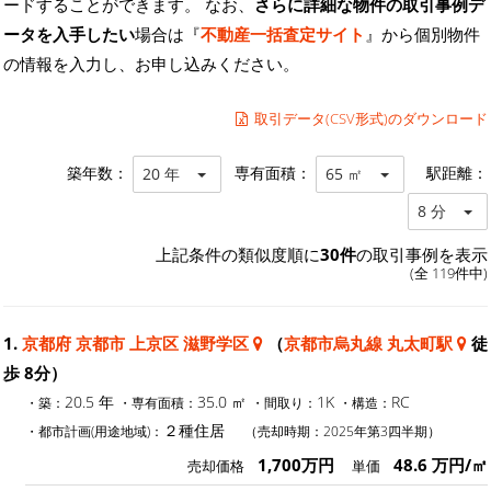
ードすることができます。 なお、
さらに詳細な物件の取引事例デ
ータを入手したい
場合は『
不動産一括査定サイト
』から個別物件
の情報を入力し、お申し込みください。
取引データ(CSV形式)のダウンロード
築年数：
専有面積：
駅距離：
20 年
65 ㎡
8 分
上記条件の類似度順に
30件
の取引事例を表示
(全 119件中)
1.
京都府 京都市 上京区 滋野学区
（
京都市烏丸線 丸太町駅
徒
歩 8分）
20.5 年
35.0 ㎡
1K
RC
・築：
・専有面積：
・間取り：
・構造：
２種住居
・都市計画(用途地域)：
（売却時期：2025年第3四半期）
1,700万円
48.6 万円/㎡
売却価格
単価