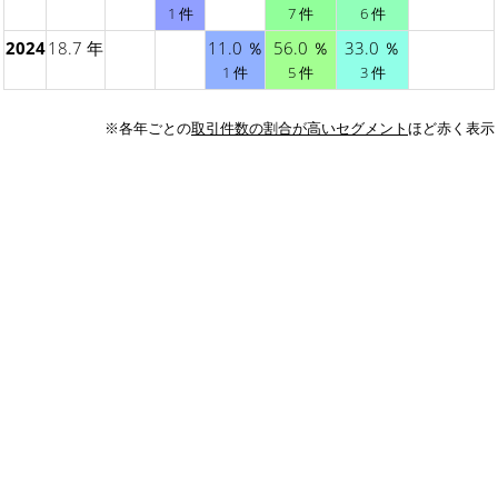
1 件
7 件
6 件
2024
18.7 年
11.0 ％
56.0 ％
33.0 ％
1 件
5 件
3 件
※各年ごとの
取引件数の割合が高いセグメント
ほど赤く表示