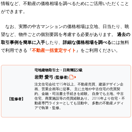
情報など、不動産の価格相場を調べるためにご活用いただくこと
ができます。
なお、実際の中古マンションの価格相場は立地、日当たり、眺
望など、物件ごとの個別要因を考慮する必要があります。
過去の
取引事例を簡単に入手
したり、
詳細な価格相場を調べる
には無料
で利用できる『
不動産一括査定サイト
』をご利用ください。
宅地建物取引士・日商簿記2級
岩野 愛弓
(監修者)
注文住宅会社で15年以上、不動産売買、建築デザイン企
画、営業企画等に従事。 主に土地や中古住宅の売買契
約、金融・司法書士手続きを経験。
自身でも土地、中古
住宅、商業施設等の売買経験あり。 2016年より住宅・不
【監修者】
動産専門ライターとしても活動中。 多数の不動産メディ
アで執筆・監修。