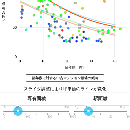
価格 万円/㎡
50
0
0
10
20
30
40
築年数 [年]
築年数に対する中古マンション相場の傾向
スライダ調整により坪単価のラインが変化
専有面積
駅距離
0
65
300
0
分
8
分
30
分
0
100
200
300
0
10
20
30