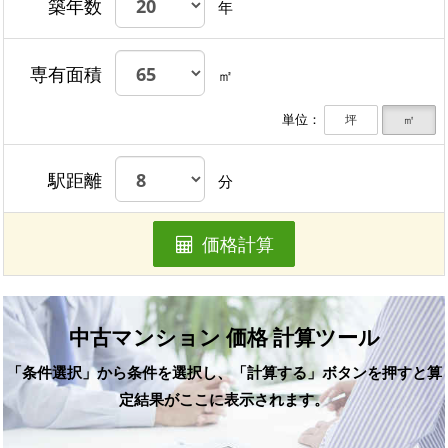
築年数
年
専有面積
㎡
単位：
坪
㎡
駅距離
分
価格計算
中古マンション 価格 計算ツール
「条件選択」から条件を選択し、「計算する」ボタンを押すと算
定結果がここに表示されます。