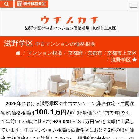
物件価格査定
To
na
滋野学区の中古マンション価格相場 [京都市上京区]
滋野学区
中古マンションの価格相場
マンション相場
京都府
京都市
京都市上京区
滋野学区
2026年
における滋野学区の中古マンション(集合住宅・共同住
100.1
万円/㎡
宅)の価格相場は
(坪単価 330.9
)です。
万円/坪
１年前(2025年)に比べて
+23.0％
( +18.7万円/㎡)と大幅に上昇し
ています。中古マンション相場は滋野学区における
2件
の取引価
格(売却価格)により計算したもので、標準的な中古マンションの