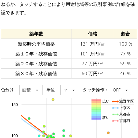
ねるか、タッチすることにより用途地域等の取引事例の詳細を確
認できます。
築年数
価格
割合
新築時の平均価格
131 万円/㎡
100 %
築１０年・残存価値
101 万円/㎡
77 %
築２０年・残存価値
77 万円/㎡
59 %
築３０年・残存価値
60 万円/㎡
46 %
色分け：
単位：
タッチ操作：
面積
㎡
OFF
広い
滋野学区
150
上京区
京都市
狭い
京都府
100