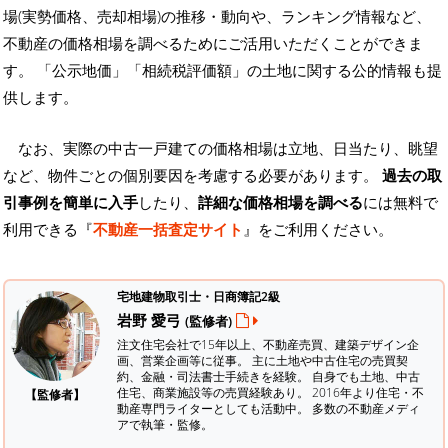
場(実勢価格、売却相場)の推移・動向や、ランキング情報など、
不動産の価格相場を調べるためにご活用いただくことができま
す。
「公示地価」「相続税評価額」の土地に関する公的情報も提
供します。
なお、実際の中古一戸建ての価格相場は立地、日当たり、眺望
など、物件ごとの個別要因を考慮する必要があります。
過去の取
引事例を簡単に入手
したり、
詳細な価格相場を調べる
には無料で
利用できる『
不動産一括査定サイト
』をご利用ください。
宅地建物取引士・日商簿記2級
岩野 愛弓
(監修者)
注文住宅会社で15年以上、不動産売買、建築デザイン企
画、営業企画等に従事。 主に土地や中古住宅の売買契
約、金融・司法書士手続きを経験。
自身でも土地、中古
住宅、商業施設等の売買経験あり。 2016年より住宅・不
【監修者】
動産専門ライターとしても活動中。 多数の不動産メディ
アで執筆・監修。