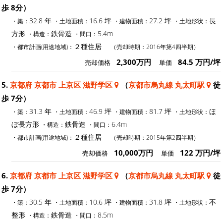
歩 8分）
32.8 年
16.6 坪
27.2 坪
長
・築：
・土地面積：
・建物面積：
・土地形状：
方形
鉄骨造
5.4m
・構造：
・間口：
２種住居
・都市計画(用途地域)：
（売却時期：2016年第4四半期）
2,300万円
84.5 万円/坪
売却価格
単価
5.
京都府 京都市 上京区 滋野学区
（
京都市烏丸線 丸太町駅
徒
歩 7分）
31.3 年
46.9 坪
81.7 坪
ほ
・築：
・土地面積：
・建物面積：
・土地形状：
ぼ長方形
鉄骨造
6.4m
・構造：
・間口：
２種住居
・都市計画(用途地域)：
（売却時期：2015年第2四半期）
10,000万円
122 万円/坪
売却価格
単価
6.
京都府 京都市 上京区 滋野学区
（
京都市烏丸線 丸太町駅
徒
歩 7分）
30.5 年
10.6 坪
31.8 坪
不
・築：
・土地面積：
・建物面積：
・土地形状：
整形
鉄骨造
8.5m
・構造：
・間口：