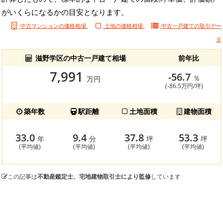
がいくらになるかの目安となります。
中古マンションの価格相場
土地の価格相場
中古一戸建ての
取引デー
タ
滋野学区の中古一戸建て相場
前年比
7,991
-56.7
％
万円
(-86.5万円/坪)
築年数
駅距離
土地面積
建物面積
33.0
9.4
37.8
53.3
年
分
坪
坪
(平均値)
(平均値)
(平均値)
(平均値)
この記事は
不動産鑑定士、宅地建物取引士により監修
しています