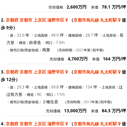
2,600万円
78.1 万円/坪
売却価格
単価
2.
京都府 京都市 上京区 滋野学区
（
京都市烏丸線 丸太町駅
徒
歩 9分）
32.0 年
49.9 坪
28.7 坪
長
・築：
・土地面積：
・建物面積：
・土地形状：
方形
鉄骨造
7.5m
・構造：
・間口：
商業
・都市計画(用途地域)：
（売却時期：2021年第1四半期）
4,700万円
164 万円/坪
売却価格
単価
3.
京都府 京都市 上京区 滋野学区
（
京都市烏丸線 丸太町駅
徒
歩 12分）
29.3 年
99.8 坪
154 坪
ほ
・築：
・土地面積：
・建物面積：
・土地形状：
ぼ長方形
RC
11m
・構造：
・間口：
２種住居
・都市計画(用途地域)：
（売却時期：2013年第2四半期）
13,000万円
84.3 万円/坪
売却価格
単価
4.
京都府 京都市 上京区 滋野学区
（
京都市烏丸線 丸太町駅
徒