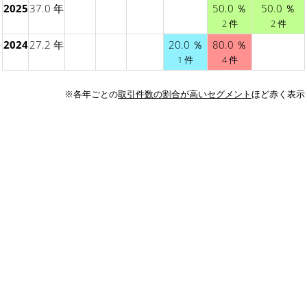
2025
37.0 年
50.0 ％
50.0 ％
2 件
2 件
2024
27.2 年
20.0 ％
80.0 ％
1 件
4 件
※各年ごとの
取引件数の割合が高いセグメント
ほど赤く表示