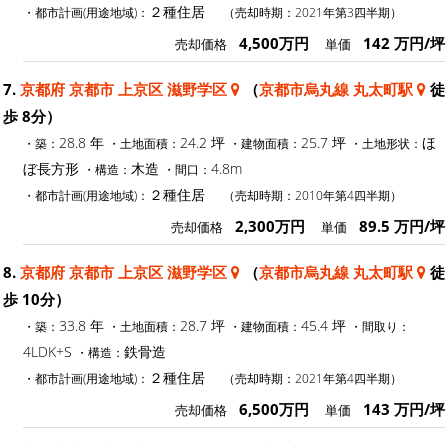
２種住居
・都市計画(用途地域)：
（売却時期：2021年第3四半期）
4,500万円
142 万円/坪
売却価格
単価
7.
京都府 京都市 上京区 滋野学区
（
京都市烏丸線 丸太町駅
徒
歩 8分）
28.8 年
24.2 坪
25.7 坪
ほ
・築：
・土地面積：
・建物面積：
・土地形状：
ぼ長方形
木造
4.8m
・構造：
・間口：
２種住居
・都市計画(用途地域)：
（売却時期：2010年第4四半期）
2,300万円
89.5 万円/坪
売却価格
単価
8.
京都府 京都市 上京区 滋野学区
（
京都市烏丸線 丸太町駅
徒
歩 10分）
33.8 年
28.7 坪
45.4 坪
・築：
・土地面積：
・建物面積：
・間取り：
4LDK+S
鉄骨造
・構造：
２種住居
・都市計画(用途地域)：
（売却時期：2021年第4四半期）
6,500万円
143 万円/坪
売却価格
単価