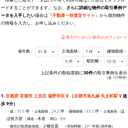
ードすることができます。 なお、
さらに詳細な物件の取引事例デ
ータを入手したい
場合は『
不動産一括査定サイト
』から個別物件
の情報を入力し、お申し込みください。
取引データ(CSV形式)のダウンロード
築年数：
土地面積：
建物面積：
31 年
7 坪
駅距離：
9 坪
10 分
上記条件の類似度順に
30件
の取引事例を表示
(全 107件中)
1.
京都府 京都市 上京区 滋野学区
（
京都市烏丸線 丸太町駅
徒
歩 9分）
31.5 年
24.2 坪
33.3 坪
ほ
・築：
・土地面積：
・建物面積：
・土地形状：
ぼ長方形
木造
6m
・構造：
・間口：
２種住居
・都市計画(用途地域)：
（売却時期：2011年第3四半期）