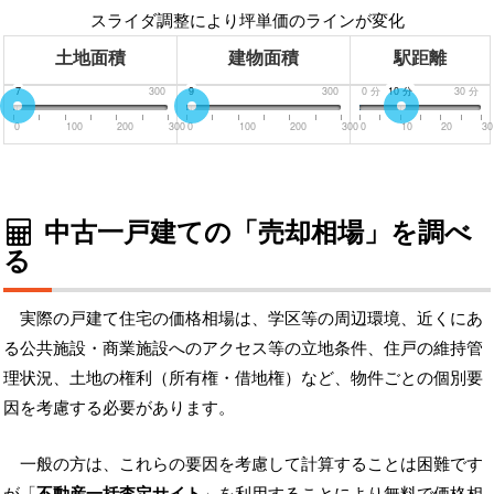
スライダ調整により坪単価のラインが変化
土地面積
建物面積
駅距離
0
7
300
0
9
300
0
分
10
分
30
分
0
100
200
300
0
100
200
300
0
10
20
30
中古一戸建ての「売却相場」を調べ
る
実際の戸建て住宅の価格相場は、学区等の周辺環境、近くにあ
る公共施設・商業施設へのアクセス等の立地条件、住戸の維持管
理状況、土地の権利（所有権・借地権）など、物件ごとの個別要
因を考慮する必要があります。
一般の方は、これらの要因を考慮して計算することは困難です
が「
不動産一括査定サイト
」を利用することにより無料で価格相