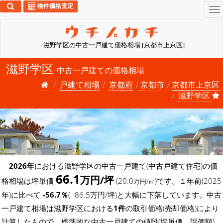
物件価格査定
To
na
滋野学区の中古一戸建て価格相場 [京都市上京区]
滋野学区
中古一戸建ての価格相場
戸建て相場
京都府
京都市
京都市上京区
滋野学区
2026年
における滋野学区の中古一戸建て(中古戸建て住宅)の価
66.1
万円/坪
格相場は坪単価
(20.0
)です。１年前(2025
万円/㎡
年)に比べて
-56.7％
( -86.5万円/坪)と大幅に下落しています。中古
一戸建て相場は滋野学区における
1件
の取引価格(売却価格)により
計算したもので、標準的な中古一戸建ての値段(坪単価、評価額)