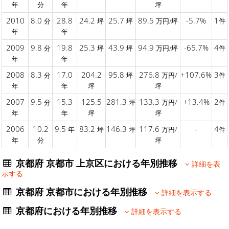
年
分
年
坪
2010
8.0
28.8
24.2
25.7
89.5
-5.7%
1
分
坪
坪
万円/坪
件
年
年
2009
9.8
19.8
25.3
43.9
94.9
-65.7%
4
分
坪
坪
万円/坪
件
年
年
2008
8.3
17.0
204.2
95.8
276.8
+107.6%
3
分
坪
万円/
件
年
年
坪
坪
2007
9.5
15.3
125.5
281.3
133.3
+13.4%
2
分
坪
万円/
件
年
年
坪
坪
2006
10.2
9.5
83.2
146.3
117.6
-
4
年
坪
坪
万円/
件
年
分
坪
京都府 京都市 上京区における年別推移
詳細を表
示する
京都府 京都市における年別推移
詳細を表示する
京都府における年別推移
詳細を表示する