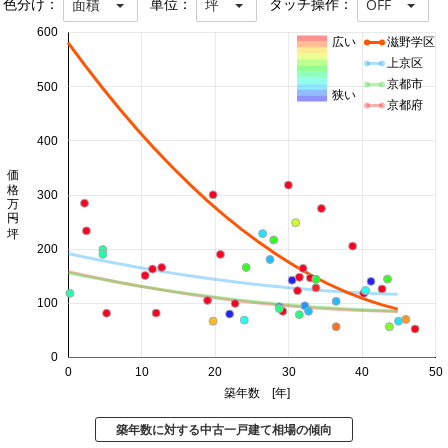
色分け：
単位：
タッチ操作：
面積
坪
OFF
600
広い
滋野学区
上京区
京都市
500
狭い
京都府
400
価格 万円/坪
300
200
100
0
0
10
20
30
40
50
築年数 [年]
築年数に対する中古一戸建て相場の傾向