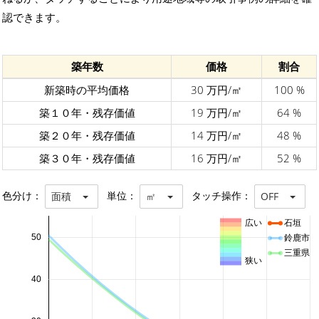
認できます。
築年数
価格
割合
新築時の平均価格
30 万円/㎡
100 %
築１０年・残存価値
19 万円/㎡
64 %
築２０年・残存価値
14 万円/㎡
48 %
築３０年・残存価値
16 万円/㎡
52 %
色分け：
単位：
タッチ操作：
面積
㎡
OFF
広い
石垣
50
鈴鹿市
三重県
狭い
40