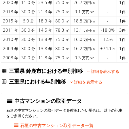
2020
11.0
23.5
75.0
26.7
-
1
年
分
年
㎡
万円/㎡
件
2018
30.0
21.3
75.0
9.1
-
1
年
分
年
㎡
万円/㎡
件
2015
6.0
18.3
80.0
18.8
-
1
年
分
年
㎡
万円/㎡
件
2011
30.0
14.5
78.3
13.1
-18.0%
3
年
分
年
㎡
万円/㎡
件
2010
30.0
13.8
75.0
16.0
-1.5%
1
年
分
年
㎡
万円/㎡
件
2009
30.0
13.8
80.0
16.2
+74.1%
1
年
分
年
㎡
万円/㎡
件
2008
30.0
11.8
75.0
9.3
-
1
年
分
年
㎡
万円/㎡
件
三重県 鈴鹿市における年別推移
詳細を表示する
三重県における年別推移
詳細を表示する
中古マンションの取引データ
石垣の中古マンションの取引データを確認したい場合は、以下の記事
をご参照ください。
石垣の中古マンション取引データ一覧