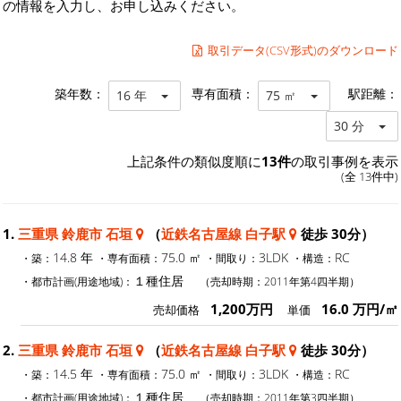
の情報を入力し、お申し込みください。
取引データ(CSV形式)のダウンロード
築年数：
専有面積：
駅距離：
16 年
75 ㎡
30 分
上記条件の類似度順に
13件
の取引事例を表示
(全 13件中)
1.
三重県 鈴鹿市 石垣
（
近鉄名古屋線 白子駅
徒歩 30分）
14.8 年
75.0 ㎡
3LDK
RC
・築：
・専有面積：
・間取り：
・構造：
１種住居
・都市計画(用途地域)：
（売却時期：2011年第4四半期）
1,200万円
16.0 万円/㎡
売却価格
単価
2.
三重県 鈴鹿市 石垣
（
近鉄名古屋線 白子駅
徒歩 30分）
14.5 年
75.0 ㎡
3LDK
RC
・築：
・専有面積：
・間取り：
・構造：
１種住居
・都市計画(用途地域)：
（売却時期：2011年第3四半期）