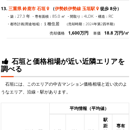
13.
三重県 鈴鹿市 石垣
（
伊勢鉄伊勢線 玉垣駅
徒歩 8分）
27.3 年
85.0 ㎡
4LDK
RC
・築：
・専有面積：
・間取り：
・構造：
１種住居
・都市計画(用途地域)：
（売却時期：2024年第2四半期）
1,600万円
18.8 万円/㎡
売却価格
単価
石垣と価格相場が近い近隣エリアを
調べる
石垣には、このエリアの中古マンション価格相場と近い次のよ
うなエリア、沿線・駅があります。
平均情報（平均値）
駅
距
専有