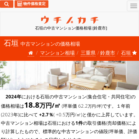
物件価格査定
To
na
石垣の中古マンション価格相場 [鈴鹿市]
石垣
中古マンションの価格相場
マンション相場
三重県
鈴鹿市
石垣
2024年
における石垣の中古マンション(集合住宅・共同住宅)の
18.8
万円/㎡
価格相場は
(坪単価 62.2
)です。１年前
万円/坪
(2023年)に比べて
+2.7％
( +0.5万円/㎡)と僅かに上昇しています。
中古マンション相場は石垣における
1件
の取引価格(売却価格)によ
り計算したもので、標準的な中古マンションの値段(坪単価、評価