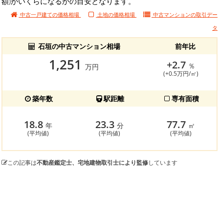
額)がいくらになるかの目安となります。
中古一戸建ての価格相場
土地の価格相場
中古マンションの
取引デー
タ
石垣の中古マンション相場
前年比
1,251
+2.7
％
万円
(+0.5万円/㎡)
築年数
駅距離
専有面積
18.8
23.3
77.7
年
分
㎡
(平均値)
(平均値)
(平均値)
この記事は
不動産鑑定士、宅地建物取引士により監修
しています