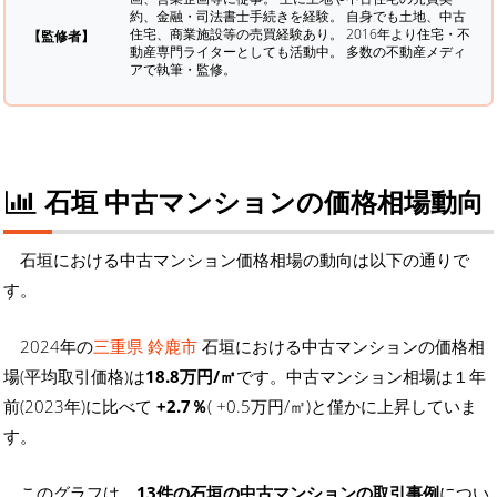
約、金融・司法書士手続きを経験。
自身でも土地、中古
住宅、商業施設等の売買経験あり。 2016年より住宅・不
【監修者】
動産専門ライターとしても活動中。 多数の不動産メディ
アで執筆・監修。
石垣 中古マンションの価格相場動向
石垣における中古マンション価格相場の動向は以下の通りで
す。
2024年の
三重県 鈴鹿市
石垣における中古マンションの価格相
場(平均取引価格)は
18.8万円/㎡
です。中古マンション相場は１年
前(2023年)に比べて
+2.7％
( +0.5万円/㎡)と僅かに上昇していま
す。
このグラフは、
13件の石垣の中古マンションの取引事例
につい