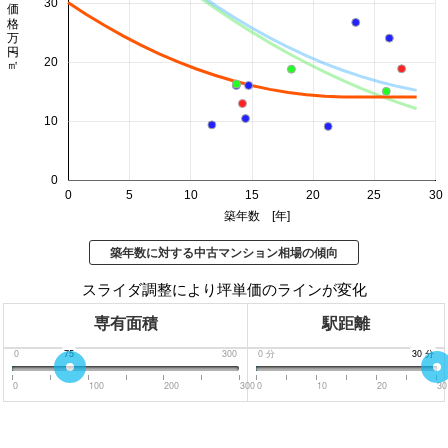
価格 万円/㎡
30
20
10
0
0
5
10
15
20
25
30
築年数 [年]
築年数に対する中古マンション相場の傾向
スライダ調整により坪単価のラインが変化
専有面積
駅距離
0
75
300
0
分
30
30
分
分
0
100
200
300
0
10
20
30