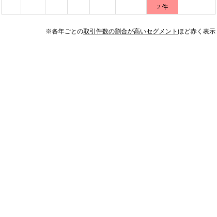
2 件
※各年ごとの
取引件数の割合が高いセグメント
ほど赤く表示