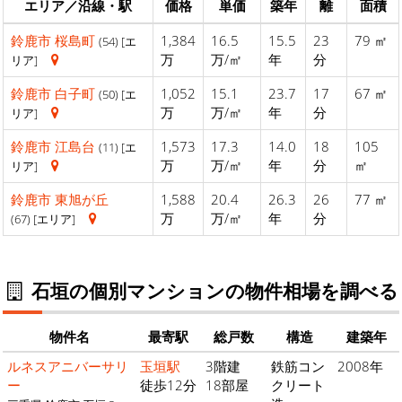
エリア／沿線・駅
価格
単価
築年
離
面積
鈴鹿市
桜島町
1,384
16.5
15.5
23
79 ㎡
(54) [エ
万
万/㎡
年
分
リア]
鈴鹿市
白子町
1,052
15.1
23.7
17
67 ㎡
(50) [エ
万
万/㎡
年
分
リア]
鈴鹿市
江島台
1,573
17.3
14.0
18
105
(11) [エ
万
万/㎡
年
分
㎡
リア]
鈴鹿市
東旭が丘
1,588
20.4
26.3
26
77 ㎡
万
万/㎡
年
分
(67) [エリア]
石垣の個別マンションの物件相場を調べる
物件名
最寄駅
総戸数
構造
建築年
ルネスアニバーサリ
玉垣駅
3階建
鉄筋コン
2008年
ー
徒歩12分
18部屋
クリート