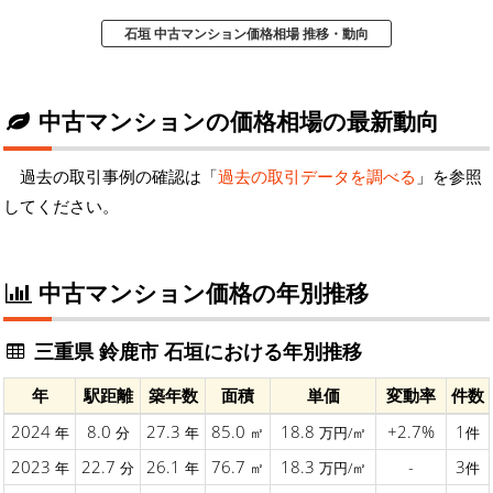
石垣 中古マンション価格相場 推移・動向
中古マンションの価格相場の最新動向
過去の取引事例の確認は「
過去の取引データを調べる
」を参照
してください。
中古マンション価格の年別推移
三重県 鈴鹿市 石垣における年別推移
年
駅距離
築年数
面積
単価
変動率
件数
2024
8.0
27.3
85.0
18.8
+2.7%
1
年
分
年
㎡
万円/㎡
件
2023
22.7
26.1
76.7
18.3
-
3
年
分
年
㎡
万円/㎡
件