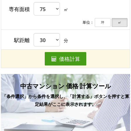
専有面積
㎡
単位：
坪
㎡
駅距離
分
価格計算
中古マンション 価格 計算ツール
「条件選択」から条件を選択し、「計算する」ボタンを押すと算
定結果がここに表示されます。