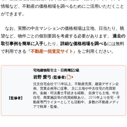
情報など、不動産の価格相場を調べるためにご活用いただくこと
ができます。
なお、実際の中古マンションの価格相場は立地、日当たり、眺
望など、物件ごとの個別要因を考慮する必要があります。
過去の
取引事例を簡単に入手
したり、
詳細な価格相場を調べる
には無料
で利用できる『
不動産一括査定サイト
』をご利用ください。
宅地建物取引士・日商簿記2級
岩野 愛弓
(監修者)
注文住宅会社で15年以上、不動産売買、建築デザイン企
画、営業企画等に従事。 主に土地や中古住宅の売買契
約、金融・司法書士手続きを経験。
自身でも土地、中古
住宅、商業施設等の売買経験あり。 2016年より住宅・不
【監修者】
動産専門ライターとしても活動中。 多数の不動産メディ
アで執筆・監修。