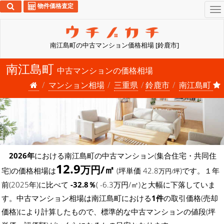
物件価格査定
To
na
南江島町の中古マンション価格相場 [鈴鹿市]
南江島町
中古マンションの価格相場
マンション相場
三重県
鈴鹿市
南江島町
2026年
における南江島町の中古マンション(集合住宅・共同住
12.9
万円/㎡
宅)の価格相場は
(坪単価 42.8
)です。１年
万円/坪
前(2025年)に比べて
-32.8％
( -6.3万円/㎡)と大幅に下落していま
す。中古マンション相場は南江島町における
1件
の取引価格(売却
価格)により計算したもので、標準的な中古マンションの値段(坪