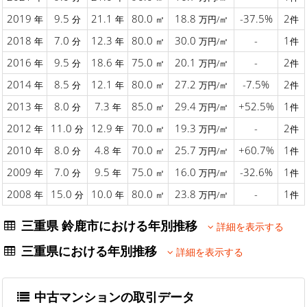
2019
9.5
21.1
80.0
18.8
-37.5%
2
年
分
年
㎡
万円/㎡
件
2018
7.0
12.3
80.0
30.0
-
1
年
分
年
㎡
万円/㎡
件
2016
9.5
18.6
75.0
20.1
-
2
年
分
年
㎡
万円/㎡
件
2014
8.5
12.1
80.0
27.2
-7.5%
2
年
分
年
㎡
万円/㎡
件
2013
8.0
7.3
85.0
29.4
+52.5%
1
年
分
年
㎡
万円/㎡
件
2012
11.0
12.9
70.0
19.3
-
2
年
分
年
㎡
万円/㎡
件
2010
8.0
4.8
70.0
25.7
+60.7%
1
年
分
年
㎡
万円/㎡
件
2009
7.0
9.5
75.0
16.0
-32.6%
1
年
分
年
㎡
万円/㎡
件
2008
15.0
10.0
80.0
23.8
-
1
年
分
年
㎡
万円/㎡
件
三重県 鈴鹿市における年別推移
詳細を表示する
三重県における年別推移
詳細を表示する
中古マンションの取引データ