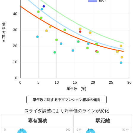
狭い
40
価格 万円/㎡
30
20
10
0
0
5
10
15
20
25
30
築年数 [年]
築年数に対する中古マンション相場の傾向
スライダ調整により坪単価のラインが変化
専有面積
駅距離
0
80
300
0
分
8
分
30
分