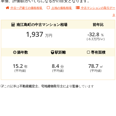
単価、評価額)がいくらになるかの目安となります。
中古一戸建ての価格相場
土地の価格相場
中古マンションの
取引デー
タ
南江島町の中古マンション相場
前年比
1,937
-32.8
％
万円
(-6.3万円/㎡)
築年数
駅距離
専有面積
15.2
8.4
78.7
年
分
㎡
(平均値)
(平均値)
(平均値)
この記事は
不動産鑑定士、宅地建物取引士により監修
しています