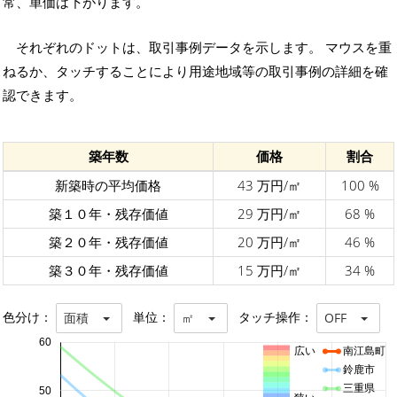
常、単価は下がります。
それぞれのドットは、取引事例データを示します。 マウスを重
ねるか、タッチすることにより用途地域等の取引事例の詳細を確
認できます。
築年数
価格
割合
新築時の平均価格
43 万円/㎡
100 %
築１０年・残存価値
29 万円/㎡
68 %
築２０年・残存価値
20 万円/㎡
46 %
築３０年・残存価値
15 万円/㎡
34 %
色分け：
単位：
タッチ操作：
面積
㎡
OFF
60
広い
南江島町
鈴鹿市
三重県
50