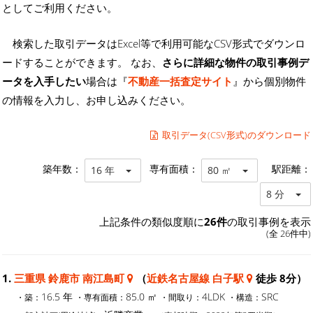
としてご利用ください。
検索した取引データはExcel等で利用可能なCSV形式でダウンロ
ードすることができます。 なお、
さらに詳細な物件の取引事例デ
ータを入手したい
場合は『
不動産一括査定サイト
』から個別物件
の情報を入力し、お申し込みください。
取引データ(CSV形式)のダウンロード
築年数：
専有面積：
駅距離：
16 年
80 ㎡
8 分
上記条件の類似度順に
26件
の取引事例を表示
(全 26件中)
1.
三重県 鈴鹿市 南江島町
（
近鉄名古屋線 白子駅
徒歩 8分）
16.5 年
85.0 ㎡
4LDK
SRC
・築：
・専有面積：
・間取り：
・構造：