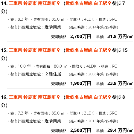
14.
三重県 鈴鹿市 南江島町
（
近鉄名古屋線 白子駅
徒歩 7
分）
8.3 年
85.0 ㎡
4LDK
SRC
・築：
・専有面積：
・間取り：
・構造：
近隣商業
・都市計画(用途地域)：
（売却時期：2014年第2四半期）
2,700万円
31.8 万円/㎡
売却価格
単価
15.
三重県 鈴鹿市 南江島町
（
近鉄名古屋線 白子駅
徒歩 15
分）
10.0 年
80.0 ㎡
4LDK
RC
・築：
・専有面積：
・間取り：
・構造：
２種住居
・都市計画(用途地域)：
（売却時期：2008年第1四半期）
1,900万円
23.8 万円/㎡
売却価格
単価
16.
三重県 鈴鹿市 南江島町
（
近鉄名古屋線 白子駅
徒歩 8
分）
7.3 年
85.0 ㎡
3LDK
SRC
・築：
・専有面積：
・間取り：
・構造：
近隣商業
・都市計画(用途地域)：
（売却時期：2013年第2四半期）
2,500万円
29.4 万円/㎡
売却価格
単価