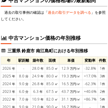
中古マンションの価格相場の最新動向
過去の取引事例の確認は「
過去の取引データを調べる
」を参照
してください。
中古マンション価格の年別推移
三重県 鈴鹿市 南江島町における年別推移
年
駅距離
築年数
面積
単価
変動率
件数
2026
-
28.0
85.0
12.9
-32.8%
1
年
年
㎡
万円/㎡
件
2025
8.0
24.9
80.0
19.3
+17.0%
3
年
分
年
㎡
万円/㎡
件
2024
9.0
26.8
85.0
16.5
-62.3%
1
年
分
年
㎡
万円/㎡
件
2023
6.0
6.3
67.5
43.7
+40.6%
2
年
分
年
㎡
万円/㎡
件
2022
7.0
10.9
82.0
31.1
+86.7%
5
年
分
年
㎡
万円/㎡
件
2021
9.0
21.0
90.0
16.7
-
1
年
分
年
㎡
万円/㎡
件