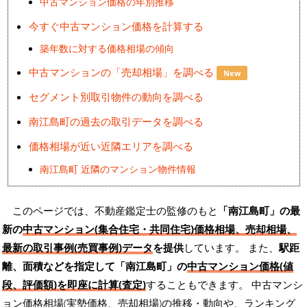
中古マンション価格の年別推移
今すぐ中古マンション価格を計算する
築年数に対する価格相場の傾向
中古マンションの「売却相場」を調べる
New
セグメント別取引物件の動向を調べる
南江島町の過去の取引データを調べる
価格相場が近い近隣エリアを調べる
南江島町 近隣のマンション物件情報
このページでは、不動産鑑定士の監修のもと
「南江島町」の最
新の
中古マンション(集合住宅・共同住宅)価格相場、売却相場、
最新の取引事例(売買事例)データ
を提供
しています。 また、
駅距
離、面積などを指定して「南江島町」の
中古マンション価格(値
段、評価額)を即座に計算(査定)
することもできます。 中古マンシ
ョン価格相場(実勢価格、売却相場)の推移・動向や、ランキング