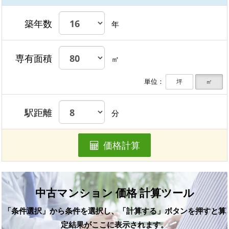
築年数
年
専有面積
㎡
単位：
坪
㎡
駅距離
分
価格計算
中古マンション 価格 計算ツール
「条件選択」から条件を選択し、「計算する」ボタンを押すと算
定結果がここに表示されます。