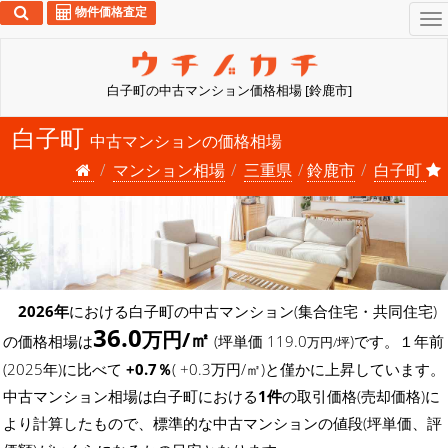
物件価格査定
To
na
白子町の中古マンション価格相場 [鈴鹿市]
白子町
中古マンションの価格相場
マンション相場
三重県
鈴鹿市
白子町
2026年
における白子町の中古マンション(集合住宅・共同住宅)
36.0
万円/㎡
の価格相場は
(坪単価 119.0
)です。１年前
万円/坪
(2025年)に比べて
+0.7％
( +0.3万円/㎡)と僅かに上昇しています。
中古マンション相場は白子町における
1件
の取引価格(売却価格)に
より計算したもので、標準的な中古マンションの値段(坪単価、評