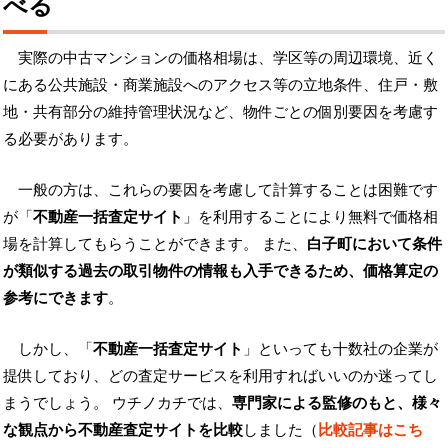
べる
実際の中古マンションの価格相場は、学区等の周辺環境、近く
にある公共施設・商業施設へのアクセス等の立地条件、住戸・敷
地・共有部分の維持管理状況など、物件ごとの個別要因を考慮す
る必要があります。
一般の方は、これらの要因を考慮して計算することは困難です
が「
不動産一括査定サイト
」を利用することにより無料で価格相
場を計算してもらうことができます。 また、
白子町において条件
が類似する過去の取引物件の情報も入手できるため、価格算定の
参考にできます
。
しかし、「
不動産一括査定サイト
」といっても十数社の企業が
提供しており、どの査定サービスを利用すればいいのか迷ってし
まうでしょう。 ウチノカチでは、
専門家による監修のもと、様々
な観点から不動産査定サイトを比較
しました（
比較記事はこち