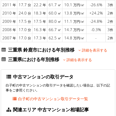
2011
17.7
22.2
61.7
10.1
-26.6%
3
年
分
年
㎡
万円/㎡
件
2010
24.0
18.3
60.0
13.8
+24.2%
2
年
分
年
㎡
万円/㎡
件
2009
17.5
17.5
80.0
11.1
-24.8%
2
年
分
年
㎡
万円/㎡
件
2008
17.0
16.3
66.7
14.7
-0.3%
3
年
分
年
㎡
万円/㎡
件
2007
17.0
17.3
62.5
14.8
-
2
年
分
年
㎡
万円/㎡
件
三重県 鈴鹿市における年別推移
詳細を表示する
三重県における年別推移
詳細を表示する
中古マンションの取引データ
白子町の中古マンションの取引データを確認したい場合は、以下の記
事をご参照ください。
白子町の中古マンション取引データ一覧
関連エリア 中古マンション相場記事