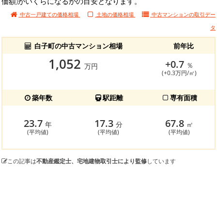
価額)がいくらになるかの目安となります。
中古一戸建ての価格相場
土地の価格相場
中古マンションの
取引デー
タ
白子町の中古マンション相場
前年比
1,052
+0.7
％
万円
(+0.3万円/㎡)
築年数
駅距離
専有面積
23.7
17.3
67.8
年
分
㎡
(平均値)
(平均値)
(平均値)
この記事は
不動産鑑定士、宅地建物取引士により監修
しています