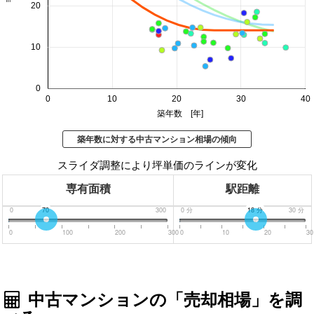
20
10
0
0
10
20
30
40
築年数 [年]
築年数に対する中古マンション相場の傾向
スライダ調整により坪単価のラインが変化
専有面積
駅距離
0
70
300
0
分
18
分
30
分
0
100
200
300
0
10
20
30
中古マンションの「売却相場」を調