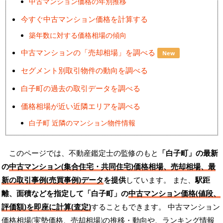
中古マンション価格の年別推移
今すぐ中古マンション価格を計算する
築年数に対する価格相場の傾向
中古マンションの「売却相場」を調べる
New
セグメント別取引物件の動向を調べる
白子町の過去の取引データを調べる
価格相場が近い近隣エリアを調べる
白子町 近隣のマンション物件情報
このページでは、不動産鑑定士の監修のもと
「白子町」の最新
の
中古マンション(集合住宅・共同住宅)価格相場、売却相場、最
新の取引事例(売買事例)データ
を提供
しています。 また、
駅距
離、面積などを指定して「白子町」の
中古マンション価格(値段、
評価額)を即座に計算(査定)
することもできます。 中古マンション
価格相場(実勢価格、売却相場)の推移・動向や、ランキング情報