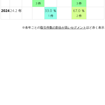
3 件
3 件
2024
24.2 年
33.0 ％
67.0 ％
1 件
2 件
※各年ごとの
取引件数の割合が高いセグメント
ほど赤く表示