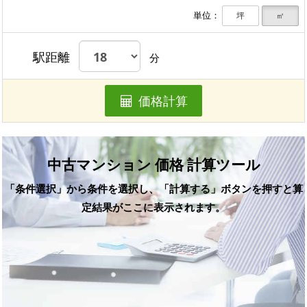
単位：
坪
㎡
駅距離
分
価格計算
中古マンション 価格 計算ツール
「条件選択」から条件を選択し、「計算する」ボタンを押すと算
定結果がここに表示されます。