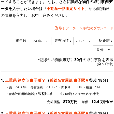
ードすることができます。 なお、
さらに詳細な物件の取引事例デ
ータを入手したい
場合は『
不動産一括査定サイト
』から個別物件
の情報を入力し、お申し込みください。
取引データ(CSV形式)のダウンロード
築年数：
専有面積：
駅距離：
24 年
70 ㎡
18 分
上記条件の類似度順に
30件
の取引事例を表示
(全 50件中)
1.
三重県 鈴鹿市 白子町
（
近鉄名古屋線 白子駅
徒歩 18分）
24.3 年
70.0 ㎡
3LDK
SRC
・築：
・専有面積：
・間取り：
・構造：
調整区域
・都市計画(用途地域)：
（売却時期：2016年第2四半期）
870万円
12.4 万円/㎡
売却価格
単価
2.
三重県 鈴鹿市 白子町
（
近鉄名古屋線 白子駅
徒歩 19分）