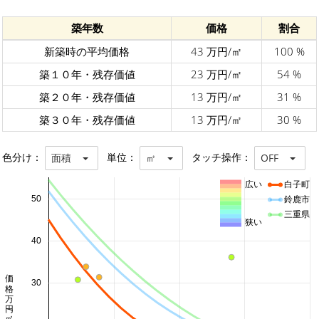
築年数
価格
割合
新築時の平均価格
43 万円/㎡
100 %
築１０年・残存価値
23 万円/㎡
54 %
築２０年・残存価値
13 万円/㎡
31 %
築３０年・残存価値
13 万円/㎡
30 %
色分け：
単位：
タッチ操作：
面積
㎡
OFF
広い
白子町
50
鈴鹿市
三重県
狭い
40
価格 万円/㎡
30