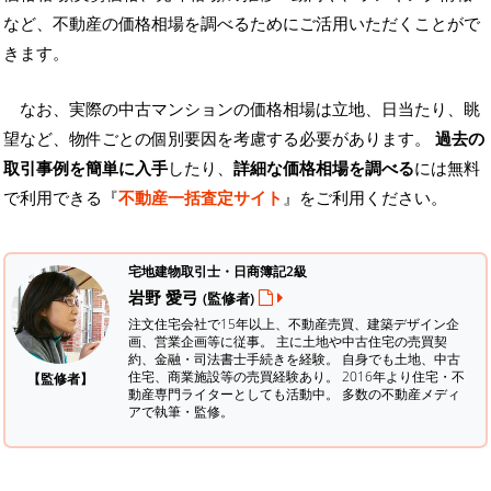
など、不動産の価格相場を調べるためにご活用いただくことがで
きます。
なお、実際の中古マンションの価格相場は立地、日当たり、眺
望など、物件ごとの個別要因を考慮する必要があります。
過去の
取引事例を簡単に入手
したり、
詳細な価格相場を調べる
には無料
で利用できる『
不動産一括査定サイト
』をご利用ください。
宅地建物取引士・日商簿記2級
岩野 愛弓
(監修者)
注文住宅会社で15年以上、不動産売買、建築デザイン企
画、営業企画等に従事。 主に土地や中古住宅の売買契
約、金融・司法書士手続きを経験。
自身でも土地、中古
住宅、商業施設等の売買経験あり。 2016年より住宅・不
【監修者】
動産専門ライターとしても活動中。 多数の不動産メディ
アで執筆・監修。