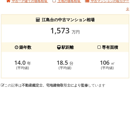
中古一戸建ての価格相場
土地の価格相場
中古マンションの
取引デー
タ
江島台の中古マンション相場
1,573
万円
築年数
駅距離
専有面積
14.0
18.5
106
年
分
㎡
(平均値)
(平均値)
(平均値)
この記事は
不動産鑑定士、宅地建物取引士により監修
しています