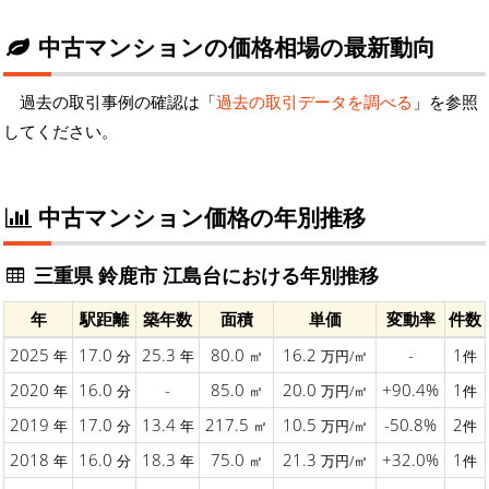
中古マンションの価格相場の最新動向
過去の取引事例の確認は「
過去の取引データを調べる
」を参照
してください。
中古マンション価格の年別推移
三重県 鈴鹿市 江島台における年別推移
年
駅距離
築年数
面積
単価
変動率
件数
2025
17.0
25.3
80.0
16.2
-
1
年
分
年
㎡
万円/㎡
件
2020
16.0
-
85.0
20.0
+90.4%
1
年
分
㎡
万円/㎡
件
2019
17.0
13.4
217.5
10.5
-50.8%
2
年
分
年
㎡
万円/㎡
件
2018
16.0
18.3
75.0
21.3
+32.0%
1
年
分
年
㎡
万円/㎡
件