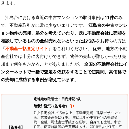
きます。
江島台における直近の中古マンションの取引事例は
11件
のみ
で、不動産取引が非常に少ないエリアです。
江島台の中古マンシ
ョン物件の売却、処分を考えていたり、既に不動産会社に売却を
相談しているものの全然売れないといったお悩み
をお持ちの方は
『
不動産一括査定サイト
』をご利用ください。 従来、地方の不動
産会社では十分に客付けができず、物件の売却が難しかったり売
却まで何年もかかることがありましたが、
全国の不動産会社にイ
ンターネットで一括で査定を依頼をすることで短期間、高価格で
の売却に成功する事例が増えています
。
宅地建物取引士・日商簿記2級
岩野 愛弓
(監修者)
注文住宅会社で15年以上、不動産売買、建築デザイン企
画、営業企画等に従事。 主に土地や中古住宅の売買契
約、金融・司法書士手続きを経験。
自身でも土地、中古
住宅、商業施設等の売買経験あり。 2016年より住宅・不
【監修者】