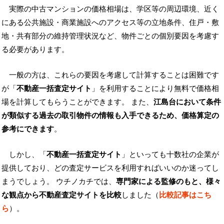
実際の中古マンションの価格相場は、学区等の周辺環境、近く
にある公共施設・商業施設へのアクセス等の立地条件、住戸・敷
地・共有部分の維持管理状況など、物件ごとの個別要因を考慮す
る必要があります。
一般の方は、これらの要因を考慮して計算することは困難です
が「
不動産一括査定サイト
」を利用することにより無料で価格相
場を計算してもらうことができます。 また、
江島台において条件
が類似する過去の取引物件の情報も入手できるため、価格算定の
参考にできます
。
しかし、「
不動産一括査定サイト
」といっても十数社の企業が
提供しており、どの査定サービスを利用すればいいのか迷ってし
まうでしょう。 ウチノカチでは、
専門家による監修のもと、様々
な観点から不動産査定サイトを比較
しました（
比較記事はこち
ら
）。