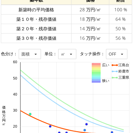
新築時の平均価格
28 万円/㎡
100 %
築１０年・残存価値
18 万円/㎡
64 %
築２０年・残存価値
14 万円/㎡
50 %
築３０年・残存価値
16 万円/㎡
56 %
色分け：
単位：
タッチ操作：
面積
㎡
OFF
60
広い
江島台
鈴鹿市
三重県
50
狭い
40
価格 万円/㎡
30
20