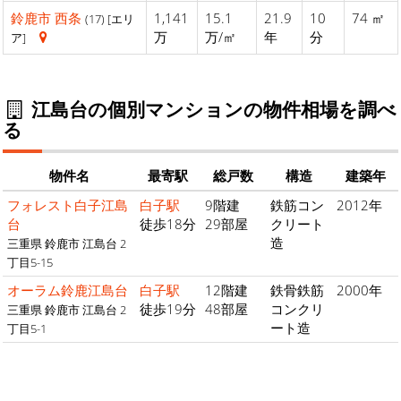
鈴鹿市
西条
1,141
15.1
21.9
10
74 ㎡
(17) [エリ
万
万/㎡
年
分
ア]
江島台の個別マンションの物件相場を調べ
る
物件名
最寄駅
総戸数
構造
建築年
フォレスト白子江島
白子駅
9階建
鉄筋コン
2012年
台
徒歩18分
29部屋
クリート
造
三重県 鈴鹿市 江島台 2
丁目5-15
オーラム鈴鹿江島台
白子駅
12階建
鉄骨鉄筋
2000年
徒歩19分
48部屋
コンクリ
三重県 鈴鹿市 江島台 2
ート造
丁目5-1