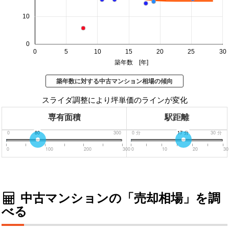
10
0
0
5
10
15
20
25
30
築年数 [年]
築年数に対する中古マンション相場の傾向
スライダ調整により坪単価のラインが変化
専有面積
駅距離
0
80
300
0
分
17
分
30
分
0
100
200
300
0
10
20
30
中古マンションの「売却相場」を調
べる