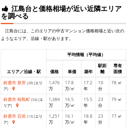
江島台と価格相場が近い近隣エリア
を調べる
江島台には、このエリアの中古マンション価格相場と近い次の
ようなエリア、沿線・駅があります。
平均情報（平均値）
駅距
専有
エリア／沿線・駅
価格
単価
築年
離
面積
鈴鹿市
算所
1,476
17.8
17.2
10
78 ㎡
(28) [エリ
万
万/㎡
年
分
ア]
鈴鹿市
桜島町
1,384
16.5
15.5
23
79 ㎡
(54) [エ
万
万/㎡
年
分
リア]
鈴鹿市
石垣
1,251
16.1
18.8
23
77 ㎡
(13) [エリ
万
万/㎡
年
分
ア]