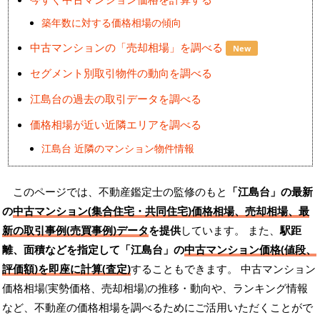
築年数に対する価格相場の傾向
中古マンションの「売却相場」を調べる
New
セグメント別取引物件の動向を調べる
江島台の過去の取引データを調べる
価格相場が近い近隣エリアを調べる
江島台 近隣のマンション物件情報
このページでは、不動産鑑定士の監修のもと
「江島台」の最新
の
中古マンション(集合住宅・共同住宅)価格相場、売却相場、最
新の取引事例(売買事例)データ
を提供
しています。 また、
駅距
離、面積などを指定して「江島台」の
中古マンション価格(値段、
評価額)を即座に計算(査定)
することもできます。 中古マンション
価格相場(実勢価格、売却相場)の推移・動向や、ランキング情報
など、不動産の価格相場を調べるためにご活用いただくことがで