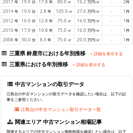
2017
19.0
17.8
80.0
16.2
-
2
年
分
年
㎡
万円/㎡
件
2014
19.0
2.8
105.0
27.6
-
1
年
分
年
㎡
万円/㎡
件
2012
16.0
12.8
75.0
16.0
-
1
年
分
年
㎡
万円/㎡
件
2010
17.0
10.8
75.0
16.0
-
1
年
分
年
㎡
万円/㎡
件
2008
30.0
8.3
75.0
20.0
-
1
年
分
年
㎡
万円/㎡
件
三重県 鈴鹿市における年別推移
詳細を表示する
三重県における年別推移
詳細を表示する
中古マンションの取引データ
江島台の中古マンションの取引データを確認したい場合は、以下の記
事をご参照ください。
江島台の中古マンション取引データ一覧
関連エリア 中古マンション相場記事
関連するエリアの中古マンション価格相場を確認したい場合は、以下