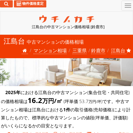
物件価格査定
To
na
江島台の中古マンション価格相場 [鈴鹿市]
江島台
中古マンションの価格相場
マンション相場
三重県
鈴鹿市
江島台
2025年
における江島台の中古マンション(集合住宅・共同住宅)
16.2
万円/㎡
の価格相場は
(坪単価 53.7
)です。中古マ
万円/坪
ンション相場は江島台における
1件
の取引価格(売却価格)により計
算したもので、標準的な中古マンションの値段(坪単価、評価額)
がいくらになるかの目安となります。