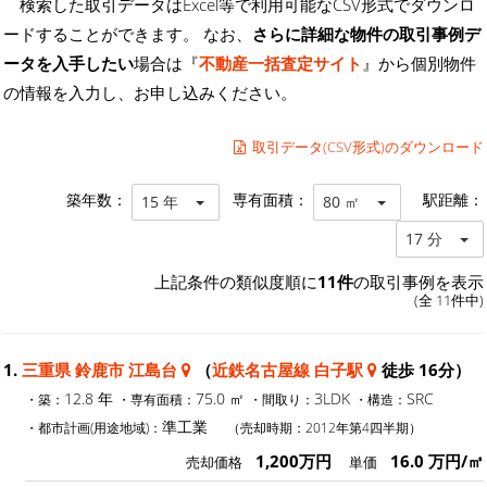
検索した取引データはExcel等で利用可能なCSV形式でダウンロ
ードすることができます。 なお、
さらに詳細な物件の取引事例デ
ータを入手したい
場合は『
不動産一括査定サイト
』から個別物件
の情報を入力し、お申し込みください。
取引データ(CSV形式)のダウンロード
築年数：
専有面積：
駅距離：
15 年
80 ㎡
17 分
上記条件の類似度順に
11件
の取引事例を表示
(全 11件中)
1.
三重県 鈴鹿市 江島台
（
近鉄名古屋線 白子駅
徒歩 16分）
12.8 年
75.0 ㎡
3LDK
SRC
・築：
・専有面積：
・間取り：
・構造：
準工業
・都市計画(用途地域)：
（売却時期：2012年第4四半期）
1,200万円
16.0 万円/㎡
売却価格
単価