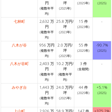
円
坪
(2025年)
(2025)
(複数年平
(2025年)
均)
七林町
2,632 万
25.8 万円/
15 件
-
円
坪
(2023年)
(複数年平
(2023年)
均)
八木が谷
956 万円
2.0 万円/
55 件
-90.7%
坪
(複数年平
(2025年)
(2025)
均)
(2025年)
八木が谷町
2,403 万
10.2 万円/
3 件
-
円
坪
(全期間)
(複数年平
(複数年平
均)
均)
みやぎ台
1,443 万
24.0 万円/
44 件
+5.1%
円
坪
(2025年)
(2025)
(複数年平
(2025年)
均)
上山町
2,926 万
58.9 万円/
147 件
+375.2%