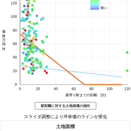
120
狭い
100
価格 万円/坪
80
60
40
20
0
0
20
40
60
80
100
120
最寄り駅までの距離 [分]
駅距離に対する土地相場の傾向
スライダ調整により坪単価のラインが変化
土地面積