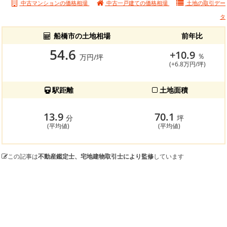
中古マンションの価格相場
中古一戸建ての価格相場
土地の
取引デー
タ
船橋市の土地相場
前年比
54.6
+10.9
％
万円/坪
(+6.8万円/坪)
駅距離
土地面積
13.9
70.1
分
坪
(平均値)
(平均値)
この記事は
不動産鑑定士、宅地建物取引士により監修
しています