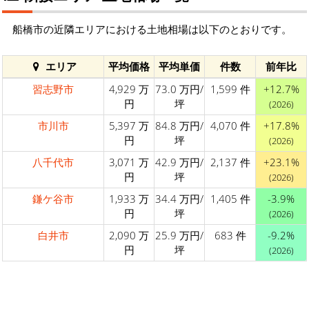
船橋市の近隣エリアにおける土地相場は以下のとおりです。
エリア
平均価格
平均単価
件数
前年比
習志野市
4,929 万
73.0 万円/
1,599 件
+12.7%
円
坪
(2026)
市川市
5,397 万
84.8 万円/
4,070 件
+17.8%
円
坪
(2026)
八千代市
3,071 万
42.9 万円/
2,137 件
+23.1%
円
坪
(2026)
鎌ケ谷市
1,933 万
34.4 万円/
1,405 件
-3.9%
円
坪
(2026)
白井市
2,090 万
25.9 万円/
683 件
-9.2%
円
坪
(2026)