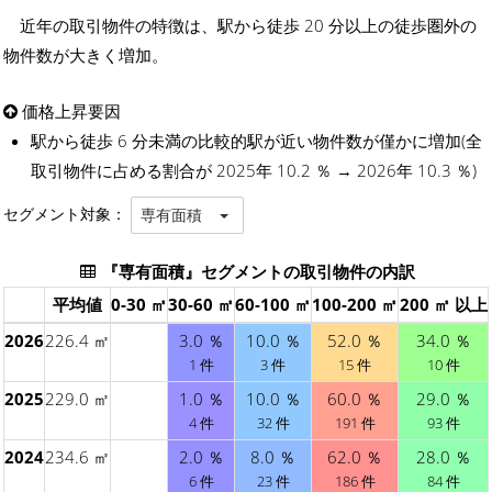
近年の取引物件の特徴は、駅から徒歩 20 分以上の徒歩圏外の
物件数が大きく増加。
価格上昇要因
駅から徒歩 6 分未満の比較的駅が近い物件数が僅かに増加(全
取引物件に占める割合が 2025年 10.2 ％ → 2026年 10.3 ％)
セグメント対象：
専有面積
『専有面積』セグメントの取引物件の内訳
平均値
0-30 ㎡
30-60 ㎡
60-100 ㎡
100-200 ㎡
200 ㎡ 以上
2026
226.4 ㎡
3.0 ％
10.0 ％
52.0 ％
34.0 ％
1 件
3 件
15 件
10 件
2025
229.0 ㎡
1.0 ％
10.0 ％
60.0 ％
29.0 ％
4 件
32 件
191 件
93 件
2024
234.6 ㎡
2.0 ％
8.0 ％
62.0 ％
28.0 ％
6 件
23 件
186 件
84 件