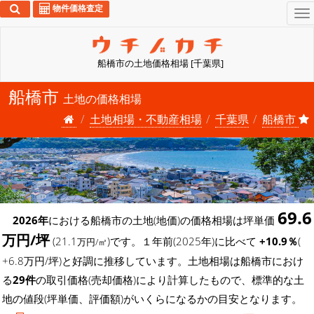
物件価格査定
To
na
船橋市の土地価格相場 [千葉県]
船橋市
土地の価格相場
土地相場・不動産相場
千葉県
船橋市
69.6
2026年
における船橋市の土地(地価)の価格相場は坪単価
万円/坪
(21.1
)です。１年前(2025年)に比べて
+10.9％
(
万円/㎡
+6.8万円/坪)と好調に推移しています。土地相場は船橋市におけ
る
29件
の取引価格(売却価格)により計算したもので、標準的な土
地の値段(坪単価、評価額)がいくらになるかの目安となります。