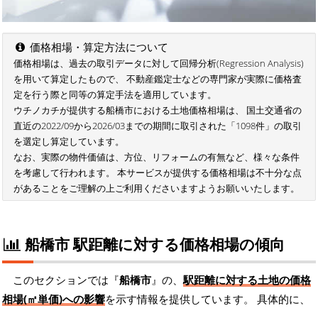
価格相場・算定方法について
価格相場は、過去の取引データに対して回帰分析(Regression Analysis)
を用いて算定したもので、 不動産鑑定士などの専門家が実際に価格査
定を行う際と同等の算定手法を適用しています。
ウチノカチが提供する船橋市における土地価格相場は、 国土交通省の
直近の2022/09から2026/03までの期間に取引された「1098件」の取引
を選定し算定しています。
なお、実際の物件価値は、方位、リフォームの有無など、様々な条件
を考慮して行われます。 本サービスが提供する価格相場は不十分な点
があることをご理解の上ご利用くださいますようお願いいたします。
船橋市 駅距離に対する価格相場の傾向
このセクションでは『
船橋市
』の、
駅距離に対する土地の価格
相場(㎡単価)への影響
を示す情報を提供しています。 具体的に、