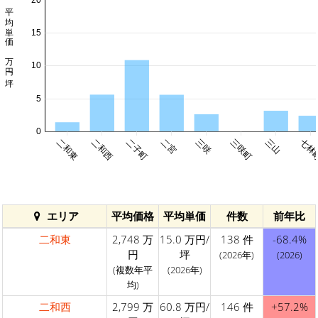
20
平均単価 万円/坪
15
10
5
0
二和東
二和西
二子町
二宮
三咲
三咲町
三山
七林
エリア
平均価格
平均単価
件数
前年比
二和東
2,748 万
15.0 万円/
138 件
-68.4%
円
坪
(2026年)
(2026)
(複数年平
(2026年)
均)
二和西
2,799 万
60.8 万円/
146 件
+57.2%