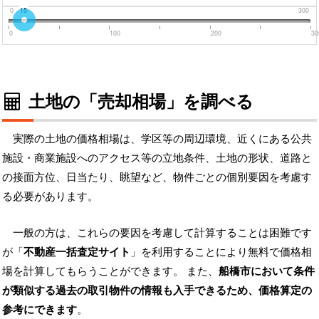
0
15
300
0
100
200
30
土地の「売却相場」を調べる
実際の土地の価格相場は、学区等の周辺環境、近くにある公共
施設・商業施設へのアクセス等の立地条件、土地の形状、道路と
の接面方位、日当たり、眺望など、物件ごとの個別要因を考慮す
る必要があります。
一般の方は、これらの要因を考慮して計算することは困難です
が「
不動産一括査定サイト
」を利用することにより無料で価格相
場を計算してもらうことができます。 また、
船橋市において条件
が類似する過去の取引物件の情報も入手できるため、価格算定の
参考にできます
。