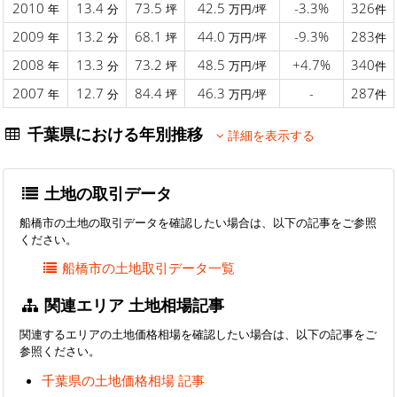
2010
13.4
73.5
42.5
-3.3%
326
年
分
坪
万円/坪
件
2009
13.2
68.1
44.0
-9.3%
283
年
分
坪
万円/坪
件
2008
13.3
73.2
48.5
+4.7%
340
年
分
坪
万円/坪
件
2007
12.7
84.4
46.3
-
287
年
分
坪
万円/坪
件
千葉県における年別推移
詳細を表示する
土地の取引データ
船橋市の土地の取引データを確認したい場合は、以下の記事をご参照
ください。
船橋市の土地取引データ一覧
関連エリア 土地相場記事
関連するエリアの土地価格相場を確認したい場合は、以下の記事をご
参照ください。
千葉県の土地価格相場 記事