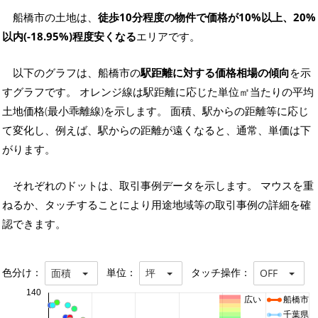
船橋市の土地は、
徒歩10分程度の物件で価格が10%以上、20%
以内(-18.95%)程度安くなる
エリアです。
以下のグラフは、船橋市の
駅距離に対する価格相場の傾向
を示
すグラフです。 オレンジ線は駅距離に応じた単位㎡当たりの平均
土地価格(最小乖離線)を示します。 面積、駅からの距離等に応じ
て変化し、例えば、駅からの距離が遠くなると、通常、単価は下
がります。
それぞれのドットは、取引事例データを示します。 マウスを重
ねるか、タッチすることにより用途地域等の取引事例の詳細を確
認できます。
色分け：
単位：
タッチ操作：
面積
坪
OFF
140
広い
船橋市
千葉県