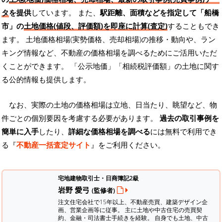
タ
を提供
しています。 また、
駅距離、面積などを指定して「船橋
市」の
土地価格(値段、評価額)を即座に計算(査定)
することもでき
ます。 土地価格相場(実勢価格、売却相場)の推移・動向や、ラン
キング情報など、不動産の価格相場を調べるためにご活用いただ
くことができます。
「公示地価」「相続税評価額」の土地に関す
る公的情報も提供します。
なお、実際の土地の価格相場は立地、日当たり、眺望など、物
件ごとの個別要因を考慮する必要があります。
過去の取引事例を
簡単に入手
したり、
詳細な価格相場を調べる
には無料で利用でき
る『
不動産一括査定サイト
』をご利用ください。
宅地建物取引士・日商簿記2級
岩野 愛弓
(監修者)
注文住宅会社で15年以上、不動産売買、建築デザイン企
画、営業企画等に従事。 主に土地や中古住宅の売買契
約、金融・司法書士手続きを経験。
自身でも土地、中古