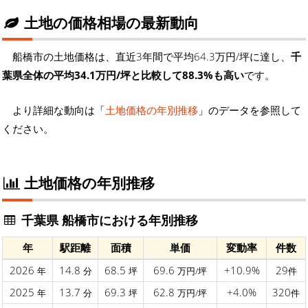
土地の価格相場の最新動向
船橋市の土地価格は、直近3年間で平均64.3万円/坪に達し、
千
葉県全体の平均34.1万円/坪と比較して88.3%も高い
です。
より詳細な動向は「
土地価格の年別推移
」のデータを参照して
ください。
土地価格の年別推移
千葉県 船橋市における年別推移
年
駅距離
面積
単価
変動率
件数
2026
14.8
68.5
69.6
+10.9%
29
年
分
坪
万円/坪
件
2025
13.7
69.3
62.8
+4.0%
320
年
分
坪
万円/坪
件