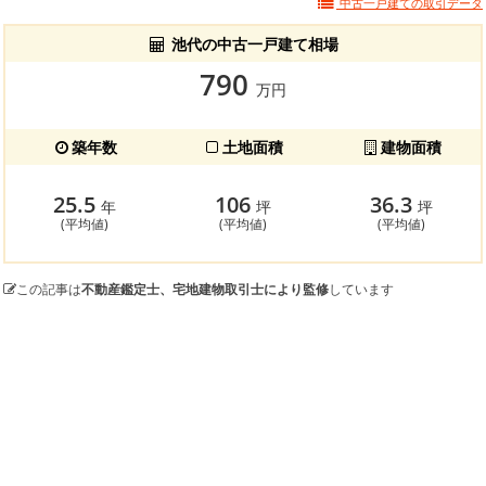
中古一戸建ての
取引データ
池代の中古一戸建て相場
790
万円
築年数
土地面積
建物面積
25.5
106
36.3
年
坪
坪
(平均値)
(平均値)
(平均値)
この記事は
不動産鑑定士、宅地建物取引士により監修
しています