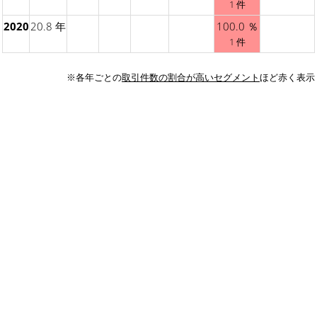
1 件
2020
20.8 年
100.0 ％
1 件
※各年ごとの
取引件数の割合が高いセグメント
ほど赤く表示