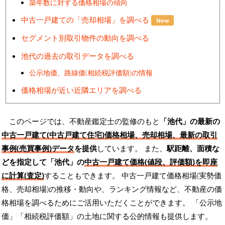
築年数に対する価格相場の傾向
中古一戸建ての「売却相場」を調べる
New
セグメント別取引物件の動向を調べる
池代の過去の取引データを調べる
公示地価、路線価(相続税評価額)の情報
価格相場が近い近隣エリアを調べる
このページでは、不動産鑑定士の監修のもと
「池代」の最新の
中古一戸建て(中古戸建て住宅)価格相場、売却相場、最新の取引
事例(売買事例)データ
を提供
しています。 また、
駅距離、面積な
どを指定して「池代」の
中古一戸建て価格(値段、評価額)を即座
に計算(査定)
することもできます。 中古一戸建て価格相場(実勢価
格、売却相場)の推移・動向や、ランキング情報など、不動産の価
格相場を調べるためにご活用いただくことができます。
「公示地
価」「相続税評価額」の土地に関する公的情報も提供します。