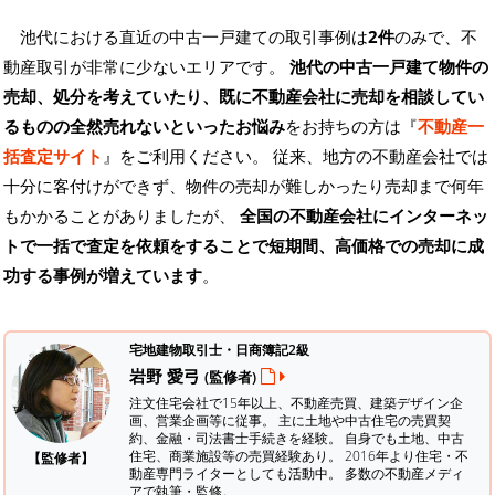
池代における直近の中古一戸建ての取引事例は
2件
のみで、不
動産取引が非常に少ないエリアです。
池代の中古一戸建て物件の
売却、処分を考えていたり、既に不動産会社に売却を相談してい
るものの全然売れないといったお悩み
をお持ちの方は『
不動産一
括査定サイト
』をご利用ください。 従来、地方の不動産会社では
十分に客付けができず、物件の売却が難しかったり売却まで何年
もかかることがありましたが、
全国の不動産会社にインターネッ
トで一括で査定を依頼をすることで短期間、高価格での売却に成
功する事例が増えています
。
宅地建物取引士・日商簿記2級
岩野 愛弓
(監修者)
注文住宅会社で15年以上、不動産売買、建築デザイン企
画、営業企画等に従事。 主に土地や中古住宅の売買契
約、金融・司法書士手続きを経験。
自身でも土地、中古
住宅、商業施設等の売買経験あり。 2016年より住宅・不
【監修者】
動産専門ライターとしても活動中。 多数の不動産メディ
アで執筆・監修。