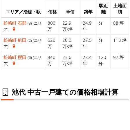
駅距
土地面
エリア／沿線・駅
価格
単価
築年
離
積
松崎町
石部
800
22.9
24.9
分
88 坪
(3) [エリ
万
万/坪
年
ア]
松崎町
船田
520
20.0
27.5
分
118 坪
(2) [エリ
万
万/坪
年
ア]
松崎町
櫻田
840
23.6
23.4
120
97 坪
(6) [エリ
万
万/坪
年
分
ア]
池代 中古一戸建ての価格相場計算