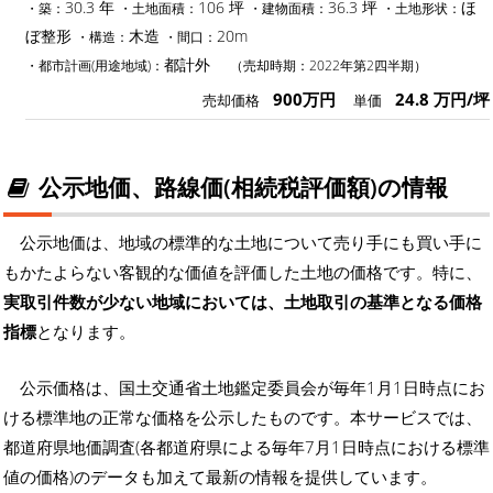
30.3 年
106 坪
36.3 坪
ほ
・築：
・土地面積：
・建物面積：
・土地形状：
ぼ整形
木造
20m
・構造：
・間口：
都計外
・都市計画(用途地域)：
（売却時期：2022年第2四半期）
900万円
24.8 万円/坪
売却価格
単価
公示地価、路線価(相続税評価額)の情報
公示地価は、地域の標準的な土地について売り手にも買い手に
もかたよらない客観的な価値を評価した土地の価格です。特に、
実取引件数が少ない地域においては、土地取引の基準となる価格
指標
となります。
公示価格は、国土交通省土地鑑定委員会が毎年1月1日時点にお
ける標準地の正常な価格を公示したものです。本サービスでは、
都道府県地価調査(各都道府県による毎年7月1日時点における標準
値の価格)のデータも加えて最新の情報を提供しています。