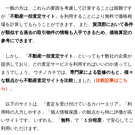
一般の方は、これらの要因を考慮して計算することは困難です
が「
不動産一括査定サイト
」を利用することにより無料で価格相
場を計算してもらうことができます。 また、
賀茂郡において条件
が類似する過去の取引物件の情報も入手できるため、価格算定の
参考にできます
。
しかし、「
不動産一括査定サイト
」といっても十数社の企業が
提供しており、どの査定サービスを利用すればいいのか迷ってし
まうでしょう。 ウチノカチでは、
専門家による監修のもと、様々
な観点から不動産査定サイトを比較
しました（
比較記事はこち
ら
）。
以下のサイトは、「査定を受け付けているカバーエリア」「利
用時の入力しやすさ」「個人情報保護」の観点から特に評価が高
いサイトです。 いずれも、「
無料
」で「
１分程度
」で安心してご
利用いただけます。