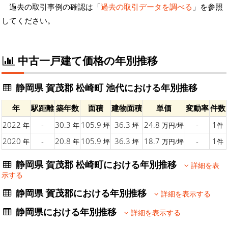
過去の取引事例の確認は「
過去の取引データを調べる
」を参照
してください。
中古一戸建て価格の年別推移
静岡県 賀茂郡 松崎町 池代における年別推移
年
駅距離
築年数
面積
建物面積
単価
変動率
件数
2022
-
30.3
105.9
36.3
24.8
-
1
年
年
坪
坪
万円/坪
件
2020
-
20.8
105.9
36.3
18.7
-
1
年
年
坪
坪
万円/坪
件
静岡県 賀茂郡 松崎町における年別推移
詳細を表
示する
静岡県 賀茂郡における年別推移
詳細を表示する
静岡県における年別推移
詳細を表示する