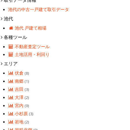
池代の中古一戸建て取引データ
池代
池代 戸建て相場
各種ツール
不動産査定ツール
土地活用・利回り
エリア
伏倉
(8)
南郷
(1)
吉田
(3)
大澤
(2)
宮内
(9)
小杉原
(3)
岩地
(2)
岩科北側
(9)