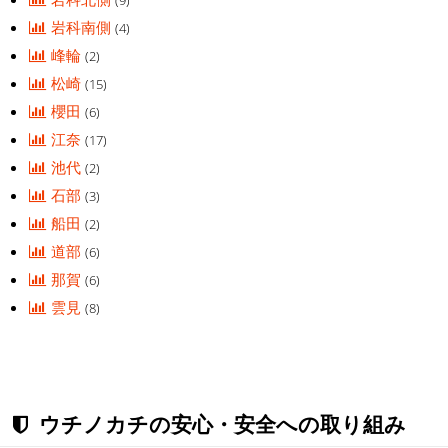
岩科南側
(4)
峰輪
(2)
松崎
(15)
櫻田
(6)
江奈
(17)
池代
(2)
石部
(3)
船田
(2)
道部
(6)
那賀
(6)
雲見
(8)
ウチノカチの安心・安全への取り組み