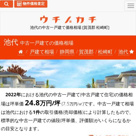
物件価格査定
To
na
池代の中古一戸建て価格相場 [賀茂郡 松崎町]
池代
中古一戸建ての価格相場
戸建て相場
静岡県
賀茂郡
松崎町
池代
2022年
における池代の中古一戸建て(中古戸建て住宅)の価格相
24.8
万円/坪
場は坪単価
(7.5
)です。中古一戸建て相場
万円/㎡
は池代における
1件
の取引価格(売却価格)により計算したもので、
標準的な中古一戸建ての値段(坪単価、評価額)がいくらになるか
の目安となります。