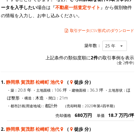
ータを入手したい
場合は『
不動産一括査定サイト
』から個別物件
の情報を入力し、お申し込みください。
取引データ(CSV形式)のダウンロード
築年数：
25 年
上記条件の類似度順に
2件
の取引事例を表示
(全 2件中)
1.
静岡県 賀茂郡 松崎町 池代
（
徒歩 分）
20.8 年
106 坪
36.3 坪
ほ
・築：
・土地面積：
・建物面積：
・土地形状：
ぼ整形
木造
21m
・構造：
・間口：
都計外
・都市計画(用途地域)：
（売却時期：2020年第4四半期）
680万円
18.7 万円/坪
売却価格
単価
2.
静岡県 賀茂郡 松崎町 池代
（
徒歩 分）