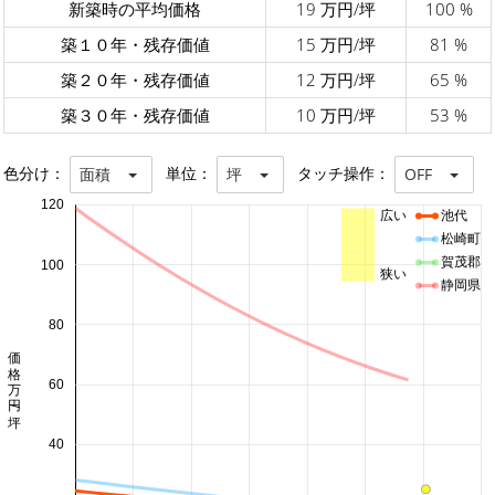
新築時の平均価格
19 万円/坪
100 %
築１０年・残存価値
15 万円/坪
81 %
築２０年・残存価値
12 万円/坪
65 %
築３０年・残存価値
10 万円/坪
53 %
色分け：
単位：
タッチ操作：
面積
坪
OFF
120
広い
池代
松崎町
賀茂郡
100
狭い
静岡県
80
価格 万円/坪
60
40