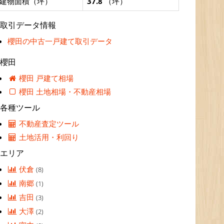
建物面積（坪）
37.8
（坪）
取引データ情報
櫻田の中古一戸建て取引データ
櫻田
櫻田 戸建て相場
櫻田 土地相場・不動産相場
各種ツール
不動産査定ツール
土地活用・利回り
エリア
伏倉
(8)
南郷
(1)
吉田
(3)
大澤
(2)