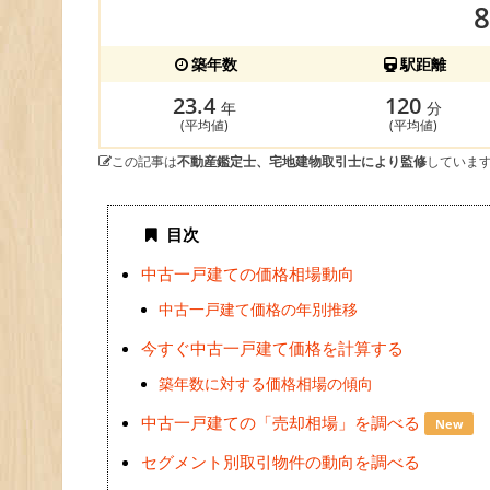
築年数
駅距離
23.4
120
年
分
(平均値)
(平均値)
この記事は
不動産鑑定士、宅地建物取引士により監修
していま
目次
中古一戸建ての価格相場動向
中古一戸建て価格の年別推移
今すぐ中古一戸建て価格を計算する
築年数に対する価格相場の傾向
中古一戸建ての「売却相場」を調べる
New
セグメント別取引物件の動向を調べる