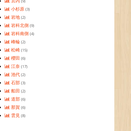
宮内
(9)
小杉原
(3)
岩地
(2)
岩科北側
(9)
岩科南側
(4)
峰輪
(2)
松崎
(15)
櫻田
(6)
江奈
(17)
池代
(2)
石部
(3)
船田
(2)
道部
(6)
那賀
(6)
雲見
(8)