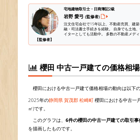
宅地建物取引士・日商簿記2級
岩野 愛弓
(監修者)
注文住宅会社で15年以上、不動産売買、建
融・司法書士手続きを経験。
自身でも土地、
イターとしても活動中。 多数の不動産メデ
【監修者】
櫻田 中古一戸建ての価格相
櫻田における中古一戸建て価格相場の動向は以下
2025年の
静岡県 賀茂郡 松崎町
櫻田における中古一戸
㎡)です。
このグラフは、
6件の櫻田の中古一戸建ての取引事
を描画したものです。