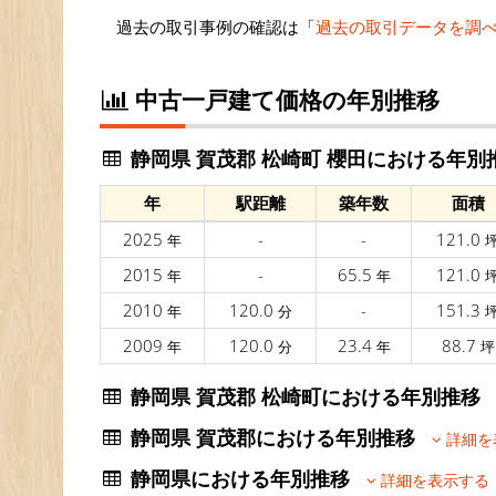
過去の取引事例の確認は「
過去の取引データを調
中古一戸建て価格の年別推移
静岡県 賀茂郡 松崎町 櫻田における年別
年
駅距離
築年数
面積
2025
-
-
121.0
年
2015
-
65.5
121.0
年
年
2010
120.0
-
151.3
年
分
2009
120.0
23.4
88.7
年
分
年
坪
静岡県 賀茂郡 松崎町における年別推
静岡県 賀茂郡における年別推移
詳細を
静岡県における年別推移
詳細を表示する