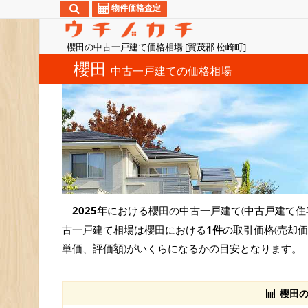
物件価格査定
櫻田の中古一戸建て価格相場 [賀茂郡 松崎町]
櫻田
中古一戸建ての価格相場
2025年
における櫻田の中古一戸建て(中古戸建て住
古一戸建て相場は櫻田における
1件
の取引価格(売却
単価、評価額)がいくらになるかの目安となります。
櫻田の