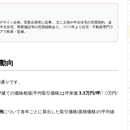
築デザイン企画、営業企画等に従事。 主に土地や中古住宅の売買契約、金
中古住宅、商業施設等の売買経験あり。 2016年より住宅・不動産専門ラ
ィアで執筆・監修。
場動向
の通りです。
建ての価格相場(平均取引価格)は坪単価
3.3万円/坪
(1.0万円/
例
について各年ごとに算出した取引価格(面積価格)の平均値