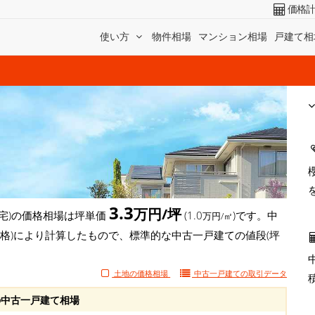
価格
使い方
物件相場
マンション相場
戸建て相
3.3
万円/坪
宅)の価格相場は坪単価
(1.0
)です。中
万円/㎡
価格)により計算したもので、標準的な中古一戸建ての値段(坪
土地の価格相場
中古一戸建ての
取引データ
中古一戸建て相場