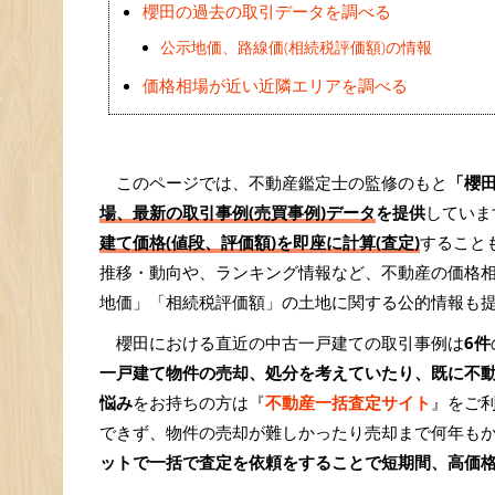
櫻田の過去の取引データを調べる
公示地価、路線価(相続税評価額)の情報
価格相場が近い近隣エリアを調べる
このページでは、不動産鑑定士の監修のもと
「櫻
場、最新の取引事例(売買事例)データ
を提供
していま
建て価格(値段、評価額)を即座に計算(査定)
すること
推移・動向や、ランキング情報など、不動産の価格
地価」「相続税評価額」の土地に関する公的情報も
櫻田における直近の中古一戸建ての取引事例は
6件
一戸建て物件の売却、処分を考えていたり、既に不
悩み
をお持ちの方は『
不動産一括査定サイト
』をご
できず、物件の売却が難しかったり売却まで何年も
ットで一括で査定を依頼をすることで短期間、高価