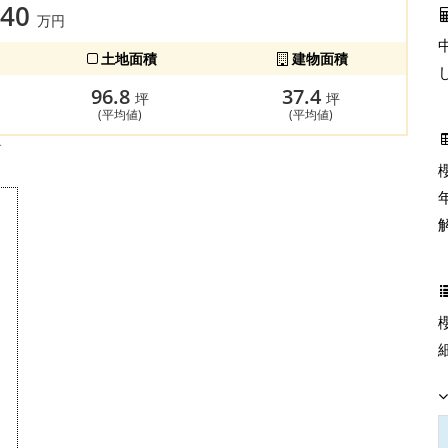
840
万円
土地面積
建物面積
96.8
37.4
坪
坪
(平均値)
(平均値)
す