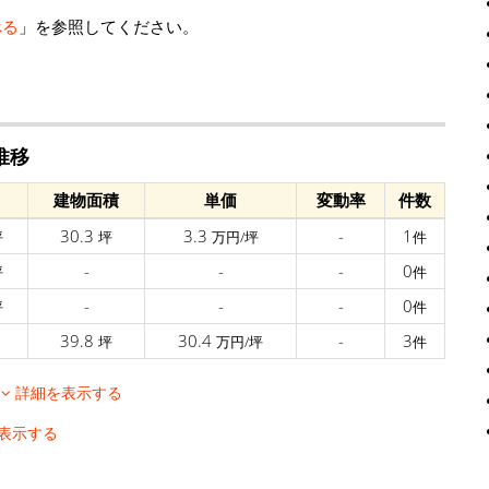
べる
」を参照してください。
推移
建物面積
単価
変動率
件数
30.3
3.3
-
1
坪
坪
万円/坪
件
-
-
-
0
坪
件
-
-
-
0
坪
件
39.8
30.4
-
3
坪
万円/坪
件
移
詳細を表示する
表示する