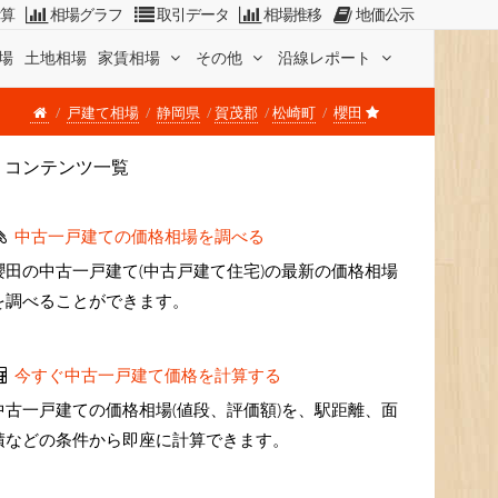
計算
相場グラフ
取引データ
相場推移
地価公示
場
土地相場
家賃相場
その他
沿線レポート
戸建て相場
静岡県
賀茂郡
松崎町
櫻田
コンテンツ一覧
中古一戸建ての価格相場を調べる
櫻田の中古一戸建て(中古戸建て住宅)の最新の価格相場
を調べることができます。
今すぐ中古一戸建て価格を計算する
中古一戸建ての価格相場(値段、評価額)を、駅距離、面
積などの条件から即座に計算できます。