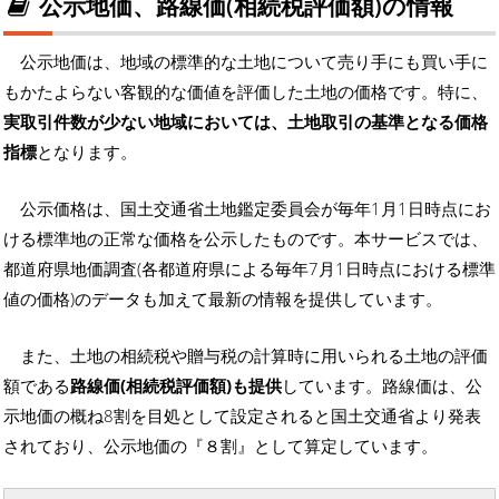
公示地価、路線価(相続税評価額)の情報
公示地価は、地域の標準的な土地について売り手にも買い手に
もかたよらない客観的な価値を評価した土地の価格です。特に、
実取引件数が少ない地域においては、土地取引の基準となる価格
指標
となります。
公示価格は、国土交通省土地鑑定委員会が毎年1月1日時点にお
ける標準地の正常な価格を公示したものです。本サービスでは、
都道府県地価調査(各都道府県による毎年7月1日時点における標準
値の価格)のデータも加えて最新の情報を提供しています。
また、土地の相続税や贈与税の計算時に用いられる土地の評価
額である
路線価(相続税評価額)も提供
しています。路線価は、公
示地価の概ね8割を目処として設定されると国土交通省より発表
されており、公示地価の『８割』として算定しています。