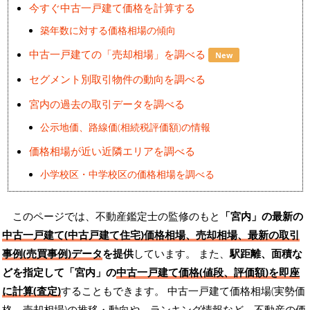
今すぐ中古一戸建て価格を計算する
築年数に対する価格相場の傾向
中古一戸建ての「売却相場」を調べる
New
セグメント別取引物件の動向を調べる
宮内の過去の取引データを調べる
公示地価、路線価(相続税評価額)の情報
価格相場が近い近隣エリアを調べる
小学校区・中学校区の価格相場を調べる
このページでは、不動産鑑定士の監修のもと
「宮内」の最新の
中古一戸建て(中古戸建て住宅)価格相場、売却相場、最新の取引
事例(売買事例)データ
を提供
しています。 また、
駅距離、面積な
どを指定して「宮内」の
中古一戸建て価格(値段、評価額)を即座
に計算(査定)
することもできます。 中古一戸建て価格相場(実勢価
格、売却相場)の推移・動向や、ランキング情報など、不動産の価