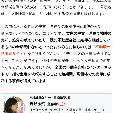
格相場を調べるためにご活用いただくことができます。
「公示地
価」「相続税評価額」の土地に関する公的情報も提供します。
宮内における直近の中古一戸建ての取引事例は
9件
のみで、不
動産取引が非常に少ないエリアです。
宮内の中古一戸建て物件の
売却、処分を考えていたり、既に不動産会社に売却を相談してい
るものの全然売れないといったお悩み
をお持ちの方は『
不動産一
括査定サイト
』をご利用ください。 従来、地方の不動産会社では
十分に客付けができず、物件の売却が難しかったり売却まで何年
もかかることがありましたが、
全国の不動産会社にインターネッ
トで一括で査定を依頼をすることで短期間、高価格での売却に成
功する事例が増えています
。
宅地建物取引士・日商簿記2級
岩野 愛弓
(監修者)
注文住宅会社で15年以上、不動産売買、建築デザイン企