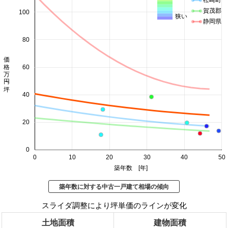
松崎町
賀茂郡
100
狭い
静岡県
80
価格 万円/坪
60
40
20
0
0
10
20
30
40
50
築年数 [年]
築年数に対する中古一戸建て相場の傾向
スライダ調整により坪単価のラインが変化
土地面積
建物面積