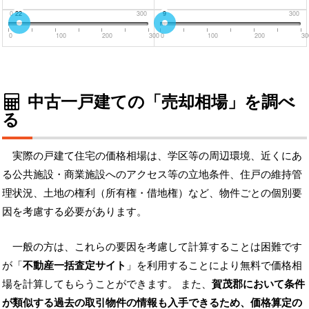
0
22
300
0
9
300
0
100
200
300
0
100
200
30
中古一戸建ての「売却相場」を調べ
る
実際の戸建て住宅の価格相場は、学区等の周辺環境、近くにあ
る公共施設・商業施設へのアクセス等の立地条件、住戸の維持管
理状況、土地の権利（所有権・借地権）など、物件ごとの個別要
因を考慮する必要があります。
一般の方は、これらの要因を考慮して計算することは困難です
が「
不動産一括査定サイト
」を利用することにより無料で価格相
場を計算してもらうことができます。 また、
賀茂郡において条件
が類似する過去の取引物件の情報も入手できるため、価格算定の