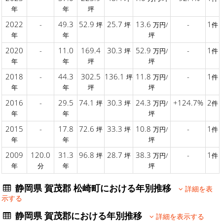
年
年
坪
2022
-
49.3
52.9
25.7
13.6
-
1
坪
坪
万円/
件
年
年
坪
2020
-
11.0
169.4
30.3
52.9
-
1
坪
万円/
件
年
年
坪
坪
2018
-
44.3
302.5
136.1
11.8
-
1
坪
万円/
件
年
年
坪
坪
2016
-
29.5
74.1
30.3
24.3
+124.7%
2
坪
坪
万円/
件
年
年
坪
2015
-
17.8
72.6
33.3
10.8
-
1
坪
坪
万円/
件
年
年
坪
2009
120.0
31.3
96.8
28.7
38.3
-
1
坪
坪
万円/
件
年
分
年
坪
静岡県 賀茂郡 松崎町における年別推移
詳細を表
示する
静岡県 賀茂郡における年別推移
詳細を表示する