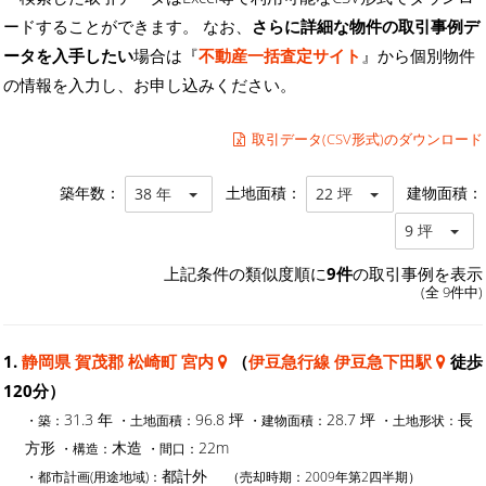
ードすることができます。 なお、
さらに詳細な物件の取引事例デ
ータを入手したい
場合は『
不動産一括査定サイト
』から個別物件
の情報を入力し、お申し込みください。
取引データ(CSV形式)のダウンロード
築年数：
土地面積：
建物面積：
38 年
22 坪
9 坪
上記条件の類似度順に
9件
の取引事例を表示
(全 9件中)
1.
静岡県 賀茂郡 松崎町 宮内
（
伊豆急行線 伊豆急下田駅
徒歩
120分）
31.3 年
96.8 坪
28.7 坪
長
・築：
・土地面積：
・建物面積：
・土地形状：
方形
木造
22m
・構造：
・間口：
都計外
・都市計画(用途地域)：
（売却時期：2009年第2四半期）