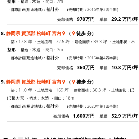
整形
木造
7m
・構造：
・間口：
都計外
・都市計画(用途地域)：
（売却時期：2016年第2四半期）
970万円
29.2 万円/坪
売却価格
単価
8.
静岡県 賀茂郡 松崎町 宮内
（
徒歩 分）
17.8 年
72.6 坪
33.3 坪
不
・築：
・土地面積：
・建物面積：
・土地形状：
整形
木造
7m
・構造：
・間口：
都計外
・都市計画(用途地域)：
（売却時期：2015年第4四半期）
360万円
10.8 万円/坪
売却価格
単価
9.
静岡県 賀茂郡 松崎町 宮内
（
徒歩 分）
11.0 年
169 坪
30.3 坪
ほ
・築：
・土地面積：
・建物面積：
・土地形状：
ぼ長方形
木造
18m
・構造：
・間口：
都計外
・都市計画(用途地域)：
（売却時期：2020年第1四半期）
1,600万円
52.9 万円/坪
売却価格
単価