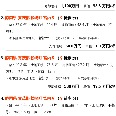
1,100万円
38.3 万円/坪
売却価格
単価
2.
静岡県 賀茂郡 松崎町 宮内
（
徒歩 分）
37.0 年
224 坪
48.4 坪
不
・築：
・土地面積：
・建物面積：
・土地形状：
整形
都計外
・都市計画(用途地域)：
（売却時期：2023年第1四半期）
50.0万円
1.0 万円/坪
売却価格
単価
3.
静岡県 賀茂郡 松崎町 宮内
（
徒歩 分）
40.8 年
75.6 坪
27.2 坪
長
・築：
・土地面積：
・建物面積：
・土地形状：
方形
木造
12m
・構造：
・間口：
都計外
・都市計画(用途地域)：
（売却時期：2016年第4四半期）
530万円
19.5 万円/坪
売却価格
単価
4.
静岡県 賀茂郡 松崎町 宮内
（
徒歩 分）
44.3 年
303 坪
136 坪
不整
・築：
・土地面積：
・建物面積：
・土地形状：
形
木造
23m
・構造：
・間口：