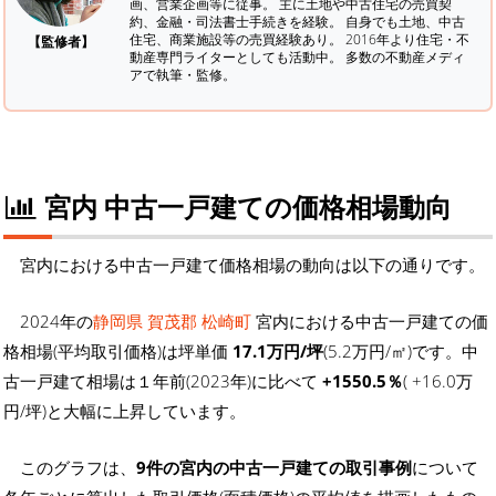
画、営業企画等に従事。 主に土地や中古住宅の売買契
約、金融・司法書士手続きを経験。
自身でも土地、中古
住宅、商業施設等の売買経験あり。 2016年より住宅・不
【監修者】
動産専門ライターとしても活動中。 多数の不動産メディ
アで執筆・監修。
宮内 中古一戸建ての価格相場動向
宮内における中古一戸建て価格相場の動向は以下の通りです。
2024年の
静岡県 賀茂郡 松崎町
宮内における中古一戸建ての価
格相場(平均取引価格)は坪単価
17.1万円/坪
(5.2万円/㎡)です。中
古一戸建て相場は１年前(2023年)に比べて
+1550.5％
( +16.0万
円/坪)と大幅に上昇しています。
このグラフは、
9件の宮内の中古一戸建ての取引事例
について