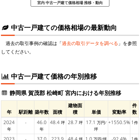
宮内 中古一戸建て価格相場 推移・動向
中古一戸建ての価格相場の最新動向
過去の取引事例の確認は「
過去の取引データを調べる
」を参照
してください。
中古一戸建て価格の年別推移
静岡県 賀茂郡 松崎町 宮内における年別推移
建物面
件
年
駅距離
築年数
面積
積
単価
変動率
数
2024
-
46.0
48.4
28.7
17.1
+1550.5%
1
坪
坪
万円/
件
年
年
坪
2023
-
37.0
223.9
48.4
1.0
-92.4%
1
坪
万円/坪
件