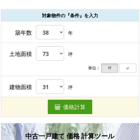
対象物件の『条件』を入力
築年数
年
土地面積
坪
単位：
坪
㎡
建物面積
坪
価格計算
中古一戸建て 価格 計算ツール