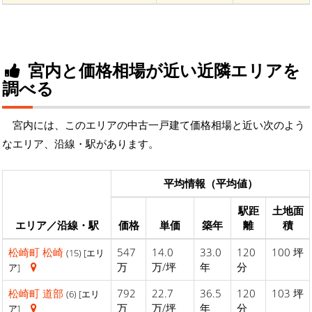
宮内と価格相場が近い近隣エリアを
調べる
宮内には、このエリアの中古一戸建て価格相場と近い次のよう
なエリア、沿線・駅があります。
平均情報（平均値）
駅距
土地面
エリア／沿線・駅
価格
単価
築年
離
積
松崎町
松崎
547
14.0
33.0
120
100 坪
(15) [エリ
万
万/坪
年
分
ア]
松崎町
道部
792
22.7
36.5
120
103 坪
(6) [エリ
万
万/坪
年
分
ア]