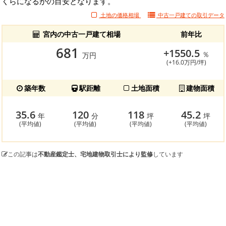
くらになるかの目安となります。
土地の価格相場
中古一戸建ての
取引データ
宮内の中古一戸建て相場
前年比
681
+1550.5
％
万円
(+16.0万円/坪)
築年数
駅距離
土地面積
建物面積
35.6
120
118
45.2
年
分
坪
坪
(平均値)
(平均値)
(平均値)
(平均値)
この記事は
不動産鑑定士、宅地建物取引士により監修
しています