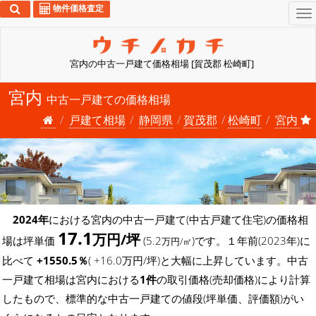
物件価格査定
To
na
宮内の中古一戸建て価格相場 [賀茂郡 松崎町]
宮内
中古一戸建ての価格相場
戸建て相場
静岡県
賀茂郡
松崎町
宮内
2024年
における宮内の中古一戸建て(中古戸建て住宅)の価格相
17.1
万円/坪
場は坪単価
(5.2
)です。１年前(2023年)に
万円/㎡
比べて
+1550.5％
( +16.0万円/坪)と大幅に上昇しています。中古
一戸建て相場は宮内における
1件
の取引価格(売却価格)により計算
したもので、標準的な中古一戸建ての値段(坪単価、評価額)がい