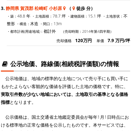
3.
静岡県 賀茂郡 松崎町 小杉原
（
徒歩 分）
48.8 年
78.7 坪
15.1 坪
不
・築：
・土地面積：
・建物面積：
・土地形状：
整形
木造
13m
・構造：
・間口：
都計外
・都市計画(用途地域)：
（売却時期：2014年第4四半期）
120万円
7.9 万円/坪
売却価格
単価
公示地価、路線価(相続税評価額)の情報
公示地価は、地域の標準的な土地について売り手にも買い手に
もかたよらない客観的な価値を評価した土地の価格です。特に、
実取引件数が少ない地域においては、土地取引の基準となる価格
指標
となります。
公示価格は、国土交通省土地鑑定委員会が毎年1月1日時点にお
ける標準地の正常な価格を公示したものです。本サービスでは、