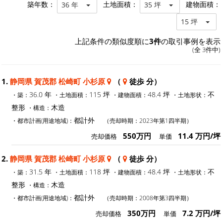
築年数：
土地面積：
建物面積：
36 年
35 坪
15 坪
上記条件の類似度順に
3件
の取引事例を表示
(全 3件中)
1.
静岡県 賀茂郡 松崎町 小杉原
（
徒歩 分）
36.0 年
115 坪
48.4 坪
不
・築：
・土地面積：
・建物面積：
・土地形状：
整形
木造
・構造：
都計外
・都市計画(用途地域)：
（売却時期：2023年第1四半期）
550万円
11.4 万円/坪
売却価格
単価
2.
静岡県 賀茂郡 松崎町 小杉原
（
徒歩 分）
31.5 年
118 坪
48.4 坪
不
・築：
・土地面積：
・建物面積：
・土地形状：
整形
木造
・構造：
都計外
・都市計画(用途地域)：
（売却時期：2008年第3四半期）
350万円
7.2 万円/坪
売却価格
単価