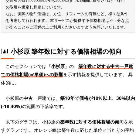
交通省の直近の2008/09から2023/03までの期間に取引された「3件」
の取引を選定し算定しています。
なお、実際の物件価値は、方位、リフォームの有無など、様々な条件
を考慮して行われます。 本サービスが提供する価格相場は不十分な点
があることをご理解の上ご利用くださいますようお願いいたします。
小杉原 築年数に対する価格相場の傾向
このセクションでは『
小杉原
』の、
築年数に対する中古一戸建
ての価格相場(㎡単価)への影響
を示す情報を提供しています。 具
体的に、
小杉原の中古一戸建ては、
築10年で価格が10%以上、30%以内
(-18.40%)
の範囲の下落率です。
以下のグラフは、小杉原の
築年数に対する価格相場の傾向
を示
すグラフです。 オレンジ線は築年数に応じた単位㎡当たりの平均