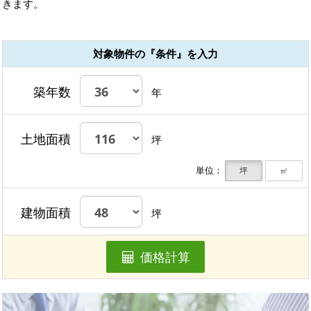
きます。
対象物件の『条件』を入力
築年数
年
土地面積
坪
単位：
坪
㎡
建物面積
坪
価格計算