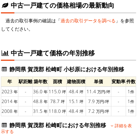
中古一戸建ての価格相場の最新動向
過去の取引事例の確認は「
過去の取引データを調べる
」を参照
してください。
中古一戸建て価格の年別推移
静岡県 賀茂郡 松崎町 小杉原における年別推移
年
駅距離
築年数
面積
建物面積
単価
変動率
件数
2023
-
36.0
115.0
48.4
11.4
-
1
年
年
坪
坪
万円/坪
件
2014
-
48.8
78.7
15.1
7.9
-
1
年
年
坪
坪
万円/坪
件
2008
-
31.5
118.0
48.4
7.2
-
1
年
年
坪
坪
万円/坪
件
静岡県 賀茂郡 松崎町における年別推移
詳細を表
示する