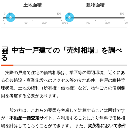
土地面積
建物面積
0
35
300
0
15
300
0
100
200
300
0
100
200
30
中古一戸建ての「売却相場」を調べ
る
実際の戸建て住宅の価格相場は、学区等の周辺環境、近くにあ
る公共施設・商業施設へのアクセス等の立地条件、住戸の維持管
理状況、土地の権利（所有権・借地権）など、物件ごとの個別要
因を考慮する必要があります。
一般の方は、これらの要因を考慮して計算することは困難です
が「
不動産一括査定サイト
」を利用することにより無料で価格相
場を計算してもらうことができます。 また、
賀茂郡において条件