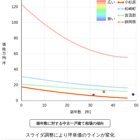
広い
小杉原
120
松崎町
賀茂郡
狭い
静岡県
100
80
価格 万円/坪
60
40
20
0
0
10
20
30
40
50
築年数 [年]
築年数に対する中古一戸建て相場の傾向
スライダ調整により坪単価のラインが変化