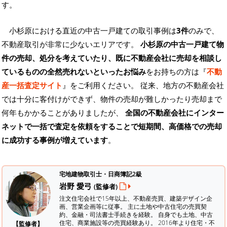
す。
小杉原における直近の中古一戸建ての取引事例は
3件
のみで、
不動産取引が非常に少ないエリアです。
小杉原の中古一戸建て物
件の売却、処分を考えていたり、既に不動産会社に売却を相談し
ているものの全然売れないといったお悩み
をお持ちの方は『
不動
産一括査定サイト
』をご利用ください。 従来、地方の不動産会社
では十分に客付けができず、物件の売却が難しかったり売却まで
何年もかかることがありましたが、
全国の不動産会社にインター
ネットで一括で査定を依頼をすることで短期間、高価格での売却
に成功する事例が増えています
。
宅地建物取引士・日商簿記2級
岩野 愛弓
(監修者)
注文住宅会社で15年以上、不動産売買、建築デザイン企
画、営業企画等に従事。 主に土地や中古住宅の売買契
約、金融・司法書士手続きを経験。
自身でも土地、中古
住宅、商業施設等の売買経験あり。 2016年より住宅・不
【監修者】