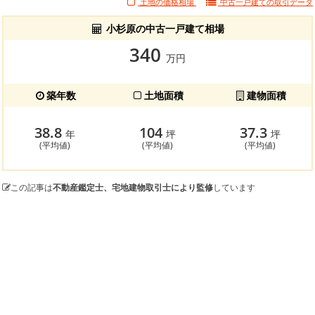
土地の価格相場
中古一戸建ての
取引データ
小杉原の中古一戸建て相場
340
万円
築年数
土地面積
建物面積
38.8
104
37.3
年
坪
坪
(平均値)
(平均値)
(平均値)
この記事は
不動産鑑定士、宅地建物取引士により監修
しています