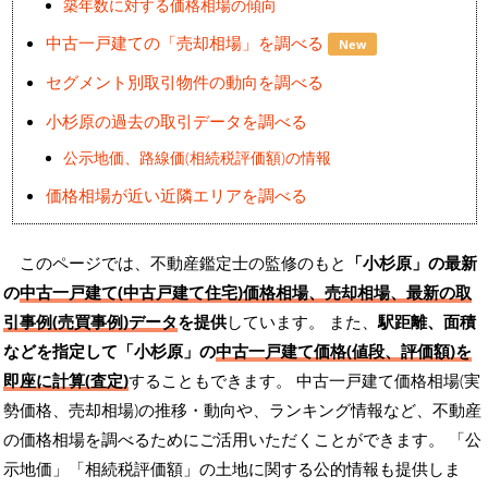
築年数に対する価格相場の傾向
中古一戸建ての「売却相場」を調べる
New
セグメント別取引物件の動向を調べる
小杉原の過去の取引データを調べる
公示地価、路線価(相続税評価額)の情報
価格相場が近い近隣エリアを調べる
このページでは、不動産鑑定士の監修のもと
「小杉原」の最新
の
中古一戸建て(中古戸建て住宅)価格相場、売却相場、最新の取
引事例(売買事例)データ
を提供
しています。 また、
駅距離、面積
などを指定して「小杉原」の
中古一戸建て価格(値段、評価額)を
即座に計算(査定)
することもできます。 中古一戸建て価格相場(実
勢価格、売却相場)の推移・動向や、ランキング情報など、不動産
の価格相場を調べるためにご活用いただくことができます。
「公
示地価」「相続税評価額」の土地に関する公的情報も提供しま