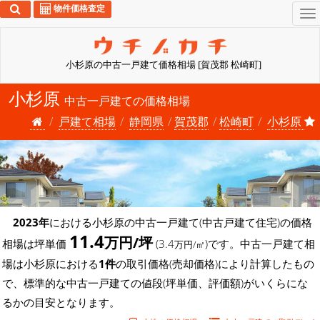
物件価格査定
To
na
小杉原の中古一戸建て価格相場 [賀茂郡 松崎町]
小杉原
中古一戸建ての価格相場
戸建て相場
静岡県
賀茂郡
松崎町
小杉原
2023年
における小杉原の中古一戸建て(中古戸建て住宅)の価格
11.4
万円/坪
相場は坪単価
(3.4
)です。中古一戸建て相
万円/㎡
場は小杉原における
1件
の取引価格(売却価格)により計算したもの
で、標準的な中古一戸建ての値段(坪単価、評価額)がいくらにな
るかの目安となります。