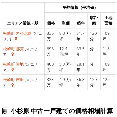
平均情報（平均値）
駅距
土地
エリア／沿線・駅
価格
単価
築年
離
面積
松崎町
岩科北側
336
8.0 万/
31.7
120
109
(9) [エ
万
坪
年
分
坪
リア]
松崎町
那賀
698
12.4
33.5
分
116
(6) [エリ
万
万/坪
年
坪
ア]
松崎町
岩地
400
5.0 万/
28.1
分
109
(2) [エリ
万
坪
年
坪
ア]
松崎町
吉田
323
4.9 万/
36.8
120
126
(3) [エリ
万
坪
年
分
坪
ア]
小杉原 中古一戸建ての価格相場計算