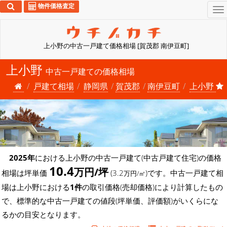
物件価格査定
To
na
上小野の中古一戸建て価格相場 [賀茂郡 南伊豆町]
上小野
中古一戸建ての価格相場
戸建て相場
静岡県
賀茂郡
南伊豆町
上小野
2025年
における上小野の中古一戸建て(中古戸建て住宅)の価格
10.4
万円/坪
相場は坪単価
(3.2
)です。中古一戸建て相
万円/㎡
場は上小野における
1件
の取引価格(売却価格)により計算したもの
で、標準的な中古一戸建ての値段(坪単価、評価額)がいくらにな
るかの目安となります。