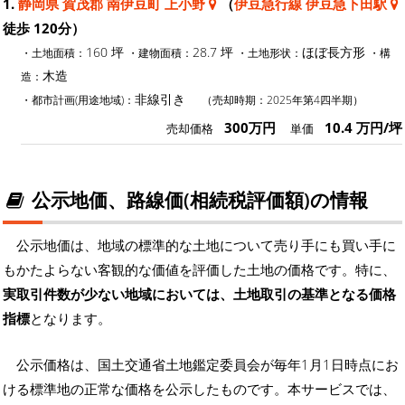
1.
静岡県 賀茂郡 南伊豆町 上小野
（
伊豆急行線 伊豆急下田駅
徒歩 120分）
160 坪
28.7 坪
ほぼ長方形
・土地面積：
・建物面積：
・土地形状：
・構
木造
造：
非線引き
・都市計画(用途地域)：
（売却時期：2025年第4四半期）
300万円
10.4 万円/坪
売却価格
単価
公示地価、路線価(相続税評価額)の情報
公示地価は、地域の標準的な土地について売り手にも買い手に
もかたよらない客観的な価値を評価した土地の価格です。特に、
実取引件数が少ない地域においては、土地取引の基準となる価格
指標
となります。
公示価格は、国土交通省土地鑑定委員会が毎年1月1日時点にお
ける標準地の正常な価格を公示したものです。本サービスでは、