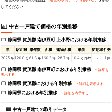
してください。
中古一戸建て価格の年別推移
静岡県 賀茂郡 南伊豆町 上小野における年別推移
年
駅距離
築年数
面積
建物面積
単価
変動率
件数
2025
120.0
61.8
160.3
28.7
10.4
-
1
年
分
年
坪
坪
万円/坪
件
静岡県 賀茂郡 南伊豆町における年別推移
詳細を
表示する
静岡県 賀茂郡における年別推移
詳細を表示する
静岡県における年別推移
詳細を表示する
中古一戸建ての取引データ