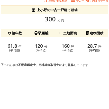
土地の価格相場
中古一戸建ての
取引データ
上小野の中古一戸建て相場
300
万円
築年数
駅距離
土地面積
建物面積
61.8
120
160
28.7
年
分
坪
坪
(平均値)
(平均値)
(平均値)
(平均値)
この記事は
不動産鑑定士、宅地建物取引士により監修
しています