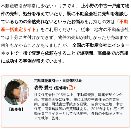
不動産取引が非常に少ないエリアです。
上小野の中古一戸建て物
件の売却、処分を考えていたり、既に不動産会社に売却を相談し
ているものの全然売れないといったお悩み
をお持ちの方は『
不動
産一括査定サイト
』をご利用ください。 従来、地方の不動産会社
では十分に客付けができず、物件の売却が難しかったり売却まで
何年もかかることがありましたが、
全国の不動産会社にインター
ネットで一括で査定を依頼をすることで短期間、高価格での売却
に成功する事例が増えています
。
宅地建物取引士・日商簿記2級
岩野 愛弓
(監修者)
注文住宅会社で15年以上、不動産売買、建築デザイン企
画、営業企画等に従事。 主に土地や中古住宅の売買契
約、金融・司法書士手続きを経験。
自身でも土地、中古
住宅、商業施設等の売買経験あり。 2016年より住宅・不
【監修者】
動産専門ライターとしても活動中。 多数の不動産メディ
アで執筆・監修。