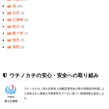
湊
(35)
石井
(2)
石廊崎
(3)
蛇石
(4)
蝶ケ野
(7)
青市
(7)
青野
(2)
ウチノカチの安心・安全への取り組み
ウチノカチは、国土交通省 土地鑑定委員会の取引情報提供制度によ
り収集された最新の不動産取引データに基づく相場情報を提供しま
す。