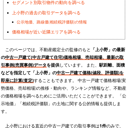
セグメント別取引物件の動向を調べる
上小野の過去の取引データを調べる
公示地価、路線価(相続税評価額)の情報
価格相場が近い近隣エリアを調べる
このページでは、不動産鑑定士の監修のもと
「上小野」の最新
の
中古一戸建て(中古戸建て住宅)価格相場、売却相場、最新の取
引事例(売買事例)データ
を提供
しています。 また、
駅距離、面積
などを指定して「上小野」の
中古一戸建て価格(値段、評価額)を
即座に計算(査定)
することもできます。 中古一戸建て価格相場(実
勢価格、売却相場)の推移・動向や、ランキング情報など、不動産
の価格相場を調べるためにご活用いただくことができます。
「公
示地価」「相続税評価額」の土地に関する公的情報も提供しま
す。
上小野における直近の中古一戸建ての取引事例は
1件
のみで、