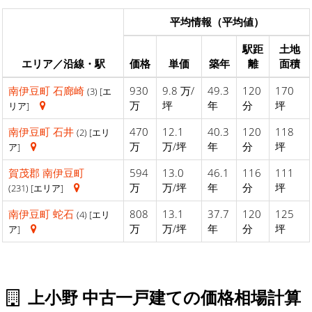
平均情報（平均値）
駅距
土地
エリア／沿線・駅
価格
単価
築年
離
面積
南伊豆町
石廊崎
930
9.8 万/
49.3
120
170
(3) [エ
万
坪
年
分
坪
リア]
南伊豆町
石井
470
12.1
40.3
120
118
(2) [エリ
万
万/坪
年
分
坪
ア]
賀茂郡
南伊豆町
594
13.0
46.1
116
111
万
万/坪
年
分
坪
(231) [エリア]
南伊豆町
蛇石
808
13.1
37.7
120
125
(4) [エリ
万
万/坪
年
分
坪
ア]
上小野 中古一戸建ての価格相場計算