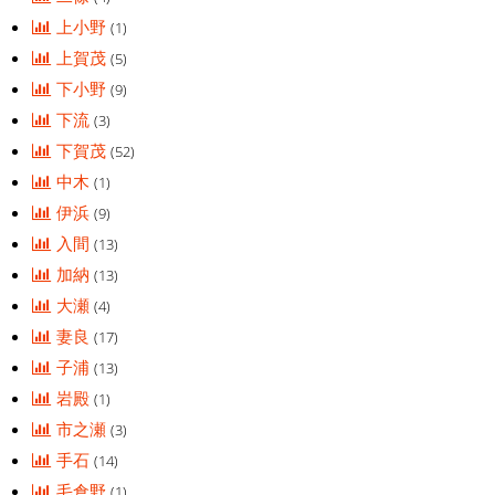
上小野
(1)
上賀茂
(5)
下小野
(9)
下流
(3)
下賀茂
(52)
中木
(1)
伊浜
(9)
入間
(13)
加納
(13)
大瀬
(4)
妻良
(17)
子浦
(13)
岩殿
(1)
市之瀬
(3)
手石
(14)
毛倉野
(1)