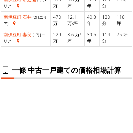
万
坪
年
分
リア]
南伊豆町
石井
470
12.1
40.3
120
118
(2) [エリ
万
万/坪
年
分
坪
ア]
南伊豆町
妻良
229
8.6 万/
39.5
114
75 坪
(17) [エ
万
坪
年
分
リア]
一條 中古一戸建ての価格相場計算