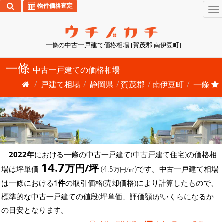
物件価格査定
To
na
一條の中古一戸建て価格相場 [賀茂郡 南伊豆町]
一條
中古一戸建ての価格相場
戸建て相場
静岡県
賀茂郡
南伊豆町
一條
2022年
における一條の中古一戸建て(中古戸建て住宅)の価格相
14.7
万円/坪
場は坪単価
(4.5
)です。中古一戸建て相場
万円/㎡
は一條における
1件
の取引価格(売却価格)により計算したもので、
標準的な中古一戸建ての値段(坪単価、評価額)がいくらになるか
の目安となります。