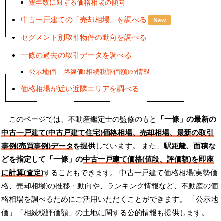
築年数に対する価格相場の傾向
中古一戸建ての「売却相場」を調べる
New
セグメント別取引物件の動向を調べる
一條の過去の取引データを調べる
公示地価、路線価(相続税評価額)の情報
価格相場が近い近隣エリアを調べる
このページでは、不動産鑑定士の監修のもと
「一條」の最新の
中古一戸建て(中古戸建て住宅)価格相場、売却相場、最新の取引
事例(売買事例)データ
を提供
しています。 また、
駅距離、面積な
どを指定して「一條」の
中古一戸建て価格(値段、評価額)を即座
に計算(査定)
することもできます。 中古一戸建て価格相場(実勢価
格、売却相場)の推移・動向や、ランキング情報など、不動産の価
格相場を調べるためにご活用いただくことができます。
「公示地
価」「相続税評価額」の土地に関する公的情報も提供します。