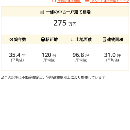
土地の価格相場
中古一戸建ての
取引データ
一條の中古一戸建て相場
275
万円
築年数
駅距離
土地面積
建物面積
35.4
120
96.8
31.0
年
分
坪
坪
(平均値)
(平均値)
(平均値)
(平均値)
この記事は
不動産鑑定士、宅地建物取引士により監修
しています