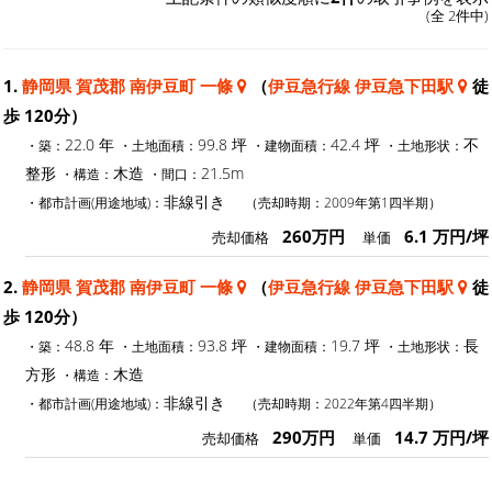
(全 2件中)
1.
静岡県 賀茂郡 南伊豆町 一條
（
伊豆急行線 伊豆急下田駅
徒
歩 120分）
22.0 年
99.8 坪
42.4 坪
不
・築：
・土地面積：
・建物面積：
・土地形状：
整形
木造
21.5m
・構造：
・間口：
非線引き
・都市計画(用途地域)：
（売却時期：2009年第1四半期）
260万円
6.1 万円/坪
売却価格
単価
2.
静岡県 賀茂郡 南伊豆町 一條
（
伊豆急行線 伊豆急下田駅
徒
歩 120分）
48.8 年
93.8 坪
19.7 坪
長
・築：
・土地面積：
・建物面積：
・土地形状：
方形
木造
・構造：
非線引き
・都市計画(用途地域)：
（売却時期：2022年第4四半期）
290万円
14.7 万円/坪
売却価格
単価