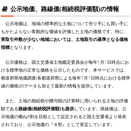
公示地価、路線価(相続税評価額)の情報
公示地価は、地域の標準的な土地について売り手にも買い手に
もかたよらない客観的な価値を評価した土地の価格です。特に、
実取引件数が少ない地域においては、土地取引の基準となる価格
指標
となります。
公示価格は、国土交通省土地鑑定委員会が毎年1月1日時点にお
ける標準地の正常な価格を公示したものです。本サービスでは、
都道府県地価調査(各都道府県による毎年7月1日時点における標準
値の価格)のデータも加えて最新の情報を提供しています。
また、土地の相続税や贈与税の計算時に用いられる土地の評価
額である
路線価(相続税評価額)も提供
しています。路線価は、公
示地価の概ね8割を目処として設定されると国土交通省より発表
されており、公示地価の『８割』として算定しています。