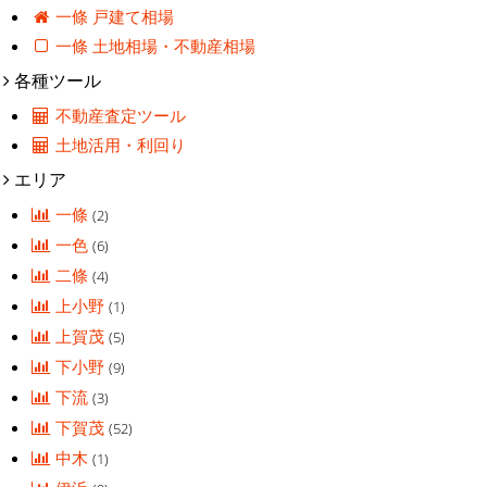
一條 戸建て相場
一條 土地相場・不動産相場
各種ツール
不動産査定ツール
土地活用・利回り
エリア
一條
(2)
一色
(6)
二條
(4)
上小野
(1)
上賀茂
(5)
下小野
(9)
下流
(3)
下賀茂
(52)
中木
(1)