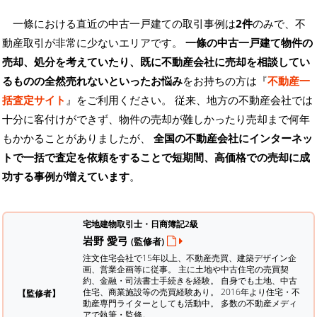
一條における直近の中古一戸建ての取引事例は
2件
のみで、不
動産取引が非常に少ないエリアです。
一條の中古一戸建て物件の
売却、処分を考えていたり、既に不動産会社に売却を相談してい
るものの全然売れないといったお悩み
をお持ちの方は『
不動産一
括査定サイト
』をご利用ください。 従来、地方の不動産会社では
十分に客付けができず、物件の売却が難しかったり売却まで何年
もかかることがありましたが、
全国の不動産会社にインターネッ
トで一括で査定を依頼をすることで短期間、高価格での売却に成
功する事例が増えています
。
宅地建物取引士・日商簿記2級
岩野 愛弓
(監修者)
注文住宅会社で15年以上、不動産売買、建築デザイン企
画、営業企画等に従事。 主に土地や中古住宅の売買契
約、金融・司法書士手続きを経験。
自身でも土地、中古
住宅、商業施設等の売買経験あり。 2016年より住宅・不
【監修者】
動産専門ライターとしても活動中。 多数の不動産メディ
アで執筆・監修。