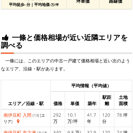
坪単価
路線価
平均徒歩- 分 | 平均地価-
万/坪
一條と価格相場が近い近隣エリアを
調べる
一條には、このエリアの中古一戸建て価格相場と近い次のよう
なエリア、沿線・駅があります。
平均情報（平均値）
駅距
土地
エリア／沿線・駅
価格
単価
築年
離
面積
南伊豆町
入間
292
10.1
41.7
120
78 坪
(13) [エ
万
万/坪
年
分
リア]
南伊豆町
市之瀬
340
9.8 万/
32.9
120
74 坪
(3) [エ