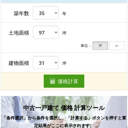
築年数
年
土地面積
坪
単位：
坪
㎡
建物面積
坪
価格計算
中古一戸建て 価格 計算ツール
「条件選択」から条件を選択し、「計算する」ボタンを押すと算
定結果がここに表示されます。