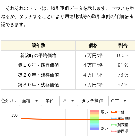
それぞれのドットは、取引事例データを示します。 マウスを重
ねるか、タッチすることにより用途地域等の取引事例の詳細を確
認できます。
築年数
価格
割合
新築時の平均価格
5 万円/坪
100 %
築１０年・残存価値
4 万円/坪
81 %
築２０年・残存価値
4 万円/坪
78 %
築３０年・残存価値
5 万円/坪
92 %
色分け：
単位：
タッチ操作：
面積
坪
OFF
広い
一條
150
南伊豆町
賀茂郡
狭い
静岡県