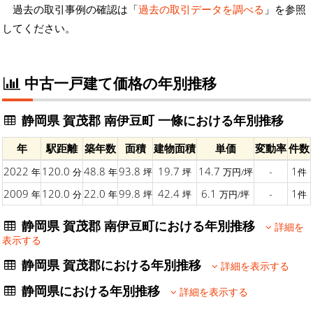
過去の取引事例の確認は「
過去の取引データを調べる
」を参照
してください。
中古一戸建て価格の年別推移
静岡県 賀茂郡 南伊豆町 一條における年別推移
年
駅距離
築年数
面積
建物面積
単価
変動率
件数
2022
120.0
48.8
93.8
19.7
14.7
-
1
年
分
年
坪
坪
万円/坪
件
2009
120.0
22.0
99.8
42.4
6.1
-
1
年
分
年
坪
坪
万円/坪
件
静岡県 賀茂郡 南伊豆町における年別推移
詳細を
表示する
静岡県 賀茂郡における年別推移
詳細を表示する
静岡県における年別推移
詳細を表示する