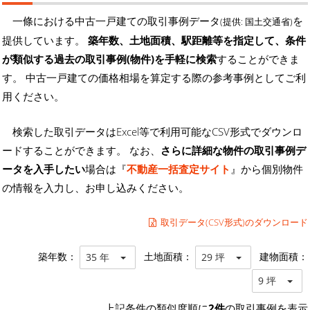
一條における中古一戸建ての取引事例データ
を
(提供: 国土交通省)
提供しています。
築年数、土地面積、駅距離等を指定して、条件
が類似する過去の取引事例(物件)を手軽に検索
することができま
す。 中古一戸建ての価格相場を算定する際の参考事例としてご利
用ください。
検索した取引データはExcel等で利用可能なCSV形式でダウンロ
ードすることができます。 なお、
さらに詳細な物件の取引事例デ
ータを入手したい
場合は『
不動産一括査定サイト
』から個別物件
の情報を入力し、お申し込みください。
取引データ(CSV形式)のダウンロード
築年数：
土地面積：
建物面積：
35 年
29 坪
9 坪
上記条件の類似度順に
2件
の取引事例を表示