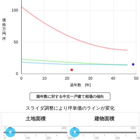
100
価格 万円/坪
50
0
0
10
20
30
40
50
築年数 [年]
築年数に対する中古一戸建て相場の傾向
スライダ調整により坪単価のラインが変化
土地面積
建物面積
0
29
300
0
9
300
0
100
200
300
0
100
200
30