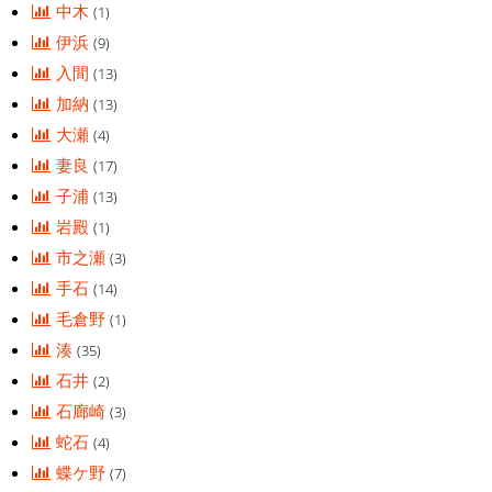
中木
(1)
伊浜
(9)
入間
(13)
加納
(13)
大瀬
(4)
妻良
(17)
子浦
(13)
岩殿
(1)
市之瀬
(3)
手石
(14)
毛倉野
(1)
湊
(35)
石井
(2)
石廊崎
(3)
蛇石
(4)
蝶ケ野
(7)