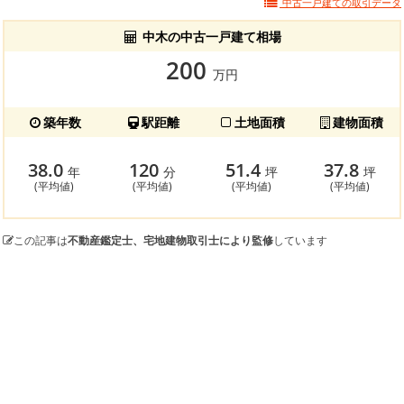
中古一戸建ての
取引データ
中木の中古一戸建て相場
200
万円
築年数
駅距離
土地面積
建物面積
38.0
120
51.4
37.8
年
分
坪
坪
(平均値)
(平均値)
(平均値)
(平均値)
この記事は
不動産鑑定士、宅地建物取引士により監修
しています