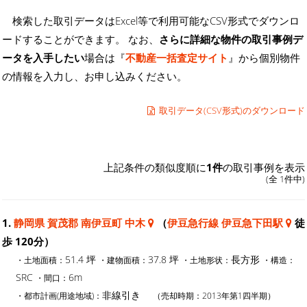
検索した取引データはExcel等で利用可能なCSV形式でダウンロ
ードすることができます。 なお、
さらに詳細な物件の取引事例デ
ータを入手したい
場合は『
不動産一括査定サイト
』から個別物件
の情報を入力し、お申し込みください。
取引データ(CSV形式)のダウンロード
上記条件の類似度順に
1件
の取引事例を表示
(全 1件中)
1.
静岡県 賀茂郡 南伊豆町 中木
（
伊豆急行線 伊豆急下田駅
徒
歩 120分）
51.4 坪
37.8 坪
長方形
・土地面積：
・建物面積：
・土地形状：
・構造：
SRC
6m
・間口：
非線引き
・都市計画(用途地域)：
（売却時期：2013年第1四半期）