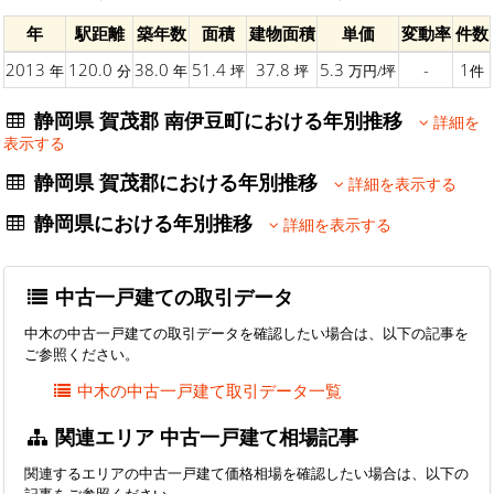
年
駅距離
築年数
面積
建物面積
単価
変動率
件数
2013
120.0
38.0
51.4
37.8
5.3
-
1
年
分
年
坪
坪
万円/坪
件
静岡県 賀茂郡 南伊豆町における年別推移
詳細を
表示する
静岡県 賀茂郡における年別推移
詳細を表示する
静岡県における年別推移
詳細を表示する
中古一戸建ての取引データ
中木の中古一戸建ての取引データを確認したい場合は、以下の記事を
ご参照ください。
中木の中古一戸建て取引データ一覧
関連エリア 中古一戸建て相場記事
関連するエリアの中古一戸建て価格相場を確認したい場合は、以下の
記事をご参照ください。