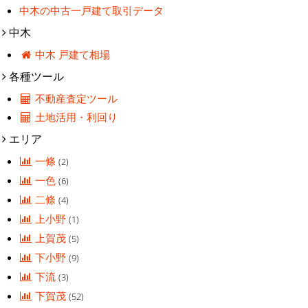
中木の中古一戸建て取引データ
中木
中木 戸建て相場
各種ツール
不動産査定ツール
土地活用・利回り
エリア
一條
(2)
一色
(6)
二條
(4)
上小野
(1)
上賀茂
(5)
下小野
(9)
下流
(3)
下賀茂
(52)