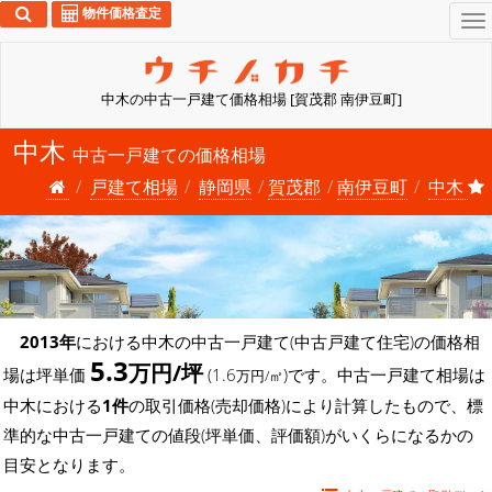
物件価格査定
To
na
中木の中古一戸建て価格相場 [賀茂郡 南伊豆町]
中木
中古一戸建ての価格相場
戸建て相場
静岡県
賀茂郡
南伊豆町
中木
2013年
における中木の中古一戸建て(中古戸建て住宅)の価格相
5.3
万円/坪
場は坪単価
(1.6
)です。中古一戸建て相場は
万円/㎡
中木における
1件
の取引価格(売却価格)により計算したもので、標
準的な中古一戸建ての値段(坪単価、評価額)がいくらになるかの
目安となります。