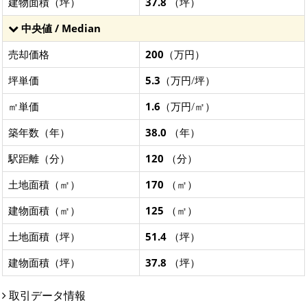
建物面積（坪）
37.8
（坪）
中央値 / Median
売却価格
200
（万円）
坪単価
5.3
（万円/坪）
㎡単価
1.6
（万円/㎡）
築年数（年）
38.0
（年）
駅距離（分）
120
（分）
土地面積（㎡）
170
（㎡）
建物面積（㎡）
125
（㎡）
土地面積（坪）
51.4
（坪）
建物面積（坪）
37.8
（坪）
取引データ情報