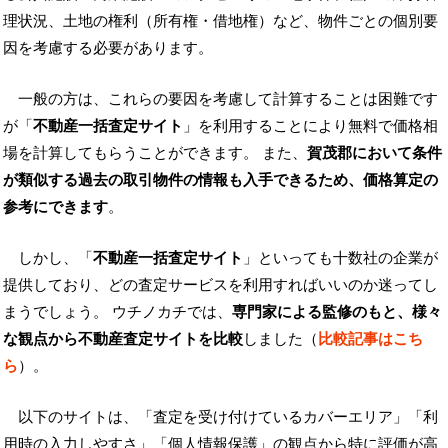
理状況、土地の権利（所有権・借地権）など、物件ごとの個別要
因を考慮する必要があります。
一般の方は、これらの要因を考慮して計算することは困難です
が「
不動産一括査定サイト
」を利用することにより無料で価格相
場を計算してもらうことができます。 また、
賀茂郡において条件
が類似する過去の取引物件の情報も入手できるため、価格算定の
参考にできます
。
しかし、「
不動産一括査定サイト
」といっても十数社の企業が
提供しており、どの査定サービスを利用すればいいのか迷ってし
まうでしょう。 ウチノカチでは、
専門家による監修のもと、様々
な観点から不動産査定サイトを比較
しました（
比較記事はこち
ら
）。
以下のサイトは、「査定を受け付けているカバーエリア」「利
用時の入力しやすさ」「個人情報保護」の観点から特に評価が高