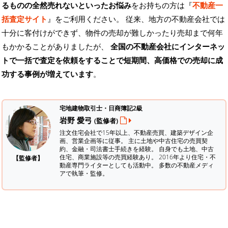
るものの全然売れないといったお悩み
をお持ちの方は『
不動産一
括査定サイト
』をご利用ください。 従来、地方の不動産会社では
十分に客付けができず、物件の売却が難しかったり売却まで何年
もかかることがありましたが、
全国の不動産会社にインターネッ
トで一括で査定を依頼をすることで短期間、高価格での売却に成
功する事例が増えています
。
宅地建物取引士・日商簿記2級
岩野 愛弓
(監修者)
注文住宅会社で15年以上、不動産売買、建築デザイン企
画、営業企画等に従事。 主に土地や中古住宅の売買契
約、金融・司法書士手続きを経験。
自身でも土地、中古
住宅、商業施設等の売買経験あり。 2016年より住宅・不
【監修者】
動産専門ライターとしても活動中。 多数の不動産メディ
アで執筆・監修。