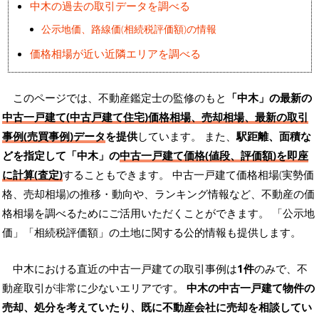
中木の過去の取引データを調べる
公示地価、路線価(相続税評価額)の情報
価格相場が近い近隣エリアを調べる
このページでは、不動産鑑定士の監修のもと
「中木」の最新の
中古一戸建て(中古戸建て住宅)価格相場、売却相場、最新の取引
事例(売買事例)データ
を提供
しています。 また、
駅距離、面積な
どを指定して「中木」の
中古一戸建て価格(値段、評価額)を即座
に計算(査定)
することもできます。 中古一戸建て価格相場(実勢価
格、売却相場)の推移・動向や、ランキング情報など、不動産の価
格相場を調べるためにご活用いただくことができます。
「公示地
価」「相続税評価額」の土地に関する公的情報も提供します。
中木における直近の中古一戸建ての取引事例は
1件
のみで、不
動産取引が非常に少ないエリアです。
中木の中古一戸建て物件の
売却、処分を考えていたり、既に不動産会社に売却を相談してい