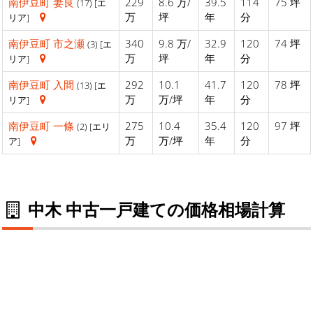
南伊豆町
妻良
229
8.6 万/
39.5
114
75 坪
(17) [エ
万
坪
年
分
リア]
南伊豆町
市之瀬
340
9.8 万/
32.9
120
74 坪
(3) [エ
万
坪
年
分
リア]
南伊豆町
入間
292
10.1
41.7
120
78 坪
(13) [エ
万
万/坪
年
分
リア]
南伊豆町
一條
275
10.4
35.4
120
97 坪
(2) [エリ
万
万/坪
年
分
ア]
中木 中古一戸建ての価格相場計算