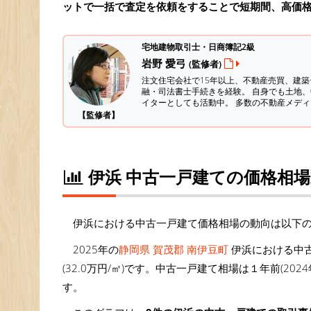
ットで一括で査定を依頼をすることで短期間、高価
宅地建物取引士・日商簿記2級
岩野 愛弓
(監修者)
注文住宅会社で15年以上、不動産売買、建
融・司法書士手続きを経験。
自身でも土地、
イターとしても活動中。 多数の不動産メデ
【監修者】
伊浜 中古一戸建ての価格相
伊浜における中古一戸建て価格相場の動向は以下
2025年の
静岡県 賀茂郡 南伊豆町
伊浜における中古
(32.0万円/㎡)です。中古一戸建て相場は１年前(202
す。