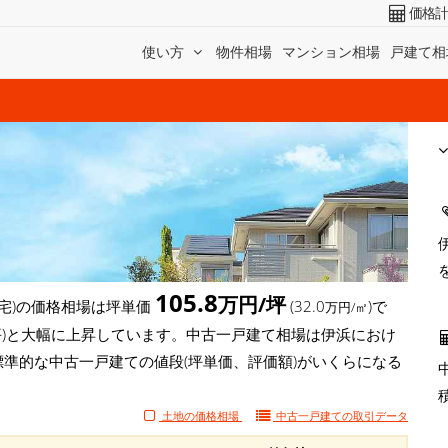
価格
使い方
物件相場
マンション相場
戸建て相
105.8
万円/坪
宅)の価格相場は坪単価
(32.0
)で
万円/㎡
万円/坪)と大幅に上昇しています。中古一戸建て相場は伊浜におけ
標準的な中古一戸建ての値段(坪単価、評価額)がいくらになる
土地の価格相場
中古一戸建ての
取引データ