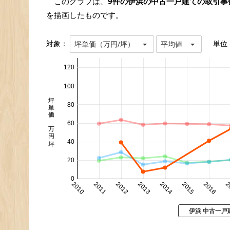
このグラフは、
9件の伊浜の中古一戸建ての取引事
を描画したものです。
対象：
単位
坪単価（万円/坪）
平均値
120
100
坪単価 万円/坪
80
60
40
20
0
2010
2011
2012
2013
2014
2015
2016
2
伊浜 中古一戸