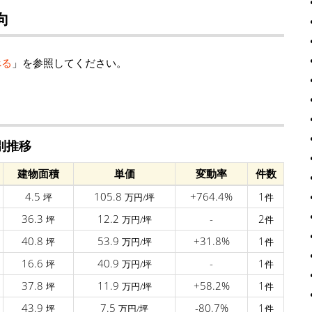
向
べる
」を参照してください。
別推移
建物面積
単価
変動率
件数
4.5
105.8
+764.4%
1
坪
万円/坪
件
36.3
12.2
-
2
坪
万円/坪
件
40.8
53.9
+31.8%
1
坪
万円/坪
件
16.6
40.9
-
1
坪
万円/坪
件
37.8
11.9
+58.2%
1
坪
万円/坪
件
43.9
7.5
-80.7%
1
坪
万円/坪
件