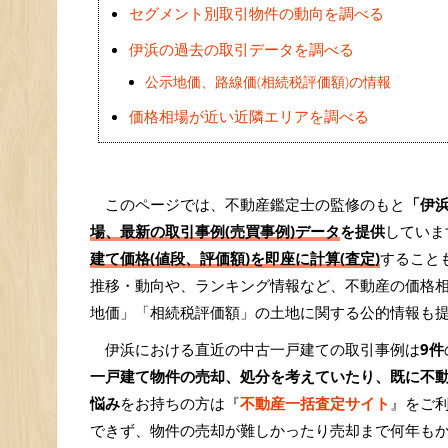
セグメント別取引物件の動向を調べる
伊浜の過去の取引データを調べる
公示地価、路線価(相続税評価額)の情報
価格相場が近い近隣エリアを調べる
このページでは、不動産鑑定士の監修のもと
「伊
場、最新の取引事例(売買事例)データ
を提供
していま
建て価格(値段、評価額)を即座に計算(査定)
すること
推移・動向や、ランキング情報など、不動産の価格
地価」「相続税評価額」の土地に関する公的情報も
伊浜における直近の中古一戸建ての取引事例は
9件
一戸建て物件の売却、処分を考えていたり、既に不
悩み
をお持ちの方は『
不動産一括査定サイト
』をご
できず、物件の売却が難しかったり売却まで何年も