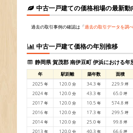
中古一戸建ての価格相場の最新動
過去の取引事例の確認は「
過去の取引データを調
中古一戸建て価格の年別推移
静岡県 賀茂郡 南伊豆町 伊浜における年
年
駅距離
築年数
面積
2025
120.0
34.3
229.9
年
分
年
坪
2024
120.0
43.3
65.0
年
分
年
坪
2017
120.0
10.5
574.8
年
分
年
坪
2016
120.0
17.3
299.5
年
分
年
坪
2014
120.0
25.0
99.8
年
分
年
坪
2013
120.0
40.3
66.6
年
分
年
坪