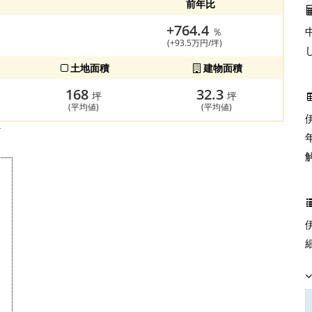
前年比
+764.4
％
(+93.5万円/坪)
土地面積
建物面積
168
32.3
坪
坪
(平均値)
(平均値)
す