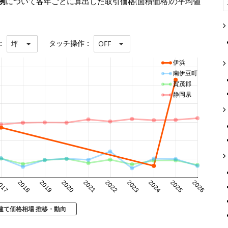
例
について各年ごとに算出した取引価格(面積価格)の平均値
：
タッチ操作：
坪
OFF
伊浜
南伊豆町
賀茂郡
静岡県
017
2018
2019
2020
2021
2022
2023
2024
2025
2026
建て価格相場 推移・動向