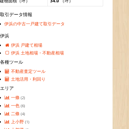
建物面積（坪）
34.0
（坪）
取引データ情報
伊浜の中古一戸建て取引データ
伊浜
伊浜 戸建て相場
伊浜 土地相場・不動産相場
各種ツール
不動産査定ツール
土地活用・利回り
エリア
一條
(2)
一色
(6)
二條
(4)
上小野
(1)