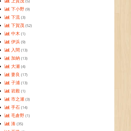
上賀茂
(5)
下小野
(9)
下流
(3)
下賀茂
(52)
中木
(1)
伊浜
(9)
入間
(13)
加納
(13)
大瀬
(4)
妻良
(17)
子浦
(13)
岩殿
(1)
市之瀬
(3)
手石
(14)
毛倉野
(1)
湊
(35)