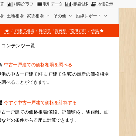
計算
相場グラフ
取引データ
相場推移
地価公示
場
土地相場
家賃相場
その他
沿線レポート
戸建て相場
静岡県
賀茂郡
南伊豆町
伊浜
コンテンツ一覧
中古一戸建ての価格相場を調べる
伊浜の中古一戸建て(中古戸建て住宅)の最新の価格相場
を調べることができます。
今すぐ中古一戸建て価格を計算する
中古一戸建ての価格相場(値段、評価額)を、駅距離、面
積などの条件から即座に計算できます。