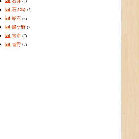
石井
(2)
石廊崎
(3)
蛇石
(4)
蝶ケ野
(7)
青市
(7)
青野
(2)