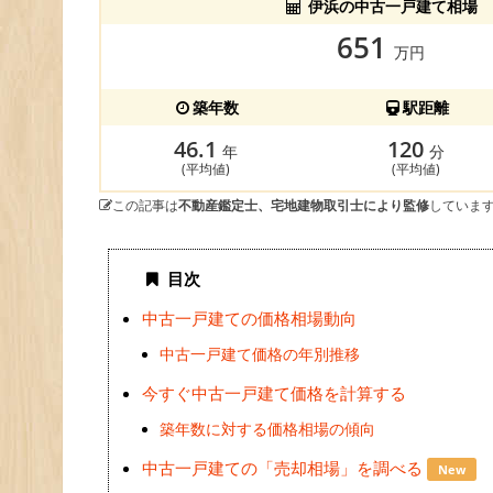
伊浜の中古一戸建て相場
651
万円
築年数
駅距離
46.1
120
年
分
(平均値)
(平均値)
この記事は
不動産鑑定士、宅地建物取引士により監修
していま
目次
中古一戸建ての価格相場動向
中古一戸建て価格の年別推移
今すぐ中古一戸建て価格を計算する
築年数に対する価格相場の傾向
中古一戸建ての「売却相場」を調べる
New