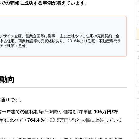
格での売却に成功する事例が増えています
。
築デザイン企画、営業企画等に従事。 主に土地や中古住宅の売買契約、金
中古住宅、商業施設等の売買経験あり。 2016年より住宅・不動産専門ラ
ィアで執筆・監修。
場動向
の通りです。
一戸建ての価格相場(平均取引価格)は坪単価
106万円/坪
4年)に比べて
+764.4％
( +93.5万円/坪)と大幅に上昇していま