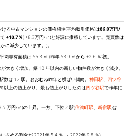
おける中古マンションの価格相場(平均取引価格)は
86.0万円/
べて
+10.7％
( +8.3万円/㎡)と好調に推移しています。売買数は
)と僅かに減少しています。)。
平均専有面積は 55.3 ㎡ (昨年 53.9 ㎡から +2.6 ％増)。
数が大きく増加、築 10 年以内の新しい物件数が大きく減少。
駅数は 12 駅。おおむね昨年と横ばい傾向。
神田駅
、
四ツ谷
0 ％以上の値上がり。最も値上がりしたのは
四ツ谷駅
で昨年に
+48.5 万円/㎡)の上昇。一方、下位 2 駅(
信濃町駅
、
新宿駅
)は
割合が 2021年 5.4 ％ → 2022年 9.8 ％)