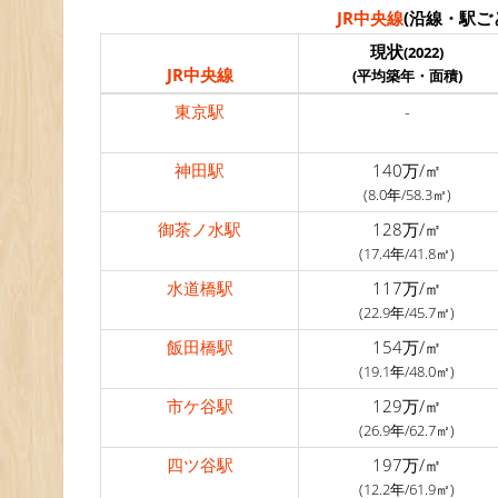
JR中央線
(沿線・駅ご
現状
(2022)
JR中央線
(平均築年・面積)
東京駅
-
神田駅
140万/㎡
(8.0年/58.3㎡)
御茶ノ水駅
128万/㎡
(17.4年/41.8㎡)
水道橋駅
117万/㎡
(22.9年/45.7㎡)
飯田橋駅
154万/㎡
(19.1年/48.0㎡)
市ケ谷駅
129万/㎡
(26.9年/62.7㎡)
四ツ谷駅
197万/㎡
(12.2年/61.9㎡)