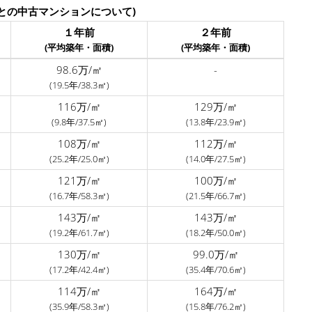
との中古マンションについて)
１年前
２年前
(平均築年・面積)
(平均築年・面積)
98.6万/㎡
-
(19.5年/38.3㎡)
116万/㎡
129万/㎡
(9.8年/37.5㎡)
(13.8年/23.9㎡)
108万/㎡
112万/㎡
(25.2年/25.0㎡)
(14.0年/27.5㎡)
121万/㎡
100万/㎡
(16.7年/58.3㎡)
(21.5年/66.7㎡)
143万/㎡
143万/㎡
(19.2年/61.7㎡)
(18.2年/50.0㎡)
130万/㎡
99.0万/㎡
(17.2年/42.4㎡)
(35.4年/70.6㎡)
114万/㎡
164万/㎡
(35.9年/58.3㎡)
(15.8年/76.2㎡)