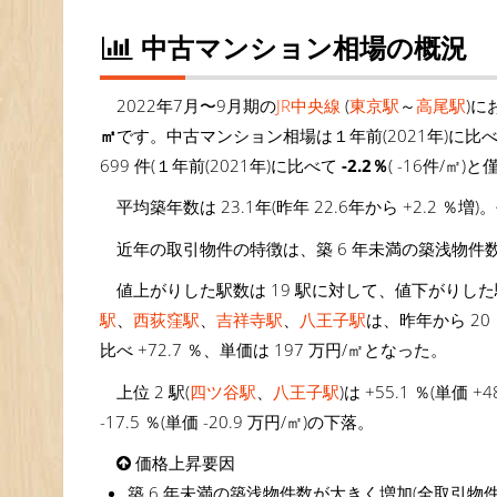
中古マンション相場の概況
2022年7月〜9月期の
JR中央線
(
東京駅
～
高尾駅
)に
㎡
です。中古マンション相場は１年前(2021年)に比
699 件(１年前(2021年)に比べて
-2.2％
( -16件/㎡
平均築年数は 23.1年(昨年 22.6年から +2.2 ％増)。
近年の取引物件の特徴は、築 6 年未満の築浅物件
値上がりした駅数は 19 駅に対して、値下がりした
駅
、
西荻窪駅
、
吉祥寺駅
、
八王子駅
は、昨年から 2
比べ +72.7 ％、単価は 197 万円/㎡となった。
上位 2 駅(
四ツ谷駅
、
八王子駅
)は +55.1 ％(単価 
-17.5 ％(単価 -20.9 万円/㎡)の下落。
価格上昇要因
築 6 年未満の築浅物件数が大きく増加(全取引物件に占める