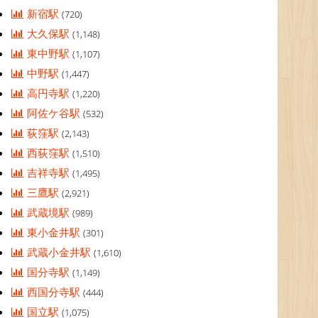
新宿駅
(720)
大久保駅
(1,148)
東中野駅
(1,107)
中野駅
(1,447)
高円寺駅
(1,220)
阿佐ケ谷駅
(532)
荻窪駅
(2,143)
西荻窪駅
(1,510)
吉祥寺駅
(1,495)
三鷹駅
(2,921)
武蔵境駅
(989)
東小金井駅
(301)
武蔵小金井駅
(1,610)
国分寺駅
(1,149)
西国分寺駅
(444)
国立駅
(1,075)