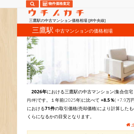
物件価格査定
三鷹駅の中古マンション価格相場 [JR中央線]
三鷹駅
中古マンションの価格相場
2026年
における三鷹駅の中古マンション(集合住宅
)です。１年前(2025年)に比べて
+8.5％
( +7.
円/坪
における
71件
の取引価格(売却価格)により計算した
くらになるかの目安となります。