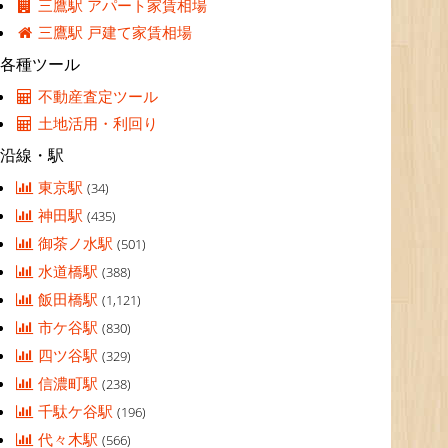
三鷹駅 アパート家賃相場
三鷹駅 戸建て家賃相場
各種ツール
不動産査定ツール
土地活用・利回り
沿線・駅
東京駅
(34)
神田駅
(435)
御茶ノ水駅
(501)
水道橋駅
(388)
飯田橋駅
(1,121)
市ケ谷駅
(830)
四ツ谷駅
(329)
信濃町駅
(238)
千駄ケ谷駅
(196)
代々木駅
(566)