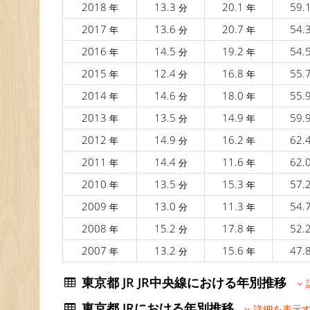
2018
13.3
20.1
59.
年
分
年
2017
13.6
20.7
54.
年
分
年
2016
14.5
19.2
54.
年
分
年
2015
12.4
16.8
55.
年
分
年
2014
14.6
18.0
55.
年
分
年
2013
13.5
14.9
59.
年
分
年
2012
14.9
16.2
62.
年
分
年
2011
14.4
11.6
62.
年
分
年
2010
13.5
15.3
57.
年
分
年
2009
13.0
11.3
54.
年
分
年
2008
15.2
17.8
52.
年
分
年
2007
13.2
15.6
47.
年
分
年
東京都 JR JR中央線における年別推移
東京都 JRにおける年別推移
詳細を表示