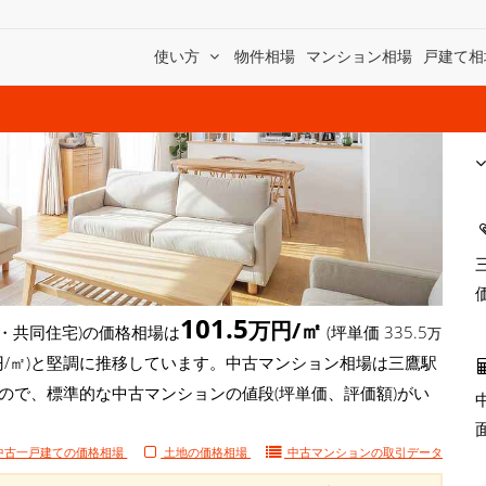
使い方
物件相場
マンション相場
戸建て相
101.5
万円/㎡
・共同住宅)の価格相場は
(坪単価 335.5
万
9万円/㎡)と堅調に推移しています。中古マンション相場は三鷹駅
もので、標準的な中古マンションの値段(坪単価、評価額)がい
中古一戸建ての価格相場
土地の価格相場
中古マンションの
取引データ