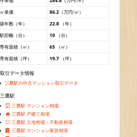
坪単価
284.8
（万円/坪）
㎡単価
86.2
（万円/㎡）
築年数（年）
22.8
（年）
駅距離（分）
10
（分）
専有面積（㎡）
65
（㎡）
専有面積（坪）
19.7
（坪）
取引データ情報
三鷹駅の中古マンション取引データ
三鷹駅
三鷹駅 マンション相場
三鷹駅 戸建て相場
三鷹駅 土地相場・不動産相場
三鷹駅 マンション家賃相場