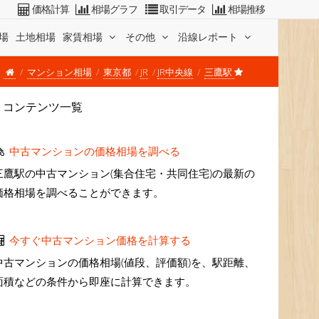
価格計算
相場グラフ
取引データ
相場推移
場
土地相場
家賃相場
その他
沿線レポート
マンション相場
東京都
JR
JR中央線
三鷹駅
コンテンツ一覧
中古マンションの価格相場を調べる
三鷹駅の中古マンション(集合住宅・共同住宅)の最新の
価格相場を調べることができます。
今すぐ中古マンション価格を計算する
中古マンションの価格相場(値段、評価額)を、駅距離、
面積などの条件から即座に計算できます。