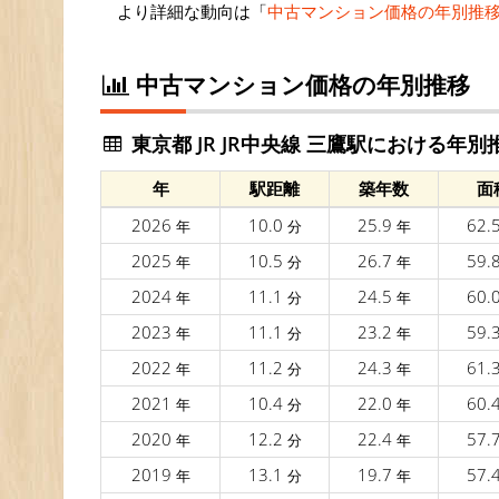
より詳細な動向は「
中古マンション価格の年別推
中古マンション価格の年別推移
東京都 JR JR中央線 三鷹駅における年別
年
駅距離
築年数
面
2026
10.0
25.9
62.
年
分
年
2025
10.5
26.7
59.
年
分
年
2024
11.1
24.5
60.
年
分
年
2023
11.1
23.2
59.
年
分
年
2022
11.2
24.3
61.
年
分
年
2021
10.4
22.0
60.
年
分
年
2020
12.2
22.4
57.
年
分
年
2019
13.1
19.7
57.
年
分
年