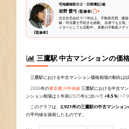
宅地建物取引士・日商簿記2級
岩野 愛弓
(監修者)
注文住宅会社で15年以上、不動産売買、建
融・司法書士手続きを経験。
自身でも土地、
イターとしても活動中。 多数の不動産メデ
【監修者】
三鷹駅 中古マンションの価
三鷹駅における中古マンション価格相場の動向は
2026年の
東京都 JR中央線
三鷹駅における中古マン
ンション相場は１年前(2025年)に比べて
+8.5％
( +
このグラフは、
2,921件の三鷹駅の中古マンショ
の平均値を描画したものです。