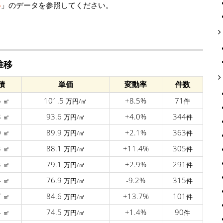
移
」のデータを参照してください。
推移
積
単価
変動率
件数
5
101.5
+8.5%
71
㎡
万円/㎡
件
8
93.6
+4.0%
344
㎡
万円/㎡
件
0
89.9
+2.1%
363
㎡
万円/㎡
件
3
88.1
+11.4%
305
㎡
万円/㎡
件
3
79.1
+2.9%
291
㎡
万円/㎡
件
4
76.9
-9.2%
315
㎡
万円/㎡
件
7
84.6
+13.7%
101
㎡
万円/㎡
件
4
74.5
+1.4%
90
㎡
万円/㎡
件