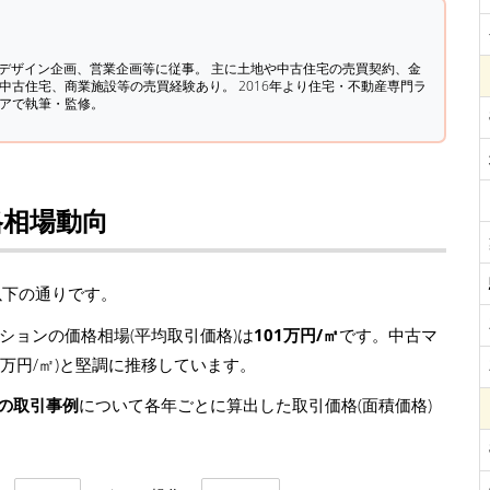
築デザイン企画、営業企画等に従事。 主に土地や中古住宅の売買契約、金
中古住宅、商業施設等の売買経験あり。 2016年より住宅・不動産専門ラ
ィアで執筆・監修。
格相場動向
以下の通りです。
ションの価格相場(平均取引価格)は
101万円/㎡
です。中古マ
7.9万円/㎡)と堅調に推移しています。
ンの取引事例
について各年ごとに算出した取引価格(面積価格)