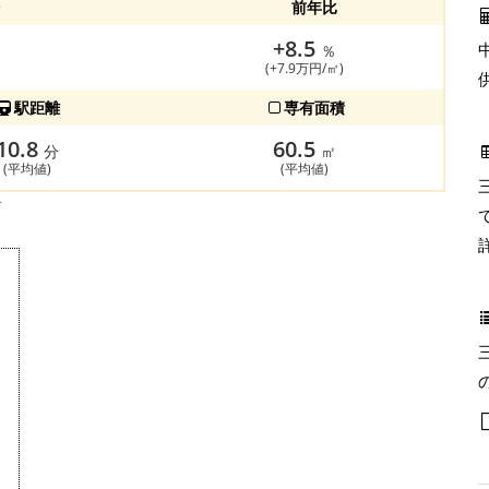
前年比
+8.5
％
(+7.9万円/㎡)
駅距離
専有面積
10.8
60.5
分
㎡
(平均値)
(平均値)
す