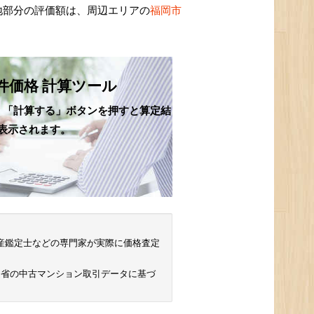
地部分の評価額は、周辺エリアの
福岡市
件価格 計算ツール
、「計算する」ボタンを押すと算定結
表示されます。
 不動産鑑定士などの専門家が実際に価格査定
通省の中古マンション取引データに基づ