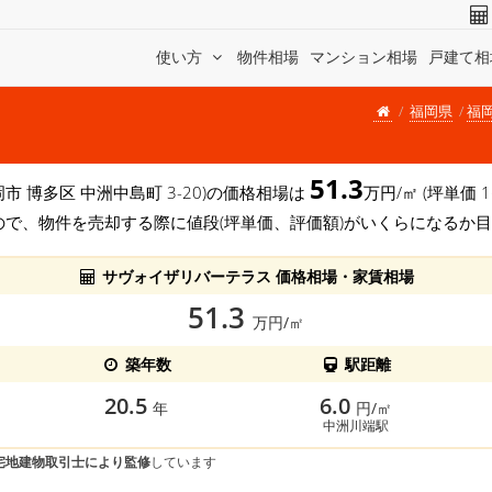
使い方
物件相場
マンション相場
戸建て相
福岡県
福
51.3
岡市 博多区 中洲中島町 3-20)の価格相場は
万円/㎡ (坪単価
ので、物件を売却する際に値段(坪単価、評価額)がいくらになるか
サヴォイザリバーテラス 価格相場・家賃相場
51.3
万円/㎡
築年数
駅距離
20.5
6.0
年
円/㎡
中洲川端駅
宅地建物取引士により監修
しています