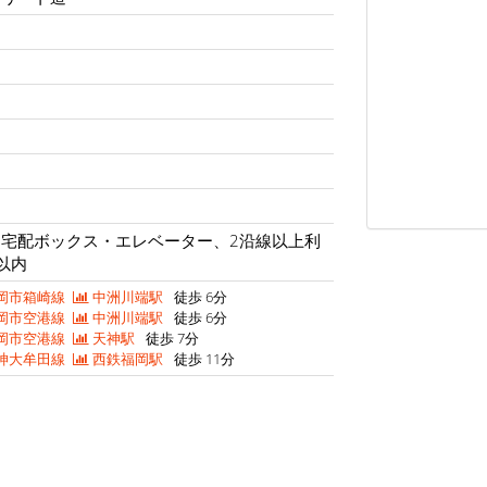
宅配ボックス・エレベーター、2沿線以上利
以内
岡市箱崎線
中洲川端駅
徒歩 6分
岡市空港線
中洲川端駅
徒歩 6分
岡市空港線
天神駅
徒歩 7分
神大牟田線
西鉄福岡駅
徒歩 11分