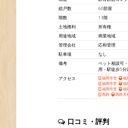
総戸数
60部屋
階数
13階
土地権利
所有権
用途地域
商業地域
管理会社
応和管理
駐車場
なし
備考
ペット相談可・
用・駅徒歩5分
アクセス
福岡市営
福
福岡市営
福
福岡市営
福
西鉄
西鉄天
口コミ・評判