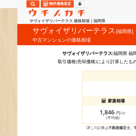
物件価格査定
サヴォイザリバーテラス 価格相場 | 福岡県
サヴォイザリバーテラス
[福岡県]
中古マンションの価格相場
サヴォイザリバーテラス
(福岡県 福
取引価格(売却価格)により計算したも
家賃相場
1,846
円/㎡
(平均値)
この記事は
不動産鑑定士、