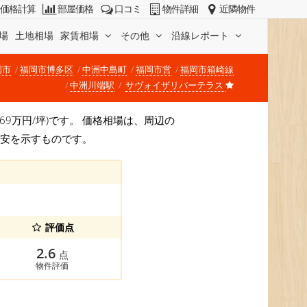
価格計算
部屋価格
口コミ
物件詳細
近隣物件
場
土地相場
家賃相場
その他
沿線レポート
岡市
福岡市博多区
中洲中島町
福岡市営
福岡市箱崎線
中洲川端駅
サヴォイザリバーテラス
 169万円/坪)です。 価格相場は、周辺の
目安を示すものです。
評価点
2.6
点
物件評価