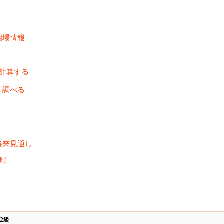
相場情報
を計算する
を調べる
将来見通し
測)
2級