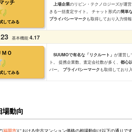
相場動向
(
福岡市
)における中古マンション価格の相場動向は以下の通りで