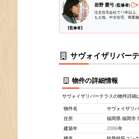
岩野 愛弓
(監修者)
注文住宅会社で15年以上
も土地、中古住宅、商業施
【監修者】
サヴォイザリバーテ
物件の詳細情報
サヴォイザリバーテラスの物件詳細
物件名
サヴォイザリ
住所
福岡県 福岡市 
建築年
2006年
構造
鉄骨鉄筋コン