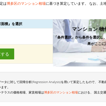
定は
博多区のマンション相場
に基づき算定しています。 なお、土
有面積』を選択
マンション 物
「条件選択」から条件を選択し
果がここに
算する
に対して回帰分析(Regression Analysis)を用いて算定したもので、
います。
ーテラスの価格相場、家賃相場は
博多区のマンション相場
における、 国土交