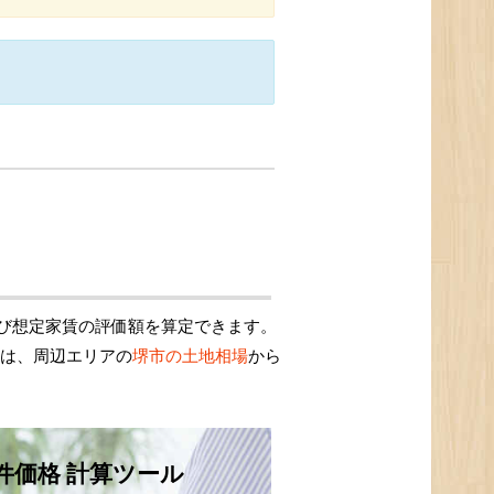
び想定家賃の評価額を算定できます。
額は、周辺エリアの
堺市の土地相場
から
件価格 計算ツール