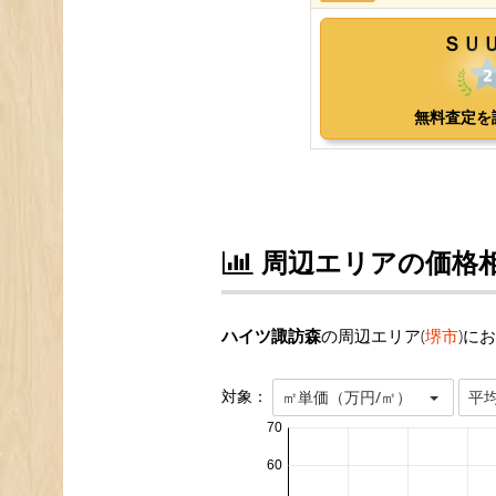
周辺エリアの価格
ハイツ諏訪森
の周辺エリア(
堺市
)に
対象：
㎡単価（万円/㎡）
平
70
60