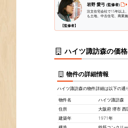
岩野 愛弓
(監修者)
注文住宅会社で15年以上
も土地、中古住宅、商業施
【監修者】
ハイツ諏訪森の価格
物件の詳細情報
ハイツ諏訪森の物件詳細は以下の通
物件名
ハイツ諏訪森
住所
大阪府 堺市 西
建築年
1971年
構造
鉄筋コンクリ