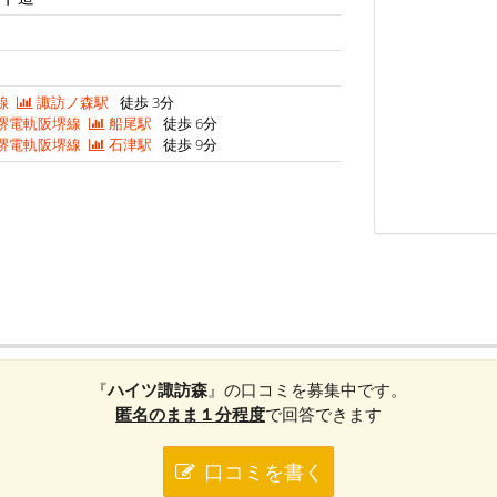
線
諏訪ノ森駅
徒歩 3分
堺電軌阪堺線
船尾駅
徒歩 6分
堺電軌阪堺線
石津駅
徒歩 9分
『
ハイツ諏訪森
』の口コミを募集中です。
匿名のまま１分程度
で回答できます
口コミを書く