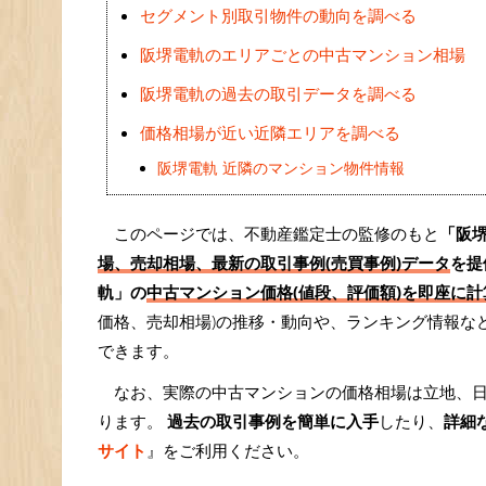
セグメント別取引物件の動向を調べる
阪堺電軌のエリアごとの中古マンション相場
阪堺電軌の過去の取引データを調べる
価格相場が近い近隣エリアを調べる
阪堺電軌 近隣のマンション物件情報
このページでは、不動産鑑定士の監修のもと
「阪
場、売却相場、最新の取引事例(売買事例)データ
を提
軌」の
中古マンション価格(値段、評価額)を即座に計算
価格、売却相場)の推移・動向や、ランキング情報な
できます。
なお、実際の中古マンションの価格相場は立地、
ります。
過去の取引事例を簡単に入手
したり、
詳細
サイト
』をご利用ください。