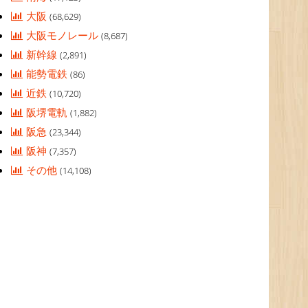
大阪
(68,629)
大阪モノレール
(8,687)
新幹線
(2,891)
能勢電鉄
(86)
近鉄
(10,720)
阪堺電軌
(1,882)
阪急
(23,344)
阪神
(7,357)
その他
(14,108)