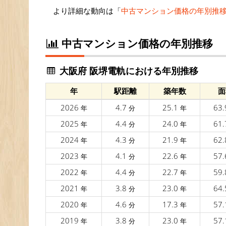
より詳細な動向は「
中古マンション価格の年別推
中古マンション価格の年別推移
大阪府 阪堺電軌における年別推移
年
駅距離
築年数
面
2026
4.7
25.1
63
年
分
年
2025
4.4
24.0
61
年
分
年
2024
4.3
21.9
62
年
分
年
2023
4.1
22.6
57
年
分
年
2022
4.4
22.7
59
年
分
年
2021
3.8
23.0
64
年
分
年
2020
4.6
17.3
57
年
分
年
2019
3.8
23.0
57
年
分
年