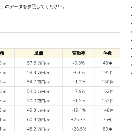
移
」のデータを参照してください。
積
単価
変動率
件数
.9
57.8
-0.8%
48
㎡
万円/㎡
件
.7
58.3
+6.6%
195
㎡
万円/㎡
件
.8
54.7
+1.2%
180
㎡
万円/㎡
件
.6
54.0
+7.9%
152
㎡
万円/㎡
件
.8
50.0
+1.5%
152
㎡
万円/㎡
件
.5
49.3
-19.1%
148
㎡
万円/㎡
件
.1
60.9
+26.3%
75
㎡
万円/㎡
件
.1
48.2
+28.5%
80
㎡
万円/㎡
件