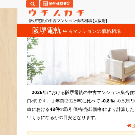
物件価格査定
阪堺電軌の中古マンション価格相場 [大阪府]
阪堺電軌
中古マンションの価格相場
2026年
における阪堺電軌の中古マンション(集合住
)です。１年前(2025年)に比べて
-0.8％
( -0.
円/坪
軌における
48件
の取引価格(売却価格)により計算し
いくらになるかの目安となります。