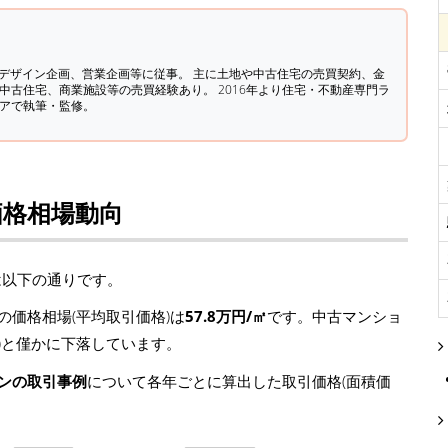
築デザイン企画、営業企画等に従事。 主に土地や中古住宅の売買契約、金
中古住宅、商業施設等の売買経験あり。 2016年より住宅・不動産専門ラ
ィアで執筆・監修。
価格相場動向
は以下の通りです。
価格相場(平均取引価格)は
57.8万円/㎡
です。中古マンショ
円/㎡)と僅かに下落しています。
ョンの取引事例
について各年ごとに算出した取引価格(面積価