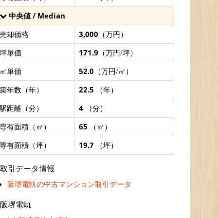
中央値 / Median
売却価格
3,000
（万円）
坪単価
171.9
（万円/坪）
㎡単価
52.0
（万円/㎡）
築年数（年）
22.5
（年）
駅距離（分）
4
（分）
専有面積（㎡）
65
（㎡）
専有面積（坪）
19.7
（坪）
取引データ情報
阪堺電軌の中古マンション取引データ
阪堺電軌