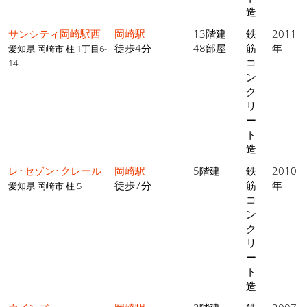
造
サンシティ岡崎駅西
岡崎駅
13階建
鉄
2011
徒歩4分
48部屋
筋
年
愛知県 岡崎市 柱 1丁目6-
コ
14
ン
ク
リ
ー
ト
造
レ･セゾン･クレール
岡崎駅
5階建
鉄
2010
徒歩7分
筋
年
愛知県 岡崎市 柱 5
コ
ン
ク
リ
ー
ト
造