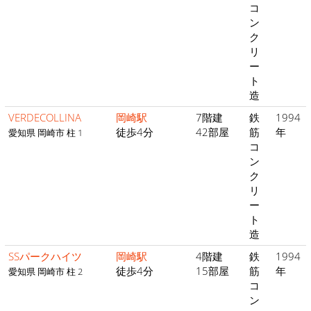
コ
ン
ク
リ
ー
ト
造
VERDECOLLINA
岡崎駅
7階建
鉄
1994
徒歩4分
42部屋
筋
年
愛知県 岡崎市 柱 1
コ
ン
ク
リ
ー
ト
造
SSパークハイツ
岡崎駅
4階建
鉄
1994
徒歩4分
15部屋
筋
年
愛知県 岡崎市 柱 2
コ
ン