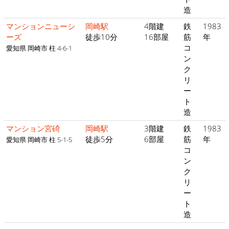
造
マンションニューシ
岡崎駅
4階建
鉄
1983
ーズ
徒歩10分
16部屋
筋
年
コ
愛知県 岡崎市 柱 4-6-1
ン
ク
リ
ー
ト
造
マンション宮碕
岡崎駅
3階建
鉄
1983
徒歩5分
6部屋
筋
年
愛知県 岡崎市 柱 5-1-5
コ
ン
ク
リ
ー
ト
造