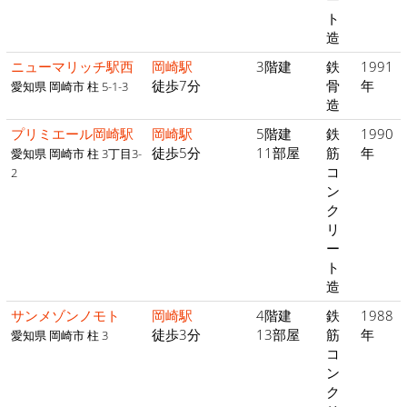
ト
造
ニューマリッチ駅西
岡崎駅
3階建
鉄
1991
徒歩7分
骨
年
愛知県 岡崎市 柱 5-1-3
造
プリミエール岡崎駅
岡崎駅
5階建
鉄
1990
徒歩5分
11部屋
筋
年
愛知県 岡崎市 柱 3丁目3-
コ
2
ン
ク
リ
ー
ト
造
サンメゾンノモト
岡崎駅
4階建
鉄
1988
徒歩3分
13部屋
筋
年
愛知県 岡崎市 柱 3
コ
ン
ク