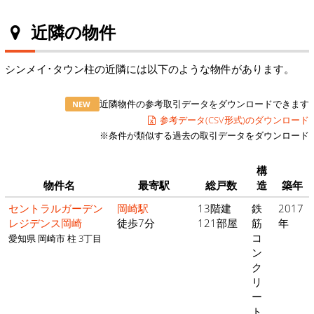
近隣の物件
シンメイ･タウン柱の近隣には以下のような物件があります。
近隣物件の参考取引データをダウンロードできます
NEW
参考データ(CSV形式)のダウンロード
※条件が類似する過去の取引データをダウンロード
構
物件名
最寄駅
総戸数
造
築年
セントラルガーデン
岡崎駅
13階建
鉄
2017
レジデンス岡崎
徒歩7分
121部屋
筋
年
コ
愛知県 岡崎市 柱 3丁目
ン
ク
リ
ー
ト