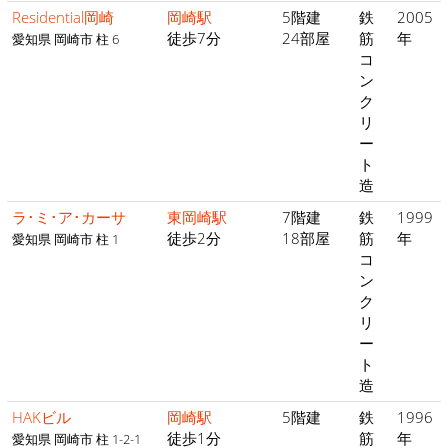
Residential岡崎
岡崎駅
5階建
鉄
2005
徒歩7分
24部屋
筋
年
愛知県 岡崎市 柱 6
コ
ン
ク
リ
ー
ト
造
ラ･ミ･ア･カーサ
東岡崎駅
7階建
鉄
1999
徒歩2分
18部屋
筋
年
愛知県 岡崎市 柱 1
コ
ン
ク
リ
ー
ト
造
HAKビル
岡崎駅
5階建
鉄
1996
徒歩1分
筋
年
愛知県 岡崎市 柱 1-2-1