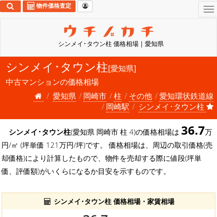
物件価格査定
To
na
シンメイ･タウン柱 価格相場 | 愛知県
シンメイ･タウン柱
[愛知県]
中古マンションの価格相場
愛知県
岡崎市
柱
その他
愛知環状鉄道線
岡崎駅
シンメイ･タウン柱
36.7
シンメイ･タウン柱
(愛知県 岡崎市 柱 4)の価格相場は
万
円/㎡ (坪単価 121万円/坪)です。 価格相場は、周辺の取引価格(売
却価格)により計算したもので、物件を売却する際に値段(坪単
価、評価額)がいくらになるか目安を示すものです。
シンメイ･タウン柱 価格相場・家賃相場