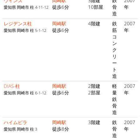
ウインズ
岡崎駅
3階建
鉄
2007
徒歩6分
10部屋
骨
年
愛知県 岡崎市 柱 4-11-12
造
レジデンス柱
岡崎駅
4階建
鉄
2007
徒歩6分
筋
年
愛知県 岡崎市 柱 5-1-12
コ
ン
ク
リ
ー
ト
造
DIAS-柱
岡崎駅
2階建
軽
2007
徒歩6分
2部屋
量
年
愛知県 岡崎市 柱 6-1-12
鉄
骨
造
ハイムピラ
岡崎駅
3階建
鉄
2007
徒歩8分
骨
年
愛知県 岡崎市 柱 3
造