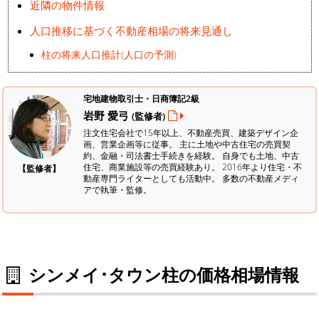
近隣の物件情報
人口推移に基づく不動産相場の将来見通し
柱の将来人口推計(人口の予測)
宅地建物取引士・日商簿記2級
岩野 愛弓
(監修者)
注文住宅会社で15年以上、不動産売買、建築デザイン企
画、営業企画等に従事。 主に土地や中古住宅の売買契
約、金融・司法書士手続きを経験。
自身でも土地、中古
住宅、商業施設等の売買経験あり。 2016年より住宅・不
【監修者】
動産専門ライターとしても活動中。 多数の不動産メディ
アで執筆・監修。
シンメイ･タウン柱の価格相場情報