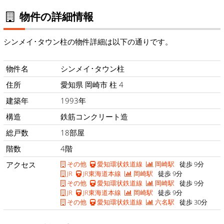
物件の詳細情報
シンメイ･タウン柱の物件詳細は以下の通りです。
物件名
シンメイ･タウン柱
住所
愛知県 岡崎市 柱 4
建築年
1993年
構造
鉄筋コンクリート造
総戸数
18部屋
階数
4階
アクセス
その他
愛知環状鉄道線
岡崎駅
徒歩 9分
JR
JR東海道本線
岡崎駅
徒歩 9分
その他
愛知環状鉄道線
岡崎駅
徒歩 9分
JR
JR東海道本線
岡崎駅
徒歩 9分
その他
愛知環状鉄道線
六名駅
徒歩 30分