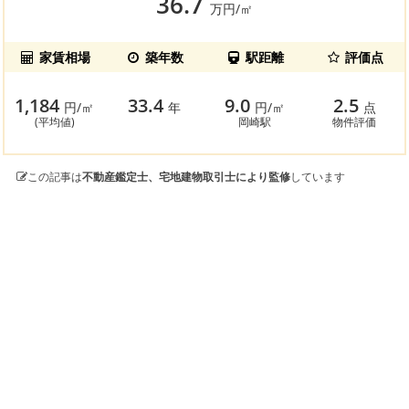
36.7
万円/㎡
家賃相場
築年数
駅距離
評価点
1,184
33.4
9.0
2.5
円/㎡
年
円/㎡
点
(平均値)
岡崎駅
物件評価
この記事は
不動産鑑定士、宅地建物取引士により監修
しています