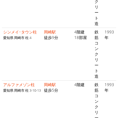
ク
リ
ー
ト
造
シンメイ･タウン柱
岡崎駅
4階建
鉄
1993
徒歩9分
18部屋
筋
年
愛知県 岡崎市 柱 4
コ
ン
ク
リ
ー
ト
造
アルファメゾン柱
岡崎駅
4階建
鉄
1993
徒歩5分
筋
年
愛知県 岡崎市 柱 3-10-13
コ
ン
ク
リ
ー