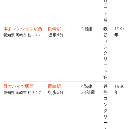
リ
ー
ト
造
本多マンション駅西
岡崎駅
4階建
鉄
1987
徒歩4分
筋
年
愛知県 岡崎市 柱 2-1-2
コ
ン
ク
リ
ー
ト
造
野本ハイツ駅西
岡崎駅
4階建
鉄
1986
徒歩6分
24部屋
筋
年
愛知県 岡崎市 柱 3-2-7
コ
ン
ク
リ
ー
ト