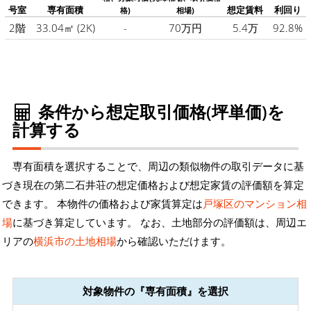
号室
専有面積
想定賃料
利回り
格)
相場)
2階
33.04㎡
(2K)
-
70万円
5.4万
92.8%
条件から想定取引価格(坪単価)を
計算する
専有面積を選択することで、周辺の類似物件の取引データに基
づき現在の第二石井荘の想定価格および想定家賃の評価額を算定
できます。 本物件の価格および家賃算定は
戸塚区のマンション相
場
に基づき算定しています。 なお、土地部分の評価額は、周辺エ
リアの
横浜市の土地相場
から確認いただけます。
対象物件の『専有面積』を選択