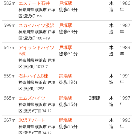
582m
エステート石井
戸塚駅
木
1986
徒歩59分
造
年
神奈川県 横浜市 戸塚
区 汲沢町 359
599m
スカイハイツ汲沢
戸塚駅
木
1987
徒歩34分
造
年
神奈川県 横浜市 戸塚
区 汲沢町 1007-19
647m
アイランドハイツ
戸塚駅
木
1989
B棟
徒歩31分
造
年
神奈川県 横浜市 戸塚
区 汲沢町 1013-7
659m
石井ハイムB棟
踊場駅
木
1991
徒歩19分
造
年
神奈川県 横浜市 戸塚
区 汲沢町 1258
665m
エムズハイツ
踊場駅
2階建
木
1997
徒歩15分
造
年
神奈川県 横浜市 戸塚
区 汲沢 6丁目34-12
667m
米沢アパート
踊場駅
木
1996
徒歩15分
造
年
神奈川県 横浜市 戸塚
区 汲沢 6丁目34-12