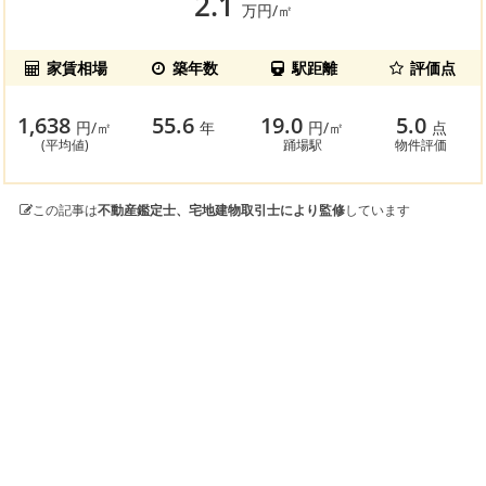
2.1
万円/㎡
家賃相場
築年数
駅距離
評価点
1,638
55.6
19.0
5.0
円/㎡
年
円/㎡
点
(平均値)
踊場駅
物件評価
この記事は
不動産鑑定士、宅地建物取引士により監修
しています