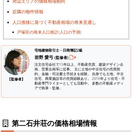
周辺エリアの価格相場動向
近隣の物件情報
人口推移に基づく不動産相場の将来見通し
戸塚区の将来人口推計(人口の予測)
宅地建物取引士・日商簿記2級
岩野 愛弓
(監修者)
注文住宅会社で15年以上、不動産売買、建築デザイン企
画、営業企画等に従事。 主に土地や中古住宅の売買契
約、金融・司法書士手続きを経験。
自身でも土地、中古
住宅、商業施設等の売買経験あり。 2016年より住宅・不
【監修者】
動産専門ライターとしても活動中。 多数の不動産メディ
アで執筆・監修。
第二石井荘の価格相場情報