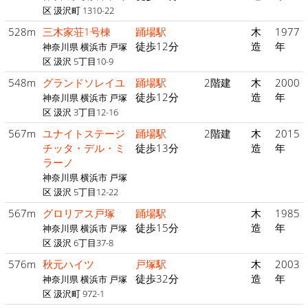
区 汲沢町 1310-22
528m
三木家荘1号棟
踊場駅
木
1977
徒歩12分
造
年
神奈川県 横浜市 戸塚
区 汲沢 5丁目10-9
548m
グランドソレイユ
踊場駅
2階建
木
2000
徒歩12分
造
年
神奈川県 横浜市 戸塚
区 汲沢 3丁目12-16
567m
ユナイトステージ
踊場駅
2階建
木
2015
チッタ・デル・ミ
徒歩13分
造
年
ラーノ
神奈川県 横浜市 戸塚
区 汲沢 5丁目12-22
567m
グロリアス戸塚
踊場駅
木
1985
徒歩15分
造
年
神奈川県 横浜市 戸塚
区 汲沢 6丁目37-8
576m
秋元ハイツ
戸塚駅
木
2003
徒歩32分
造
年
神奈川県 横浜市 戸塚
区 汲沢町 972-1