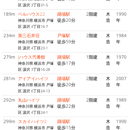
区 汲沢 3丁目31-5
189m
ベルハウス22
踊場駅
2階建
木
1990
徒歩20分
造
年
神奈川県 横浜市 戸塚
区 汲沢 4丁目16-7
234m
第三石井荘
戸塚駅
2階建
木
1984
徒歩59分
造
年
神奈川県 横浜市 戸塚
区 汲沢 4丁目23-1
279m
Jハウス弐番館
踊場駅
1階建
木
1970
徒歩17分
造
年
神奈川県 横浜市 戸塚
区 汲沢 3丁目16-28
281m
アイアイハイツ
踊場駅
2階建
木
2007
徒歩20分
造
年
神奈川県 横浜市 戸塚
区 汲沢 6丁目24-13
292m
丸山ハイツ
踊場駅
2階建
木
1989
徒歩22分
造
年
神奈川県 横浜市 戸塚
区 汲沢 4丁目24-1
299m
スカイハイツ2
踊場駅
木
1990
徒歩15分
造
年
神奈川県 横浜市 戸塚