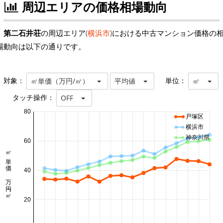
周辺エリアの価格相場動向
第二石井荘
の周辺エリア(
横浜市
)における中古マンション価格の
場動向は以下の通りです。
対象：
単位：
㎡単価（万円/㎡）
平均値
㎡
タッチ操作：
OFF
80
戸塚区
横浜市
神奈川県
60
㎡単価 万円/㎡
40
20