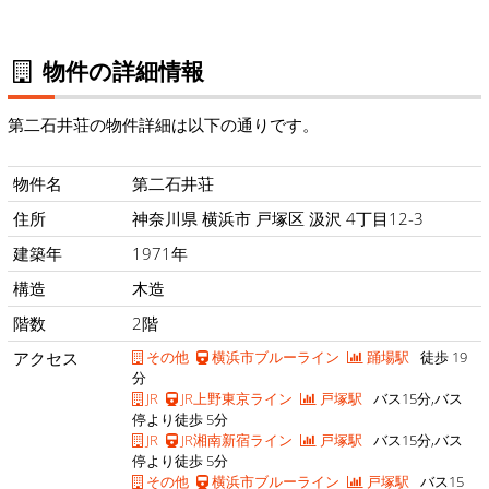
物件の詳細情報
第二石井荘の物件詳細は以下の通りです。
物件名
第二石井荘
住所
神奈川県 横浜市 戸塚区 汲沢 4丁目12-3
建築年
1971年
構造
木造
階数
2階
アクセス
その他
横浜市ブルーライン
踊場駅
徒歩 19
分
JR
JR上野東京ライン
戸塚駅
バス15分,バス
停より徒歩 5分
JR
JR湘南新宿ライン
戸塚駅
バス15分,バス
停より徒歩 5分
その他
横浜市ブルーライン
戸塚駅
バス15