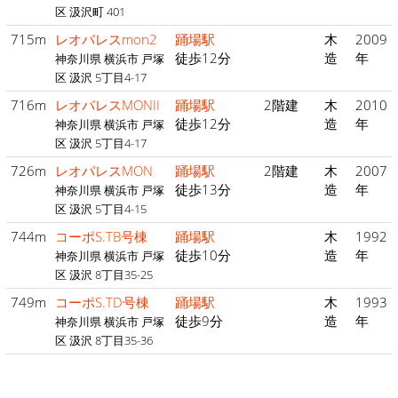
区 汲沢町 401
715m
レオパレスmon2
踊場駅
木
2009
徒歩12分
造
年
神奈川県 横浜市 戸塚
区 汲沢 5丁目4-17
716m
レオパレスMONII
踊場駅
2階建
木
2010
徒歩12分
造
年
神奈川県 横浜市 戸塚
区 汲沢 5丁目4-17
726m
レオパレスMON
踊場駅
2階建
木
2007
徒歩13分
造
年
神奈川県 横浜市 戸塚
区 汲沢 5丁目4-15
744m
コーポS.TB号棟
踊場駅
木
1992
徒歩10分
造
年
神奈川県 横浜市 戸塚
区 汲沢 8丁目35-25
749m
コーポS.TD号棟
踊場駅
木
1993
徒歩9分
造
年
神奈川県 横浜市 戸塚
区 汲沢 8丁目35-36