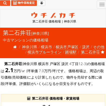
物件価格査定
To
na
第二石井荘 価格相場 | 神奈川県
第二石井荘
[神奈川県]
中古マンションの価格相場
神奈川県
横浜市
横浜市戸塚区
汲沢
その他
横浜市ブルーライン
踊場駅
第二石井荘
第二石井荘
(神奈川県 横浜市 戸塚区 汲沢 4丁目12-3)の価格相場
2.1
は
万円/㎡ (坪単価 7.0万円/坪)です。 価格相場は、周辺の取
引価格(売却価格)により計算したもので、物件を売却する際に値
段(坪単価、評価額)がいくらになるか目安を示すものです。
第二石井荘 価格相場・家賃相場