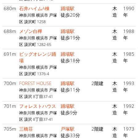
680m
石井ハイムA棟
踊場駅
木
1990
徒歩20分
造
年
神奈川県 横浜市 戸塚
区 汲沢町 1258
688m
メゾン白樺
踊場駅
木
1988
徒歩19分
造
年
神奈川県 横浜市 戸塚
区 汲沢町 1282-65
691m
ビッグオレンジ踊
踊場駅
木
1985
場
徒歩18分
造
年
神奈川県 横浜市 戸塚
区 汲沢町 1376-4
700m
FOREST HOUSE
踊場駅
2階建
木
1993
徒歩11分
造
年
神奈川県 横浜市 戸塚
区 汲沢 8丁目37-41
701m
フォレストハウス
踊場駅
木
1992
徒歩9分
造
年
神奈川県 横浜市 戸塚
区 汲沢 8丁目37-41
705m
三橋荘
戸塚駅
2階建
木
1973
徒歩33分
造
年
神奈川県 横浜市 戸塚