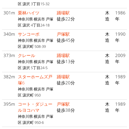
区 汲沢 3丁目15-32
301m
栗林ハイツ
踊場駅
木
1986
徒歩22分
造
年
神奈川県 横浜市 戸塚
区 汲沢 4丁目24-18
340m
サンコーポ
戸塚駅
木
1990
徒歩45分
造
年
神奈川県 横浜市 戸塚
区 汲沢町 508-39
373m
クレール
踊場駅
木
2009
徒歩13分
造
年
神奈川県 横浜市 戸塚
区 汲沢 5丁目24-5
382m
スターホームズ戸
踊場駅
木
1989
塚6
徒歩20分
造
年
神奈川県 横浜市 戸塚
区 汲沢町 950
395m
コート・ダジュー
戸塚駅
木
1989
ルヨコハマ
徒歩38分
造
年
神奈川県 横浜市 戸塚
区 汲沢町 950-6