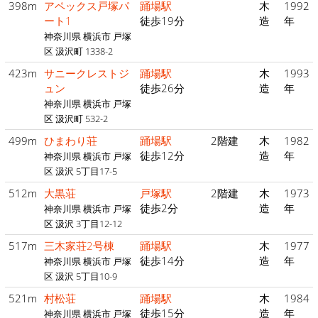
398m
アペックス戸塚パ
踊場駅
木
1992
ート1
徒歩19分
造
年
神奈川県 横浜市 戸塚
区 汲沢町 1338-2
423m
サニークレストジ
踊場駅
木
1993
ュン
徒歩26分
造
年
神奈川県 横浜市 戸塚
区 汲沢町 532-2
499m
ひまわり荘
踊場駅
2階建
木
1982
徒歩12分
造
年
神奈川県 横浜市 戸塚
区 汲沢 5丁目17-5
512m
大黒荘
戸塚駅
2階建
木
1973
徒歩2分
造
年
神奈川県 横浜市 戸塚
区 汲沢 3丁目12-12
517m
三木家荘2号棟
踊場駅
木
1977
徒歩14分
造
年
神奈川県 横浜市 戸塚
区 汲沢 5丁目10-9
521m
村松荘
踊場駅
木
1984
徒歩15分
造
年
神奈川県 横浜市 戸塚