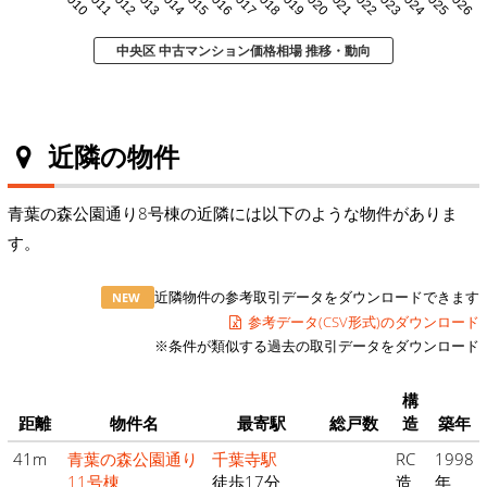
2010
2011
2012
2013
2014
2015
2016
2017
2018
2019
2020
2021
2022
2023
2024
2025
2026
中央区 中古マンション価格相場 推移・動向
近隣の物件
青葉の森公園通り8号棟の近隣には以下のような物件がありま
す。
近隣物件の参考取引データをダウンロードできます
NEW
参考データ(CSV形式)のダウンロード
※条件が類似する過去の取引データをダウンロード
構
距離
物件名
最寄駅
総戸数
造
築年
41m
青葉の森公園通り
千葉寺駅
RC
1998
11号棟
徒歩17分
造
年