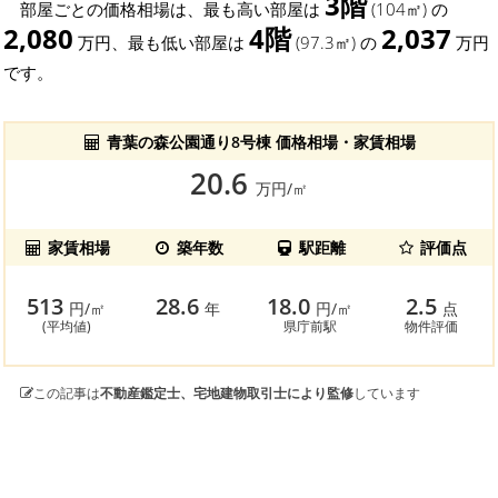
3階
部屋ごとの価格相場は、最も高い部屋は
(104㎡) の
2,080
4階
2,037
万円、最も低い部屋は
(97.3㎡) の
万円
です。
青葉の森公園通り8号棟 価格相場・家賃相場
20.6
万円/㎡
家賃相場
築年数
駅距離
評価点
513
28.6
18.0
2.5
円/㎡
年
円/㎡
点
(平均値)
県庁前駅
物件評価
この記事は
不動産鑑定士、宅地建物取引士により監修
しています