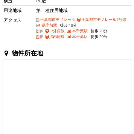
構造
RC造
用途地域
第二種住居地域
アクセス
千葉都市モノレール
千葉都市モノレール1号線
県庁前駅
徒歩 18分
JR
JR外房線
本千葉駅
徒歩 20分
JR
JR内房線
本千葉駅
徒歩 20分
物件所在地