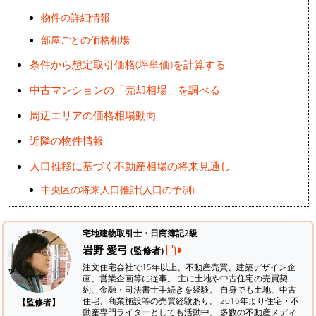
物件の詳細情報
部屋ごとの価格相場
条件から想定取引価格(坪単価)を計算する
中古マンションの「売却相場」を調べる
周辺エリアの価格相場動向
近隣の物件情報
人口推移に基づく不動産相場の将来見通し
中央区の将来人口推計(人口の予測)
宅地建物取引士・日商簿記2級
岩野 愛弓
(監修者)
注文住宅会社で15年以上、不動産売買、建築デザイン企
画、営業企画等に従事。 主に土地や中古住宅の売買契
約、金融・司法書士手続きを経験。
自身でも土地、中古
住宅、商業施設等の売買経験あり。 2016年より住宅・不
【監修者】
動産専門ライターとしても活動中。 多数の不動産メディ