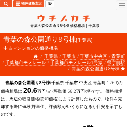
物件価格査定
To
na
青葉の森公園通り8号棟 価格相場 | 千葉県
青葉の森公園通り8号棟
[千葉県]
中古マンションの価格相場
千葉県
千葉市
千葉市中央区
青葉町
千葉都市モノレール
千葉都市モノレール1号線
県庁前駅
青葉の森公園通り8号棟
青葉の森公園通り8号棟
(千葉県 千葉市 中央区 青葉町 1269)の
20.6
価格相場は
万円/㎡ (坪単価 68.2万円/坪)です。 価格相場
は、周辺の取引価格(売却価格)により計算したもので、物件を売
却する際に値段(坪単価、評価額)がいくらになるか目安を示すも
のです。