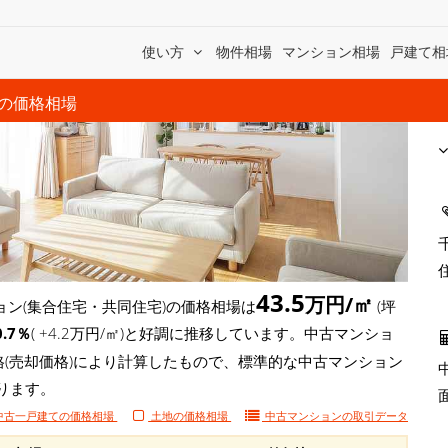
使い方
物件相場
マンション相場
戸建て相
の価格相場
43.5
万円/㎡
ン(集合住宅・共同住宅)の価格相場は
(坪
0.7％
( +4.2万円/㎡)と好調に推移しています。中古マンショ
格(売却価格)により計算したもので、標準的な中古マンション
ります。
中古一戸建ての価格相場
土地の価格相場
中古マンションの
取引データ