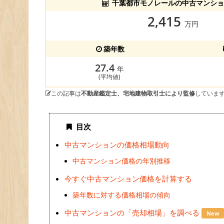
千葉都市モノレールの中古マンショ
2,415
万円
築年数
27.4
年
(平均値)
この記事は
不動産鑑定士、宅地建物取引士により監修
していま
目次
中古マンションの価格相場動向
中古マンション価格の年別推移
今すぐ中古マンション価格を計算する
築年数に対する価格相場の傾向
中古マンションの「売却相場」を調べる
New