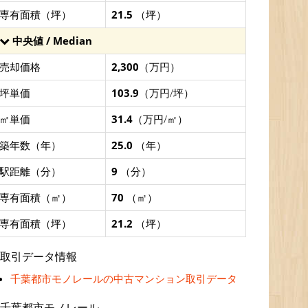
専有面積（坪）
21.5
（坪）
中央値 / Median
売却価格
2,300
（万円）
坪単価
103.9
（万円/坪）
㎡単価
31.4
（万円/㎡）
築年数（年）
25.0
（年）
駅距離（分）
9
（分）
専有面積（㎡）
70
（㎡）
専有面積（坪）
21.2
（坪）
取引データ情報
千葉都市モノレールの中古マンション取引データ
千葉都市モノレール