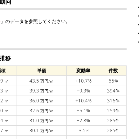
動向
移
」のデータを参照してください。
推移
面積
単価
変動率
件数
.9
43.5
+10.7%
66
㎡
万円/㎡
件
.3
39.3
+9.3%
394
㎡
万円/㎡
件
.2
36.0
+10.4%
316
㎡
万円/㎡
件
.0
32.6
+5.1%
259
㎡
万円/㎡
件
.4
31.0
+2.8%
285
㎡
万円/㎡
件
.7
30.1
-3.5%
285
㎡
万円/㎡
件