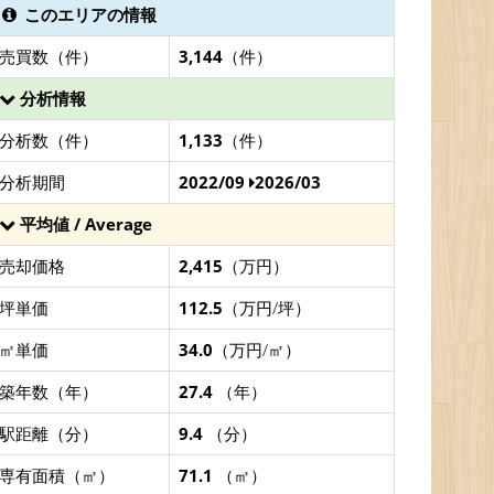
このエリアの情報
売買数（件）
3,144
（件）
分析情報
分析数（件）
1,133
（件）
分析期間
2022/09
2026/03
平均値 / Average
売却価格
2,415
（万円）
坪単価
112.5
（万円/坪）
㎡単価
34.0
（万円/㎡）
築年数（年）
27.4
（年）
駅距離（分）
9.4
（分）
専有面積（㎡）
71.1
（㎡）