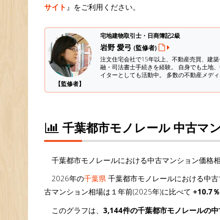
サイト
』をご利用ください。
宅地建物取引士・日商簿記2級
岩野 愛弓
(監修者)
注文住宅会社で15年以上、不動産売買、建
融・司法書士手続きを経験。
自身でも土地、
イターとしても活動中。 多数の不動産メデ
【監修者】
千葉都市モノレール 中古マ
千葉都市モノレールにおける中古マンション価格
2026年の
千葉県
千葉都市モノレールにおける中古マ
古マンション相場は１年前(2025年)に比べて
+10.7％
このグラフは、
3,144件の千葉都市モノレールの