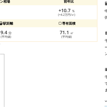
ン相場
前年比
+10.7
％
(+4.2万円/㎡)
駅距離
専有面積
9.4
71.1
分
㎡
(平均値)
(平均値)
す