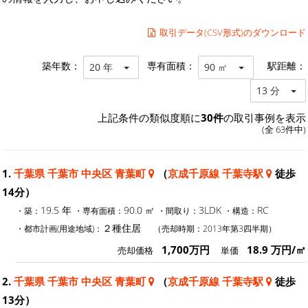
取引データ(CSV形式)のダウンロード
築年数：
専有面積：
駅距離：
20 年
90 ㎡
13 分
上記条件の類似度順に
30件
の取引事例を表示
(全 63件中)
1.
千葉県 千葉市 中央区 青葉町
（
京成千原線 千葉寺駅
徒歩
14分）
19.5 年
90.0 ㎡
3LDK
RC
・築：
・専有面積：
・間取り：
・構造：
２種住居
・都市計画(用途地域)：
（売却時期：2013年第3四半期）
1,700万円
18.9 万円/㎡
売却価格
単価
2.
千葉県 千葉市 中央区 青葉町
（
京成千原線 千葉寺駅
徒歩
13分）