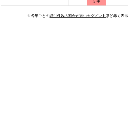
5 件
※各年ごとの
取引件数の割合が高いセグメント
ほど赤く表示