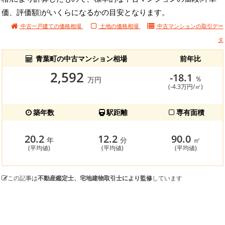
価、評価額)がいくらになるかの目安となります。
中古一戸建ての価格相場
土地の価格相場
中古マンションの
取引デー
タ
青葉町の中古マンション相場
前年比
2,592
-18.1
％
万円
(-4.3万円/㎡)
築年数
駅距離
専有面積
20.2
12.2
90.0
年
分
㎡
(平均値)
(平均値)
(平均値)
この記事は
不動産鑑定士、宅地建物取引士により監修
しています