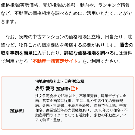
価格相場(実勢価格、売却相場)の推移・動向や、ランキング情報
など、不動産の価格相場を調べるためにご活用いただくことがで
きます。
なお、実際の中古マンションの価格相場は立地、日当たり、眺
望など、物件ごとの個別要因を考慮する必要があります。
過去の
取引事例を簡単に入手
したり、
詳細な価格相場を調べる
には無料
で利用できる『
不動産一括査定サイト
』をご利用ください。
宅地建物取引士・日商簿記2級
岩野 愛弓
(監修者)
注文住宅会社で15年以上、不動産売買、建築デザイン企
画、営業企画等に従事。 主に土地や中古住宅の売買契
約、金融・司法書士手続きを経験。
自身でも土地、中古
住宅、商業施設等の売買経験あり。 2016年より住宅・不
【監修者】
動産専門ライターとしても活動中。 多数の不動産メディ
アで執筆・監修。