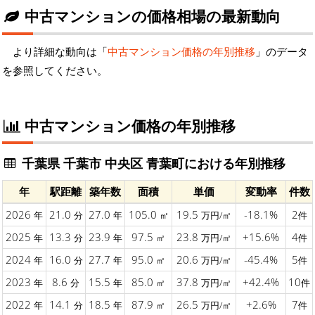
中古マンションの価格相場の最新動向
より詳細な動向は「
中古マンション価格の年別推移
」のデータ
を参照してください。
中古マンション価格の年別推移
千葉県 千葉市 中央区 青葉町における年別推移
年
駅距離
築年数
面積
単価
変動率
件数
2026
21.0
27.0
105.0
19.5
-18.1%
2
年
分
年
㎡
万円/㎡
件
2025
13.3
23.9
97.5
23.8
+15.6%
4
年
分
年
㎡
万円/㎡
件
2024
16.0
27.7
95.0
20.6
-45.4%
5
年
分
年
㎡
万円/㎡
件
2023
8.6
15.5
85.0
37.8
+42.4%
10
年
分
年
㎡
万円/㎡
件
2022
14.1
18.5
87.9
26.5
+2.6%
7
年
分
年
㎡
万円/㎡
件