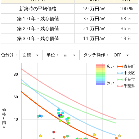
新築時の平均価格
59 万円/㎡
100 %
築１０年・残存価値
37 万円/㎡
63 %
築２０年・残存価値
21 万円/㎡
36 %
築３０年・残存価値
11 万円/㎡
18 %
色分け：
単位：
タッチ操作：
面積
㎡
OFF
広い
青葉町
中央区
80
千葉市
狭い
千葉県
60
価格 万円/㎡
40