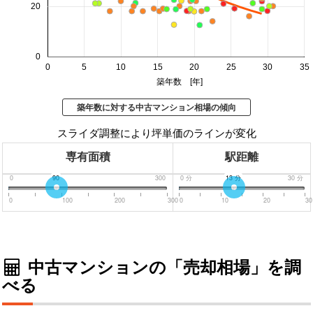
20
0
0
5
10
15
20
25
30
35
築年数 [年]
築年数に対する中古マンション相場の傾向
スライダ調整により坪単価のラインが変化
専有面積
駅距離
0
90
300
0
分
13
分
30
分
0
100
200
300
0
10
20
30
中古マンションの「売却相場」を調
べる