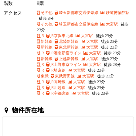
階数
8階
アクセス
その他
埼玉新都市交通伊奈線
鉄道博物館駅
徒歩 8分
その他
埼玉新都市交通伊奈線
大宮駅
徒歩
23分
JR
JR京浜東北線
大宮駅
徒歩 23分
新幹線
北陸新幹線
大宮駅
徒歩 23分
新幹線
東北新幹線
大宮駅
徒歩 23分
JR
JR湘南新宿ライン
大宮駅
徒歩 23分
新幹線
上越新幹線
大宮駅
徒歩 23分
JR
JR上野東京ライン
大宮駅
徒歩 23分
JR
JR埼京線
大宮駅
徒歩 23分
東武
東武野田線
大宮駅
徒歩 23分
JR
JR高崎線
大宮駅
徒歩 23分
JR
JR川越線
大宮駅
徒歩 23分
JR
JR宇都宮線
大宮駅
徒歩 23分
物件所在地