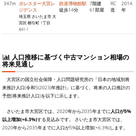
347m
ポレスター大宮レ
鉄道博物館駅
7階建
RC
2014
ジデンス
徒歩14分
61部屋
造
年
埼玉県 さいたま市 大
宮区 櫛引町 1丁目
841-1
人口推移に基づく中古マンション相場の
将来見通し
大宮区の国立社会保障・人口問題研究所の「日本の地域別将
来推計人口(令和5(2023)年推計)」に基づく、将来の人口推計の
予想(将来推計人口)を以下に示します。
さいたま市大宮区では、2020年から2035年までに
人口が5%
以上増加(+6.3%)
する見込みです。 さいたま市大宮区では、
2020年から2035年までに人口が5%以上増加(+6.3%)します。