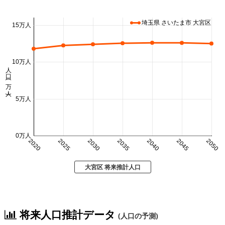
埼玉県 さいたま市 大宮区
15万人
10万人
人口 (万人)
5万人
0万人
2020
2025
2030
2035
2040
2045
2050
大宮区 将来推計人口
将来人口推計データ
(人口の予測)