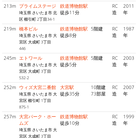
213m
プライムステージ
鉄道博物館駅
RC
2011
徒歩11分
造
年
埼玉県 さいたま市 北
区 櫛引町 2丁目34-1
219m
橋本ビル
鉄道博物館駅
5階建
RC
1987
徒歩8分
造
年
埼玉県 さいたま市 大
宮区 大成町 3丁目
446
245m
エトワール
鉄道博物館駅
5階建
RC
2003
徒歩5分
造
年
埼玉県 さいたま市 大
宮区 大成町 3丁目
532-2
252m
ウィズ大宮二番館
大宮駅
10階建
RC
2007
徒歩35分
73部屋
造
年
埼玉県 さいたま市 大
宮区 櫛引町 1丁目
875-1
257m
大宮パーク・ホー
鉄道博物館駅
RC
1999
ムズ
徒歩10分
造
年
埼玉県 さいたま市 大
宮区 大成町 3丁目