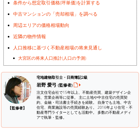
条件から想定取引価格(坪単価)を計算する
中古マンションの「売却相場」を調べる
周辺エリアの価格相場動向
近隣の物件情報
人口推移に基づく不動産相場の将来見通し
大宮区の将来人口推計(人口の予測)
宅地建物取引士・日商簿記2級
岩野 愛弓
(監修者)
注文住宅会社で15年以上、不動産売買、建築デザイン企
画、営業企画等に従事。 主に土地や中古住宅の売買契
約、金融・司法書士手続きを経験。
自身でも土地、中古
住宅、商業施設等の売買経験あり。 2016年より住宅・不
【監修者】
動産専門ライターとしても活動中。 多数の不動産メディ
アで執筆・監修。