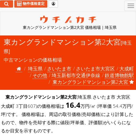
物件価格査定
To
na
東カングランドマンション第2大宮 価格相場 | 埼玉県
東カングランドマンション第2大宮
[埼玉
県]
中古マンションの価格相場
埼玉県
さいたま市
さいたま市大宮区
大成町
その他
埼玉新都市交通伊奈線
鉄道博物館駅
東カングランドマンション第2大宮
東カングランドマンション第2大宮
(埼玉県 さいたま市 大宮区
16.4
大成町 3丁目607)の価格相場は
万円/㎡ (坪単価 54.4万円/
坪)です。 価格相場は、周辺の取引価格(売却価格)により計算した
もので、物件を売却する際に値段(坪単価、評価額)がいくらにな
るか目安を示すものです。