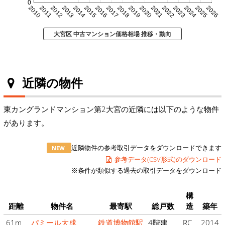
0
2010
2011
2012
2013
2014
2015
2016
2017
2018
2019
2020
2021
2022
2023
2024
2025
2026
大宮区 中古マンション価格相場 推移・動向
近隣の物件
東カングランドマンション第2大宮の近隣には以下のような物件
があります。
近隣物件の参考取引データをダウンロードできます
NEW
参考データ(CSV形式)のダウンロード
※条件が類似する過去の取引データをダウンロード
構
距離
物件名
最寄駅
総戸数
造
築年
61m
パミール大成
鉄道博物館駅
4階建
RC
2014