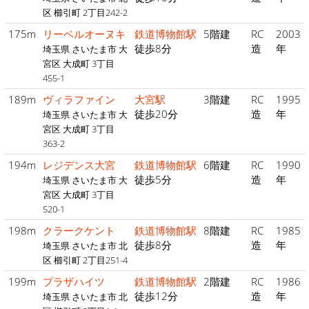
区 櫛引町 2丁目242-2
175m
リーベルオーヌキ
鉄道博物館駅
5階建
RC
2003
徒歩8分
造
年
埼玉県 さいたま市 大
宮区 大成町 3丁目
455-1
189m
ヴィラファイン
大宮駅
3階建
RC
1995
徒歩20分
造
年
埼玉県 さいたま市 大
宮区 大成町 3丁目
363-2
194m
レジデンス大宮
鉄道博物館駅
6階建
RC
1990
徒歩5分
造
年
埼玉県 さいたま市 大
宮区 大成町 3丁目
520-1
198m
クラークケント
鉄道博物館駅
8階建
RC
1985
徒歩8分
造
年
埼玉県 さいたま市 北
区 櫛引町 2丁目251-4
199m
プラザハイツ
鉄道博物館駅
2階建
RC
1986
徒歩12分
造
年
埼玉県 さいたま市 北