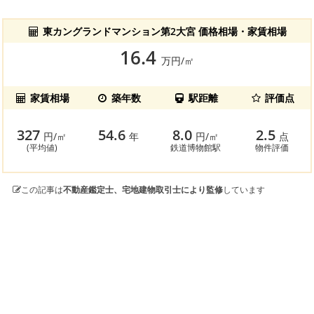
東カングランドマンション第2大宮 価格相場・家賃相場
16.4
万円/㎡
家賃相場
築年数
駅距離
評価点
327
54.6
8.0
2.5
円/㎡
年
円/㎡
点
(平均値)
鉄道博物館駅
物件評価
この記事は
不動産鑑定士、宅地建物取引士により監修
しています