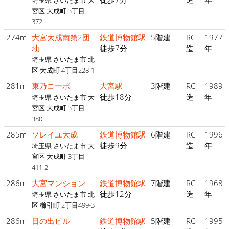
埼玉県 さいたま市 大
宮区 大成町 3丁目
372
274m
大宮大成南第2団
鉄道博物館駅
5階建
RC
1977
地
徒歩7分
造
年
埼玉県 さいたま市 北
区 大成町 4丁目228-1
281m
東乃コーポ
大宮駅
3階建
RC
1989
徒歩18分
造
年
埼玉県 さいたま市 大
宮区 大成町 3丁目
380
285m
ソレイユ大成
鉄道博物館駅
6階建
RC
1996
徒歩9分
造
年
埼玉県 さいたま市 大
宮区 大成町 3丁目
411-2
286m
大宮マンション
鉄道博物館駅
7階建
RC
1968
徒歩12分
造
年
埼玉県 さいたま市 北
区 櫛引町 2丁目499-3
286m
日の出ビル
鉄道博物館駅
5階建
RC
1995