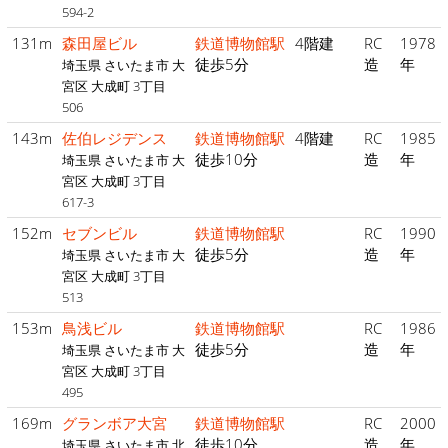
594-2
131m
森田屋ビル
鉄道博物館駅
4階建
RC
1978
徒歩5分
造
年
埼玉県 さいたま市 大
宮区 大成町 3丁目
506
143m
佐伯レジデンス
鉄道博物館駅
4階建
RC
1985
徒歩10分
造
年
埼玉県 さいたま市 大
宮区 大成町 3丁目
617-3
152m
セブンビル
鉄道博物館駅
RC
1990
徒歩5分
造
年
埼玉県 さいたま市 大
宮区 大成町 3丁目
513
153m
鳥浅ビル
鉄道博物館駅
RC
1986
徒歩5分
造
年
埼玉県 さいたま市 大
宮区 大成町 3丁目
495
169m
グランボア大宮
鉄道博物館駅
RC
2000
徒歩10分
造
年
埼玉県 さいたま市 北