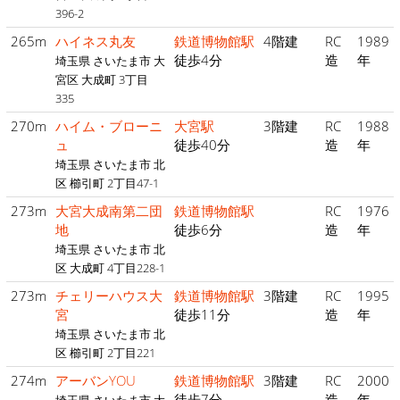
396-2
265m
ハイネス丸友
鉄道博物館駅
4階建
RC
1989
徒歩4分
造
年
埼玉県 さいたま市 大
宮区 大成町 3丁目
335
270m
ハイム・ブローニ
大宮駅
3階建
RC
1988
ュ
徒歩40分
造
年
埼玉県 さいたま市 北
区 櫛引町 2丁目47-1
273m
大宮大成南第二団
鉄道博物館駅
RC
1976
地
徒歩6分
造
年
埼玉県 さいたま市 北
区 大成町 4丁目228-1
273m
チェリーハウス大
鉄道博物館駅
3階建
RC
1995
宮
徒歩11分
造
年
埼玉県 さいたま市 北
区 櫛引町 2丁目221
274m
アーバンYOU
鉄道博物館駅
3階建
RC
2000
徒歩7分
造
年