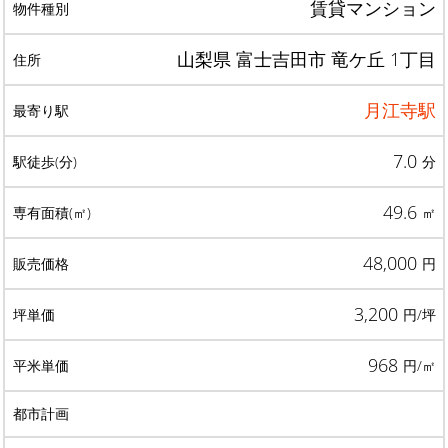
賃貸マンション
山梨県 富士吉田市 竜ケ丘 1丁目
月江寺駅
7.0
分
49.6
㎡
48,000
円
3,200
円/坪
968
円/㎡