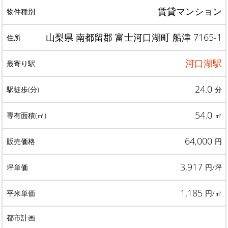
賃貸マンション
山梨県 南都留郡 富士河口湖町 船津 7165-1
河口湖駅
24.0
分
54.0
㎡
64,000
円
3,917
円/坪
1,185
円/㎡