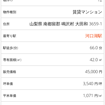
賃貸マンション
山梨県 南都留郡 鳴沢村 大田和 3659-1
河口湖駅
66.0
分
42.0
㎡
45,000
円
3,540
円/坪
1,071
円/㎡