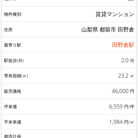
賃貸マンション
山梨県 都留市 田野倉
田野倉駅
2.0
分
23.2
㎡
46,000
円
6,559
円/坪
1,984
円/㎡