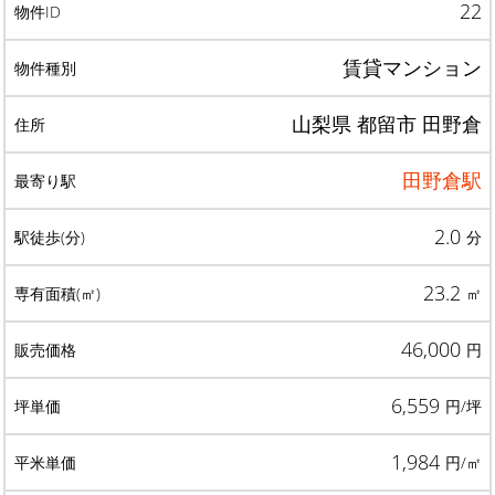
22
賃貸マンション
山梨県 都留市 田野倉
田野倉駅
2.0
分
23.2
㎡
46,000
円
6,559
円/坪
1,984
円/㎡