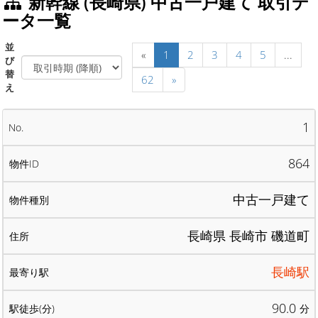
新幹線 (長崎県) 中古一戸建て 取引デ
ータ一覧
並
«
1
2
3
4
5
...
び
替
62
»
え
1
864
中古一戸建て
長崎県 長崎市 磯道町
長崎駅
90.0
分