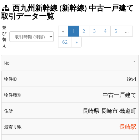
西九州新幹線 (新幹線) 中古一戸建て
取引データ一覧
並
«
1
2
3
4
5
...
び
替
62
»
え
1
864
中古一戸建て
長崎県 長崎市 磯道町
長崎駅