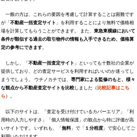
一般の方は、これらの要因を考慮して計算することは困難です
が「
不動産一括査定サイト
」を利用することにより無料で価格相
場を計算してもらうことができます。 また、
東急東横線において
条件が類似する過去の取引物件の情報も入手できるため、価格算
定の参考にできます
。
しかし、「
不動産一括査定サイト
」といっても十数社の企業が
提供しており、どの査定サービスを利用すればいいのか迷ってし
まうでしょう。 ウチノカチでは、
専門家による監修のもと、様々
な観点から不動産査定サイトを比較
しました（
比較記事はこち
ら
）。
以下のサイトは、「査定を受け付けているカバーエリア」「利
用時の入力しやすさ」「個人情報保護」の観点から特に評価が高
いサイトです。 いずれも、「
無料
」で「
１分程度
」で安心してご
利用いただけます。