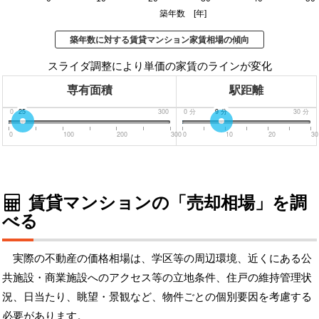
築年数 [年]
築年数に対する賃貸マンション家賃相場の傾向
スライダ調整により単価の家賃のラインが変化
専有面積
駅距離
0
25
300
0
分
9
分
30
分
0
100
200
300
0
10
20
30
賃貸マンションの「売却相場」を調
べる
実際の不動産の価格相場は、学区等の周辺環境、近くにある公
共施設・商業施設へのアクセス等の立地条件、住戸の維持管理状
況、日当たり、眺望・景観など、物件ごとの個別要因を考慮する
必要があります。