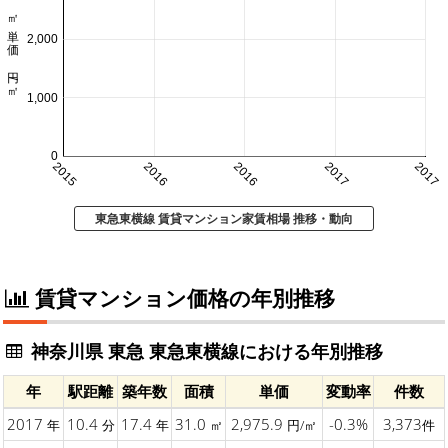
㎡単価 円/㎡
2,000
1,000
0
2015
2016
2016
2017
2017
東急東横線 賃貸マンション家賃相場 推移・動向
賃貸マンション価格の年別推移
神奈川県 東急 東急東横線における年別推移
年
駅距離
築年数
面積
単価
変動率
件数
2017
10.4
17.4
31.0
2,975.9
-0.3%
3,373
年
分
年
㎡
円/㎡
件