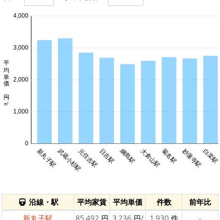
4,000
3,000
平均単価 円/㎡
2,000
1,000
0
綱島駅
新丸子駅
武蔵小杉駅
元住吉駅
日吉駅
大倉山駅
菊名駅
妙蓮寺駅
白楽駅
沿線・駅
平均家賃
平均単価
件数
前年比
新丸子駅
85,492 円
3,236 円/
1,930 件
-