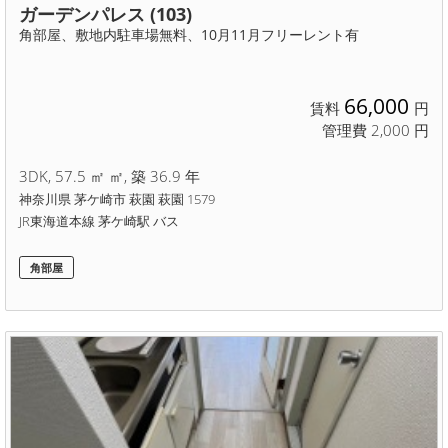
ガーデンパレス (103)
角部屋、敷地内駐車場無料、10月11月フリーレント有
66,000
賃料
円
管理費 2,000 円
3DK, 57.5 ㎡ ㎡, 築 36.9 年
神奈川県 茅ケ崎市 萩園 萩園 1579
JR東海道本線 茅ケ崎駅 バス
角部屋