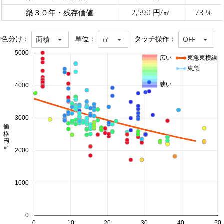
築３０年・残存価値
2,590 円/㎡
73 %
色分け：
単位：
タッチ操作：
面積
㎡
OFF
5000
広い
東急東横線
東急
狭い
4000
3000
価格 円/㎡
2000
1000
0
0
10
20
30
40
50