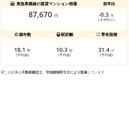
東急東横線の賃貸マンション相場
前年比
87,670
-0.3
％
円
(-8.9円/㎡)
築年数
駅距離
専有面積
18.1
10.3
31.4
年
分
㎡
(平均値)
(平均値)
(平均値)
この記事は
不動産鑑定士、宅地建物取引士により監修
しています