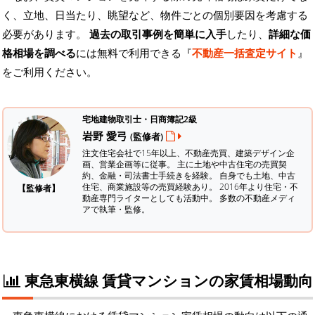
く、立地、日当たり、眺望など、物件ごとの個別要因を考慮する
必要があります。
過去の取引事例を簡単に入手
したり、
詳細な価
格相場を調べる
には無料で利用できる『
不動産一括査定サイト
』
をご利用ください。
宅地建物取引士・日商簿記2級
岩野 愛弓
(監修者)
注文住宅会社で15年以上、不動産売買、建築デザイン企
画、営業企画等に従事。 主に土地や中古住宅の売買契
約、金融・司法書士手続きを経験。
自身でも土地、中古
住宅、商業施設等の売買経験あり。 2016年より住宅・不
【監修者】
動産専門ライターとしても活動中。 多数の不動産メディ
アで執筆・監修。
東急東横線 賃貸マンションの家賃相場動向