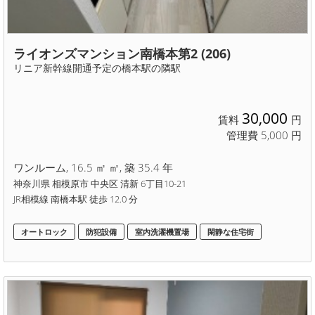
ライオンズマンション南橋本第2 (206)
リニア新幹線開通予定の橋本駅の隣駅
30,000
賃料
円
管理費 5,000 円
ワンルーム, 16.5 ㎡ ㎡, 築 35.4 年
神奈川県 相模原市 中央区 清新 6丁目10-21
JR相模線 南橋本駅 徒歩 12.0 分
オートロック
防犯設備
室内洗濯機置場
閑静な住宅街