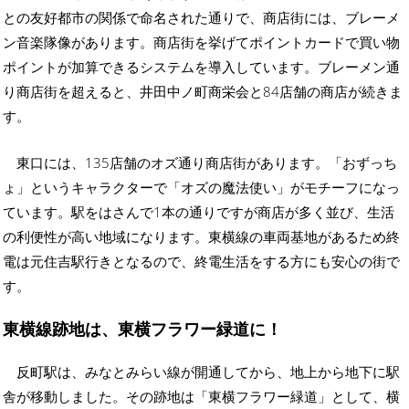
との友好都市の関係で命名された通りで、商店街には、ブレーメ
ン音楽隊像があります。商店街を挙げてポイントカードで買い物
ポイントが加算できるシステムを導入しています。ブレーメン通
り商店街を超えると、井田中ノ町商栄会と84店舗の商店が続きま
す。
東口には、135店舗のオズ通り商店街があります。「おずっち
ょ」というキャラクターで「オズの魔法使い」がモチーフになっ
ています。駅をはさんで1本の通りですが商店が多く並び、生活
の利便性が高い地域になります。東横線の車両基地があるため終
電は元住吉駅行きとなるので、終電生活をする方にも安心の街で
す。
東横線跡地は、東横フラワー緑道に！
反町駅は、みなとみらい線が開通してから、地上から地下に駅
舎が移動しました。その跡地は「東横フラワー緑道」として、横