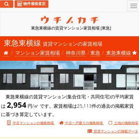
物件価格査定
To
na
東急東横線の賃貸マンション家賃相場 [東急]
東急東横線
賃貸マンションの家賃相場
マンション家賃相場
神奈川県
東急
東急東横線
東急東横線の賃貸マンション(集合住宅・共同住宅)の平均家賃
2,954
は
円/㎡ です。家賃相場は25,113件の過去の掲載家賃
に基づき算定しています。
中古マンションの価格相場
中古一戸建ての価格相場
土地の価格相場
賃貸マンションの
掲載データ