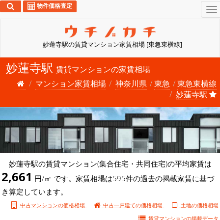
物件価格査定
To
na
妙蓮寺駅の賃貸マンション家賃相場 [東急東横線]
妙蓮寺駅
賃貸マンションの家賃相場
マンション家賃相場
神奈川県
東急
東急東横線
妙蓮寺駅
妙蓮寺駅の賃貸マンション(集合住宅・共同住宅)の平均家賃は
2,661
円/㎡ です。家賃相場は595件の過去の掲載家賃に基づ
き算定しています。
中古マンションの価格相場
中古一戸建ての価格相場
土地の価格相場
賃貸マンションの
掲載データ