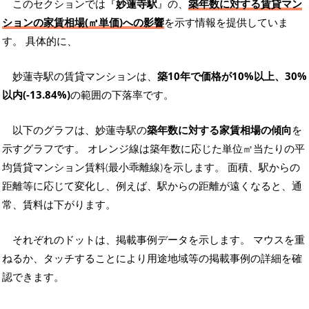
このセクションでは『
妙蓮寺駅
』の、
築年数に対する賃貸マン
ションの家賃相場(㎡単価)への影響
を示す情報を提供していま
す。 具体的に、
妙蓮寺駅の賃貸マンションは、
築10年で価格が10%以上、30%
以内(-13.84%)
の範囲の下落率です。
以下のグラフは、妙蓮寺駅の
築年数に対する家賃相場の傾向
を
示すグラフです。 オレンジ線は築年数に応じた単位㎡当たりの平
均賃貸マンション賃料(最小乖離線)を示します。 面積、駅からの
距離等に応じて変化し、例えば、駅からの距離が遠くなると、通
常、賃料は下がります。
それぞれのドットは、掲載事例データを示します。 マウスを重
ねるか、タッチすることにより用途地域等の掲載事例の詳細を確
認できます。