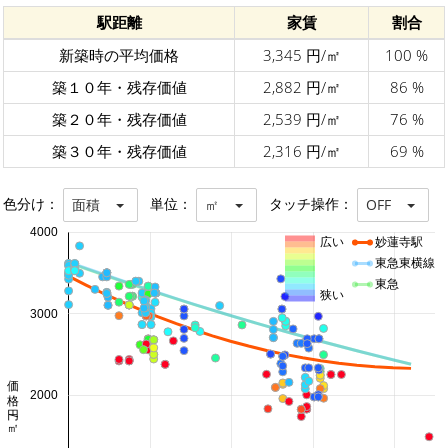
駅距離
家賃
割合
新築時の平均価格
3,345 円/㎡
100 %
築１０年・残存価値
2,882 円/㎡
86 %
築２０年・残存価値
2,539 円/㎡
76 %
築３０年・残存価値
2,316 円/㎡
69 %
色分け：
単位：
タッチ操作：
面積
㎡
OFF
4000
広い
妙蓮寺駅
東急東横線
東急
狭い
3000
価格 円/㎡
2000