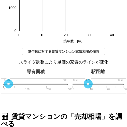
1000
0
0
10
20
30
40
築年数 [年]
築年数に対する賃貸マンション家賃相場の傾向
スライダ調整により単価の家賃のラインが変化
専有面積
駅距離
0
23
300
0
分
9
分
30
分
0
100
200
300
0
10
20
30
賃貸マンションの「売却相場」を調
べる