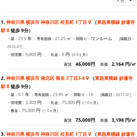
9 分
1.
神奈川県 横浜市 神奈川区 松見町 1丁目
（
東急東横線 妙蓮寺
駅
徒歩 9分）
29.5 年
21.25 ㎡
ワンルーム
・築：
・専有面積：
・間取り：
[掲載日：
2016-07]
9,000 円
0 円
・管理費：
・礼金：
（0.0ヶ月）
46,000円
2,164 円/㎡
家賃
単価
2.
神奈川県 横浜市 港北区 菊名 3丁目3-8
（
東急東横線 妙蓮寺
駅
徒歩 9分）
9.1 年
23.45 ㎡
1K
・築：
・専有面積：
・間取り：
[掲載日：2017-01]
3,300 円
75,000 円
・管理費：
・礼金：
（1.0ヶ月）
75,000 円
・敷金：
（1.0ヶ月）
75,000円
3,198 円/㎡
家賃
単価
3.
神奈川県 横浜市 神奈川区 松見町 1丁目
（
東急東横線 妙蓮寺