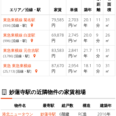
距
面
エリア／沿線・駅
家賃
単価
築年
離
積
東急東横線
菊名駅
79,585
2,703
20.1
11
31
円
円/㎡
年
分
㎡
(934) [沿線・駅]
東急東横線
白楽駅
69,878
2,745
20.0
9
26
円
円/㎡
年
分
㎡
(996) [沿線・駅]
東急東横線
元住吉駅
83,583
2,841
21.7
11
31
円
円/㎡
年
分
㎡
(3,786) [沿線・駅]
東急
東急東横線
87,670
2,954
18.1
10
31
円
円/㎡
年
分
㎡
(25,113) [沿線・駅]
妙蓮寺駅の近隣物件の家賃相場
物件名
最寄駅
総戸数
構造
建築年
港北ニュータウン
妙蓮寺駅
6階建
RC造
2016年