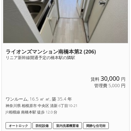
ライオンズマンション南橋本第2 (206)
リニア新幹線開通予定の橋本駅の隣駅
30,000
賃料
円
管理費 5,000 円
ワンルーム, 16.5 ㎡ ㎡, 築 35.4 年
神奈川県 相模原市 中央区 清新 6丁目10-21
JR相模線 南橋本駅 徒歩 12.0 分
オートロック
防犯設備
室内洗濯機置場
閑静な住宅街