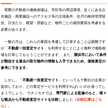
実際の不動産の価格相場は、学区等の周辺環境、近くにある公
共施設・商業施設へのアクセス等の立地条件、住戸の維持管理状
況、日当たり、眺望・景観など、物件ごとの個別要因を考慮する
必要があります。
一般の方は、これらの要因を考慮して計算することは困難です
が「
不動産一括査定サイト
」を利用することにより無料で価格相
場を計算してもらうことができます。 また、
横浜市において条件
が類似する過去の取引物件の情報も入手できるため、価格算定の
参考にできます
。
しかし、「
不動産一括査定サイト
」といっても十数社の企業が
提供しており、どの査定サービスを利用すればいいのか迷ってし
まうでしょう。 ウチノカチでは、
専門家による監修のもと、様々
な観点から不動産査定サイトを比較
しました（
比較記事はこち
ら
）。