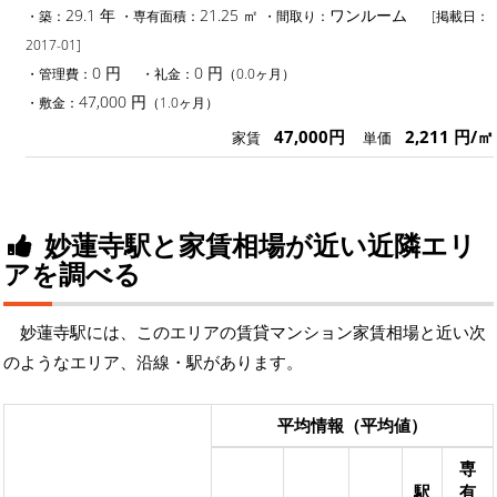
29.1 年
21.25 ㎡
ワンルーム
・築：
・専有面積：
・間取り：
[掲載日：
2017-01]
0 円
0 円
・管理費：
・礼金：
（0.0ヶ月）
47,000 円
・敷金：
（1.0ヶ月）
47,000円
2,211 円/㎡
家賃
単価
妙蓮寺駅と家賃相場が近い近隣エリ
アを調べる
妙蓮寺駅には、このエリアの賃貸マンション家賃相場と近い次
のようなエリア、沿線・駅があります。
平均情報（平均値）
専
駅
有