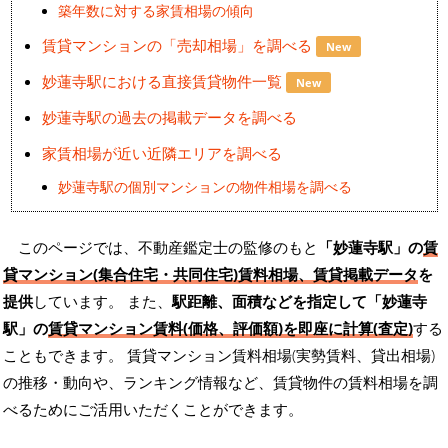
築年数に対する家賃相場の傾向
賃貸マンションの「売却相場」を調べる
New
妙蓮寺駅における直接賃貸物件一覧
New
妙蓮寺駅の過去の掲載データを調べる
家賃相場が近い近隣エリアを調べる
妙蓮寺駅の個別マンションの物件相場を調べる
このページでは、不動産鑑定士の監修のもと
「妙蓮寺駅」の
賃
貸マンション(集合住宅・共同住宅)賃料相場、賃貸掲載データ
を
提供
しています。 また、
駅距離、面積などを指定して「妙蓮寺
駅」の
賃貸マンション賃料(価格、評価額)を即座に計算(査定)
する
こともできます。 賃貸マンション賃料相場(実勢賃料、貸出相場)
の推移・動向や、ランキング情報など、賃貸物件の賃料相場を調
べるためにご活用いただくことができます。