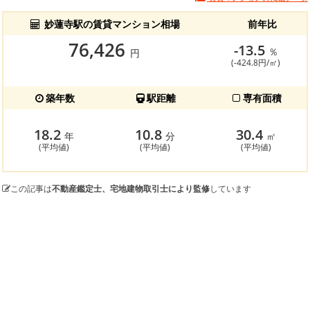
妙蓮寺駅の賃貸マンション相場
前年比
76,426
-13.5
％
円
(-424.8円/㎡)
築年数
駅距離
専有面積
18.2
10.8
30.4
年
分
㎡
(平均値)
(平均値)
(平均値)
この記事は
不動産鑑定士、宅地建物取引士により監修
しています