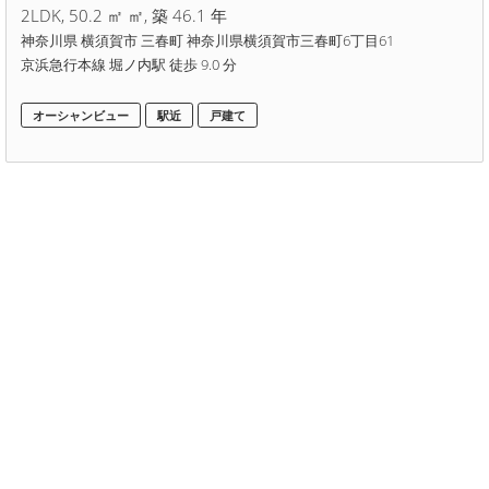
2LDK, 50.2 ㎡ ㎡, 築 46.1 年
神奈川県 横須賀市 三春町 神奈川県横須賀市三春町6丁目61
京浜急行本線 堀ノ内駅 徒歩 9.0 分
オーシャンビュー
駅近
戸建て