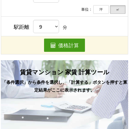
単位：
坪
㎡
駅距離
分
価格計算
賃貸マンション 家賃 計算ツール
「条件選択」から条件を選択し、「計算する」ボタンを押すと算
定結果がここに表示されます。