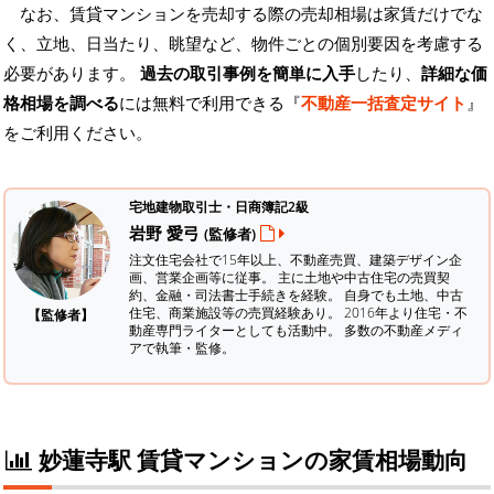
なお、賃貸マンションを売却する際の売却相場は家賃だけでな
く、立地、日当たり、眺望など、物件ごとの個別要因を考慮する
必要があります。
過去の取引事例を簡単に入手
したり、
詳細な価
格相場を調べる
には無料で利用できる『
不動産一括査定サイト
』
をご利用ください。
宅地建物取引士・日商簿記2級
岩野 愛弓
(監修者)
注文住宅会社で15年以上、不動産売買、建築デザイン企
画、営業企画等に従事。 主に土地や中古住宅の売買契
約、金融・司法書士手続きを経験。
自身でも土地、中古
住宅、商業施設等の売買経験あり。 2016年より住宅・不
【監修者】
動産専門ライターとしても活動中。 多数の不動産メディ
アで執筆・監修。
妙蓮寺駅 賃貸マンションの家賃相場動向