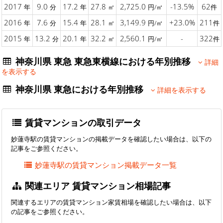
2017
9.0
17.2
27.8
2,725.0
-13.5%
62
年
分
年
㎡
円/㎡
件
2016
7.6
15.4
28.1
3,149.9
+23.0%
211
年
分
年
㎡
円/㎡
件
2015
13.2
20.1
32.2
2,560.1
-
322
年
分
年
㎡
円/㎡
件
神奈川県 東急 東急東横線における年別推移
詳細
を表示する
神奈川県 東急における年別推移
詳細を表示する
賃貸マンションの取引データ
妙蓮寺駅の賃貸マンションの掲載データを確認したい場合は、以下の
記事をご参照ください。
妙蓮寺駅の賃貸マンション掲載データ一覧
関連エリア 賃貸マンション相場記事
関連するエリアの賃貸マンション家賃相場を確認したい場合は、以下
の記事をご参照ください。