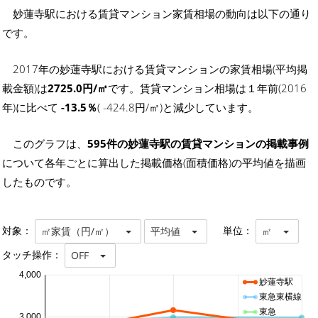
妙蓮寺駅における賃貸マンション家賃相場の動向は以下の通り
です。
2017年の妙蓮寺駅における賃貸マンションの家賃相場(平均掲
載金額)は
2725.0円/㎡
です。賃貸マンション相場は１年前(2016
年)に比べて
-13.5％
( -424.8円/㎡)と減少しています。
このグラフは、
595件の妙蓮寺駅の賃貸マンションの掲載事例
について各年ごとに算出した掲載価格(面積価格)の平均値を描画
したものです。
対象：
単位：
㎡家賃（円/㎡）
平均値
㎡
タッチ操作：
OFF
4,000
妙蓮寺駅
東急東横線
東急
3,000