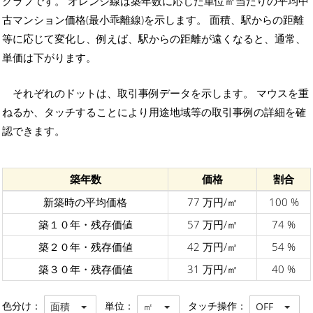
グラフです。 オレンジ線は築年数に応じた単位㎡当たりの平均中
古マンション価格(最小乖離線)を示します。 面積、駅からの距離
等に応じて変化し、例えば、駅からの距離が遠くなると、通常、
単価は下がります。
それぞれのドットは、取引事例データを示します。 マウスを重
ねるか、タッチすることにより用途地域等の取引事例の詳細を確
認できます。
築年数
価格
割合
新築時の平均価格
77 万円/㎡
100 %
築１０年・残存価値
57 万円/㎡
74 %
築２０年・残存価値
42 万円/㎡
54 %
築３０年・残存価値
31 万円/㎡
40 %
色分け：
単位：
タッチ操作：
面積
㎡
OFF