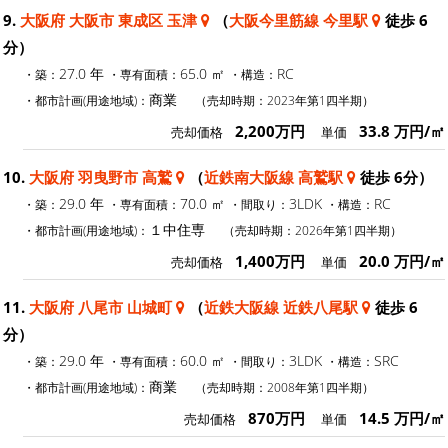
9.
大阪府 大阪市 東成区 玉津
（
大阪今里筋線 今里駅
徒歩 6
分）
27.0 年
65.0 ㎡
RC
・築：
・専有面積：
・構造：
商業
・都市計画(用途地域)：
（売却時期：2023年第1四半期）
2,200万円
33.8 万円/㎡
売却価格
単価
10.
大阪府 羽曳野市 高鷲
（
近鉄南大阪線 高鷲駅
徒歩 6分）
29.0 年
70.0 ㎡
3LDK
RC
・築：
・専有面積：
・間取り：
・構造：
１中住専
・都市計画(用途地域)：
（売却時期：2026年第1四半期）
1,400万円
20.0 万円/㎡
売却価格
単価
11.
大阪府 八尾市 山城町
（
近鉄大阪線 近鉄八尾駅
徒歩 6
分）
29.0 年
60.0 ㎡
3LDK
SRC
・築：
・専有面積：
・間取り：
・構造：
商業
・都市計画(用途地域)：
（売却時期：2008年第1四半期）
870万円
14.5 万円/㎡
売却価格
単価