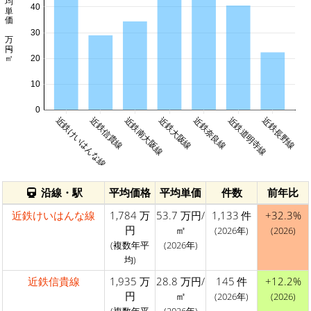
平均単価 万円/㎡
40
30
20
10
0
近鉄けいはんな線
近鉄信貴線
近鉄南大阪線
近鉄大阪線
近鉄奈良線
近鉄道明寺線
近鉄長野線
沿線・駅
平均価格
平均単価
件数
前年比
近鉄けいはんな線
1,784 万
53.7 万円/
1,133 件
+32.3%
円
㎡
(2026年)
(2026)
(複数年平
(2026年)
均)
近鉄信貴線
1,935 万
28.8 万円/
145 件
+12.2%
円
㎡
(2026年)
(2026)