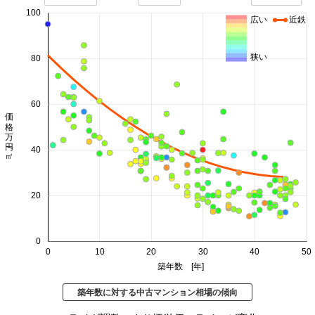
100
広い
近鉄
狭い
80
60
価格 万円/㎡
40
20
0
0
10
20
30
40
50
築年数 [年]
築年数に対する中古マンション相場の傾向