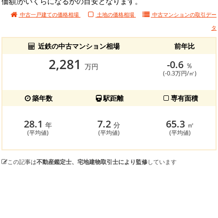
価額)がいくらになるかの目安となります。
中古一戸建ての価格相場
土地の価格相場
中古マンションの
取引デー
タ
近鉄の中古マンション相場
前年比
2,281
-0.6
％
万円
(-0.3万円/㎡)
築年数
駅距離
専有面積
28.1
7.2
65.3
年
分
㎡
(平均値)
(平均値)
(平均値)
この記事は
不動産鑑定士、宅地建物取引士により監修
しています