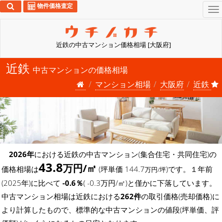
物件価格査定
To
na
近鉄の中古マンション価格相場 [大阪府]
近鉄
中古マンションの価格相場
マンション相場
大阪府
近鉄
2026年
における近鉄の中古マンション(集合住宅・共同住宅)の
43.8
万円/㎡
価格相場は
(坪単価 144.7
)です。１年前
万円/坪
(2025年)に比べて
-0.6％
( -0.3万円/㎡)と僅かに下落しています。
中古マンション相場は近鉄における
262件
の取引価格(売却価格)に
より計算したもので、標準的な中古マンションの値段(坪単価、評