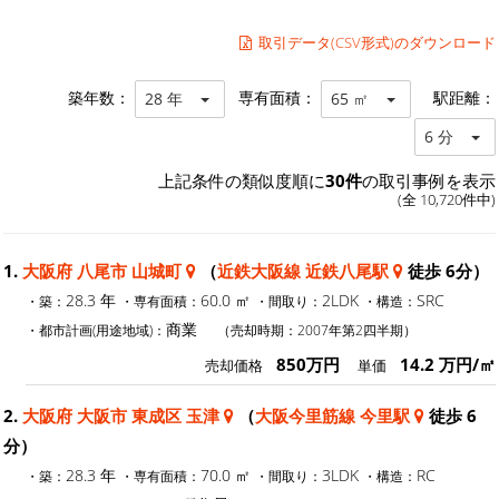
取引データ(CSV形式)のダウンロード
築年数：
専有面積：
駅距離：
28 年
65 ㎡
6 分
上記条件の類似度順に
30件
の取引事例を表示
(全 10,720件中)
1.
大阪府 八尾市 山城町
（
近鉄大阪線 近鉄八尾駅
徒歩 6分）
28.3 年
60.0 ㎡
2LDK
SRC
・築：
・専有面積：
・間取り：
・構造：
商業
・都市計画(用途地域)：
（売却時期：2007年第2四半期）
850万円
14.2 万円/㎡
売却価格
単価
2.
大阪府 大阪市 東成区 玉津
（
大阪今里筋線 今里駅
徒歩 6
分）
28.3 年
70.0 ㎡
3LDK
RC
・築：
・専有面積：
・間取り：
・構造：