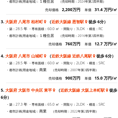
１種住居
・都市計画(用途地域)：
（売却時期：2024年第2四半期）
2,200万円
31.4 万円/㎡
売却価格
単価
3.
大阪府 八尾市 柏村町
（
近鉄大阪線 恩智駅
徒歩 6分）
28.5 年
60.0 ㎡
3LDK
RC
・築：
・専有面積：
・間取り：
・構造：
１種住居
・都市計画(用途地域)：
（売却時期：2016年第3四半期）
760万円
12.7 万円/㎡
売却価格
単価
4.
大阪府 八尾市 山城町
（
近鉄大阪線 近鉄八尾駅
徒歩 6分）
28.5 年
60.0 ㎡
2LDK
SRC
・築：
・専有面積：
・間取り：
・構造：
商業
・都市計画(用途地域)：
（売却時期：2007年第3四半期）
900万円
15.0 万円/㎡
売却価格
単価
5.
大阪府 大阪市 中央区 東平
（
近鉄大阪線 大阪上本町駅
徒歩
6分）
27.3 年
65.0 ㎡
2LDK
SRC
・築：
・専有面積：
・間取り：
・構造：
商業
・都市計画(用途地域)：
（売却時期：2022年第2四半期）