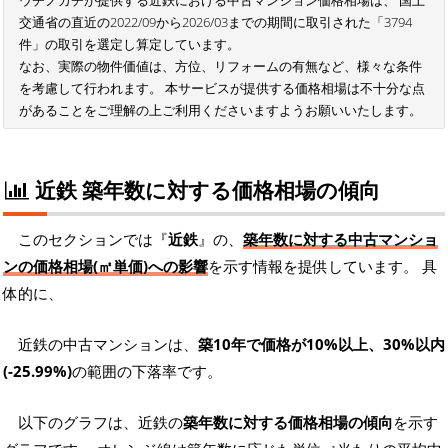
ウチノカチが提供する近鉄における中古マンション価格相場は、 国土
交通省の直近の2022/09から2026/03までの期間に取引された「3794
件」の取引を選定し算定しています。
なお、実際の物件価値は、方位、リフォームの有無など、様々な条件
を考慮して行われます。 本サービスが提供する価格相場は不十分な点
があることをご理解の上ご利用くださいますようお願いいたします。
近鉄 築年数に対する価格相場の傾向
このセクションでは『
近鉄
』の、
築年数に対する中古マンショ
ンの価格相場(㎡単価)への影響
を示す情報を提供しています。 具
体的に、
近鉄の中古マンションは、
築10年で価格が10%以上、30%以内
(-25.99%)
の範囲の下落率です。
以下のグラフは、近鉄の
築年数に対する価格相場の傾向
を示す