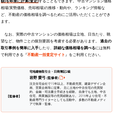
額)を即座に計算(査定)
することもできます。 中古マンション価格
相場(実勢価格、売却相場)の推移・動向や、ランキング情報な
ど、不動産の価格相場を調べるためにご活用いただくことができ
ます。
なお、実際の中古マンションの価格相場は立地、日当たり、眺
望など、物件ごとの個別要因を考慮する必要があります。
過去の
取引事例を簡単に入手
したり、
詳細な価格相場を調べる
には無料
で利用できる『
不動産一括査定サイト
』をご利用ください。
宅地建物取引士・日商簿記2級
岩野 愛弓
(監修者)
注文住宅会社で15年以上、不動産売買、建築デザイン企
画、営業企画等に従事。 主に土地や中古住宅の売買契
約、金融・司法書士手続きを経験。
自身でも土地、中古
住宅、商業施設等の売買経験あり。 2016年より住宅・不
【監修者】
動産専門ライターとしても活動中。 多数の不動産メディ
アで執筆・監修。