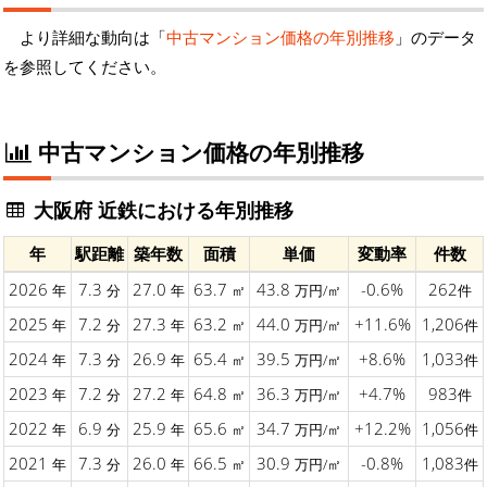
より詳細な動向は「
中古マンション価格の年別推移
」のデータ
を参照してください。
中古マンション価格の年別推移
大阪府 近鉄における年別推移
年
駅距離
築年数
面積
単価
変動率
件数
2026
7.3
27.0
63.7
43.8
-0.6%
262
年
分
年
㎡
万円/㎡
件
2025
7.2
27.3
63.2
44.0
+11.6%
1,206
年
分
年
㎡
万円/㎡
件
2024
7.3
26.9
65.4
39.5
+8.6%
1,033
年
分
年
㎡
万円/㎡
件
2023
7.2
27.2
64.8
36.3
+4.7%
983
年
分
年
㎡
万円/㎡
件
2022
6.9
25.9
65.6
34.7
+12.2%
1,056
年
分
年
㎡
万円/㎡
件
2021
7.3
26.0
66.5
30.9
-0.8%
1,083
年
分
年
㎡
万円/㎡
件