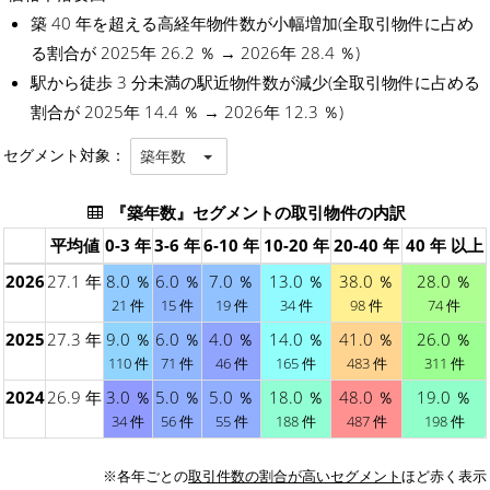
築 40 年を超える高経年物件数が小幅増加(全取引物件に占め
る割合が 2025年 26.2 ％ → 2026年 28.4 ％)
駅から徒歩 3 分未満の駅近物件数が減少(全取引物件に占める
割合が 2025年 14.4 ％ → 2026年 12.3 ％)
セグメント対象：
築年数
『築年数』セグメントの取引物件の内訳
平均値
0-3 年
3-6 年
6-10 年
10-20 年
20-40 年
40 年 以上
2026
27.1 年
8.0 ％
6.0 ％
7.0 ％
13.0 ％
38.0 ％
28.0 ％
21 件
15 件
19 件
34 件
98 件
74 件
2025
27.3 年
9.0 ％
6.0 ％
4.0 ％
14.0 ％
41.0 ％
26.0 ％
110 件
71 件
46 件
165 件
483 件
311 件
2024
26.9 年
3.0 ％
5.0 ％
5.0 ％
18.0 ％
48.0 ％
19.0 ％
34 件
56 件
55 件
188 件
487 件
198 件
※各年ごとの
取引件数の割合が高いセグメント
ほど赤く表示