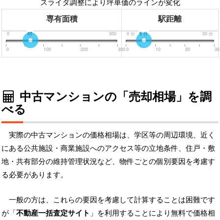
スライダ調整により坪単価のラインが変化
専有面積
駅距離
0
65
300
0
分
6
分
30
分
0
100
200
300
0
10
20
30
中古マンションの「売却相場」を調
べる
実際の中古マンションの価格相場は、学区等の周辺環境、近く
にある公共施設・商業施設へのアクセス等の立地条件、住戸・敷
地・共有部分の維持管理状況など、物件ごとの個別要因を考慮す
る必要があります。
一般の方は、これらの要因を考慮して計算することは困難です
が「
不動産一括査定サイト
」を利用することにより無料で価格相