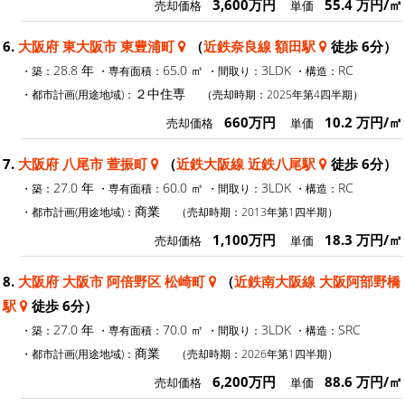
3,600万円
55.4 万円/㎡
売却価格
単価
6.
大阪府 東大阪市 東豊浦町
（
近鉄奈良線 額田駅
徒歩 6分）
28.8 年
65.0 ㎡
3LDK
RC
・築：
・専有面積：
・間取り：
・構造：
２中住専
・都市計画(用途地域)：
（売却時期：2025年第4四半期）
660万円
10.2 万円/㎡
売却価格
単価
7.
大阪府 八尾市 萱振町
（
近鉄大阪線 近鉄八尾駅
徒歩 6分）
27.0 年
60.0 ㎡
3LDK
RC
・築：
・専有面積：
・間取り：
・構造：
商業
・都市計画(用途地域)：
（売却時期：2013年第1四半期）
1,100万円
18.3 万円/㎡
売却価格
単価
8.
大阪府 大阪市 阿倍野区 松崎町
（
近鉄南大阪線 大阪阿部野橋
駅
徒歩 6分）
27.0 年
70.0 ㎡
3LDK
SRC
・築：
・専有面積：
・間取り：
・構造：
商業
・都市計画(用途地域)：
（売却時期：2026年第1四半期）
6,200万円
88.6 万円/㎡
売却価格
単価