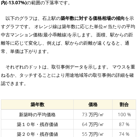
内(-13.07%)
の範囲の下落率です。
以下のグラフは、石上駅の
築年数に対する価格相場の傾向
を示
すグラフです。 オレンジ線は築年数に応じた単位㎡当たりの平均
中古マンション価格(最小乖離線)を示します。 面積、駅からの距
離等に応じて変化し、例えば、駅からの距離が遠くなると、通
常、単価は下がります。
それぞれのドットは、取引事例データを示します。 マウスを重
ねるか、タッチすることにより用途地域等の取引事例の詳細を確
認できます。
築年数
価格
割合
新築時の平均価格
73 万円/㎡
100 %
築１０年・残存価値
64 万円/㎡
87 %
築２０年・残存価値
55 万円/㎡
74 %