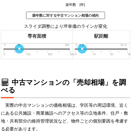
築年数 [年]
築年数に対する中古マンション相場の傾向
スライダ調整により坪単価のラインが変化
専有面積
駅距離
0
70
300
0
分
4
分
30
分
0
100
200
300
0
10
20
30
中古マンションの「売却相場」を調
べる
実際の中古マンションの価格相場は、学区等の周辺環境、近く
にある公共施設・商業施設へのアクセス等の立地条件、住戸・敷
地・共有部分の維持管理状況など、物件ごとの個別要因を考慮す
る必要があります。