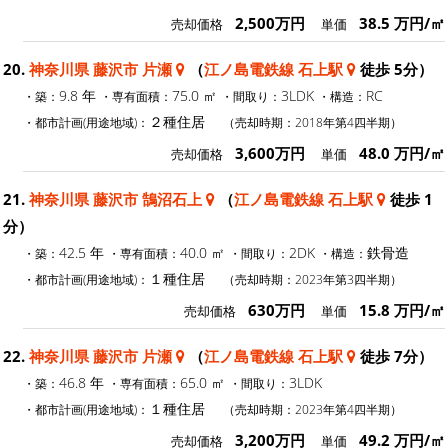
2,500万円
38.5 万円/㎡
売却価格
単価
20.
神奈川県 藤沢市 片瀬
（
江ノ島電鉄線 石上駅
徒歩 5分）
9.8 年
75.0 ㎡
3LDK
RC
・築：
・専有面積：
・間取り：
・構造：
２種住居
・都市計画(用途地域)：
（売却時期：2018年第4四半期）
3,600万円
48.0 万円/㎡
売却価格
単価
21.
神奈川県 藤沢市 鵠沼石上
（
江ノ島電鉄線 石上駅
徒歩 1
分）
42.5 年
40.0 ㎡
2DK
鉄骨造
・築：
・専有面積：
・間取り：
・構造：
１種住居
・都市計画(用途地域)：
（売却時期：2023年第3四半期）
630万円
15.8 万円/㎡
売却価格
単価
22.
神奈川県 藤沢市 片瀬
（
江ノ島電鉄線 石上駅
徒歩 7分）
46.8 年
65.0 ㎡
3LDK
・築：
・専有面積：
・間取り：
１種住居
・都市計画(用途地域)：
（売却時期：2023年第4四半期）
3,200万円
49.2 万円/㎡
売却価格
単価