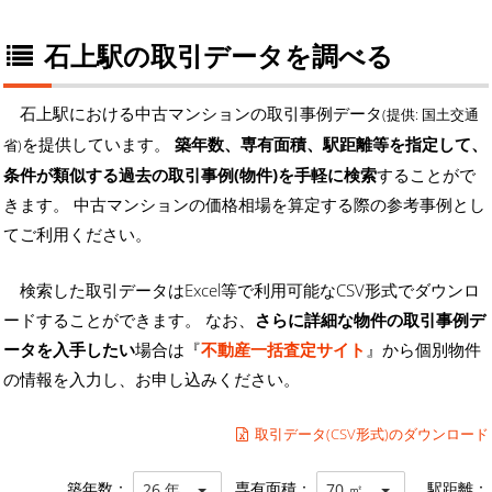
石上駅の取引データを調べる
石上駅における中古マンションの取引事例データ
(提供: 国土交通
を提供しています。
築年数、専有面積、駅距離等を指定して、
省)
条件が類似する過去の取引事例(物件)を手軽に検索
することがで
きます。 中古マンションの価格相場を算定する際の参考事例とし
てご利用ください。
検索した取引データはExcel等で利用可能なCSV形式でダウンロ
ードすることができます。 なお、
さらに詳細な物件の取引事例デ
ータを入手したい
場合は『
不動産一括査定サイト
』から個別物件
の情報を入力し、お申し込みください。
取引データ(CSV形式)のダウンロード
築年数：
専有面積：
駅距離：
26 年
70 ㎡