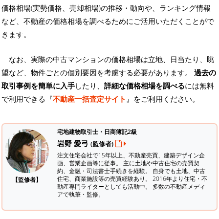
価格相場(実勢価格、売却相場)の推移・動向や、ランキング情報
など、不動産の価格相場を調べるためにご活用いただくことがで
きます。
なお、実際の中古マンションの価格相場は立地、日当たり、眺
望など、物件ごとの個別要因を考慮する必要があります。
過去の
取引事例を簡単に入手
したり、
詳細な価格相場を調べる
には無料
で利用できる『
不動産一括査定サイト
』をご利用ください。
宅地建物取引士・日商簿記2級
岩野 愛弓
(監修者)
注文住宅会社で15年以上、不動産売買、建築デザイン企
画、営業企画等に従事。 主に土地や中古住宅の売買契
約、金融・司法書士手続きを経験。
自身でも土地、中古
住宅、商業施設等の売買経験あり。 2016年より住宅・不
【監修者】
動産専門ライターとしても活動中。 多数の不動産メディ
アで執筆・監修。