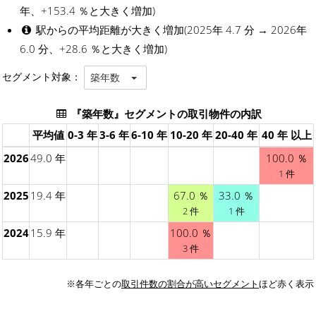
年、+153.4 ％と大きく増加)
駅からの平均距離が大きく増加(2025年 4.7 分 → 2026年
6.0 分、+28.6 ％と大きく増加)
セグメント対象：
築年数
『築年数』セグメントの取引物件の内訳
平均値
0-3 年
3-6 年
6-10 年
10-20 年
20-40 年
40 年 以上
2026
49.0 年
100.0 ％
1 件
2025
19.4 年
67.0 ％
33.0 ％
2 件
1 件
2024
15.9 年
100.0 ％
3 件
※各年ごとの
取引件数の割合が高いセグメント
ほど赤く表示