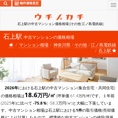
物件価格査定
To
na
石上駅の中古マンション価格相場 [その他 江ノ島電鉄線]
石上駅
中古マンションの価格相場
マンション相場
神奈川県
その他
江ノ島電鉄線
石上駅
2026年
における石上駅の中古マンション(集合住宅・共同住宅)
18.6
万円/㎡
の価格相場は
(坪単価 61.4
)です。１年前
万円/坪
(2025年)に比べて
-75.8％
( -58.3万円/㎡)と大幅に下落していま
す。中古マンション相場は石上駅における
1件
の取引価格(売却価
格)により計算したもので、標準的な中古マンションの値段(坪単