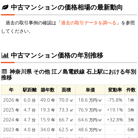
中古マンションの価格相場の最新動向
過去の取引事例の確認は「
過去の取引データを調べる
」を参照
してください。
中古マンション価格の年別推移
神奈川県 その他 江ノ島電鉄線 石上駅における年別
推移
年
駅距離
築年数
面積
単価
変動率
件数
2026
6.0
49.0
70.0
18.6
-75.8%
1
年
分
年
㎡
万円/㎡
件
2025
4.7
19.3
73.3
76.9
+19.1%
3
年
分
年
㎡
万円/㎡
件
2024
4.7
15.9
66.7
64.6
+32.8%
3
年
分
年
㎡
万円/㎡
件
2023
4.0
34.0
62.5
48.6
-
6
年
分
年
㎡
万円/㎡
件