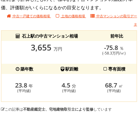
価、評価額)がいくらになるかの目安となります。
中古一戸建ての価格相場
土地の価格相場
中古マンションの
取引デー
タ
石上駅の中古マンション相場
前年比
3,655
-75.8
％
万円
(-58.3万円/㎡)
築年数
駅距離
専有面積
23.8
4.5
68.7
年
分
㎡
(平均値)
(平均値)
(平均値)
この記事は
不動産鑑定士、宅地建物取引士により監修
しています