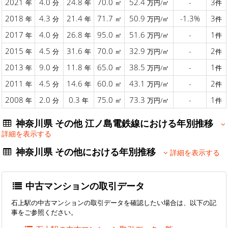
2021
4.0
24.8
70.0
52.4
-
3
年
分
年
㎡
万円/㎡
件
2018
4.3
21.4
71.7
50.9
-1.3%
3
年
分
年
㎡
万円/㎡
件
2017
4.0
26.8
95.0
51.6
-
1
年
分
年
㎡
万円/㎡
件
2015
4.5
31.6
70.0
32.9
-
2
年
分
年
㎡
万円/㎡
件
2013
9.0
11.8
65.0
38.5
-
1
年
分
年
㎡
万円/㎡
件
2011
4.5
14.6
60.0
43.1
-
2
年
分
年
㎡
万円/㎡
件
2008
2.0
0.3
75.0
73.3
-
1
年
分
年
㎡
万円/㎡
件
神奈川県 その他 江ノ島電鉄線における年別推移
詳細を表示する
神奈川県 その他における年別推移
詳細を表示する
中古マンションの取引データ
石上駅の中古マンションの取引データを確認したい場合は、以下の記
事をご参照ください。