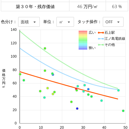
築３０年・残存価値
46 万円/㎡
63 %
色分け：
単位：
タッチ操作：
面積
㎡
OFF
140
広い
石上駅
江ノ島電鉄線
120
その他
狭い
100
価格 万円/㎡
80
60
40
20
0
0
10
20
30
40
50