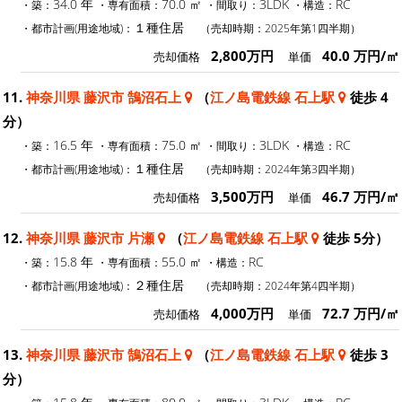
34.0 年
70.0 ㎡
3LDK
RC
・築：
・専有面積：
・間取り：
・構造：
１種住居
・都市計画(用途地域)：
（売却時期：2025年第1四半期）
2,800万円
40.0 万円/㎡
売却価格
単価
11.
神奈川県 藤沢市 鵠沼石上
（
江ノ島電鉄線 石上駅
徒歩 4
分）
16.5 年
75.0 ㎡
3LDK
RC
・築：
・専有面積：
・間取り：
・構造：
１種住居
・都市計画(用途地域)：
（売却時期：2024年第3四半期）
3,500万円
46.7 万円/㎡
売却価格
単価
12.
神奈川県 藤沢市 片瀬
（
江ノ島電鉄線 石上駅
徒歩 5分）
15.8 年
55.0 ㎡
RC
・築：
・専有面積：
・構造：
２種住居
・都市計画(用途地域)：
（売却時期：2024年第4四半期）
4,000万円
72.7 万円/㎡
売却価格
単価
13.
神奈川県 藤沢市 鵠沼石上
（
江ノ島電鉄線 石上駅
徒歩 3
分）