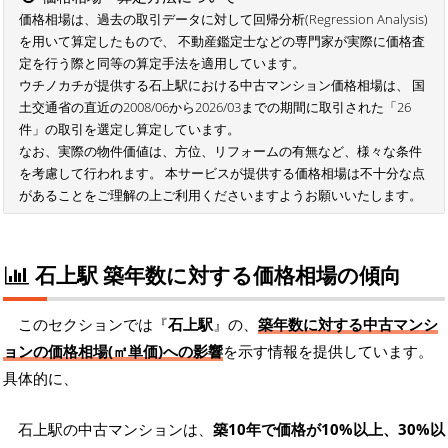
価格相場は、過去の取引データに対して回帰分析(Regression Analysis)
を用いて算定したもので、 不動産鑑定士などの専門家が実際に価格査
定を行う際と同等の算定手法を適用しています。
ウチノカチが提供する石上駅における中古マンション価格相場は、 国
土交通省の直近の2008/06から2026/03までの期間に取引された「26
件」の取引を選定し算定しています。
なお、実際の物件価値は、方位、リフォームの有無など、様々な条件
を考慮して行われます。 本サービスが提供する価格相場は不十分な点
があることをご理解の上ご利用くださいますようお願いいたします。
石上駅 築年数に対する価格相場の傾向
このセクションでは『
石上駅
』の、
築年数に対する中古マンシ
ョンの価格相場(㎡単価)への影響
を示す情報を提供しています。
具体的に、
石上駅の中古マンションは、
築10年で価格が10%以上、30%以