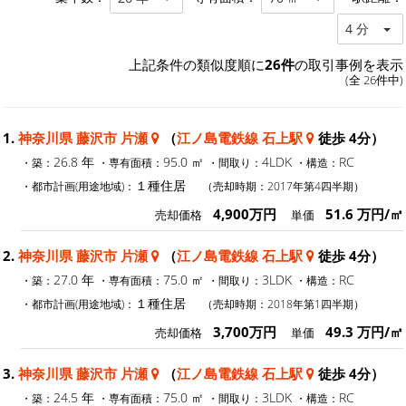
4 分
上記条件の類似度順に
26件
の取引事例を表示
(全 26件中)
1.
神奈川県 藤沢市 片瀬
（
江ノ島電鉄線 石上駅
徒歩 4分）
26.8 年
95.0 ㎡
4LDK
RC
・築：
・専有面積：
・間取り：
・構造：
１種住居
・都市計画(用途地域)：
（売却時期：2017年第4四半期）
4,900万円
51.6 万円/㎡
売却価格
単価
2.
神奈川県 藤沢市 片瀬
（
江ノ島電鉄線 石上駅
徒歩 4分）
27.0 年
75.0 ㎡
3LDK
RC
・築：
・専有面積：
・間取り：
・構造：
１種住居
・都市計画(用途地域)：
（売却時期：2018年第1四半期）
3,700万円
49.3 万円/㎡
売却価格
単価
3.
神奈川県 藤沢市 片瀬
（
江ノ島電鉄線 石上駅
徒歩 4分）
24.5 年
75.0 ㎡
3LDK
RC
・築：
・専有面積：
・間取り：
・構造：