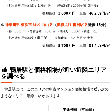
１種住居
・都市計画(用途地域)：
（売却時期：2026年第1四半期）
3,000万円
46.2 万円/㎡
売却価格
単価
4.
神奈川県 横浜市 緑区 白山
（
JR横浜線 鴨居駅
徒歩 15分）
30.5 年
70.0 ㎡
3LDK
RC
・築：
・専有面積：
・間取り：
・構造：
準工業
・都市計画(用途地域)：
（売却時期：2023年第3四半期）
5,700万円
81.4 万円/㎡
売却価格
単価
鴨居駅と価格相場が近い近隣エリア
を調べる
鴨居駅には、このエリアの中古マンション価格相場と近い次の
ようなエリア、沿線・駅があります。
平均情報（平均値）