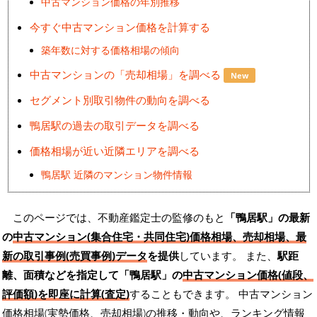
中古マンション価格の年別推移
今すぐ中古マンション価格を計算する
築年数に対する価格相場の傾向
中古マンションの「売却相場」を調べる
New
セグメント別取引物件の動向を調べる
鴨居駅の過去の取引データを調べる
価格相場が近い近隣エリアを調べる
鴨居駅 近隣のマンション物件情報
このページでは、不動産鑑定士の監修のもと
「鴨居駅」の最新
の
中古マンション(集合住宅・共同住宅)価格相場、売却相場、最
新の取引事例(売買事例)データ
を提供
しています。 また、
駅距
離、面積などを指定して「鴨居駅」の
中古マンション価格(値段、
評価額)を即座に計算(査定)
することもできます。 中古マンション
価格相場(実勢価格、売却相場)の推移・動向や、ランキング情報