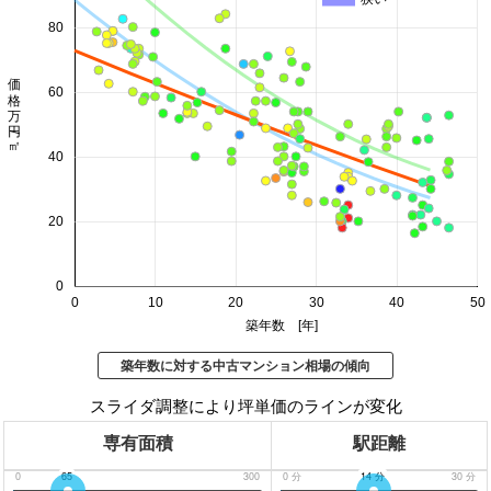
80
価格 万円/㎡
60
40
20
0
0
10
20
30
40
50
築年数 [年]
築年数に対する中古マンション相場の傾向
スライダ調整により坪単価のラインが変化
専有面積
駅距離
0
65
300
0
分
14
分
30
分