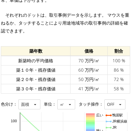
常、単価は下がります。
それぞれのドットは、取引事例データを示します。 マウスを重
ねるか、タッチすることにより用途地域等の取引事例の詳細を確
認できます。
築年数
価格
割合
新築時の平均価格
70 万円/㎡
100 %
築１０年・残存価値
60 万円/㎡
86 %
築２０年・残存価値
50 万円/㎡
72 %
築３０年・残存価値
41 万円/㎡
58 %
色分け：
単位：
タッチ操作：
面積
㎡
OFF
広い
鴨居駅
100
JR横浜線
JR
狭い