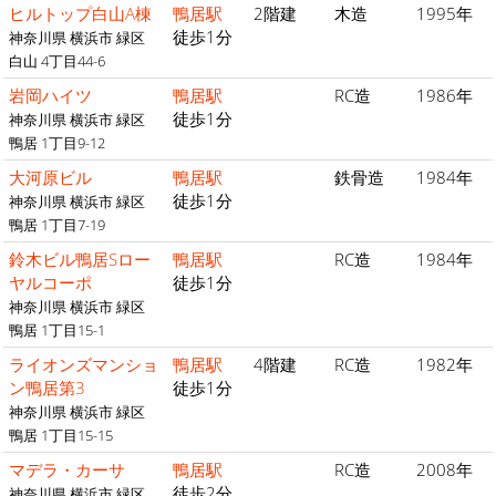
ヒルトップ白山A棟
鴨居駅
2階建
木造
1995年
徒歩1分
神奈川県 横浜市 緑区
白山 4丁目44-6
岩岡ハイツ
鴨居駅
RC造
1986年
徒歩1分
神奈川県 横浜市 緑区
鴨居 1丁目9-12
大河原ビル
鴨居駅
鉄骨造
1984年
徒歩1分
神奈川県 横浜市 緑区
鴨居 1丁目7-19
鈴木ビル鴨居Sロー
鴨居駅
RC造
1984年
ヤルコーポ
徒歩1分
神奈川県 横浜市 緑区
鴨居 1丁目15-1
ライオンズマンショ
鴨居駅
4階建
RC造
1982年
ン鴨居第3
徒歩1分
神奈川県 横浜市 緑区
鴨居 1丁目15-15
マデラ・カーサ
鴨居駅
RC造
2008年
徒歩2分
神奈川県 横浜市 緑区