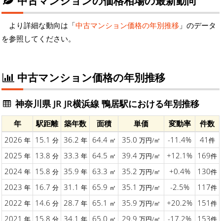
中古マンションの価格相場の最新動向
より詳細な動向は「
中古マンション価格の年別推移
」のデータ
を参照してください。
中古マンション価格の年別推移
神奈川県 JR JR横浜線 鴨居駅における年別推移
年
駅距離
築年数
面積
単価
変動率
件数
2026
15.1
36.2
64.4
35.0
-11.4%
41
年
分
年
㎡
万円/㎡
件
2025
13.8
33.3
64.5
39.4
+12.1%
169
年
分
年
㎡
万円/㎡
件
2024
15.8
35.9
63.3
35.2
+0.4%
130
年
分
年
㎡
万円/㎡
件
2023
16.7
31.1
65.9
35.1
-2.5%
117
年
分
年
㎡
万円/㎡
件
2022
14.6
28.7
65.1
35.9
+20.2%
151
年
分
年
㎡
万円/㎡
件
2021
15.8
34.1
65.0
29.9
-17.2%
153
年
分
年
㎡
万円/㎡
件