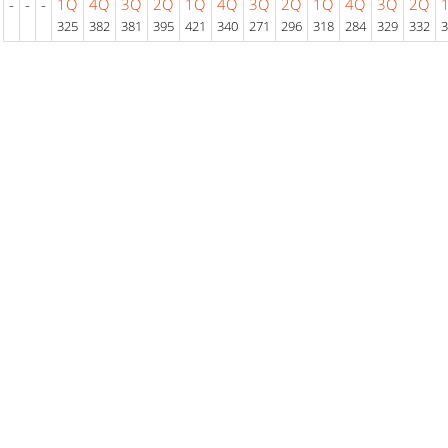
-
-
-
1Q
4Q
3Q
2Q
1Q
4Q
3Q
2Q
1Q
4Q
3Q
2Q
325
382
381
395
421
340
271
296
318
284
329
332
3