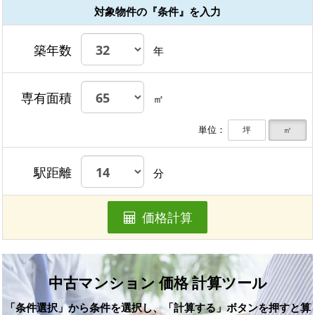
対象物件の『条件』を入力
築年数
年
専有面積
㎡
単位：
坪
㎡
駅距離
分
価格計算
中古マンション 価格 計算ツール
「条件選択」から条件を選択し、「計算する」ボタンを押すと算