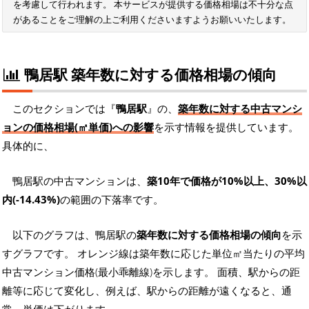
を考慮して行われます。 本サービスが提供する価格相場は不十分な点
があることをご理解の上ご利用くださいますようお願いいたします。
鴨居駅 築年数に対する価格相場の傾向
このセクションでは『
鴨居駅
』の、
築年数に対する中古マンシ
ョンの価格相場(㎡単価)への影響
を示す情報を提供しています。
具体的に、
鴨居駅の中古マンションは、
築10年で価格が10%以上、30%以
内(-14.43%)
の範囲の下落率です。
以下のグラフは、鴨居駅の
築年数に対する価格相場の傾向
を示
すグラフです。 オレンジ線は築年数に応じた単位㎡当たりの平均
中古マンション価格(最小乖離線)を示します。 面積、駅からの距
離等に応じて変化し、例えば、駅からの距離が遠くなると、通