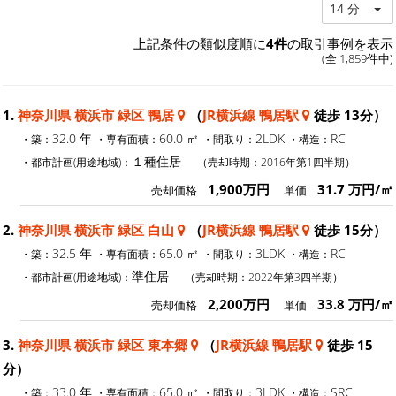
14 分
上記条件の類似度順に
4件
の取引事例を表示
(全 1,859件中)
1.
神奈川県 横浜市 緑区 鴨居
（
JR横浜線 鴨居駅
徒歩 13分）
32.0 年
60.0 ㎡
2LDK
RC
・築：
・専有面積：
・間取り：
・構造：
１種住居
・都市計画(用途地域)：
（売却時期：2016年第1四半期）
1,900万円
31.7 万円/㎡
売却価格
単価
2.
神奈川県 横浜市 緑区 白山
（
JR横浜線 鴨居駅
徒歩 15分）
32.5 年
65.0 ㎡
3LDK
RC
・築：
・専有面積：
・間取り：
・構造：
準住居
・都市計画(用途地域)：
（売却時期：2022年第3四半期）
2,200万円
33.8 万円/㎡
売却価格
単価
3.
神奈川県 横浜市 緑区 東本郷
（
JR横浜線 鴨居駅
徒歩 15
分）
33.0 年
65.0 ㎡
3LDK
SRC
・築：
・専有面積：
・間取り：
・構造：