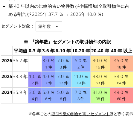
築 40 年以内の比較的古い物件数が小幅増加(全取引物件に占
める割合が 2025年 37.7 ％ → 2026年 40.0 ％)
セグメント対象：
築年数
『築年数』セグメントの取引物件の内訳
平均値
0-3 年
3-6 年
6-10 年
10-20 年
20-40 年
40 年 以上
2026
36.2 年
3.0 ％
7.0 ％
5.0 ％
40.0 ％
45.0 ％
1 件
3 件
2 件
16 件
18 件
2025
33.3 年
1.0 ％
4.0 ％
7.0 ％
11.0 ％
38.0 ％
38.0 ％
2 件
7 件
12 件
19 件
63 件
64 件
2024
35.9 年
3.0 ％
5.0 ％
5.0 ％
7.0 ％
31.0 ％
49.0 ％
4 件
6 件
6 件
8 件
38 件
60 件
※各年ごとの
取引件数の割合が高いセグメント
ほど赤く表示