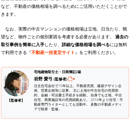
など、不動産の価格相場を調べるためにご活用いただくことがで
きます。
なお、実際の中古マンションの価格相場は立地、日当たり、眺
望など、物件ごとの個別要因を考慮する必要があります。
過去の
取引事例を簡単に入手
したり、
詳細な価格相場を調べる
には無料
で利用できる『
不動産一括査定サイト
』をご利用ください。
宅地建物取引士・日商簿記2級
岩野 愛弓
(監修者)
注文住宅会社で15年以上、不動産売買、建築デザイン企
画、営業企画等に従事。 主に土地や中古住宅の売買契
約、金融・司法書士手続きを経験。
自身でも土地、中古
住宅、商業施設等の売買経験あり。 2016年より住宅・不
【監修者】
動産専門ライターとしても活動中。 多数の不動産メディ
アで執筆・監修。