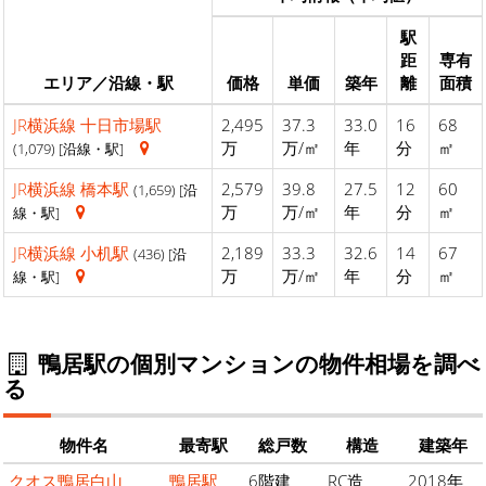
駅
距
専有
エリア／沿線・駅
価格
単価
築年
離
面積
JR横浜線
十日市場駅
2,495
37.3
33.0
16
68
万
万/㎡
年
分
㎡
(1,079) [沿線・駅]
JR横浜線
橋本駅
2,579
39.8
27.5
12
60
(1,659) [沿
万
万/㎡
年
分
㎡
線・駅]
JR横浜線
小机駅
2,189
33.3
32.6
14
67
(436) [沿
万
万/㎡
年
分
㎡
線・駅]
鴨居駅の個別マンションの物件相場を調べ
る
物件名
最寄駅
総戸数
構造
建築年
クオス鴨居白山
鴨居駅
6階建
RC造
2018年