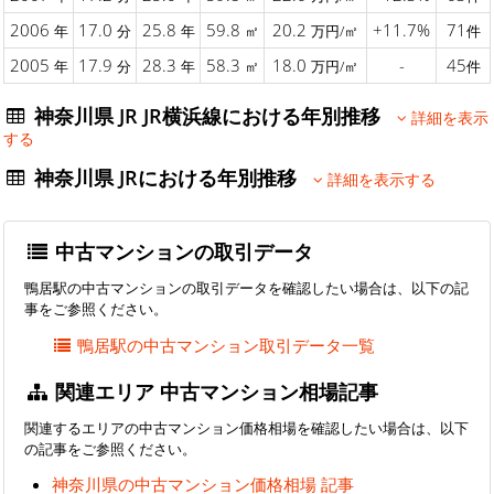
2006
17.0
25.8
59.8
20.2
+11.7%
71
年
分
年
㎡
万円/㎡
件
2005
17.9
28.3
58.3
18.0
-
45
年
分
年
㎡
万円/㎡
件
神奈川県 JR JR横浜線における年別推移
詳細を表示
する
神奈川県 JRにおける年別推移
詳細を表示する
中古マンションの取引データ
鴨居駅の中古マンションの取引データを確認したい場合は、以下の記
事をご参照ください。
鴨居駅の中古マンション取引データ一覧
関連エリア 中古マンション相場記事
関連するエリアの中古マンション価格相場を確認したい場合は、以下
の記事をご参照ください。
神奈川県の中古マンション価格相場 記事