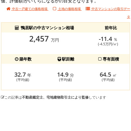
価、評価額)がいくらになるかの目安となります。
中古一戸建ての価格相場
土地の価格相場
中古マンションの
取引デー
タ
鴨居駅の中古マンション相場
前年比
2,457
-11.4
％
万円
(-4.5万円/㎡)
築年数
駅距離
専有面積
32.7
14.9
64.5
年
分
㎡
(平均値)
(平均値)
(平均値)
この記事は
不動産鑑定士、宅地建物取引士により監修
しています