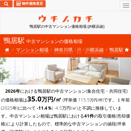
物件価格査定
To
na
鴨居駅の中古マンション価格相場 [JR横浜線]
鴨居駅
中古マンションの価格相場
マンション相場
神奈川県
JR
JR横浜線
鴨居駅
2026年
における鴨居駅の中古マンション(集合住宅・共同住宅)
35.0
万円/㎡
の価格相場は
(坪単価 115.5
)です。１年前
万円/坪
(2025年)に比べて
-11.4％
( -4.5万円/㎡)と不調に推移していま
す。中古マンション相場は鴨居駅における
41件
の取引価格(売却価
格)により計算したもので、標準的な中古マンションの値段(坪単