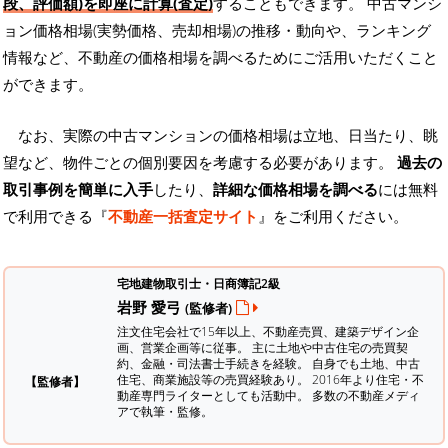
段、評価額)を即座に計算(査定)
することもできます。 中古マンシ
ョン価格相場(実勢価格、売却相場)の推移・動向や、ランキング
情報など、不動産の価格相場を調べるためにご活用いただくこと
ができます。
なお、実際の中古マンションの価格相場は立地、日当たり、眺
望など、物件ごとの個別要因を考慮する必要があります。
過去の
取引事例を簡単に入手
したり、
詳細な価格相場を調べる
には無料
で利用できる『
不動産一括査定サイト
』をご利用ください。
宅地建物取引士・日商簿記2級
岩野 愛弓
(監修者)
注文住宅会社で15年以上、不動産売買、建築デザイン企
画、営業企画等に従事。 主に土地や中古住宅の売買契
約、金融・司法書士手続きを経験。
自身でも土地、中古
住宅、商業施設等の売買経験あり。 2016年より住宅・不
【監修者】
動産専門ライターとしても活動中。 多数の不動産メディ
アで執筆・監修。