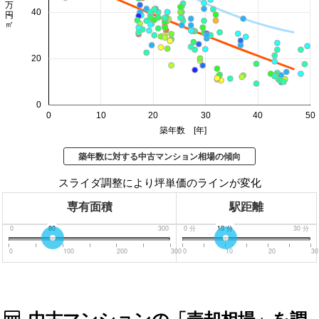
価格 万円/㎡
40
20
0
0
10
20
30
40
50
築年数 [年]
築年数に対する中古マンション相場の傾向
スライダ調整により坪単価のラインが変化
専有面積
駅距離
0
80
300
0
分
10
分
30
分
0
100
200
300
0
10
20
30
中古マンションの「売却相場」を調