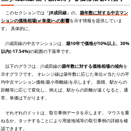
このセクションでは『
JR成田線
』の、
築年数に対する中古マン
ションの価格相場(㎡単価)への影響
を示す情報を提供していま
す。 具体的に、
JR成田線の中古マンションは、
築10年で価格が10%以上、30%
以内(-17.54%)
の範囲の下落率です。
以下のグラフは、JR成田線の
築年数に対する価格相場の傾向
を
示すグラフです。 オレンジ線は築年数に応じた単位㎡当たりの平
均中古マンション価格(最小乖離線)を示します。 面積、駅からの
距離等に応じて変化し、例えば、駅からの距離が遠くなると、通
常、単価は下がります。
それぞれのドットは、取引事例データを示します。 マウスを重
ねるか、タッチすることにより用途地域等の取引事例の詳細を確
認できます。