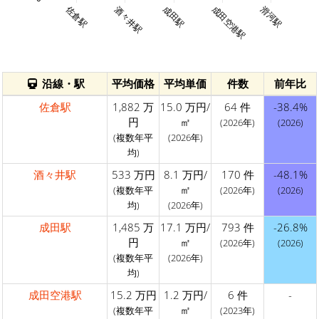
佐倉駅
酒々井駅
成田駅
成田空港駅
滑河駅
沿線・駅
平均価格
平均単価
件数
前年比
佐倉駅
1,882 万
15.0 万円/
64 件
-38.4%
円
㎡
(2026年)
(2026)
(複数年平
(2026年)
均)
酒々井駅
533 万円
8.1 万円/
170 件
-48.1%
㎡
(複数年平
(2026年)
(2026)
均)
(2026年)
成田駅
1,485 万
17.1 万円/
793 件
-26.8%
円
㎡
(2026年)
(2026)
(複数年平
(2026年)
均)
成田空港駅
15.2 万円
1.2 万円/
6 件
-
㎡
(複数年平
(2023年)