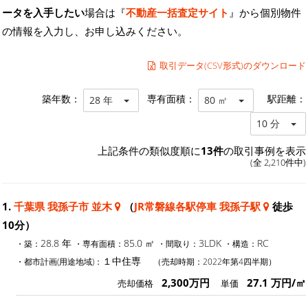
ータを入手したい
場合は『
不動産一括査定サイト
』から個別物件
の情報を入力し、お申し込みください。
取引データ(CSV形式)のダウンロード
築年数：
専有面積：
駅距離：
28 年
80 ㎡
10 分
上記条件の類似度順に
13件
の取引事例を表示
(全 2,210件中)
1.
千葉県 我孫子市 並木
（
JR常磐線各駅停車 我孫子駅
徒歩
10分）
28.8 年
85.0 ㎡
3LDK
RC
・築：
・専有面積：
・間取り：
・構造：
１中住専
・都市計画(用途地域)：
（売却時期：2022年第4四半期）
2,300万円
27.1 万円/㎡
売却価格
単価