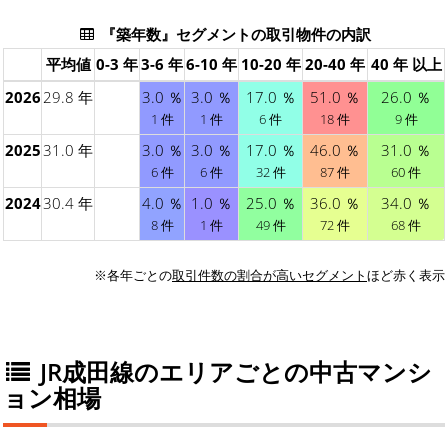
『築年数』セグメントの取引物件の内訳
平均値
0-3 年
3-6 年
6-10 年
10-20 年
20-40 年
40 年 以上
2026
29.8 年
3.0 ％
3.0 ％
17.0 ％
51.0 ％
26.0 ％
1 件
1 件
6 件
18 件
9 件
2025
31.0 年
3.0 ％
3.0 ％
17.0 ％
46.0 ％
31.0 ％
6 件
6 件
32 件
87 件
60 件
2024
30.4 年
4.0 ％
1.0 ％
25.0 ％
36.0 ％
34.0 ％
8 件
1 件
49 件
72 件
68 件
※各年ごとの
取引件数の割合が高いセグメント
ほど赤く表示
JR成田線のエリアごとの中古マンシ
ョン相場