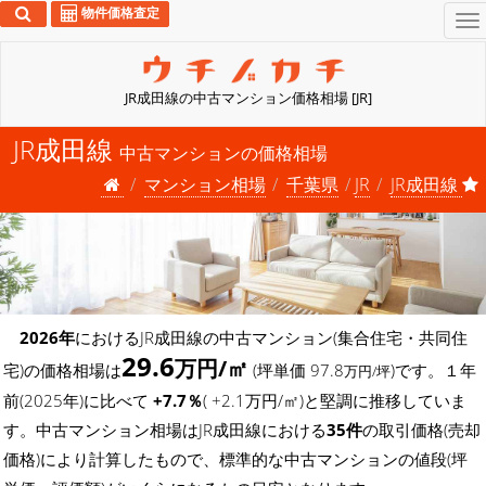
物件価格査定
To
na
JR成田線の中古マンション価格相場 [JR]
JR成田線
中古マンションの価格相場
マンション相場
千葉県
JR
JR成田線
2026年
におけるJR成田線の中古マンション(集合住宅・共同住
29.6
万円/㎡
宅)の価格相場は
(坪単価 97.8
)です。１年
万円/坪
前(2025年)に比べて
+7.7％
( +2.1万円/㎡)と堅調に推移していま
す。中古マンション相場はJR成田線における
35件
の取引価格(売却
価格)により計算したもので、標準的な中古マンションの値段(坪