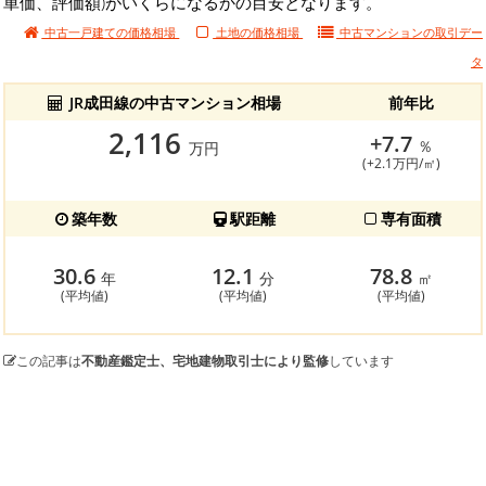
単価、評価額)がいくらになるかの目安となります。
中古一戸建ての価格相場
土地の価格相場
中古マンションの
取引デー
タ
JR成田線の中古マンション相場
前年比
2,116
+7.7
％
万円
(+2.1万円/㎡)
築年数
駅距離
専有面積
30.6
12.1
78.8
年
分
㎡
(平均値)
(平均値)
(平均値)
この記事は
不動産鑑定士、宅地建物取引士により監修
しています