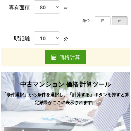
専有面積
㎡
単位：
坪
㎡
駅距離
分
価格計算
中古マンション 価格 計算ツール
「条件選択」から条件を選択し、「計算する」ボタンを押すと算
定結果がここに表示されます。