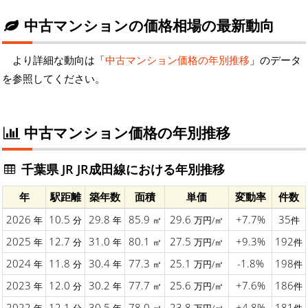
中古マンションの価格相場の最新動向
より詳細な動向は「
中古マンション価格の年別推移
」のデータ
を参照してください。
中古マンション価格の年別推移
千葉県 JR JR成田線における年別推移
年
駅距離
築年数
面積
単価
変動率
件数
2026
10.5
29.8
85.9
29.6
+7.7%
35
年
分
年
㎡
万円/㎡
件
2025
12.7
31.0
80.1
27.5
+9.3%
192
年
分
年
㎡
万円/㎡
件
2024
11.8
30.4
77.3
25.1
-1.8%
198
年
分
年
㎡
万円/㎡
件
2023
12.0
30.2
77.7
25.6
+7.6%
186
年
分
年
㎡
万円/㎡
件
2022
12.1
30.5
78.0
23.8
+4.8%
181