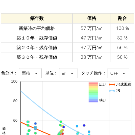
築年数
価格
割合
新築時の平均価格
57 万円/㎡
100 %
築１０年・残存価値
47 万円/㎡
82 %
築２０年・残存価値
37 万円/㎡
66 %
築３０年・残存価値
28 万円/㎡
50 %
色分け：
単位：
タッチ操作：
面積
㎡
OFF
100
広い
JR成田線
JR
狭い
80
60