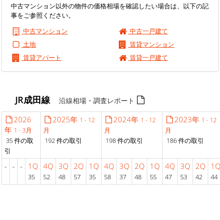
中古マンション以外の物件の価格相場を確認したい場合は、以下の記
事をご参照ください。
中古マンション
中古一戸建て
土地
賃貸マンション
賃貸アパート
賃貸一戸建て
JR成田線
沿線相場・調査レポート
2026
2025年
2024年
2023年
1 - 12
1 - 12
1 - 12
年
1 - 3月
月
月
月
35 件の取
192 件の取引
198 件の取引
186 件の取引
引
-
-
-
1Q
4Q
3Q
2Q
1Q
4Q
3Q
2Q
1Q
4Q
3Q
2Q
1
35
52
48
57
35
58
37
48
55
47
53
42
44