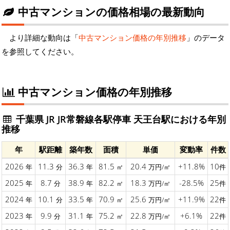
中古マンションの価格相場の最新動向
より詳細な動向は「
中古マンション価格の年別推移
」のデータ
を参照してください。
中古マンション価格の年別推移
千葉県 JR JR常磐線各駅停車 天王台駅における年別
推移
年
駅距離
築年数
面積
単価
変動率
件数
2026
11.3
36.3
81.5
20.4
+11.8%
10
年
分
年
㎡
万円/㎡
件
2025
8.7
38.9
82.2
18.3
-28.5%
25
年
分
年
㎡
万円/㎡
件
2024
10.1
33.5
70.9
25.6
+11.9%
22
年
分
年
㎡
万円/㎡
件
2023
9.9
31.1
75.2
22.8
+6.1%
22
年
分
年
㎡
万円/㎡
件