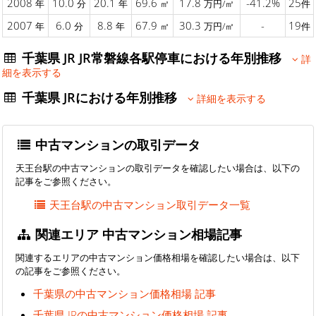
2008
10.0
20.1
69.6
17.8
-41.2%
25
年
分
年
㎡
万円/㎡
件
2007
6.0
8.8
67.9
30.3
-
19
年
分
年
㎡
万円/㎡
件
千葉県 JR JR常磐線各駅停車における年別推移
詳
細を表示する
千葉県 JRにおける年別推移
詳細を表示する
中古マンションの取引データ
天王台駅の中古マンションの取引データを確認したい場合は、以下の
記事をご参照ください。
天王台駅の中古マンション取引データ一覧
関連エリア 中古マンション相場記事
関連するエリアの中古マンション価格相場を確認したい場合は、以下
の記事をご参照ください。
千葉県の中古マンション価格相場 記事
千葉県 JRの中古マンション価格相場 記事