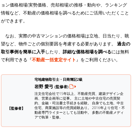
ョン価格相場(実勢価格、売却相場)の推移・動向や、ランキング
情報など、不動産の価格相場を調べるためにご活用いただくこと
ができます。
なお、実際の中古マンションの価格相場は立地、日当たり、眺
望など、物件ごとの個別要因を考慮する必要があります。
過去の
取引事例を簡単に入手
したり、
詳細な価格相場を調べる
には無料
で利用できる『
不動産一括査定サイト
』をご利用ください。
宅地建物取引士・日商簿記2級
岩野 愛弓
(監修者)
注文住宅会社で15年以上、不動産売買、建築デザイン企
画、営業企画等に従事。 主に土地や中古住宅の売買契
約、金融・司法書士手続きを経験。
自身でも土地、中古
住宅、商業施設等の売買経験あり。 2016年より住宅・不
【監修者】
動産専門ライターとしても活動中。 多数の不動産メディ
アで執筆・監修。