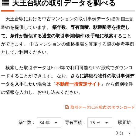
天王台駅の取引データを調べる
天王台駅における中古マンションの取引事例データ
(提供: 国土交
を提供しています。
築年数、専有面積、駅距離等を指定し
通省)
て、条件が類似する過去の取引事例(物件)を手軽に検索
すること
ができます。 中古マンションの価格相場を算定する際の参考事例
としてご利用ください。
検索した取引データはExcel等で利用可能なCSV形式でダウンロ
ードすることができます。 なお、
さらに詳細な物件の取引事例デ
ータを入手したい
場合は『
不動産一括査定サイト
』から個別物件
の情報を入力し、お申し込みください。
取引データ(CSV形式)のダウンロード
築年数：
専有面積：
駅距離：
34 年
75 ㎡
9 分