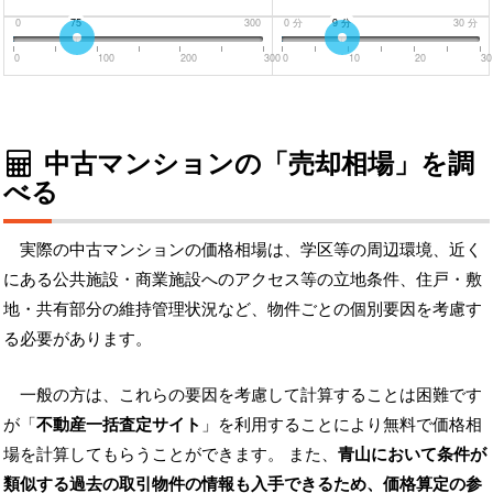
0
75
300
0
分
9
分
30
分
0
100
200
300
0
10
20
30
中古マンションの「売却相場」を調
べる
実際の中古マンションの価格相場は、学区等の周辺環境、近く
にある公共施設・商業施設へのアクセス等の立地条件、住戸・敷
地・共有部分の維持管理状況など、物件ごとの個別要因を考慮す
る必要があります。
一般の方は、これらの要因を考慮して計算することは困難です
が「
不動産一括査定サイト
」を利用することにより無料で価格相
場を計算してもらうことができます。 また、
青山において条件が
類似する過去の取引物件の情報も入手できるため、価格算定の参