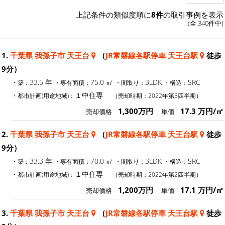
上記条件の類似度順に
8件
の取引事例を表示
(全 340件中)
1.
千葉県 我孫子市 天王台
（
JR常磐線各駅停車 天王台駅
徒歩
9分）
33.5 年
75.0 ㎡
3LDK
SRC
・築：
・専有面積：
・間取り：
・構造：
１中住専
・都市計画(用途地域)：
（売却時期：2022年第3四半期）
1,300万円
17.3 万円/㎡
売却価格
単価
2.
千葉県 我孫子市 天王台
（
JR常磐線各駅停車 天王台駅
徒歩
9分）
33.3 年
70.0 ㎡
3LDK
SRC
・築：
・専有面積：
・間取り：
・構造：
１中住専
・都市計画(用途地域)：
（売却時期：2022年第2四半期）
1,200万円
17.1 万円/㎡
売却価格
単価
3.
千葉県 我孫子市 天王台
（
JR常磐線各駅停車 天王台駅
徒歩