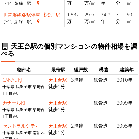
万
万/㎡
年
分
㎡
(414) [沿線・駅]
JR常磐線各駅停車
北松戸駅
1,882
29.9
34.2
7
59
万
万/㎡
年
分
㎡
(344) [沿線・駅]
天王台駅の個別マンションの物件相場を調
べる
物件名
最寄駅
総戸数
構造
建築年
CANAL KJ
天王台駅
3階建
鉄骨造
2010年
徒歩1分
千葉県 我孫子市 柴崎台
1丁目9-6
カナールKJ
天王台駅
鉄骨造
2009年
徒歩1分
千葉県 我孫子市 柴崎台
1丁目9-6
セントラルシティ
天王台駅
2階建
鉄骨造
2005年
徒歩1分
千葉県 我孫子市 南新木
1丁目3-1