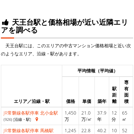
天王台駅と価格相場が近い近隣エリ
アを調べる
天王台駅には、このエリアの中古マンション価格相場と近い次
のようなエリア、沿線・駅があります。
平均情報（平均値）
専
駅
有
距
面
エリア／沿線・駅
価格
単価
築年
離
積
JR常磐線各駅停車
北小金駅
1,450
21.0
37.9
12
65
万
万/㎡
年
分
㎡
(926) [沿線・駅]
JR常磐線各駅停車
馬橋駅
1,245
22.8
40.2
10
52