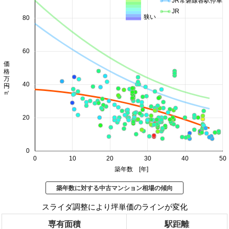
JR常磐線各駅停車
JR
狭い
80
60
価格 万円/㎡
40
20
0
0
10
20
30
40
50
築年数 [年]
築年数に対する中古マンション相場の傾向
スライダ調整により坪単価のラインが変化
専有面積
駅距離