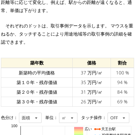
距離等に応じて変化し、例えば、駅からの距離が遠くなると、通
常、単価は下がります。
それぞれのドットは、取引事例データを示します。 マウスを重
ねるか、タッチすることにより用途地域等の取引事例の詳細を確
認できます。
築年数
価格
割合
新築時の平均価格
37 万円/㎡
100 %
築１０年・残存価値
35 万円/㎡
94 %
築２０年・残存価値
31 万円/㎡
84 %
築３０年・残存価値
26 万円/㎡
69 %
色分け：
単位：
タッチ操作：
面積
㎡
OFF
100
広い
天王台駅