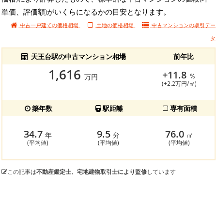
単価、評価額)がいくらになるかの目安となります。
中古一戸建ての価格相場
土地の価格相場
中古マンションの
取引デー
タ
天王台駅の中古マンション相場
前年比
1,616
+11.8
％
万円
(+2.2万円/㎡)
築年数
駅距離
専有面積
34.7
9.5
76.0
年
分
㎡
(平均値)
(平均値)
(平均値)
この記事は
不動産鑑定士、宅地建物取引士により監修
しています