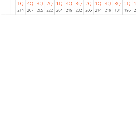
-
-
-
1Q
4Q
3Q
2Q
1Q
4Q
3Q
2Q
1Q
4Q
3Q
2Q
214
267
265
222
264
219
202
206
214
219
181
196
2