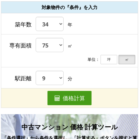
対象物件の『条件』を入力
築年数
年
専有面積
㎡
単位：
坪
㎡
駅距離
分
価格計算
中古マンション 価格 計算ツール
「条件選択」から条件を選択し、「計算する」ボタンを押すと算