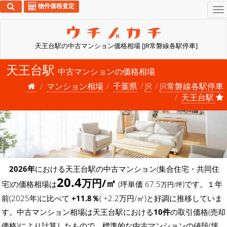
物件価格査定
To
na
天王台駅の中古マンション価格相場 [JR常磐線各駅停車]
天王台駅
中古マンションの価格相場
マンション相場
千葉県
JR
JR常磐線各駅停車
天王台駅
2026年
における天王台駅の中古マンション(集合住宅・共同住
20.4
万円/㎡
宅)の価格相場は
(坪単価 67.5
)です。１年
万円/坪
前(2025年)に比べて
+11.8％
( +2.2万円/㎡)と好調に推移していま
す。中古マンション相場は天王台駅における
10件
の取引価格(売却
価格)により計算したもので、標準的な中古マンションの値段(坪