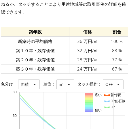
ねるか、タッチすることにより用途地域等の取引事例の詳細を確
認できます。
築年数
価格
割合
新築時の平均価格
36 万円/㎡
100 %
築１０年・残存価値
32 万円/㎡
88 %
築２０年・残存価値
28 万円/㎡
77 %
築３０年・残存価値
24 万円/㎡
67 %
色分け：
単位：
タッチ操作：
面積
㎡
OFF
80
広い
苦竹駅
JR仙石線
JR
狭い
60