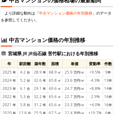
中古マンションの価格相場の最新動向
より詳細な動向は「
中古マンション価格の年別推移
」のデータ
を参照してください。
中古マンション価格の年別推移
宮城県 JR JR仙石線 苦竹駅における年別推移
年
駅距離
築年数
面積
単価
変動率
件数
2025
4.2
28.9
68.9
25.9
+9.5%
9
年
分
年
㎡
万円/㎡
件
2024
5.2
32.6
65.8
23.6
-4.3%
13
年
分
年
㎡
万円/㎡
件
2023
6.1
29.1
69.6
24.7
+8.8%
14
年
分
年
㎡
万円/㎡
件
2022
5.3
32.2
65.6
22.7
-2.9%
16
年
分
年
㎡
万円/㎡
件
2021
5.8
31.2
65.6
23.3
+4.0%
16
年
分
年
㎡
万円/㎡
件
2020
12.8
25.9
67.5
22.4
+19.7%
6
年
分
年
㎡
万円/㎡
件