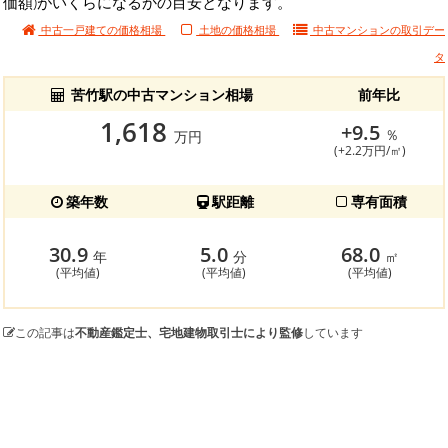
価額)がいくらになるかの目安となります。
中古一戸建ての価格相場
土地の価格相場
中古マンションの
取引デー
タ
苦竹駅の中古マンション相場
前年比
1,618
+9.5
％
万円
(+2.2万円/㎡)
築年数
駅距離
専有面積
30.9
5.0
68.0
年
分
㎡
(平均値)
(平均値)
(平均値)
この記事は
不動産鑑定士、宅地建物取引士により監修
しています