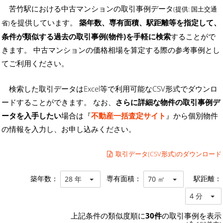
苦竹駅における中古マンションの取引事例データ
(提供: 国土交通
を提供しています。
築年数、専有面積、駅距離等を指定して、
省)
条件が類似する過去の取引事例(物件)を手軽に検索
することがで
きます。 中古マンションの価格相場を算定する際の参考事例とし
てご利用ください。
検索した取引データはExcel等で利用可能なCSV形式でダウンロ
ードすることができます。 なお、
さらに詳細な物件の取引事例デ
ータを入手したい
場合は『
不動産一括査定サイト
』から個別物件
の情報を入力し、お申し込みください。
取引データ(CSV形式)のダウンロード
築年数：
専有面積：
駅距離：
28 年
70 ㎡
4 分
上記条件の類似度順に
30件
の取引事例を表示