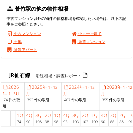
苦竹駅の他の物件相場
中古マンション以外の物件の価格相場を確認したい場合は、以下の記
事をご参照ください。
中古マンション
中古一戸建て
土地
賃貸マンション
賃貸アパート
JR仙石線
沿線相場・調査レポート
2026
2025年
2024年
2023年
1 - 12
1 - 12
1 - 12
年
1 - 3月
月
月
月
74 件の取
392 件の取引
407 件の取引
355 件の取引
引
-
-
-
1Q
4Q
3Q
2Q
1Q
4Q
3Q
2Q
1Q
4Q
3Q
2Q
1
74
90
106
98
98
93
103
102
109
90
88
86
91