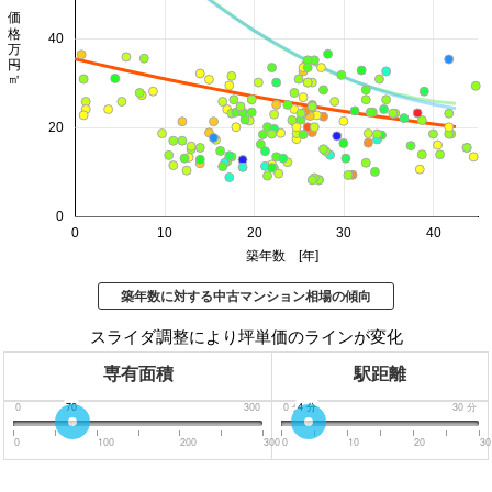
価格 万円/㎡
40
20
0
0
10
20
30
40
築年数 [年]
築年数に対する中古マンション相場の傾向
スライダ調整により坪単価のラインが変化
専有面積
駅距離
0
70
300
0
分
4
分
30
分
0
100
200
300
0
10
20
30