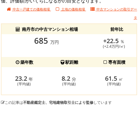
価、評価額)がいくらになるかの目安となります。
中古一戸建ての価格相場
土地の価格相場
中古マンションの
取引デー
タ
南丹市の中古マンション相場
前年比
685
+22.5
％
万円
(+2.4万円/㎡)
築年数
駅距離
専有面積
23.2
8.2
61.5
年
分
㎡
(平均値)
(平均値)
(平均値)
この記事は
不動産鑑定士、宅地建物取引士により監修
しています