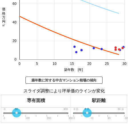
60
価格 万円/㎡
40
20
0
0
5
10
15
20
25
30
築年数 [年]
築年数に対する中古マンション相場の傾向
スライダ調整により坪単価のラインが変化
専有面積
駅距離
0
60
300
0
分
8
分
30
分
0
100
200
300
0
10
20
30