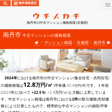
物件価格査定
To
na
南丹市の中古マンション価格相場 [京都府]
南丹市
中古マンションの価格相場
マンション相場
京都府
南丹市
2024年
における南丹市の中古マンション(集合住宅・共同住宅)
12.8
万円/㎡
の価格相場は
(坪単価 42.4
)です。１年前
万円/坪
(2023年)に比べて
+22.5％
( +2.4万円/㎡)と大幅に上昇していま
す。中古マンション相場は南丹市における
2件
の取引価格(売却価
格)により計算したもので、標準的な中古マンションの値段(坪単