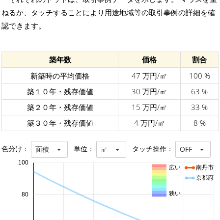
ねるか、タッチすることにより用途地域等の取引事例の詳細を確
認できます。
築年数
価格
割合
新築時の平均価格
47 万円/㎡
100 %
築１０年・残存価値
30 万円/㎡
63 %
築２０年・残存価値
15 万円/㎡
33 %
築３０年・残存価値
4 万円/㎡
8 %
色分け：
単位：
タッチ操作：
面積
㎡
OFF
100
広い
南丹市
京都府
狭い
80