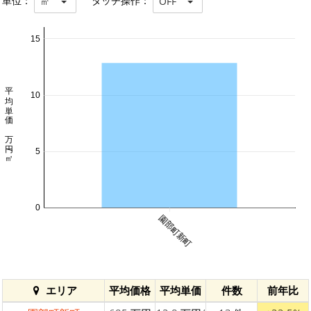
単位：
タッチ操作：
㎡
OFF
15
平均単価 万円/㎡
10
5
0
園部町新町
エリア
平均価格
平均単価
件数
前年比