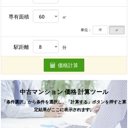
専有面積
㎡
単位：
坪
㎡
駅距離
分
価格計算
中古マンション 価格 計算ツール
「条件選択」から条件を選択し、「計算する」ボタンを押すと算
定結果がここに表示されます。