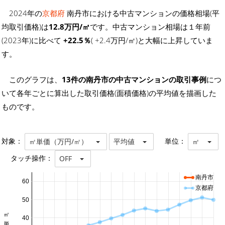
2024年の
京都府
南丹市における中古マンションの価格相場(平
均取引価格)は
12.8万円/㎡
です。中古マンション相場は１年前
(2023年)に比べて
+22.5％
( +2.4万円/㎡)と大幅に上昇していま
す。
このグラフは、
13件の南丹市の中古マンションの取引事例
につ
いて各年ごとに算出した取引価格(面積価格)の平均値を描画した
ものです。
対象：
単位：
㎡単価（万円/㎡）
平均値
㎡
タッチ操作：
OFF
南丹市
60
京都府
50
40