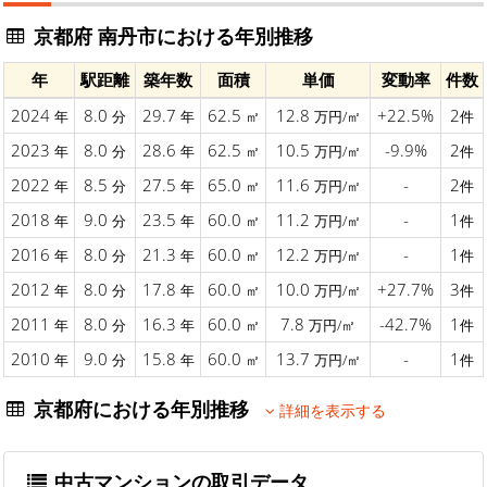
京都府 南丹市における年別推移
年
駅距離
築年数
面積
単価
変動率
件数
2024
8.0
29.7
62.5
12.8
+22.5%
2
年
分
年
㎡
万円/㎡
件
2023
8.0
28.6
62.5
10.5
-9.9%
2
年
分
年
㎡
万円/㎡
件
2022
8.5
27.5
65.0
11.6
-
2
年
分
年
㎡
万円/㎡
件
2018
9.0
23.5
60.0
11.2
-
1
年
分
年
㎡
万円/㎡
件
2016
8.0
21.3
60.0
12.2
-
1
年
分
年
㎡
万円/㎡
件
2012
8.0
17.8
60.0
10.0
+27.7%
3
年
分
年
㎡
万円/㎡
件
2011
8.0
16.3
60.0
7.8
-42.7%
1
年
分
年
㎡
万円/㎡
件
2010
9.0
15.8
60.0
13.7
-
1
年
分
年
㎡
万円/㎡
件
京都府における年別推移
詳細を表示する
中古マンションの取引データ