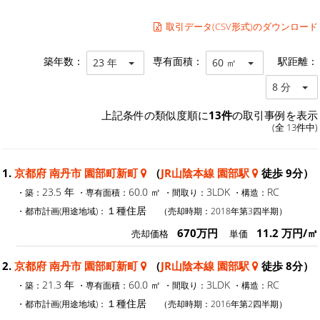
取引データ(CSV形式)のダウンロード
築年数：
専有面積：
駅距離：
23 年
60 ㎡
8 分
上記条件の類似度順に
13件
の取引事例を表示
(全 13件中)
1.
京都府 南丹市 園部町新町
（
JR山陰本線 園部駅
徒歩 9分）
23.5 年
60.0 ㎡
3LDK
RC
・築：
・専有面積：
・間取り：
・構造：
１種住居
・都市計画(用途地域)：
（売却時期：2018年第3四半期）
670万円
11.2 万円/㎡
売却価格
単価
2.
京都府 南丹市 園部町新町
（
JR山陰本線 園部駅
徒歩 8分）
21.3 年
60.0 ㎡
3LDK
RC
・築：
・専有面積：
・間取り：
・構造：
１種住居
・都市計画(用途地域)：
（売却時期：2016年第2四半期）