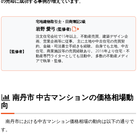
の売却に成功する事例が増えています
。
宅地建物取引士・日商簿記2級
岩野 愛弓
(監修者)
注文住宅会社で15年以上、不動産売買、建築デザイン企
画、営業企画等に従事。 主に土地や中古住宅の売買契
約、金融・司法書士手続きを経験。
自身でも土地、中古
住宅、商業施設等の売買経験あり。 2016年より住宅・不
【監修者】
動産専門ライターとしても活動中。 多数の不動産メディ
アで執筆・監修。
南丹市 中古マンションの価格相場動
向
南丹市における中古マンション価格相場の動向は以下の通りで
す。