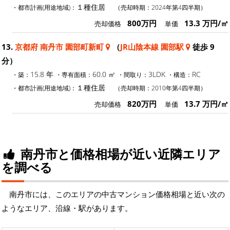
１種住居
・都市計画(用途地域)：
（売却時期：2024年第4四半期）
800万円
13.3 万円/㎡
売却価格
単価
13.
京都府 南丹市 園部町新町
（
JR山陰本線 園部駅
徒歩 9
分）
15.8 年
60.0 ㎡
3LDK
RC
・築：
・専有面積：
・間取り：
・構造：
１種住居
・都市計画(用途地域)：
（売却時期：2010年第4四半期）
820万円
13.7 万円/㎡
売却価格
単価
南丹市と価格相場が近い近隣エリア
を調べる
南丹市には、このエリアの中古マンション価格相場と近い次の
ようなエリア、沿線・駅があります。