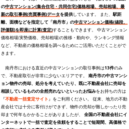
の
中古マンション(集合住宅・共同住宅)価格相場、売却相場、最
新の取引事例(売買事例)データ
を提供
しています。 また、
駅距
離、面積などを指定して「南丹市」の
中古マンション価格(値段、
評価額)を即座に計算(査定)
することもできます。 中古マンション
価格相場(実勢価格、売却相場)の推移・動向や、ランキング情報
など、不動産の価格相場を調べるためにご活用いただくことがで
きます。
南丹市における直近の中古マンションの取引事例は
13件
のみ
で、不動産取引が非常に少ないエリアです。
南丹市の中古マンシ
ョン物件の売却、処分を考えていたり、既に不動産会社に売却を
相談しているものの全然売れないといったお悩み
をお持ちの方は
『
不動産一括査定サイト
』をご利用ください。 従来、地方の不動
産会社では十分に客付けができず、物件の売却が難しかったり売
却まで何年もかかることがありましたが、
全国の不動産会社にイ
ンターネットで一括で査定を依頼をすることで短期間、高価格で