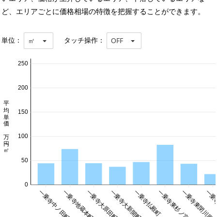
ど、エリアごとに価格相場の特徴を把握することができます。
単位：
タッチ操作：
㎡
OFF
250
200
平均単価 万円/㎡
150
100
50
0
一乗寺中ノ田町
一乗寺地蔵本町
一乗寺大原田町
一乗寺大新開町
一乗寺払殿町
一乗寺東杉ノ宮町
一乗寺東閉川原
一乗