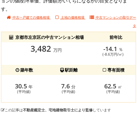
ョンの値段(坪単価、評価額)がいくらになるかの目安となりま
す。
中古一戸建ての価格相場
土地の価格相場
中古マンションの
取引デー
タ
京都市左京区の中古マンション相場
前年比
3,482
-14.1
％
万円
(-8.6万円/㎡)
築年数
駅距離
専有面積
30.5
7.6
62.5
年
分
㎡
(平均値)
(平均値)
(平均値)
この記事は
不動産鑑定士、宅地建物取引士により監修
しています