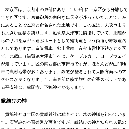
左京区は、京都市の東部にあり、1929年に上京区から分離して
できた区です。京都御所の南向きに天皇が座っていたことで、左
にあることで左京と命名された土地です。この区は、大阪市より
も大きい面積を誇ります。滋賀県大津市に隣接していて、北陸か
らのサバを京都へ運ぶルートとして鯖街道という街道が幹線道路
としてあります。京阪電車、叡山電鉄、京都市営地下鉄が走る区
で、比叡山（滋賀県大津市）へは、ケーブルカー、ロープウェイ
が走っています。区の南西部は市街地ですが、ほとんどが山間地
帯で農村地帯が多くあります。鉄道が整備されて大阪方面へのア
クセスが良くなりました。南東部に修学旅行の定番スポットであ
る平安神宮、銀閣寺、下鴨神社があります。
縁結びの神
貴船神社は全国の貴船神社の総本社で、水の神様を祀っていま
す。石畳みの本宮参道が著名ですが、縁結びの神と知られ人気の