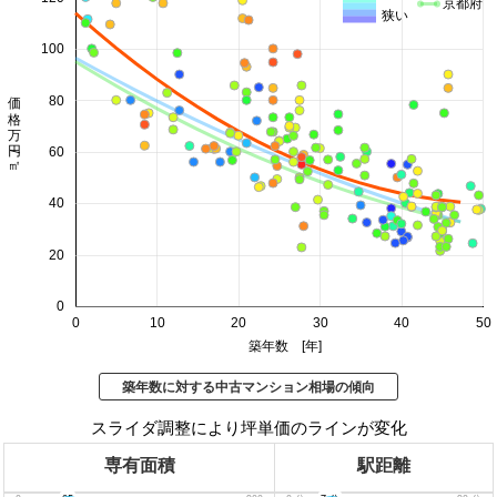
京都府
狭い
100
価格 万円/㎡
80
60
40
20
0
0
10
20
30
40
50
築年数 [年]
築年数に対する中古マンション相場の傾向
スライダ調整により坪単価のラインが変化
専有面積
駅距離