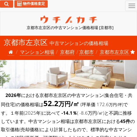
物件価格査定
To
na
京都市左京区の中古マンション価格相場 [京都市]
京都市左京区
中古マンションの価格相場
マンション相場
京都府
京都市
京都市左京区
2026年
における京都市左京区の中古マンション(集合住宅・共
52.2
万円/㎡
同住宅)の価格相場は
(坪単価 172.6
)で
万円/坪
す。１年前(2025年)に比べて
-14.1％
( -8.6万円/㎡)と不調に推移
しています。中古マンション相場は京都市左京区における
45件
の
取引価格(売却価格)により計算したもので、標準的な中古マンシ