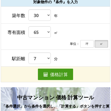
対象物件の『条件』を入力
築年数
年
専有面積
㎡
単位：
坪
㎡
駅距離
分
価格計算
中古マンション 価格 計算ツール
「条件選択」から条件を選択し、「計算する」ボタンを押すと算