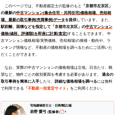
このページでは、不動産鑑定士の監修のもと
「京都市左京区」
の最新の
中古マンション(集合住宅・共同住宅)価格相場、売却相
場、最新の取引事例(売買事例)データ
を提供
しています。 また、
駅距離、面積などを指定して「京都市左京区」の
中古マンション
価格(値段、評価額)を即座に計算(査定)
することもできます。 中
古マンション価格相場(実勢価格、売却相場)の推移・動向や、ラ
ンキング情報など、不動産の価格相場を調べるためにご活用いた
だくことができます。
なお、実際の中古マンションの価格相場は立地、日当たり、眺
望など、物件ごとの個別要因を考慮する必要があります。
過去の
取引事例を簡単に入手
したり、
詳細な価格相場を調べる
には無料
で利用できる『
不動産一括査定サイト
』をご利用ください。
宅地建物取引士・日商簿記2級
岩野 愛弓
(監修者)