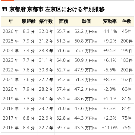
京都府 京都市 左京区における年別推移
年
駅距離
築年数
面積
単価
変動率
件数
2026
8.3
32.0
65.7
52.2
-14.1%
45
年
分
年
㎡
万円/㎡
件
2025
7.9
31.2
61.3
60.8
+9.2%
200
年
分
年
㎡
万円/㎡
件
2024
7.4
28.8
61.6
55.7
+9.5%
199
年
分
年
㎡
万円/㎡
件
2023
7.7
31.1
64.0
50.9
+6.1%
183
年
分
年
㎡
万円/㎡
件
2022
7.6
30.8
62.7
47.9
-6.6%
202
年
分
年
㎡
万円/㎡
件
2021
7.6
27.2
64.2
51.3
+8.7%
162
年
分
年
㎡
万円/㎡
件
2020
7.9
28.2
57.4
47.2
-2.8%
60
年
分
年
㎡
万円/㎡
件
2019
7.3
24.1
55.2
48.6
+2.1%
81
年
分
年
㎡
万円/㎡
件
2018
7.8
23.2
61.0
47.6
+7.3%
81
年
分
年
㎡
万円/㎡
件
2017
6.8
22.6
62.8
44.3
+2.3%
75
年
分
年
㎡
万円/㎡
件
2016
8.4
22.7
59.7
43.3
+11.0%
75
年
分
年
㎡
万円/㎡
件