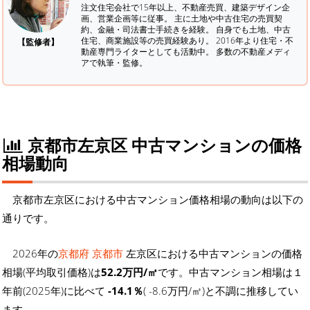
注文住宅会社で15年以上、不動産売買、建築デザイン企
画、営業企画等に従事。 主に土地や中古住宅の売買契
約、金融・司法書士手続きを経験。
自身でも土地、中古
住宅、商業施設等の売買経験あり。 2016年より住宅・不
【監修者】
動産専門ライターとしても活動中。 多数の不動産メディ
アで執筆・監修。
京都市左京区 中古マンションの価格
相場動向
京都市左京区における中古マンション価格相場の動向は以下の
通りです。
2026年の
京都府 京都市
左京区における中古マンションの価格
相場(平均取引価格)は
52.2万円/㎡
です。中古マンション相場は１
年前(2025年)に比べて
-14.1％
( -8.6万円/㎡)と不調に推移してい
ます。