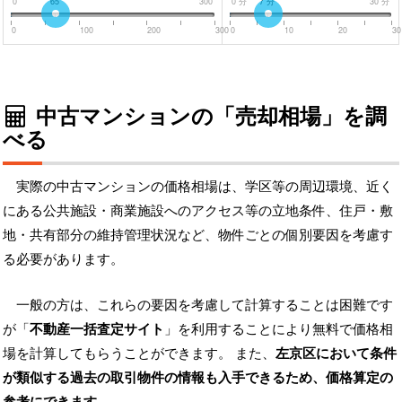
0
65
300
0
分
7
分
30
分
0
100
200
300
0
10
20
30
中古マンションの「売却相場」を調
べる
実際の中古マンションの価格相場は、学区等の周辺環境、近く
にある公共施設・商業施設へのアクセス等の立地条件、住戸・敷
地・共有部分の維持管理状況など、物件ごとの個別要因を考慮す
る必要があります。
一般の方は、これらの要因を考慮して計算することは困難です
が「
不動産一括査定サイト
」を利用することにより無料で価格相
場を計算してもらうことができます。 また、
左京区において条件
が類似する過去の取引物件の情報も入手できるため、価格算定の
参考にできます
。