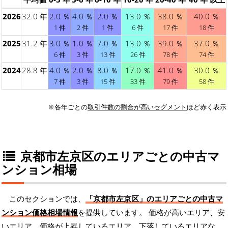
2026
32.0 年
2.0 ％
4.0 ％
2.0 ％
13.0 ％
38.0 ％
40.0 ％
1 件
2 件
1 件
6 件
17 件
18 件
2025
31.2 年
3.0 ％
1.0 ％
7.0 ％
13.0 ％
39.0 ％
37.0 ％
6 件
3 件
13 件
26 件
78 件
74 件
2024
28.8 年
4.0 ％
2.0 ％
8.0 ％
17.0 ％
41.0 ％
30.0 ％
7 件
3 件
15 件
33 件
79 件
58 件
※各年ごとの
取引件数の割合が高いセグメント
ほど赤く表示
京都市左京区のエリアごとの中古マ
ンション相場
このセクションでは、
「京都市左京区」のエリアごとの中古マ
ンション価格相場情報
を提供しています。 価格が高いエリア、安
いエリア、価格が上昇しているエリア、下落しているエリアな