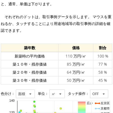
と、通常、単価は下がります。
それぞれのドットは、取引事例データを示します。 マウスを重
ねるか、タッチすることにより用途地域等の取引事例の詳細を確
認できます。
築年数
価格
割合
新築時の平均価格
110 万円/㎡
100 %
築１０年・残存価値
85 万円/㎡
77 %
築２０年・残存価値
64 万円/㎡
58 %
築３０年・残存価値
50 万円/㎡
45 %
色分け：
単位：
タッチ操作：
面積
㎡
OFF
140
広い
左京区
京都市
120