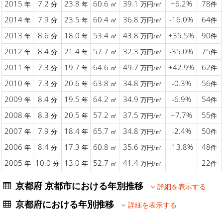
2015
7.2
23.8
60.6
39.1
+6.2%
78
年
分
年
㎡
万円/㎡
件
2014
7.9
23.5
60.4
36.8
-16.0%
64
年
分
年
㎡
万円/㎡
件
2013
8.6
18.0
53.4
43.8
+35.5%
90
年
分
年
㎡
万円/㎡
件
2012
8.4
21.4
57.7
32.3
-35.0%
75
年
分
年
㎡
万円/㎡
件
2011
7.3
19.7
64.6
49.7
+42.9%
62
年
分
年
㎡
万円/㎡
件
2010
7.3
20.6
63.8
34.8
-0.3%
56
年
分
年
㎡
万円/㎡
件
2009
8.4
19.5
64.2
34.9
-6.9%
54
年
分
年
㎡
万円/㎡
件
2008
8.3
20.5
57.2
37.5
+7.7%
55
年
分
年
㎡
万円/㎡
件
2007
7.9
18.4
65.7
34.8
-2.4%
50
年
分
年
㎡
万円/㎡
件
2006
8.4
17.3
60.8
35.6
-13.8%
48
年
分
年
㎡
万円/㎡
件
2005
10.0
13.0
52.7
41.4
-
22
年
分
年
㎡
万円/㎡
件
京都府 京都市における年別推移
詳細を表示する
京都府における年別推移
詳細を表示する