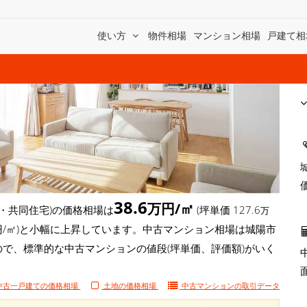
使い方
物件相場
マンション相場
戸建て相
38.6
万円/㎡
・共同住宅)の価格相場は
(坪単価 127.6
万
3万円/㎡)と小幅に上昇しています。中古マンション相場は城陽市
ので、標準的な中古マンションの値段(坪単価、評価額)がいく
中古一戸建ての価格相場
土地の価格相場
中古マンションの
取引データ