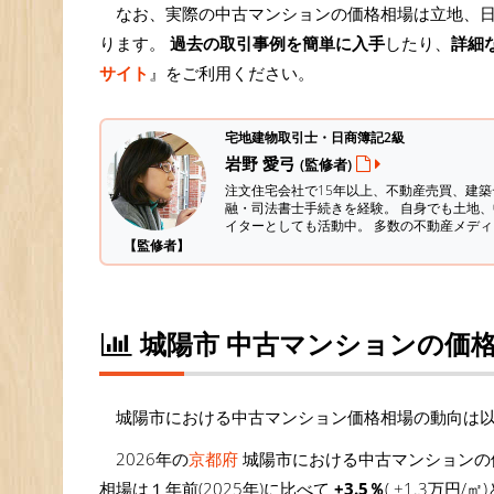
なお、実際の中古マンションの価格相場は立地、
ります。
過去の取引事例を簡単に入手
したり、
詳細
サイト
』をご利用ください。
宅地建物取引士・日商簿記2級
岩野 愛弓
(監修者)
注文住宅会社で15年以上、不動産売買、建
融・司法書士手続きを経験。
自身でも土地、
イターとしても活動中。 多数の不動産メデ
【監修者】
城陽市 中古マンションの価
城陽市における中古マンション価格相場の動向は
2026年の
京都府
城陽市における中古マンションの価
相場は１年前(2025年)に比べて
+3.5％
( +1.3万円