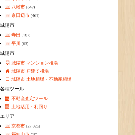
八幡市
(647)
京田辺市
(461)
城陽市
寺田
(107)
平川
(63)
城陽市
城陽市 マンション相場
城陽市 戸建て相場
城陽市 土地相場・不動産相場
各種ツール
不動産査定ツール
土地活用・利回り
エリア
京都市
(27,826)
福知山市
(10)