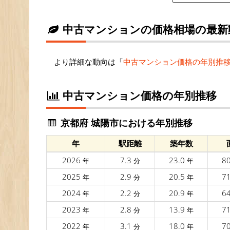
中古マンションの価格相場の最新
より詳細な動向は「
中古マンション価格の年別推
中古マンション価格の年別推移
京都府 城陽市における年別推移
年
駅距離
築年数
2026
7.3
23.0
8
年
分
年
2025
2.9
20.5
7
年
分
年
2024
2.2
20.9
6
年
分
年
2023
2.8
13.9
7
年
分
年
2022
3.1
18.0
7
年
分
年