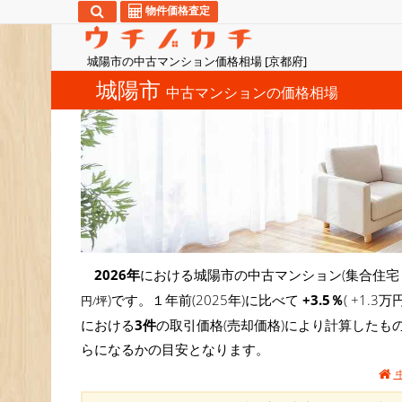
物件価格査定
城陽市の中古マンション価格相場 [京都府]
城陽市
中古マンションの価格相場
2026年
における城陽市の中古マンション(集合住宅
)です。１年前(2025年)に比べて
+3.5％
( +1.
円/坪
における
3件
の取引価格(売却価格)により計算したも
らになるかの目安となります。