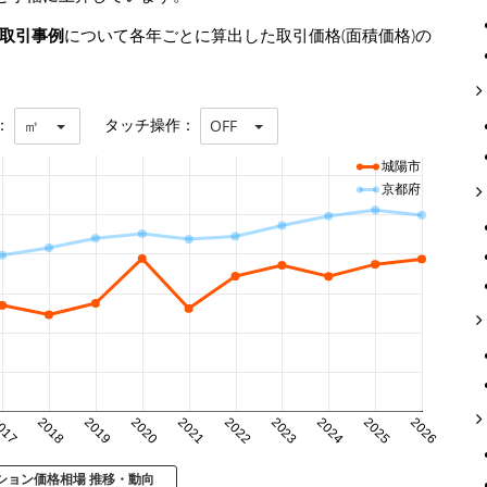
の取引事例
について各年ごとに算出した取引価格(面積価格)の
：
タッチ操作：
㎡
OFF
城陽市
京都府
017
2018
2019
2020
2021
2022
2023
2024
2025
2026
ション価格相場 推移・動向