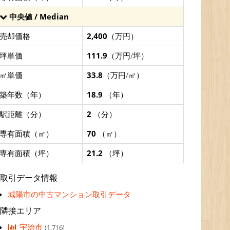
中央値 / Median
売却価格
2,400
（万円）
坪単価
111.9
（万円/坪）
㎡単価
33.8
（万円/㎡）
築年数（年）
18.9
（年）
駅距離（分）
2
（分）
専有面積（㎡）
70
（㎡）
専有面積（坪）
21.2
（坪）
取引データ情報
城陽市の中古マンション取引データ
隣接エリア
宇治市
(1,716)