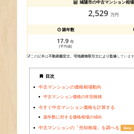
城陽市の中古マンション相場
2,529
万円
築年数
17.9
年
(平均値)
この記事は
不動産鑑定士、宅地建物取引士により監修
していま
目次
中古マンションの価格相場動向
中古マンション価格の年別推移
今すぐ中古マンション価格を計算する
築年数に対する価格相場の傾向
中古マンションの「売却相場」を調べる
New