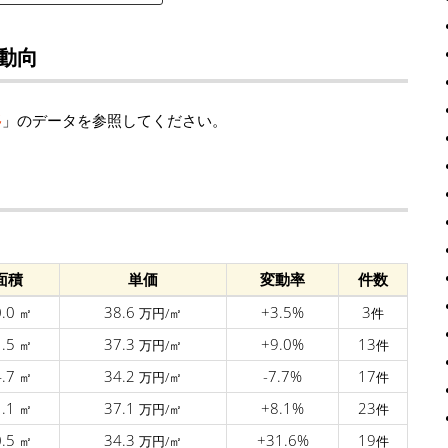
動向
移
」のデータを参照してください。
面積
単価
変動率
件数
0.0
38.6
+3.5%
3
㎡
万円/㎡
件
1.5
37.3
+9.0%
13
㎡
万円/㎡
件
4.7
34.2
-7.7%
17
㎡
万円/㎡
件
1.1
37.1
+8.1%
23
㎡
万円/㎡
件
0.5
34.3
+31.6%
19
㎡
万円/㎡
件