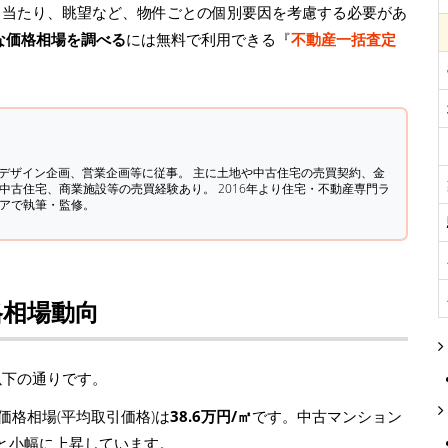
日当たり、眺望など、物件ごとの個別要因を考慮する必要があ
な価格相場を調べる
には無料で利用できる『
不動産一括査定
築デザイン企画、営業企画等に従事。 主に土地や中古住宅の売買契約、金
中古住宅、商業施設等の売買経験あり。 2016年より住宅・不動産専門ラ
ィアで執筆・監修。
格相場動向
以下の通りです。
格相場(平均取引価格)は
38.6万円/㎡
です。中古マンション
/㎡)と小幅に上昇しています。