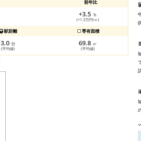
前年比
+3.5
％
(+1.3万円/㎡)
駅距離
専有面積
3.0
69.8
分
㎡
(平均値)
(平均値)
す